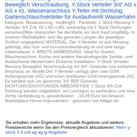
Beweglich Verschraubung, Y-Stück Verteiler 3/4" AG x
AG x IG, Wasseranschluss Y-Teiler mit Dichtung,
Gartenschlauchverteiler für Auslaufventil Wasserhahn
Kategorie: Bewässerung - toolknight - Packliste: 1 Stück Messing Y-
Verteiler 3/4 Zoll, IG x AG x AG, werkseitig mit 1 Stück Dichtungen
versehen(Bitte überprüfen Sie die Maße vor dem Kauf sorgfältig. In
unseren Maßtabellen sind die genauen Längen der jeweiligen
Größen angegeben) MATERIAL: Der Y-Verteiler ist aus Messing
gefertigt, das rost- und korrosionsbeständig ist und eine lange
Lebensdauer rt. BREITE ANWENDUNG: Ideal für Garten,
Waschmaschine, Küche und andere Haushaltsgeräte Sanitär- und
Auslaufventil Wasserhahn Einfache Installation: Y-Stück Verteiler
Messing Beweglich Verschraubung mit 3/4”-Gewinde zum einfachen
Anschluss an Ventile,Der Y-Verteiler verfügt über zwei G3/4
Außengewinde (AG) und einen drehbaren G3/4 Innengewinde (IG).
Es handelt sich um genormte 3/4' BSP Gewinde,
DICHTUNGSDICHTUNGEN INBEGRIFFEN: 1 Stück 3/4-Zoll-
Dichtung werden mitgeliefert, um Leckagen zu verhindern und eine
dichte Verbindung zu gewährleisten. - 10,49 Euro bei Amazon
Marketplace Home Improvement - gefunden von billiger.de
Sie erhalten mehr Ergebnisse, aktuelle Angebote und weitere
Preisbereiche wenn Sie den Preisvergleich aktualisieren:
Mehr y-
stück 3 4 zoll ag ag ig Angebote