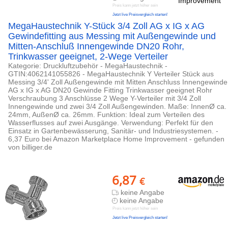
Preis kann jetzt höher sein
Jetzt live Preisvergleich starten!
MegaHaustechnik Y-Stück 3/4 Zoll AG x IG x AG
Gewindefitting aus Messing mit Außengewinde und
Mitten-Anschluß Innengewinde DN20 Rohr,
Trinkwasser geeignet, 2-Wege Verteiler
Kategorie: Druckluftzubehör - MegaHaustechnik -
GTIN:4062141055826 - MegaHaustechnik Y Verteiler Stück aus
Messing 3/4' Zoll Außengewinde mit Mitten Anschluss Innengewinde
AG x IG x AG DN20 Gewinde Fitting Trinkwasser geeignet Rohr
Verschraubung 3 Anschlüsse 2 Wege Y-Verteiler mit 3/4 Zoll
Innengewinde und zwei 3/4 Zoll Außengewinden. Maße: InnenØ ca.
24mm, AußenØ ca. 26mm. Funktion: Ideal zum Verteilen des
Wasserflusses auf zwei Ausgänge. Verwendung: Perfekt für den
Einsatz in Gartenbewässerung, Sanitär- und Industriesystemen. -
6,37 Euro bei Amazon Marketplace Home Improvement - gefunden
von billiger.de
6,87
€
keine Angabe
keine Angabe
Preis kann jetzt höher sein
Jetzt live Preisvergleich starten!