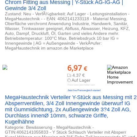
Chrom Fitting aus Messing | Y-Stück AG-IG-AG |
Gewinde 3/4 Zoll
Zustand: Neu - VerfÃ¼gbarkeit: Auf Lager - Leitungsinstallation -
MegaHaustechnik - - EAN: 4062141233118 - Material Messing,
Oberfläche verchromt Anwendung Industrie, Handwerk, Sanitär,
Wasser, Trinkwasser geeignet, Abfluss, Abwasser, Heizung, KFZ,
Auto, Dampf, Druckluft, Öl, Garten und vieles Andere mehr.
Betriebstemperatur: 100°C Max. Betriebsdruck 10 bar IG =
Innengewinde | AG = Außengewinde - VerkÃ¤ufer:
MegaHaustechnik im amazon.de Marketplace
6,97
€
4.37 €
Auf Lager
Preis kann jetzt höher sein
Jetzt live Preisvergleich starten!
MegaHaustechnik Verteiler Y-Stück aus Messing mit 2
Absperrventilen, 3/4 Zoll Innengewinde überwurf IG
mit Gummidichtung, 2x Außengewinde 3?4 Zoll AG,
Durchlass innenØ 10mm, schwarze Griffe,
Kugelhähne
Kategorie: Bewässerung - MegaHaustechnik -
GTIN:4062141055833 - Y Stück Schlauch Verteiler mit Absperr