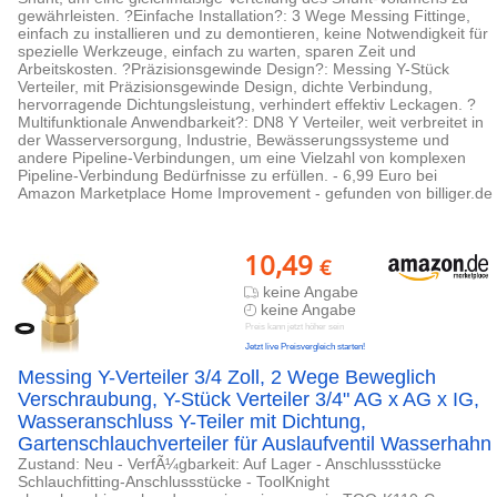
gewährleisten. ?Einfache Installation?: 3 Wege Messing Fittinge,
einfach zu installieren und zu demontieren, keine Notwendigkeit für
spezielle Werkzeuge, einfach zu warten, sparen Zeit und
Arbeitskosten. ?Präzisionsgewinde Design?: Messing Y-Stück
Verteiler, mit Präzisionsgewinde Design, dichte Verbindung,
hervorragende Dichtungsleistung, verhindert effektiv Leckagen. ?
Multifunktionale Anwendbarkeit?: DN8 Y Verteiler, weit verbreitet in
der Wasserversorgung, Industrie, Bewässerungssysteme und
andere Pipeline-Verbindungen, um eine Vielzahl von komplexen
Pipeline-Verbindung Bedürfnisse zu erfüllen. - 6,99 Euro bei
Amazon Marketplace Home Improvement - gefunden von billiger.de
10,49
€
keine Angabe
keine Angabe
Preis kann jetzt höher sein
Jetzt live Preisvergleich starten!
Messing Y-Verteiler 3/4 Zoll, 2 Wege Beweglich
Verschraubung, Y-Stück Verteiler 3/4" AG x AG x IG,
Wasseranschluss Y-Teiler mit Dichtung,
Gartenschlauchverteiler für Auslaufventil Wasserhahn
Zustand: Neu - VerfÃ¼gbarkeit: Auf Lager - Anschlussstücke
Schlauchfitting-Anschlussstücke - ToolKnight