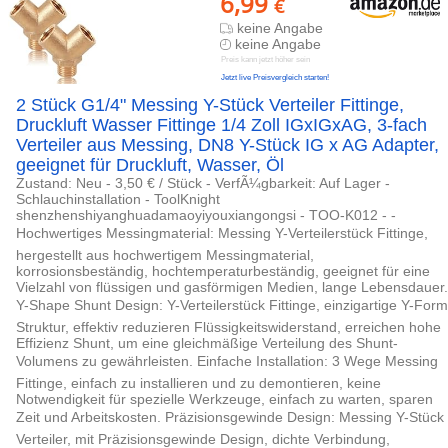
6,99
€
keine Angabe
keine Angabe
Preis kann jetzt höher sein
Jetzt live Preisvergleich starten!
2 Stück G1/4" Messing Y-Stück Verteiler Fittinge,
Druckluft Wasser Fittinge 1/4 Zoll IGxIGxAG, 3-fach
Verteiler aus Messing, DN8 Y-Stück IG x AG Adapter,
geeignet für Druckluft, Wasser, Öl
Zustand: Neu - 3,50 € / Stück - VerfÃ¼gbarkeit: Auf Lager -
Schlauchinstallation - ToolKnight
shenzhenshiyanghuadamaoyiyouxiangongsi - TOO-K012 - -
Hochwertiges Messingmaterial: Messing Y-Verteilerstück Fittinge,
hergestellt aus hochwertigem Messingmaterial,
korrosionsbeständig, hochtemperaturbeständig, geeignet für eine
Vielzahl von flüssigen und gasförmigen Medien, lange Lebensdauer.
Y-Shape Shunt Design: Y-Verteilerstück Fittinge, einzigartige Y-Form
Struktur, effektiv reduzieren Flüssigkeitswiderstand, erreichen hohe
Effizienz Shunt, um eine gleichmäßige Verteilung des Shunt-
Volumens zu gewährleisten. Einfache Installation: 3 Wege Messing
Fittinge, einfach zu installieren und zu demontieren, keine
Notwendigkeit für spezielle Werkzeuge, einfach zu warten, sparen
Zeit und Arbeitskosten. Präzisionsgewinde Design: Messing Y-Stück
Verteiler, mit Präzisionsgewinde Design, dichte Verbindung,