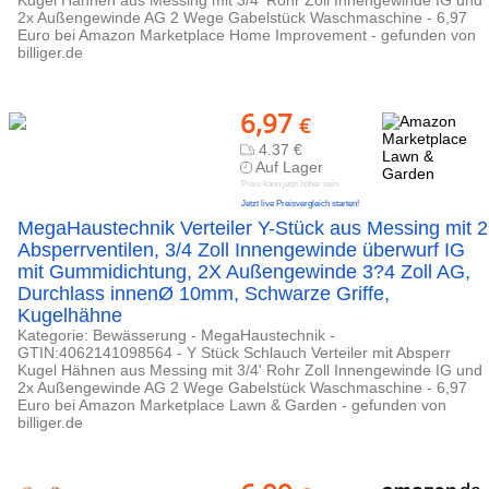
Kugel Hähnen aus Messing mit 3/4' Rohr Zoll Innengewinde IG und
2x Außengewinde AG 2 Wege Gabelstück Waschmaschine - 6,97
Euro bei Amazon Marketplace Home Improvement - gefunden von
billiger.de
6,97
€
4.37 €
Auf Lager
Preis kann jetzt höher sein
Jetzt live Preisvergleich starten!
MegaHaustechnik Verteiler Y-Stück aus Messing mit 2
Absperrventilen, 3/4 Zoll Innengewinde überwurf IG
mit Gummidichtung, 2X Außengewinde 3?4 Zoll AG,
Durchlass innenØ 10mm, Schwarze Griffe,
Kugelhähne
Kategorie: Bewässerung - MegaHaustechnik -
GTIN:4062141098564 - Y Stück Schlauch Verteiler mit Absperr
Kugel Hähnen aus Messing mit 3/4' Rohr Zoll Innengewinde IG und
2x Außengewinde AG 2 Wege Gabelstück Waschmaschine - 6,97
Euro bei Amazon Marketplace Lawn & Garden - gefunden von
billiger.de