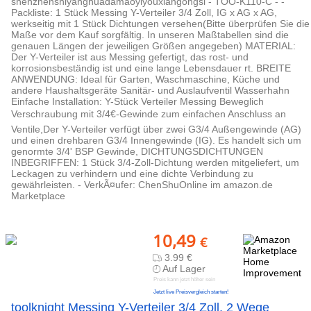
shenzhenshiyanghuadamaoyiyouxiangongsi - TOO-K110-C - -
Packliste: 1 Stück Messing Y-Verteiler 3/4 Zoll, IG x AG x AG,
werkseitig mit 1 Stück Dichtungen versehen(Bitte überprüfen Sie die
Maße vor dem Kauf sorgfältig. In unseren Maßtabellen sind die
genauen Längen der jeweiligen Größen angegeben) MATERIAL:
Der Y-Verteiler ist aus Messing gefertigt, das rost- und
korrosionsbeständig ist und eine lange Lebensdauer rt. BREITE
ANWENDUNG: Ideal für Garten, Waschmaschine, Küche und
andere Haushaltsgeräte Sanitär- und Auslaufventil Wasserhahn
Einfache Installation: Y-Stück Verteiler Messing Beweglich
Verschraubung mit 3/4€-Gewinde zum einfachen Anschluss an
Ventile,Der Y-Verteiler verfügt über zwei G3/4 Außengewinde (AG)
und einen drehbaren G3/4 Innengewinde (IG). Es handelt sich um
genormte 3/4' BSP Gewinde, DICHTUNGSDICHTUNGEN
INBEGRIFFEN: 1 Stück 3/4-Zoll-Dichtung werden mitgeliefert, um
Leckagen zu verhindern und eine dichte Verbindung zu
gewährleisten. - VerkÃ¤ufer: ChenShuOnline im amazon.de
Marketplace
10,49
€
3.99 €
Auf Lager
Preis kann jetzt höher sein
Jetzt live Preisvergleich starten!
toolknight Messing Y-Verteiler 3/4 Zoll, 2 Wege