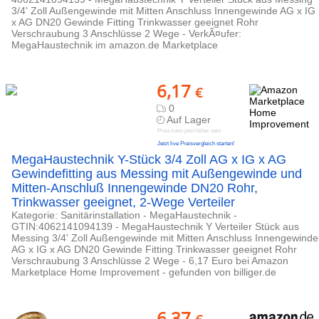
3/4' Zoll Außengewinde mit Mitten Anschluss Innengewinde AG x IG
x AG DN20 Gewinde Fitting Trinkwasser geeignet Rohr
Verschraubung 3 Anschlüsse 2 Wege - VerkÃ¤ufer:
MegaHaustechnik im amazon.de Marketplace
6,17
€
0
Auf Lager
Preis kann jetzt höher sein
Jetzt live Preisvergleich starten!
MegaHaustechnik Y-Stück 3/4 Zoll AG x IG x AG
Gewindefitting aus Messing mit Außengewinde und
Mitten-Anschluß Innengewinde DN20 Rohr,
Trinkwasser geeignet, 2-Wege Verteiler
Kategorie: Sanitärinstallation - MegaHaustechnik -
GTIN:4062141094139 - MegaHaustechnik Y Verteiler Stück aus
Messing 3/4' Zoll Außengewinde mit Mitten Anschluss Innengewinde
AG x IG x AG DN20 Gewinde Fitting Trinkwasser geeignet Rohr
Verschraubung 3 Anschlüsse 2 Wege - 6,17 Euro bei Amazon
Marketplace Home Improvement - gefunden von billiger.de
6,37