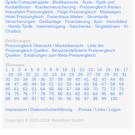
Spiele Computerspiele
-
Medikamente
-
Ärzte
-
Optik und
Kontaktlinsen
-
Krankenversicherung
-
Preisvergleich Reisen
-
Kreuzfahrt Preisvergleich
-
Flüge Preisvergleich
-
Mietwagen
-
Hotel Preisvergleich
-
Ferienhaus Mieten
-
Stromtarife
-
Versicherungen
-
Geldanlage
-
Finanzierung
-
Auto
-
Immobilien
-
Handy-Tarife
-
Internetzugang
-
Geschenke
-
Singlebörsen
-
KI-
Chatbot
Erklärungen:
Preisvergleich Übersicht / Marktübersicht
-
Liste der
Preisvergleich Quellen
-
Benutzerdefinierte Preisvergleich
Quellen
-
Erklärungen zum Meta-Preisvergleich
Sitemaps:
1
-
2
-
3
-
4
-
5
-
6
-
7
-
8
-
9
-
10
-
11
-
12
-
13
-
14
-
15
-
16
-
17
-
18
-
19
-
20
-
21
-
22
-
23
-
24
-
25
-
26
-
27
-
28
-
29
-
30
-
31
-
32
-
33
-
34
-
35
-
36
-
37
-
38
-
39
-
40
-
41
-
42
-
43
-
44
-
45
-
46
-
47
-
48
-
49
-
50
-
51
-
52
-
53
-
54
-
55
-
56
-
57
-
58
-
59
-
60
-
61
-
62
-
63
-
64
-
65
-
66
-
67
-
68
-
69
-
70
-
71
-
72
-
73
-
74
-
75
-
76
-
77
-
78
-
79
-
80
-
81
-
82
-
83
-
84
-
85
-
86
-
87
-
88
-
89
-
90
-
91
-
92
-
93
-
94
-
95
-
96
-
97
-
98
-
99
-
100
-
Impressum / Datenschutzerklärung
Presse / Links / Logos
Copyright © 2003-2026 MetaMind GmbH