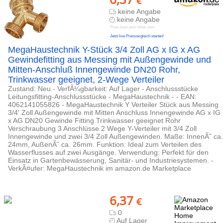
€
keine Angabe
keine Angabe
Preis kann jetzt höher sein
Jetzt live Preisvergleich starten!
MegaHaustechnik Y-Stück 3/4 Zoll AG x IG x AG
Gewindefitting aus Messing mit Außengewinde und
Mitten-Anschluß Innengewinde DN20 Rohr,
Trinkwasser geeignet, 2-Wege Verteiler
Zustand: Neu - VerfÃ¼gbarkeit: Auf Lager - Anschlussstücke
Leitungsfitting-Anschlussstücke - MegaHaustechnik - - EAN:
4062141055826 - MegaHaustechnik Y Verteiler Stück aus Messing
3/4' Zoll Außengewinde mit Mitten Anschluss Innengewinde AG x IG
x AG DN20 Gewinde Fitting Trinkwasser geeignet Rohr
Verschraubung 3 Anschlüsse 2 Wege Y-Verteiler mit 3/4 Zoll
Innengewinde und zwei 3/4 Zoll Außengewinden. Maße: InnenÃ˜ ca.
24mm, AußenÃ˜ ca. 26mm. Funktion: Ideal zum Verteilen des
Wasserflusses auf zwei Ausgänge. Verwendung: Perfekt für den
Einsatz in Gartenbewässerung, Sanitär- und Industriesystemen. -
VerkÃ¤ufer: MegaHaustechnik im amazon.de Marketplace
6,37
€
0
Auf Lager