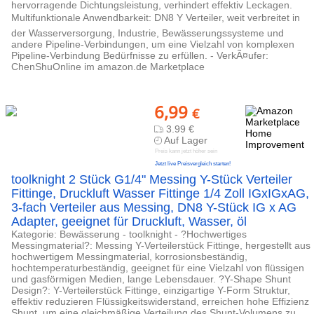
hervorragende Dichtungsleistung, verhindert effektiv Leckagen.
Multifunktionale Anwendbarkeit: DN8 Y Verteiler, weit verbreitet in
der Wasserversorgung, Industrie, Bewässerungssysteme und
andere Pipeline-Verbindungen, um eine Vielzahl von komplexen
Pipeline-Verbindung Bedürfnisse zu erfüllen. - VerkÃ¤ufer:
ChenShuOnline im amazon.de Marketplace
6,99
€
3.99 €
Auf Lager
Preis kann jetzt höher sein
Jetzt live Preisvergleich starten!
toolknight 2 Stück G1/4" Messing Y-Stück Verteiler
Fittinge, Druckluft Wasser Fittinge 1/4 Zoll IGxIGxAG,
3-fach Verteiler aus Messing, DN8 Y-Stück IG x AG
Adapter, geeignet für Druckluft, Wasser, öl
Kategorie: Bewässerung - toolknight - ?Hochwertiges
Messingmaterial?: Messing Y-Verteilerstück Fittinge, hergestellt aus
hochwertigem Messingmaterial, korrosionsbeständig,
hochtemperaturbeständig, geeignet für eine Vielzahl von flüssigen
und gasförmigen Medien, lange Lebensdauer. ?Y-Shape Shunt
Design?: Y-Verteilerstück Fittinge, einzigartige Y-Form Struktur,
effektiv reduzieren Flüssigkeitswiderstand, erreichen hohe Effizienz
Shunt, um eine gleichmäßige Verteilung des Shunt-Volumens zu