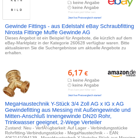
keine Angabe
keine Angabe
Preis kann jetzt höher sein
Jetzt live Preisvergleich starten!
Gewinde Fittings - aus Edelstahl eBay Schraubfitting
Nirosta Fittinge Muffe Gewinde AG
Dieses Angebot ist ein Beispiel für Angebote, die kürzlich auf dem
eBay-Marktplatz in der Kategorie 260628 verfügbar waren. Bitte
aktualisieren Sie die Suchergebnisse um aktuelle Angebote zu
erhalten.
6,17
€
keine Angabe
keine Angabe
Preis kann jetzt höher sein
Jetzt live Preisvergleich starten!
MegaHaustechnik Y-Stück 3/4 Zoll AG x IG x AG
Gewindefitting aus Messing mit Außengewinde und
Mitten-Anschluß Innengewinde DN20 Rohr,
Trinkwasser geeignet, 2-Wege Verteiler
Zustand: Neu - VerfÃ¼gbarkeit: Auf Lager - Verbindungsstücke
Rohrfitting-Verbindungsstücke - MegaHaustechnik - - EAN:
4062141094139 - MegaHaustechnik Y Verteiler Stück aus Messing