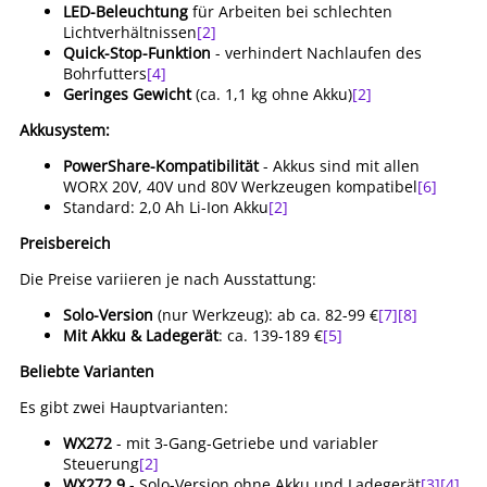
LED-Beleuchtung
für Arbeiten bei schlechten
Lichtverhältnissen
[2]
Quick-Stop-Funktion
- verhindert Nachlaufen des
Bohrfutters
[4]
Geringes Gewicht
(ca. 1,1 kg ohne Akku)
[2]
Akkusystem:
PowerShare-Kompatibilität
- Akkus sind mit allen
WORX 20V, 40V und 80V Werkzeugen kompatibel
[6]
Standard: 2,0 Ah Li-Ion Akku
[2]
Preisbereich
Die Preise variieren je nach Ausstattung:
Solo-Version
(nur Werkzeug): ab ca. 82-99 €
[7]
[8]
Mit Akku & Ladegerät
: ca. 139-189 €
[5]
Beliebte Varianten
Es gibt zwei Hauptvarianten:
WX272
- mit 3-Gang-Getriebe und variabler
Steuerung
[2]
WX272.9
- Solo-Version ohne Akku und Ladegerät
[3]
[4]