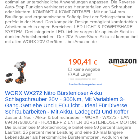
optimal an unterschiedliche Anwendungen anpassen. Die Reverse
Auto-Stop Funktion verhindert das Herunterfallen von Schrauben
oder Muttern. KOMPAKT & KOMFORTABEL: Mit nur 144 mm
Baulänge und ergonomischem Softgrip liegt der Schlagschrauber
perfekt in der Hand. Das kompakte Design ermöglicht komfortables
Arbeiten auch in engen Bereichen. LED LICHT & POWERSHARE
SYSTEM: Drei integrierte LED-Lichter sorgen für optimale Sicht in
dunklen Arbeitsbereichen. Der 20V PowerShare Akku ist kompatibel
mit allen WORX 20V Geräten. - bei Amazon.de
190,41
€
keine Angabe
Auf Lager
Preis kann jetzt höher sein
Jetzt live Preisvergleich starten!
WORX WX272 Nitro Bürstenloser Akku
Schlagschrauber 20V - 300Nm, Mit Variablem 3-
Gang-Getriebe Und LED-Licht - Ideal Für Diverse
Schraubarbeiten - Mit Akku, Ladegerät Und Koffer
Zustand: Neu - Akku- & Bohrschrauber - WORX - WX272 - EAN:
6943475880149 - HOCHEFFIZIENTER BÜRSTENLOSER MOTOR:
Die bürstenlose Motortechnologie bietet eine 50 percent längere
Laufzeit, 25 percent mehr Leistung und eine 10-mal längere
Lebensdauer als herkömmliche Bürstenmotoren, wodurch eine