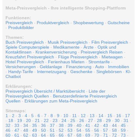
Meta-Preisvergleich - Ihre intelligente Shopping-Plattform
Funktionen:
Preisvergleich
-
Produktvergleich
-
Shopbewertung
-
Gutscheine
-
Produktbilder
Themen:
Buch Preisvergleich
-
Musik Preisvergleich
-
Film Preisvergleich
-
Spiele Computerspiele
-
Medikamente
-
Ärzte
-
Optik und
Kontaktlinsen
-
Krankenversicherung
-
Preisvergleich Reisen
-
Kreuzfahrt Preisvergleich
-
Flüge Preisvergleich
-
Mietwagen
-
Hotel Preisvergleich
-
Ferienhaus Mieten
-
Stromtarife
-
Versicherungen
-
Geldanlage
-
Finanzierung
-
Auto
-
Immobilien
-
Handy-Tarife
-
Internetzugang
-
Geschenke
-
Singlebörsen
-
KI-
Chatbot
Erklärungen:
Preisvergleich Übersicht / Marktübersicht
-
Liste der
Preisvergleich Quellen
-
Benutzerdefinierte Preisvergleich
Quellen
-
Erklärungen zum Meta-Preisvergleich
Sitemaps:
1
-
2
-
3
-
4
-
5
-
6
-
7
-
8
-
9
-
10
-
11
-
12
-
13
-
14
-
15
-
16
-
17
-
18
-
19
-
20
-
21
-
22
-
23
-
24
-
25
-
26
-
27
-
28
-
29
-
30
-
31
-
32
-
33
-
34
-
35
-
36
-
37
-
38
-
39
-
40
-
41
-
42
-
43
-
44
-
45
-
46
-
47
-
48
-
49
-
50
-
51
-
52
-
53
-
54
-
55
-
56
-
57
-
58
-
59
-
60
-
61
-
62
-
63
-
64
-
65
-
66
-
67
-
68
-
69
-
70
-
71
-
72
-
73
-