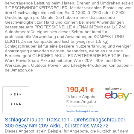
hervorragende Leistung beim Halten, Drehen und Umdrehen erzielt
3 GESCHWINDIGKEITSREGLER: Mit der variablen Einstellung von
drei Geschwindigkeiten wählen Sie 0-1300, 0-2200 oder 0-2900
Umdrehungen pro Minute. Sie haben immer die passende
Geschwindigkeit zur Hand und können bei mehr Anwendungen
besser steuern PROFESSIONELLE AUFNAHME:Mit der 1/2 Zoll
Aufnahmegröße eignet sich dieser Schrauber ideal für
professionelle Verwendung und Anwendungen KOMPAKT UND
LEICHT:Dieser kompakte und leichte (wiegt nur 1,5 kg)
Schlagschrauber ist für eine bessere Nutzererfahrung und weniger
Anstrengung entworfen worden, besonders, wenn es um enge
Bereiche geht GLEICHER AKKU, ERWEITERBARE ENERGIE: Der
Worx PowerShare-Akku ist mit allen Worx 20V-, 40V- und 80V-
Werkzeugen, Outdoor Power- und Lifestyle-Produkten kompatibel -
bei Amazon.de
190,41
€
keine Angabe
keine Angabe
Preis kann jetzt höher sein
Jetzt live Preisvergleich starten!
Schlagschrauber Ratschen - Drehschlagschrauber
300 eBay Nm 20V Akku, bürstenlos WX272
Dieses Angebot ist ein Beispiel für Angebote, die kürzlich auf dem