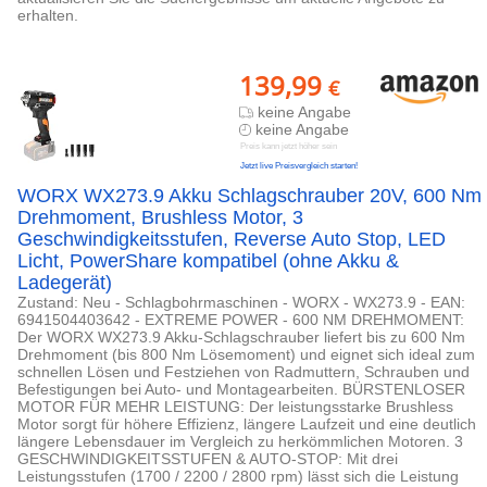
erhalten.
139,99
€
keine Angabe
keine Angabe
Preis kann jetzt höher sein
Jetzt live Preisvergleich starten!
WORX WX273.9 Akku Schlagschrauber 20V, 600 Nm
Drehmoment, Brushless Motor, 3
Geschwindigkeitsstufen, Reverse Auto Stop, LED
Licht, PowerShare kompatibel (ohne Akku &
Ladegerät)
Zustand: Neu - Schlagbohrmaschinen - WORX - WX273.9 - EAN:
6941504403642 - EXTREME POWER - 600 NM DREHMOMENT:
Der WORX WX273.9 Akku-Schlagschrauber liefert bis zu 600 Nm
Drehmoment (bis 800 Nm Lösemoment) und eignet sich ideal zum
schnellen Lösen und Festziehen von Radmuttern, Schrauben und
Befestigungen bei Auto- und Montagearbeiten. BÜRSTENLOSER
MOTOR FÜR MEHR LEISTUNG: Der leistungsstarke Brushless
Motor sorgt für höhere Effizienz, längere Laufzeit und eine deutlich
längere Lebensdauer im Vergleich zu herkömmlichen Motoren. 3
GESCHWINDIGKEITSSTUFEN & AUTO-STOP: Mit drei
Leistungsstufen (1700 / 2200 / 2800 rpm) lässt sich die Leistung