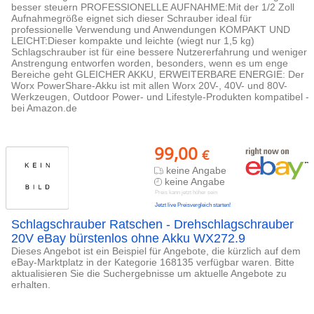
besser steuern PROFESSIONELLE AUFNAHME:Mit der 1/2 Zoll
Aufnahmegröße eignet sich dieser Schrauber ideal für
professionelle Verwendung und Anwendungen KOMPAKT UND
LEICHT:Dieser kompakte und leichte (wiegt nur 1,5 kg)
Schlagschrauber ist für eine bessere Nutzererfahrung und weniger
Anstrengung entworfen worden, besonders, wenn es um enge
Bereiche geht GLEICHER AKKU, ERWEITERBARE ENERGIE: Der
Worx PowerShare-Akku ist mit allen Worx 20V-, 40V- und 80V-
Werkzeugen, Outdoor Power- und Lifestyle-Produkten kompatibel -
bei Amazon.de
99,00
€
keine Angabe
keine Angabe
Preis kann jetzt höher sein
Jetzt live Preisvergleich starten!
Schlagschrauber Ratschen - Drehschlagschrauber
20V eBay bürstenlos ohne Akku WX272.9
Dieses Angebot ist ein Beispiel für Angebote, die kürzlich auf dem
eBay-Marktplatz in der Kategorie 168135 verfügbar waren. Bitte
aktualisieren Sie die Suchergebnisse um aktuelle Angebote zu
erhalten.