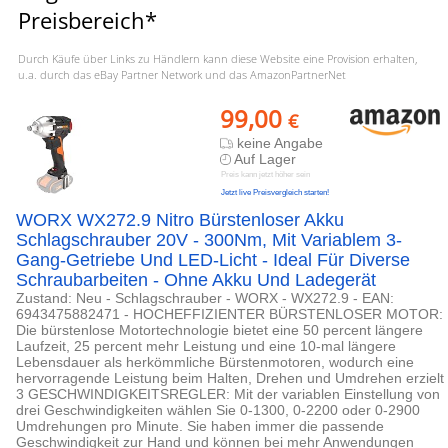
Preisbereich*
Durch Käufe über Links zu Händlern kann diese Website eine Provision erhalten,
u.a. durch das eBay Partner Network und das AmazonPartnerNet
99,00
€
keine Angabe
Auf Lager
Preis kann jetzt höher sein
Jetzt live Preisvergleich starten!
WORX WX272.9 Nitro Bürstenloser Akku
Schlagschrauber 20V - 300Nm, Mit Variablem 3-
Gang-Getriebe Und LED-Licht - Ideal Für Diverse
Schraubarbeiten - Ohne Akku Und Ladegerät
Zustand: Neu - Schlagschrauber - WORX - WX272.9 - EAN:
6943475882471 - HOCHEFFIZIENTER BÜRSTENLOSER MOTOR:
Die bürstenlose Motortechnologie bietet eine 50 percent längere
Laufzeit, 25 percent mehr Leistung und eine 10-mal längere
Lebensdauer als herkömmliche Bürstenmotoren, wodurch eine
hervorragende Leistung beim Halten, Drehen und Umdrehen erzielt
3 GESCHWINDIGKEITSREGLER: Mit der variablen Einstellung von
drei Geschwindigkeiten wählen Sie 0-1300, 0-2200 oder 0-2900
Umdrehungen pro Minute. Sie haben immer die passende
Geschwindigkeit zur Hand und können bei mehr Anwendungen