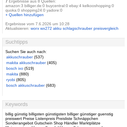
7
Ergebnisse aus 8 Quellen:
amazon:3 billiger.de:0 buycentral:0 ebay:4 kelkooshopping:0
quoka:0 shopping24:0 yadore:0
+ Quellen hinzufügen
Ergebnisse vom 7.6.2026 um 10:28
Aktualisieren:
worx wx272 akku schlagschrauber preisvergleich
Suchtipps
Suchen Sie auch nach:
akkuschrauber
(537)
makita akkuschrauber
(405)
bosch ixo
(519)
makita
(880)
ryobi
(805)
bosch akkuschrauber
(683)
Keywords
billig günstig billigsten günstigsten billiger günstiger guenstig
preiswert Preise Listenpreis Preisliste Schnäppchen
Sonderangebot Gutschein Shop Händler Marktplätze