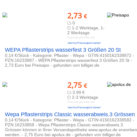
2,73
€
0
1-2 Werktage, 1-
2 Werktage
Preis kann jetzt höher sein
Jetzt live Preisvergleich starten!
WEPA Pflasterstrips wasserfest 3 Größen 20 St
0,14 €/Stück - Kategorie: Pflaster - Wepa - GTIN:4150162338872 -
PZN:16233887 - WEPA Pflasterstrips wasserfest 3 Größen 20 St -
2,73 Euro bei Preisapo - gefunden von billiger.de
2,75
€
3.99 €
2-3 Werktage
Preis kann jetzt höher sein
Jetzt live Preisvergleich starten!
Wepa Pflasterstrips Classic wasserabweis.3 Grössen
0,14 €/Stück - Kategorie: Pflaster - Wepa - GTIN:4150162338582 -
PZN:16233858 - Wepa Pflasterstrips Classic wasserabweis.3
Grössen können in Ihrer Versandapotheke www.apolux.de erworben
werden. - 2,75 Euro bei apolux.de - gefunden von billiger.de