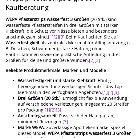
Kaufberatung
WEPA Pflasterstrips wasserfest 3 Größen
(20 Stk.) sind
wasserfeste Pflasterstreifen in drei Größen mit starker
Klebkraft, die Schutz vor Nässe bieten und besonders
anschmiegsam sind.
[1]
[2]
[3]
Beim Kauf achten Sie auf
Wasserfestigkeit
als zentrales Merkmal für Alltagsnutzung (z.
B. Duschen, Schwimmen), starke Haftung ohne
Hautirritationen sowie die praktische Aufteilung in drei
Größen für kleine und größere Wunden.
[2]
[3]
Beliebte Produktmerkmale, Marken und Modelle
Wasserfestigkeit und starke Klebkraft
: Häufig
hervorgehoben für zuverlässigen Schutz - das Top-
Merkmal in den verfügbaren Angeboten.
[1]
[2]
[3]
Drei Größen (20 Stk.)
: Ermöglicht flexible Anwendung
auf verschiedene Verletzungen; insgesamt 20 Streifen
pro Packung.
[1]
[2]
[3]
Anschmiegsamkeit
: Passt sich der Haut gut an,
minimiert Reizungen.
[3]
Marke WEPA
: Zuverlässige Apothekenmarke, speziell
dieses Modell
WEPA Pflasterstrips wasserfest 3 Größen