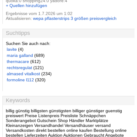
quoka:0 shopping24:0 yadore:4
+ Quellen hinzufügen
Ergebnisse vom 1.7.2026 um 1:02
Aktualisieren:
wepa pflasterstrips 3 größen preisvergleich
Suchtipps
Suchen Sie auch nach:
lavite
(4)
maria galland
(689)
thermacare
(612)
rechtsregulat
(121)
almased vitalkost
(234)
formoline l112
(320)
Keywords
billig günstig billigsten günstigsten billiger günstiger guenstig
preiswert Preise Listenpreis Preisliste Schnäppchen
Sonderangebot Gutschein Shop Händler Marktplätze
Kleinanzeigen Versandhandel Versandhäuser versand
Versandkosten direkt bestellen online kaufen Bestellung online
bestellen Lieferzeiten Auktion Auktionen Gebraucht Angebote