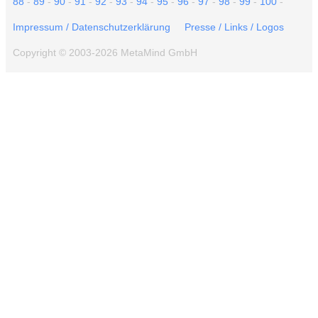
88
-
89
-
90
-
91
-
92
-
93
-
94
-
95
-
96
-
97
-
98
-
99
-
100
-
Impressum / Datenschutzerklärung
Presse / Links / Logos
Copyright © 2003-2026 MetaMind GmbH