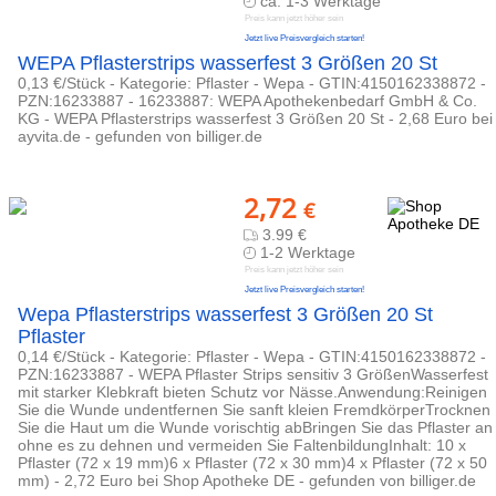
ca. 1-3 Werktage
Preis kann jetzt höher sein
Jetzt live Preisvergleich starten!
WEPA Pflasterstrips wasserfest 3 Größen 20 St
0,13 €/Stück - Kategorie: Pflaster - Wepa - GTIN:4150162338872 -
PZN:16233887 - 16233887: WEPA Apothekenbedarf GmbH & Co.
KG - WEPA Pflasterstrips wasserfest 3 Größen 20 St - 2,68 Euro bei
ayvita.de - gefunden von billiger.de
2,72
€
3.99 €
1-2 Werktage
Preis kann jetzt höher sein
Jetzt live Preisvergleich starten!
Wepa Pflasterstrips wasserfest 3 Größen 20 St
Pflaster
0,14 €/Stück - Kategorie: Pflaster - Wepa - GTIN:4150162338872 -
PZN:16233887 - WEPA Pflaster Strips sensitiv 3 GrößenWasserfest
mit starker Klebkraft bieten Schutz vor Nässe.Anwendung:Reinigen
Sie die Wunde undentfernen Sie sanft kleien FremdkörperTrocknen
Sie die Haut um die Wunde vorischtig abBringen Sie das Pflaster an
ohne es zu dehnen und vermeiden Sie FaltenbildungInhalt: 10 x
Pflaster (72 x 19 mm)6 x Pflaster (72 x 30 mm)4 x Pflaster (72 x 50
mm) - 2,72 Euro bei Shop Apotheke DE - gefunden von billiger.de