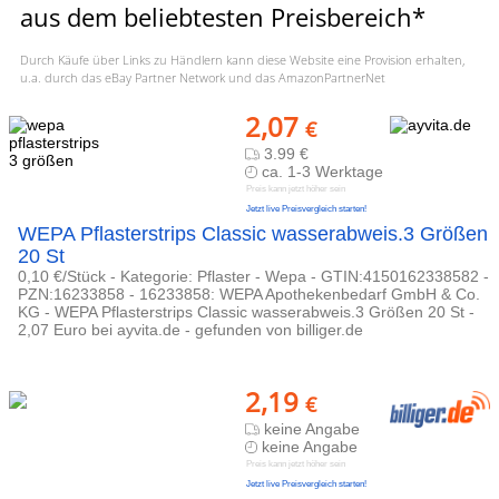
aus dem beliebtesten Preisbereich*
Durch Käufe über Links zu Händlern kann diese Website eine Provision erhalten,
u.a. durch das eBay Partner Network und das AmazonPartnerNet
2,07
€
3.99 €
ca. 1-3 Werktage
Preis kann jetzt höher sein
Jetzt live Preisvergleich starten!
WEPA Pflasterstrips Classic wasserabweis.3 Größen
20 St
0,10 €/Stück - Kategorie: Pflaster - Wepa - GTIN:4150162338582 -
PZN:16233858 - 16233858: WEPA Apothekenbedarf GmbH & Co.
KG - WEPA Pflasterstrips Classic wasserabweis.3 Größen 20 St -
2,07 Euro bei ayvita.de - gefunden von billiger.de
2,19
€
keine Angabe
keine Angabe
Preis kann jetzt höher sein
Jetzt live Preisvergleich starten!