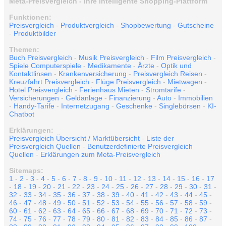
Meta-Preisvergleich - Ihre intelligente Shopping-Plattform
Funktionen:
Preisvergleich
-
Produktvergleich
-
Shopbewertung
-
Gutscheine
-
Produktbilder
Themen:
Buch Preisvergleich
-
Musik Preisvergleich
-
Film Preisvergleich
-
Spiele Computerspiele
-
Medikamente
-
Ärzte
-
Optik und
Kontaktlinsen
-
Krankenversicherung
-
Preisvergleich Reisen
-
Kreuzfahrt Preisvergleich
-
Flüge Preisvergleich
-
Mietwagen
-
Hotel Preisvergleich
-
Ferienhaus Mieten
-
Stromtarife
-
Versicherungen
-
Geldanlage
-
Finanzierung
-
Auto
-
Immobilien
-
Handy-Tarife
-
Internetzugang
-
Geschenke
-
Singlebörsen
-
KI-
Chatbot
Erklärungen:
Preisvergleich Übersicht / Marktübersicht
-
Liste der
Preisvergleich Quellen
-
Benutzerdefinierte Preisvergleich
Quellen
-
Erklärungen zum Meta-Preisvergleich
Sitemaps:
1
-
2
-
3
-
4
-
5
-
6
-
7
-
8
-
9
-
10
-
11
-
12
-
13
-
14
-
15
-
16
-
17
-
18
-
19
-
20
-
21
-
22
-
23
-
24
-
25
-
26
-
27
-
28
-
29
-
30
-
31
-
32
-
33
-
34
-
35
-
36
-
37
-
38
-
39
-
40
-
41
-
42
-
43
-
44
-
45
-
46
-
47
-
48
-
49
-
50
-
51
-
52
-
53
-
54
-
55
-
56
-
57
-
58
-
59
-
60
-
61
-
62
-
63
-
64
-
65
-
66
-
67
-
68
-
69
-
70
-
71
-
72
-
73
-
74
-
75
-
76
-
77
-
78
-
79
-
80
-
81
-
82
-
83
-
84
-
85
-
86
-
87
-