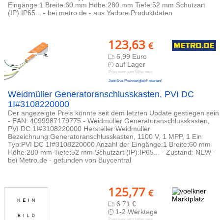
Eingänge:1 Breite:60 mm Höhe:280 mm Tiefe:52 mm Schutzart
(IP):IP65... - bei metro.de - aus Yadore Produktdaten
123,63
€
6,99 Euro
auf Lager
Preis kann jetzt höher sein
Jetzt live Preisvergleich starten!
Weidmüller Generatoranschlusskasten, PVI DC
1I#3108220000
Der angezeigte Preis könnte seit dem letzten Update gestiegen sein
- EAN: 4099987179775 - Weidmüller Generatoranschlusskasten,
PVI DC 1I#3108220000 Hersteller:Weidmüller
Bezeichnung:Generatoranschlusskasten, 1100 V, 1 MPP, 1 Ein
Typ:PVI DC 1I#3108220000 Anzahl der Eingänge:1 Breite:60 mm
Höhe:280 mm Tiefe:52 mm Schutzart (IP):IP65... - Zustand: NEW -
bei Metro.de - gefunden von Buycentral
125,77
€
6.71 €
1-2 Werktage
Preis kann jetzt höher sein