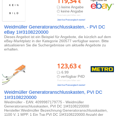
119,34
€
keine Angabe
keine Angabe
Preis kann jetzt höher sein
Jetzt live Preisvergleich starten!
Weidmüller Generatoranschlusskasten, - PVI DC
eBay 1I#3108220000
Dieses Angebot ist ein Beispiel für Angebote, die kürzlich auf dem
eBay-Marktplatz in der Kategorie 260577 verfügbar waren. Bitte
aktualisieren Sie die Suchergebnisse um aktuelle Angebote zu
erhalten.
123,63
€
6.99
verfügbar P4D
Preis kann jetzt höher sein
Jetzt live Preisvergleich starten!
Weidmüller Generatoranschlusskasten, PVI DC
1I#3108220000
Weidmüller - EAN: 4099987179775 - Weidmüller
Generatoranschlusskasten, PVI DC 1I#3108220000
Hersteller:Weidmüller Bezeichnung:Generatoranschlusskasten,
1100 V, 1 MPP, 1 Ein Typ:PVI DC 1I#3108220000 Anzahl der