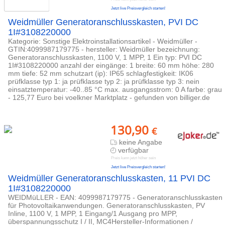
Jetzt live Preisvergleich starten!
Weidmüller Generatoranschlusskasten, PVI DC
1I#3108220000
Kategorie: Sonstige Elektroinstallationsartikel - Weidmüller -
GTIN:4099987179775 - hersteller: Weidmüller bezeichnung:
Generatoranschlusskasten, 1100 V, 1 MPP, 1 Ein typ: PVI DC
1I#3108220000 anzahl der eingänge: 1 breite: 60 mm höhe: 280
mm tiefe: 52 mm schutzart (ip): IP65 schlagfestigkeit: IK06
prüfklasse typ 1: ja prüfklasse typ 2: ja prüfklasse typ 3: nein
einsatztemperatur: -40..85 °C max. ausgangsstrom: 0 A farbe: grau
- 125,77 Euro bei voelkner Marktplatz - gefunden von billiger.de
130,90
€
keine Angabe
verfügbar
Preis kann jetzt höher sein
Jetzt live Preisvergleich starten!
Weidmüller Generatoranschlusskasten, 11 PVI DC
1I#3108220000
WEIDMüLLER - EAN: 4099987179775 - Generatoranschlusskasten
für Photovoltaikanwendungen. Generatoranschlusskasten, PV
Inline, 1100 V, 1 MPP, 1 Eingang/1 Ausgang pro MPP,
überspannungsschutz I / II, MC4Hersteller-Informationen /