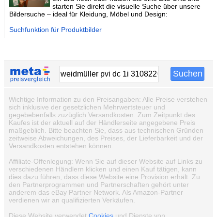
starten Sie direkt die visuelle Suche über unsere
Bildersuche – ideal für Kleidung, Möbel und Design:
Suchfunktion für Produktbilder
Wichtige Information zu den Preisangaben: Alle Preise verstehen
sich inklusive der gesetzlichen Mehrwertsteuer und
gegebebenfalls zuzüglich Versandkosten. Zum Zeitpunkt des
Kaufes ist der aktuell auf der Händlerseite angegebene Preis
maßgeblich. Bitte beachten Sie, dass aus technischen Gründen
zeitweise Abweichungen, des Preises, der Lieferbarkeit und der
Versandkosten entstehen können.
Affiliate-Offenlegung: Wenn Sie auf dieser Website auf Links zu
verschiedenen Händlern klicken und einen Kauf tätigen, kann
dies dazu führen, dass diese Website eine Provision erhält. Zu
den Partnerprogrammen und Partnerschaften gehört unter
anderem das eBay Partner Network. Als Amazon-Partner
verdienen wir an qualifizierten Verkäufen.
Diese Website verwendet
Cookies
und Dienste von