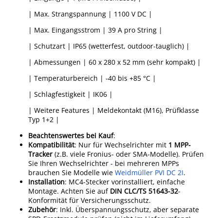
| Max. Strangspannung | 1100 V DC |
| Max. Eingangsstrom | 39 A pro String |
| Schutzart | IP65 (wetterfest, outdoor-tauglich) |
| Abmessungen | 60 x 280 x 52 mm (sehr kompakt) |
| Temperaturbereich | -40 bis +85 °C |
| Schlagfestigkeit | IK06 |
| Weitere Features | Meldekontakt (M16), Prüfklasse
Typ 1+2 |
Beachtenswertes bei Kauf
:
Kompatibilität
: Nur für Wechselrichter mit
1 MPP-
Tracker
(z.B. viele Fronius- oder SMA-Modelle). Prüfen
Sie Ihren Wechselrichter - bei mehreren MPPs
brauchen Sie Modelle wie
Weidmüller PVI DC 2I
.
Installation
: MC4-Stecker vorinstalliert, einfache
Montage. Achten Sie auf
DIN CLC/TS 51643-32
-
Konformität für Versicherungsschutz.
Zubehör
: Inkl. Überspannungsschutz, aber separate