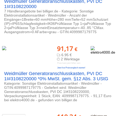
Weidmüller Generatoranschlusskasten, PVI DC
1I#3108220000
7 Händlerangebote bei billiger.de - Kategorie: Sonstige
Elektroinstallationsartikel - Weidmüller - Anzahl der
Eingänge=1Breite=60 mmHöhe=280 mmTiefe=52 mmSchutzart
(IP)=IP65Schlagfestigkeit=IK06Prüfklasse Typ 1=jaPrüfklasse Typ
2=jaPrüfklasse Typ 3=neinEinsatztemperatur=-40..85 °CMax.
Ausgangsstrom=0 AFarbe=grau - GTIN:4099987179775
91,17
€
6.95 €
2 Werktage
Preis kann jetzt höher sein
Jetzt live Preisvergleich starten!
Weidmüller Generatoranschlusskasten, PVI DC
1I#3108220000 *0% MwSt. gem. §12 Abs. 3 UStG
Kategorie: Sonstige Elektroinstallationsartikel - Weidmüller -
GTIN:4099987179775 - Geliefert wird: Weidmüller
Generatoranschlusskasten, PVI DC 1I#3108220000,
Verpackungseinheit: 1 Stück, EAN: 4099987179775. - 91,17 Euro
bei elektro4000.de - gefunden von billiger.de