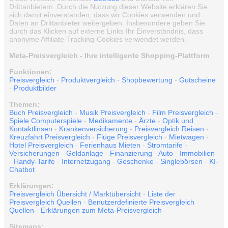
Drittanbietern. Durch die Nutzung dieser Website erklären Sie
sich damit einverstanden, dass wir Cookies verwenden und
Daten an Drittanbieter weitergeben. Insbesondere geben Sie
durch das Klicken auf externe Links Ihr Einverständnis, dass
anonyme Affiliate-Tracking-Cookies verwendet werden.
Meta-Preisvergleich - Ihre intelligente Shopping-Plattform
Funktionen:
Preisvergleich
-
Produktvergleich
-
Shopbewertung
-
Gutscheine
-
Produktbilder
Themen:
Buch Preisvergleich
-
Musik Preisvergleich
-
Film Preisvergleich
-
Spiele Computerspiele
-
Medikamente
-
Ärzte
-
Optik und
Kontaktlinsen
-
Krankenversicherung
-
Preisvergleich Reisen
-
Kreuzfahrt Preisvergleich
-
Flüge Preisvergleich
-
Mietwagen
-
Hotel Preisvergleich
-
Ferienhaus Mieten
-
Stromtarife
-
Versicherungen
-
Geldanlage
-
Finanzierung
-
Auto
-
Immobilien
-
Handy-Tarife
-
Internetzugang
-
Geschenke
-
Singlebörsen
-
KI-
Chatbot
Erklärungen:
Preisvergleich Übersicht / Marktübersicht
-
Liste der
Preisvergleich Quellen
-
Benutzerdefinierte Preisvergleich
Quellen
-
Erklärungen zum Meta-Preisvergleich
Sitemaps: