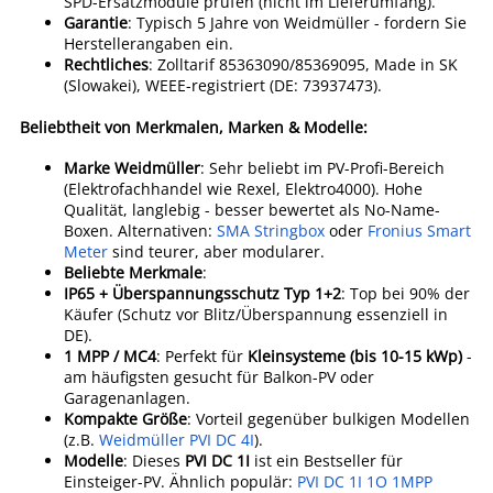
SPD-Ersatzmodule prüfen (nicht im Lieferumfang).
Garantie
: Typisch 5 Jahre von Weidmüller - fordern Sie
Herstellerangaben ein.
Rechtliches
: Zolltarif 85363090/85369095, Made in SK
(Slowakei), WEEE-registriert (DE: 73937473).
Beliebtheit von Merkmalen, Marken & Modelle:
Marke Weidmüller
: Sehr beliebt im PV-Profi-Bereich
(Elektrofachhandel wie Rexel, Elektro4000). Hohe
Qualität, langlebig - besser bewertet als No-Name-
Boxen. Alternativen:
SMA Stringbox
oder
Fronius Smart
Meter
sind teurer, aber modularer.
Beliebte Merkmale
:
IP65 + Überspannungsschutz Typ 1+2
: Top bei 90% der
Käufer (Schutz vor Blitz/Überspannung essenziell in
DE).
1 MPP / MC4
: Perfekt für
Kleinsysteme (bis 10-15 kWp)
-
am häufigsten gesucht für Balkon-PV oder
Garagenanlagen.
Kompakte Größe
: Vorteil gegenüber bulkigen Modellen
(z.B.
Weidmüller PVI DC 4I
).
Modelle
: Dieses
PVI DC 1I
ist ein Bestseller für
Einsteiger-PV. Ähnlich populär:
PVI DC 1I 1O 1MPP