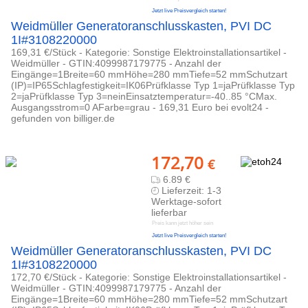
Jetzt live Preisvergleich starten!
Weidmüller Generatoranschlusskasten, PVI DC
1I#3108220000
169,31 €/Stück - Kategorie: Sonstige Elektroinstallationsartikel -
Weidmüller - GTIN:4099987179775 - Anzahl der
Eingänge=1Breite=60 mmHöhe=280 mmTiefe=52 mmSchutzart
(IP)=IP65Schlagfestigkeit=IK06Prüfklasse Typ 1=jaPrüfklasse Typ
2=jaPrüfklasse Typ 3=neinEinsatztemperatur=-40..85 °CMax.
Ausgangsstrom=0 AFarbe=grau - 169,31 Euro bei evolt24 -
gefunden von billiger.de
172,70
€
6.89 €
Lieferzeit: 1-3
Werktage-sofort
lieferbar
Preis kann jetzt höher sein
Jetzt live Preisvergleich starten!
Weidmüller Generatoranschlusskasten, PVI DC
1I#3108220000
172,70 €/Stück - Kategorie: Sonstige Elektroinstallationsartikel -
Weidmüller - GTIN:4099987179775 - Anzahl der
Eingänge=1Breite=60 mmHöhe=280 mmTiefe=52 mmSchutzart