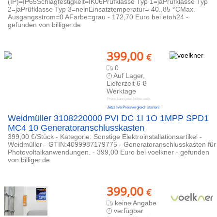
(IP)=IP65Schlagfestigkeit=IK06Prüfklasse Typ 1=jaPrüfklasse Typ
2=jaPrüfklasse Typ 3=neinEinsatztemperatur=-40..85 °CMax.
Ausgangsstrom=0 AFarbe=grau - 172,70 Euro bei etoh24 -
gefunden von billiger.de
399,00
€
0
Auf Lager,
Lieferzeit 6-8
Werktage
Preis kann jetzt höher sein
Jetzt live Preisvergleich starten!
Weidmüller 3108220000 PVI DC 1I 1O 1MPP SPD1
MC4 10 Generatoranschlusskasten
399,00 €/Stück - Kategorie: Sonstige Elektroinstallationsartikel -
Weidmüller - GTIN:4099987179775 - Generatoranschlusskasten für
Photovoltaikanwendungen. - 399,00 Euro bei voelkner - gefunden
von billiger.de
399,00
€
keine Angabe
verfügbar