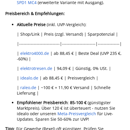
SPD1 MC4
(erweiterte Variante mit Ausgang).
Preisbereich & Empfehlungen:
Aktuelle Preise
(inkl. UVP-Vergleich):
| Shop/Link | Preis (zzgl. Versand) | Sparpotenzial |
|----------------------------|-----------------------|---------------|
|
elektro4000.de
| ab 88,45 € | Beste Deal (UVP 235 €,
-60%) |
|
elektrotresen.de
| 94,09 € | Günstig, 0% USt. |
|
idealo.de
| ab 88,45 € | Preisvergleich |
|
raleo.de
| ~100 € + 11,90 € Versand | Schnelle
Lieferung |
Empfohlener Preisbereich
:
85-100 €
(günstigster
Marktpreis). Über 120 € ist überteuert - nutzen Sie
idealo oder unseren
Meta-Preisvergleich
für Live-
Updates. Sparen Sie 50-60% zur UVP!
Tipp
: Für Gewerbe (Rexel) oft günstiger. Prüfen Sie