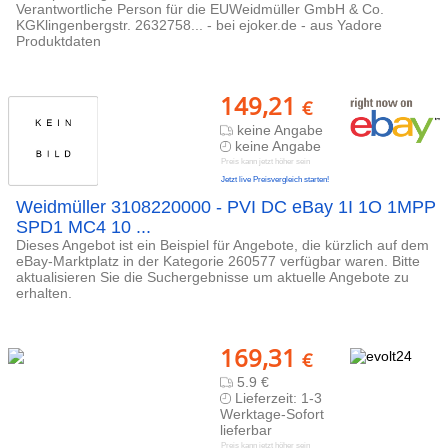
Verantwortliche Person für die EUWeidmüller GmbH & Co.
KGKlingenbergstr. 2632758... - bei ejoker.de - aus Yadore
Produktdaten
149,21
€
keine Angabe
keine Angabe
Preis kann jetzt höher sein
Jetzt live Preisvergleich starten!
Weidmüller 3108220000 - PVI DC eBay 1I 1O 1MPP
SPD1 MC4 10 ...
Dieses Angebot ist ein Beispiel für Angebote, die kürzlich auf dem
eBay-Marktplatz in der Kategorie 260577 verfügbar waren. Bitte
aktualisieren Sie die Suchergebnisse um aktuelle Angebote zu
erhalten.
169,31
€
5.9 €
Lieferzeit: 1-3
Werktage-Sofort
lieferbar
Preis kann jetzt höher sein