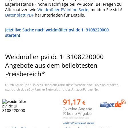
Lagerbestände - hohe Nachfrage bei PV-Boom. Bei Fragen zu
Alternativen wie
Weidmüller PV Inline Serie
, melden Sie sich!
Datenblatt PDF
herunterladen für Details.
Jetzt live Suche nach weidmüller pvi dc 1i 3108220000
starten!
Weidmüller pvi dc 1i 3108220000
Angebote aus dem beliebtesten
Preisbereich*
Durch Käufe über Links zu Händlern kann diese Website eine Provision erhalten,
u.a. durch das eBay Partner Network und das AmazonPartnerNet
91,17
€
keine Angabe
keine Angabe
Preis kann jetzt höher sein
Jetzt live Preisvergleich starten!