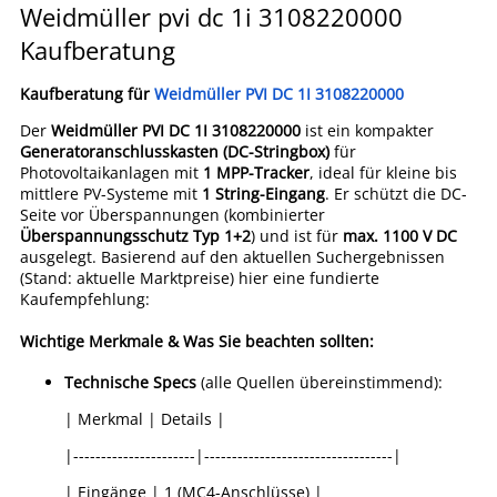
Weidmüller pvi dc 1i 3108220000
Kaufberatung
Kaufberatung für
Weidmüller PVI DC 1I 3108220000
Der
Weidmüller PVI DC 1I 3108220000
ist ein kompakter
Generatoranschlusskasten (DC-Stringbox)
für
Photovoltaikanlagen mit
1 MPP-Tracker
, ideal für kleine bis
mittlere PV-Systeme mit
1 String-Eingang
. Er schützt die DC-
Seite vor Überspannungen (kombinierter
Überspannungsschutz Typ 1+2
) und ist für
max. 1100 V DC
ausgelegt. Basierend auf den aktuellen Suchergebnissen
(Stand: aktuelle Marktpreise) hier eine fundierte
Kaufempfehlung:
Wichtige Merkmale & Was Sie beachten sollten:
Technische Specs
(alle Quellen übereinstimmend):
| Merkmal | Details |
|----------------------|----------------------------------|
| Eingänge | 1 (MC4-Anschlüsse) |