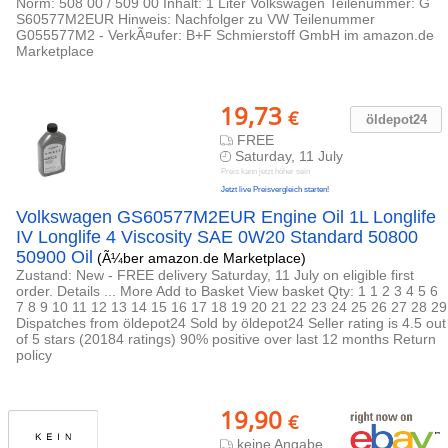
Norm: 508 00 / 509 00 Inhalt: 1 Liter Volkswagen Teilenummer: G
S60577M2EUR Hinweis: Nachfolger zu VW Teilenummer
G055577M2 - VerkÃ¤ufer: B+F Schmierstoff GmbH im amazon.de
Marketplace
19,73
€
öldepot24
FREE
Saturday, 11 July
Preis kann jetzt höher sein
Jetzt live Preisvergleich starten!
Volkswagen GS60577M2EUR Engine Oil 1L Longlife
IV Longlife 4 Viscosity SAE 0W20 Standard 50800
50900 Oil
(Ã¼ber amazon.de Marketplace)
Zustand: New - FREE delivery Saturday, 11 July on eligible first
order. Details ... More Add to Basket View basket Qty: 1 1 2 3 4 5 6
7 8 9 10 11 12 13 14 15 16 17 18 19 20 21 22 23 24 25 26 27 28 29
Dispatches from öldepot24 Sold by öldepot24 Seller rating is 4.5 out
of 5 stars (20184 ratings) 90% positive over last 12 months Return
policy
19,90
€
keine Angabe