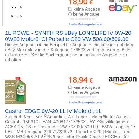
18,90
€
keine Angabe
keine Angabe
Preis kann jetzt höher sein
Jetzt live Preisvergleich starten!
1L ROWE - SYNTH RS eBay LONGLIFE IV 0W-20
0W20 Motoröl Öl Porsche C20 VW 508.00/509.00
Dieses Angebot ist ein Beispiel für Angebote, die kürzlich auf dem
eBay-Marktplatz in der Kategorie 179503 verfügbar waren. Bitte
aktualisieren Sie die Suchergebnisse um aktuelle Angebote zu
erhalten.
18,94
€
keine Angabe
keine Angabe
Preis kann jetzt höher sein
Jetzt live Preisvergleich starten!
Castrol EDGE 0W-20 LL IV Motoröl, 1L
Zustand: Neu - VerfÃ¼gbarkeit: Auf Lager - Motoröle für Autos -
Castrol - 15F610 - EAN: 4008177183508 - ðŸ“‹Spezifikationen:
ACEA C5, C6 œ Freigaben: VW 508 00/ 509 00 | BMW Longlife-17
FE+ | MB-Freigabe 229.71/229.72 | Porsche C20 | Meets - Ford
WSS-M2C956-A1 ðŸ’ªStärker unter Druck: Castrol EDGE ist für