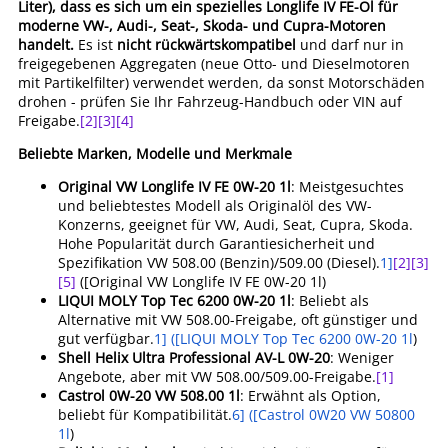
Liter), dass es sich um ein spezielles Longlife IV FE-Öl für
moderne VW-, Audi-, Seat-, Skoda- und Cupra-Motoren
handelt.
Es ist
nicht rückwärtskompatibel
und darf nur in
freigegebenen Aggregaten (neue Otto- und Dieselmotoren
mit Partikelfilter) verwendet werden, da sonst Motorschäden
drohen - prüfen Sie Ihr Fahrzeug-Handbuch oder VIN auf
Freigabe.
[2]
[3]
[4]
Beliebte Marken, Modelle und Merkmale
Original VW Longlife IV FE 0W-20 1l
: Meistgesuchtes
und beliebtestes Modell als Originalöl des VW-
Konzerns, geeignet für VW, Audi, Seat, Cupra, Skoda.
Hohe Popularität durch Garantiesicherheit und
Spezifikation VW 508.00 (Benzin)/509.00 (Diesel).
1]
[2]
[3]
[5]
([Original VW Longlife IV FE 0W-20 1l)
LIQUI MOLY Top Tec 6200 0W-20 1l
: Beliebt als
Alternative mit VW 508.00-Freigabe, oft günstiger und
gut verfügbar.
1] ([LIQUI MOLY Top Tec 6200 0W-20 1l
)
Shell Helix Ultra Professional AV-L 0W-20
: Weniger
Angebote, aber mit VW 508.00/509.00-Freigabe.
[1]
Castrol 0W-20 VW 508.00 1l
: Erwähnt als Option,
beliebt für Kompatibilität.
6] ([Castrol 0W20 VW 50800
1l
)