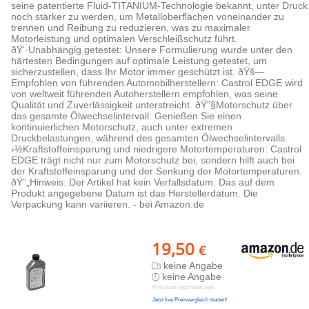
seine patentierte Fluid-TITANIUM-Technologie bekannt, unter Druck
noch stärker zu werden, um Metalloberflächen voneinander zu
trennen und Reibung zu reduzieren, was zu maximaler
Motorleistung und optimalen Verschleißschutz führt.
ðŸ‘·Unabhängig getestet: Unsere Formulierung wurde unter den
härtesten Bedingungen auf optimale Leistung getestet, um
sicherzustellen, dass Ihr Motor immer geschützt ist. ðŸš—
Empfohlen von führenden Automobilherstellern: Castrol EDGE wird
von weltweit führenden Autoherstellern empfohlen, was seine
Qualität und Zuverlässigkeit unterstreicht. ðŸ”§Motorschutz über
das gesamte Ölwechselintervall: Genießen Sie einen
kontinuierlichen Motorschutz, auch unter extremen
Druckbelastungen, während des gesamten Ölwechselintervalls.
›½Kraftstoffeinsparung und niedrigere Motortemperaturen: Castrol
EDGE trägt nicht nur zum Motorschutz bei, sondern hilft auch bei
der Kraftstoffeinsparung und der Senkung der Motortemperaturen.
ðŸ”„Hinweis: Der Artikel hat kein Verfallsdatum. Das auf dem
Produkt angegebene Datum ist das Herstellerdatum. Die
Verpackung kann variieren. - bei Amazon.de
19,50
€
keine Angabe
keine Angabe
Preis kann jetzt höher sein
Jetzt live Preisvergleich starten!