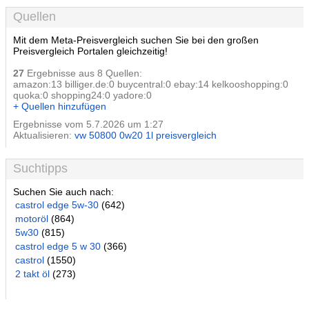
Quellen
Mit dem Meta-Preisvergleich suchen Sie bei den großen
Preisvergleich Portalen gleichzeitig!
27
Ergebnisse aus 8 Quellen:
amazon:13 billiger.de:0 buycentral:0 ebay:14 kelkooshopping:0
quoka:0 shopping24:0 yadore:0
+ Quellen hinzufügen
Ergebnisse vom 5.7.2026 um 1:27
Aktualisieren:
vw 50800 0w20 1l preisvergleich
Suchtipps
Suchen Sie auch nach:
castrol edge 5w-30
(642)
motoröl
(864)
5w30
(815)
castrol edge 5 w 30
(366)
castrol
(1550)
2 takt öl
(273)