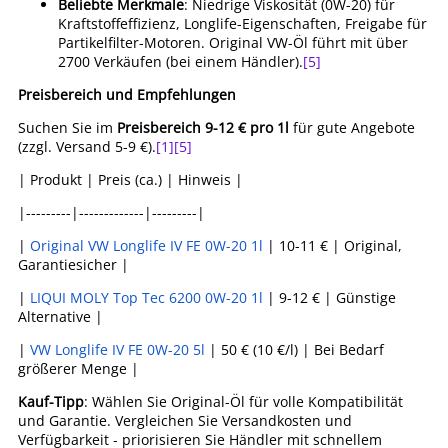
Beliebte Merkmale
: Niedrige Viskosität (0W-20) für
Kraftstoffeffizienz, Longlife-Eigenschaften, Freigabe für
Partikelfilter-Motoren. Original VW-Öl führt mit über
2700 Verkäufen (bei einem Händler).
[5]
Preisbereich und Empfehlungen
Suchen Sie im
Preisbereich 9-12 € pro 1l
für gute Angebote
(zzgl. Versand 5-9 €).
[1]
[5]
| Produkt | Preis (ca.) | Hinweis |
|---------|-------------|---------|
|
Original VW Longlife IV FE 0W-20 1l
| 10-11 € | Original,
Garantiesicher |
|
LIQUI MOLY Top Tec 6200 0W-20 1l
| 9-12 € | Günstige
Alternative |
|
VW Longlife IV FE 0W-20 5l
| 50 € (10 €/l) | Bei Bedarf
größerer Menge |
Kauf-Tipp
: Wählen Sie Original-Öl für volle Kompatibilität
und Garantie. Vergleichen Sie Versandkosten und
Verfügbarkeit - priorisieren Sie Händler mit schnellem