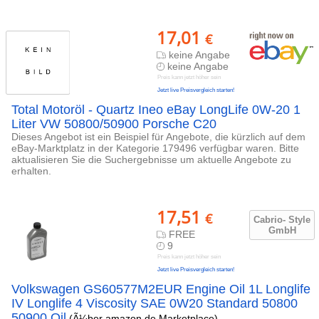
17,01
€
keine Angabe
keine Angabe
Preis kann jetzt höher sein
Jetzt live Preisvergleich starten!
Total Motoröl - Quartz Ineo eBay LongLife 0W-20 1
Liter VW 50800/50900 Porsche C20
Dieses Angebot ist ein Beispiel für Angebote, die kürzlich auf dem
eBay-Marktplatz in der Kategorie 179496 verfügbar waren. Bitte
aktualisieren Sie die Suchergebnisse um aktuelle Angebote zu
erhalten.
17,51
€
Cabrio- Style
GmbH
FREE
9
Preis kann jetzt höher sein
Jetzt live Preisvergleich starten!
Volkswagen GS60577M2EUR Engine Oil 1L Longlife
IV Longlife 4 Viscosity SAE 0W20 Standard 50800
50900 Oil
(Ã¼ber amazon.de Marketplace)