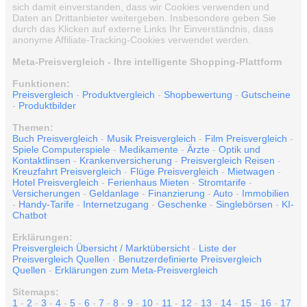
sich damit einverstanden, dass wir Cookies verwenden und
Daten an Drittanbieter weitergeben. Insbesondere geben Sie
durch das Klicken auf externe Links Ihr Einverständnis, dass
anonyme Affiliate-Tracking-Cookies verwendet werden.
Meta-Preisvergleich - Ihre intelligente Shopping-Plattform
Funktionen:
Preisvergleich
-
Produktvergleich
-
Shopbewertung
-
Gutscheine
-
Produktbilder
Themen:
Buch Preisvergleich
-
Musik Preisvergleich
-
Film Preisvergleich
-
Spiele Computerspiele
-
Medikamente
-
Ärzte
-
Optik und
Kontaktlinsen
-
Krankenversicherung
-
Preisvergleich Reisen
-
Kreuzfahrt Preisvergleich
-
Flüge Preisvergleich
-
Mietwagen
-
Hotel Preisvergleich
-
Ferienhaus Mieten
-
Stromtarife
-
Versicherungen
-
Geldanlage
-
Finanzierung
-
Auto
-
Immobilien
-
Handy-Tarife
-
Internetzugang
-
Geschenke
-
Singlebörsen
-
KI-
Chatbot
Erklärungen:
Preisvergleich Übersicht / Marktübersicht
-
Liste der
Preisvergleich Quellen
-
Benutzerdefinierte Preisvergleich
Quellen
-
Erklärungen zum Meta-Preisvergleich
Sitemaps:
1
-
2
-
3
-
4
-
5
-
6
-
7
-
8
-
9
-
10
-
11
-
12
-
13
-
14
-
15
-
16
-
17