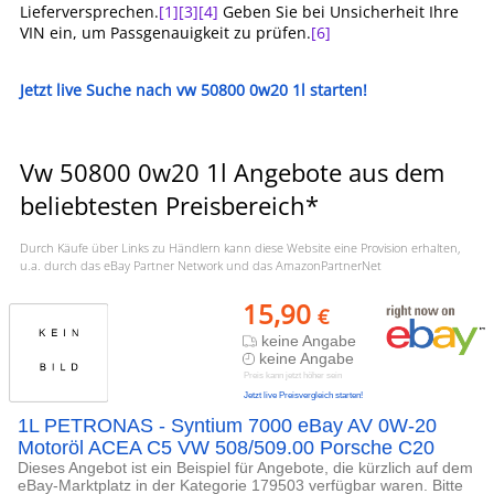
Lieferversprechen.
[1]
[3]
[4]
Geben Sie bei Unsicherheit Ihre
VIN ein, um Passgenauigkeit zu prüfen.
[6]
Jetzt live Suche nach vw 50800 0w20 1l starten!
Vw 50800 0w20 1l Angebote aus dem
beliebtesten Preisbereich*
Durch Käufe über Links zu Händlern kann diese Website eine Provision erhalten,
u.a. durch das eBay Partner Network und das AmazonPartnerNet
15,90
€
keine Angabe
keine Angabe
Preis kann jetzt höher sein
Jetzt live Preisvergleich starten!
1L PETRONAS - Syntium 7000 eBay AV 0W-20
Motoröl ACEA C5 VW 508/509.00 Porsche C20
Dieses Angebot ist ein Beispiel für Angebote, die kürzlich auf dem
eBay-Marktplatz in der Kategorie 179503 verfügbar waren. Bitte