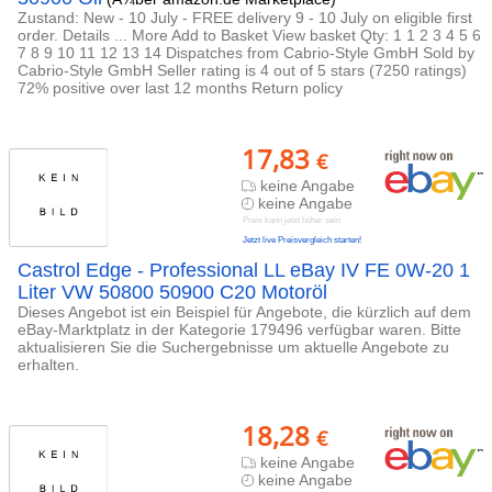
Zustand: New - 10 July - FREE delivery 9 - 10 July on eligible first
order. Details ... More Add to Basket View basket Qty: 1 1 2 3 4 5 6
7 8 9 10 11 12 13 14 Dispatches from Cabrio-Style GmbH Sold by
Cabrio-Style GmbH Seller rating is 4 out of 5 stars (7250 ratings)
72% positive over last 12 months Return policy
17,83
€
keine Angabe
keine Angabe
Preis kann jetzt höher sein
Jetzt live Preisvergleich starten!
Castrol Edge - Professional LL eBay IV FE 0W-20 1
Liter VW 50800 50900 C20 Motoröl
Dieses Angebot ist ein Beispiel für Angebote, die kürzlich auf dem
eBay-Marktplatz in der Kategorie 179496 verfügbar waren. Bitte
aktualisieren Sie die Suchergebnisse um aktuelle Angebote zu
erhalten.
18,28
€
keine Angabe
keine Angabe