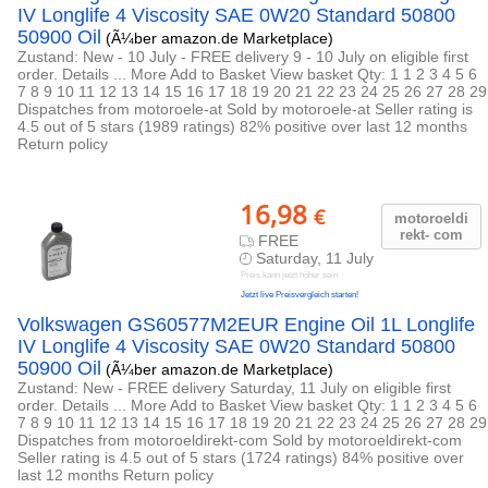
IV Longlife 4 Viscosity SAE 0W20 Standard 50800
50900 Oil
(Ã¼ber amazon.de Marketplace)
Zustand: New - 10 July - FREE delivery 9 - 10 July on eligible first
order. Details ... More Add to Basket View basket Qty: 1 1 2 3 4 5 6
7 8 9 10 11 12 13 14 15 16 17 18 19 20 21 22 23 24 25 26 27 28 29
Dispatches from motoroele-at Sold by motoroele-at Seller rating is
4.5 out of 5 stars (1989 ratings) 82% positive over last 12 months
Return policy
16,98
€
motoroeldi
rekt- com
FREE
Saturday, 11 July
Preis kann jetzt höher sein
Jetzt live Preisvergleich starten!
Volkswagen GS60577M2EUR Engine Oil 1L Longlife
IV Longlife 4 Viscosity SAE 0W20 Standard 50800
50900 Oil
(Ã¼ber amazon.de Marketplace)
Zustand: New - FREE delivery Saturday, 11 July on eligible first
order. Details ... More Add to Basket View basket Qty: 1 1 2 3 4 5 6
7 8 9 10 11 12 13 14 15 16 17 18 19 20 21 22 23 24 25 26 27 28 29
Dispatches from motoroeldirekt-com Sold by motoroeldirekt-com
Seller rating is 4.5 out of 5 stars (1724 ratings) 84% positive over
last 12 months Return policy