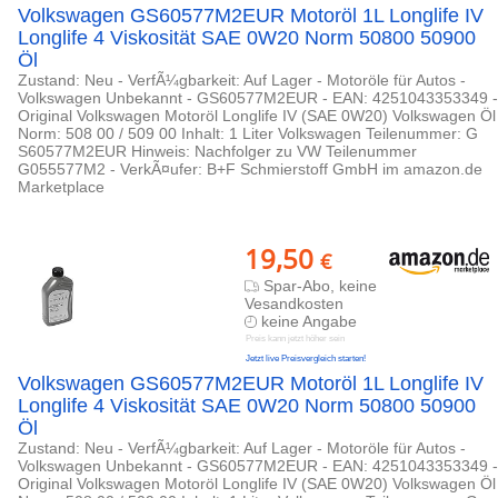
Volkswagen GS60577M2EUR Motoröl 1L Longlife IV
Longlife 4 Viskosität SAE 0W20 Norm 50800 50900
Öl
Zustand: Neu - VerfÃ¼gbarkeit: Auf Lager - Motoröle für Autos -
Volkswagen Unbekannt - GS60577M2EUR - EAN: 4251043353349 -
Original Volkswagen Motoröl Longlife IV (SAE 0W20) Volkswagen Öl
Norm: 508 00 / 509 00 Inhalt: 1 Liter Volkswagen Teilenummer: G
S60577M2EUR Hinweis: Nachfolger zu VW Teilenummer
G055577M2 - VerkÃ¤ufer: B+F Schmierstoff GmbH im amazon.de
Marketplace
19,50
€
Spar-Abo, keine
Vesandkosten
keine Angabe
Preis kann jetzt höher sein
Jetzt live Preisvergleich starten!
Volkswagen GS60577M2EUR Motoröl 1L Longlife IV
Longlife 4 Viskosität SAE 0W20 Norm 50800 50900
Öl
Zustand: Neu - VerfÃ¼gbarkeit: Auf Lager - Motoröle für Autos -
Volkswagen Unbekannt - GS60577M2EUR - EAN: 4251043353349 -
Original Volkswagen Motoröl Longlife IV (SAE 0W20) Volkswagen Öl