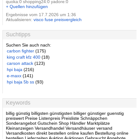
quoka:0 shopping24:0 yadore:0
+ Quellen hinzufügen
Ergebnisse vom 17.7.2026 um 1:36
Aktualisieren:
visco fuse preisvergleich
Suchtipps
Suchen Sie auch nach:
carbon fighter
(175)
king craft kfz 400
(18)
carson attack
(123)
hpi baja
(216)
e-maxx
(141)
hpi baja 5b ss
(93)
Keywords
billig günstig billigsten günstigsten billiger günstiger guenstig
preiswert Preise Listenpreis Preisliste Schnäppchen
Sonderangebot Gutschein Shop Händler Marktplätze
Kleinanzeigen Versandhandel Versandhäuser versand
Versandkosten direkt bestellen online kaufen Bestellung online
bestellen Lieferzeiten Auktion Auktionen Gebraucht Angebote