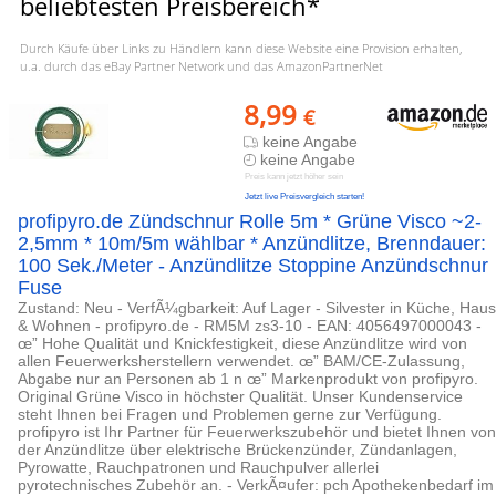
beliebtesten Preisbereich*
Durch Käufe über Links zu Händlern kann diese Website eine Provision erhalten,
u.a. durch das eBay Partner Network und das AmazonPartnerNet
8,99
€
keine Angabe
keine Angabe
Preis kann jetzt höher sein
Jetzt live Preisvergleich starten!
profipyro.de Zündschnur Rolle 5m * Grüne Visco ~2-
2,5mm * 10m/5m wählbar * Anzündlitze, Brenndauer:
100 Sek./Meter - Anzündlitze Stoppine Anzündschnur
Fuse
Zustand: Neu - VerfÃ¼gbarkeit: Auf Lager - Silvester in Küche, Haus
& Wohnen - profipyro.de - RM5M zs3-10 - EAN: 4056497000043 -
œ” Hohe Qualität und Knickfestigkeit, diese Anzündlitze wird von
allen Feuerwerksherstellern verwendet. œ” BAM/CE-Zulassung,
Abgabe nur an Personen ab 1 n œ” Markenprodukt von profipyro.
Original Grüne Visco in höchster Qualität. Unser Kundenservice
steht Ihnen bei Fragen und Problemen gerne zur Verfügung.
profipyro ist Ihr Partner für Feuerwerkszubehör und bietet Ihnen von
der Anzündlitze über elektrische Brückenzünder, Zündanlagen,
Pyrowatte, Rauchpatronen und Rauchpulver allerlei
pyrotechnisches Zubehör an. - VerkÃ¤ufer: pch Apothekenbedarf im