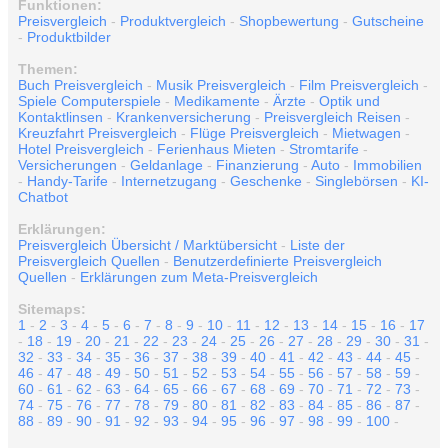
Funktionen:
Preisvergleich
-
Produktvergleich
-
Shopbewertung
-
Gutscheine
-
Produktbilder
Themen:
Buch Preisvergleich
-
Musik Preisvergleich
-
Film Preisvergleich
-
Spiele Computerspiele
-
Medikamente
-
Ärzte
-
Optik und
Kontaktlinsen
-
Krankenversicherung
-
Preisvergleich Reisen
-
Kreuzfahrt Preisvergleich
-
Flüge Preisvergleich
-
Mietwagen
-
Hotel Preisvergleich
-
Ferienhaus Mieten
-
Stromtarife
-
Versicherungen
-
Geldanlage
-
Finanzierung
-
Auto
-
Immobilien
-
Handy-Tarife
-
Internetzugang
-
Geschenke
-
Singlebörsen
-
KI-
Chatbot
Erklärungen:
Preisvergleich Übersicht / Marktübersicht
-
Liste der
Preisvergleich Quellen
-
Benutzerdefinierte Preisvergleich
Quellen
-
Erklärungen zum Meta-Preisvergleich
Sitemaps:
1
-
2
-
3
-
4
-
5
-
6
-
7
-
8
-
9
-
10
-
11
-
12
-
13
-
14
-
15
-
16
-
17
-
18
-
19
-
20
-
21
-
22
-
23
-
24
-
25
-
26
-
27
-
28
-
29
-
30
-
31
-
32
-
33
-
34
-
35
-
36
-
37
-
38
-
39
-
40
-
41
-
42
-
43
-
44
-
45
-
46
-
47
-
48
-
49
-
50
-
51
-
52
-
53
-
54
-
55
-
56
-
57
-
58
-
59
-
60
-
61
-
62
-
63
-
64
-
65
-
66
-
67
-
68
-
69
-
70
-
71
-
72
-
73
-
74
-
75
-
76
-
77
-
78
-
79
-
80
-
81
-
82
-
83
-
84
-
85
-
86
-
87
-
88
-
89
-
90
-
91
-
92
-
93
-
94
-
95
-
96
-
97
-
98
-
99
-
100
-