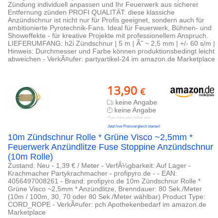
Zündung individuell anpassen und Ihr Feuerwerk aus sicherer
Entfernung zünden PROFI QUALITÄT: diese klassiche
Anzündschnur ist nicht nur für Profis geeignet, sondern auch für
ambitionierte Pyrotechnik-Fans. Ideal für Feuerwerk, Bühnen- und
Showeffekte - für kreative Projekte mit professionellem Anspruch.
LIEFERUMFANG: h2i Zündschnur | 5 m | Ã˜ ~ 2,5 mm | +/- 60 s/m |
Hinweis: Durchmesser und Farbe können produktionsbedingt leicht
abweichen - VerkÃ¤ufer: partyartikel-24 im amazon.de Marketplace
13,90
€
keine Angabe
keine Angabe
Preis kann jetzt höher sein
Jetzt live Preisvergleich starten!
10m Zündschnur Rolle * Grüne Visco ~2,5mm *
Feuerwerk Anzündlitze Fuse Stoppine Anzündschnur
(10m Rolle)
Zustand: Neu - 1,39 € / Meter - VerfÃ¼gbarkeit: Auf Lager -
Krachmacher Partykrachmacher - profipyro.de - - EAN:
4056497008261 - Brand: profipyro.de 10m Zündschnur Rolle *
Grüne Visco ~2,5mm * Anzündlitze, Brenndauer: 80 Sek./Meter
(10m / 100m, 30, 70 oder 80 Sek./Meter wählbar) Product Type:
CORD_ROPE - VerkÃ¤ufer: pch Apothekenbedarf im amazon.de
Marketplace