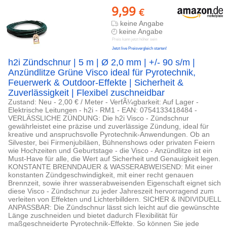
9,99
€
keine Angabe
keine Angabe
Preis kann jetzt höher sein
Jetzt live Preisvergleich starten!
h2i Zündschnur | 5 m | Ø 2,0 mm | +/- 90 s/m |
Anzündlitze Grüne Visco ideal für Pyrotechnik,
Feuerwerk & Outdoor-Effekte | Sicherheit &
Zuverlässigkeit | Flexibel zuschneidbar
Zustand: Neu - 2,00 € / Meter - VerfÃ¼gbarkeit: Auf Lager -
Elektrische Leitungen - h2i - RM1 - EAN: 0754133418484 -
VERLÄSSLICHE ZÜNDUNG: Die h2i Visco - Zündschnur
gewährleistet eine präzise und zuverlässige Zündung, ideal für
kreative und anspruchsvolle Pyrotechnik-Anwendungen. Ob an
Silvester, bei Firmenjubiläen, Bühnenshows oder privaten Feiern
wie Hochzeiten und Geburtstage - die Visco - Anzündlitze ist ein
Must-Have für alle, die Wert auf Sicherheit und Genauigkeit legen.
KONSTANTE BRENNDAUER & WASSERABWEISEND: Mit einer
konstanten Zündgeschwindigkeit, mit einer recht genauen
Brennzeit, sowie ihrer wasserabweisenden Eigenschaft eignet sich
diese Visco - Zündschnur zu jeder Jahreszeit hervorragend zum
verleiten von Effekten und Lichterbilldern. SICHER & INDIVIDUELL
ANPASSBAR: Die Zündschnur lässt sich leicht auf die gewünschte
Länge zuschneiden und bietet dadurch Flexibilität für
maßgeschneiderte Pyrotechnik-Effekte. So können Sie jede