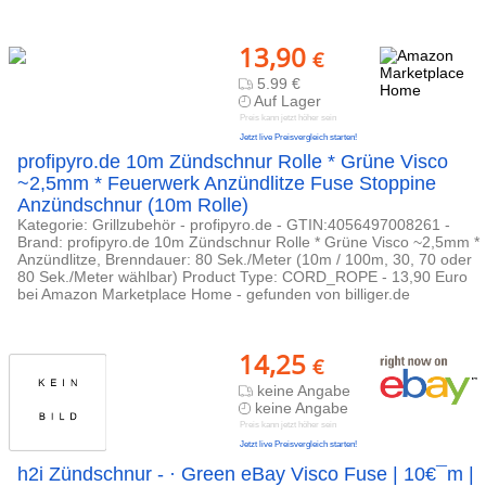
13,90
€
5.99 €
Auf Lager
Preis kann jetzt höher sein
Jetzt live Preisvergleich starten!
profipyro.de 10m Zündschnur Rolle * Grüne Visco
~2,5mm * Feuerwerk Anzündlitze Fuse Stoppine
Anzündschnur (10m Rolle)
Kategorie: Grillzubehör - profipyro.de - GTIN:4056497008261 -
Brand: profipyro.de 10m Zündschnur Rolle * Grüne Visco ~2,5mm *
Anzündlitze, Brenndauer: 80 Sek./Meter (10m / 100m, 30, 70 oder
80 Sek./Meter wählbar) Product Type: CORD_ROPE - 13,90 Euro
bei Amazon Marketplace Home - gefunden von billiger.de
14,25
€
keine Angabe
keine Angabe
Preis kann jetzt höher sein
Jetzt live Preisvergleich starten!
h2i Zündschnur - · Green eBay Visco Fuse | 10€¯m |