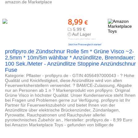
amazon.de Marketplace
8,99
€
5.99 €
Auf Lager
Preis kann jetzt höher sein
Jetzt live Preisvergleich starten!
profipyro.de Zündschnur Rolle 5m * Grüne Visco ~2-
2,5mm * 10m/5m wählbar * Anzündlitze, Brenndauer:
100 Sek./Meter - Anzündlitze Stoppine Anzündschnur
Fuse
Kategorie: Pflaster - profipyro.de - GTIN:4056497000043 - ? Hohe
Qualität und Knickfestigkeit, diese Anzündlitze wird von allen
Feuerwerksherstellern verwendet. ? BAM/CE-Zulassung, Abgabe
nur an Personen ab 1 n ? Markenprodukt von profipyro. Original
Grüne Visco in höchster Qualität. Unser Kundenservice steht Ihnen
bei Fragen und Problemen gerne zur Verfügung. profipyro ist Ihr
Partner für Feuerwerkszubehör und bietet Ihnen von der
Anzündlitze über elektrische Brückenzünder, Zündanlagen,
Pyrowatte, Rauchpatronen und Rauchpulver allerlei
pyrotechnisches Zubehör an., Hersteller: profipyro.de - 8,99 Euro
bei Amazon Marketplace Toys - gefunden von billiger.de