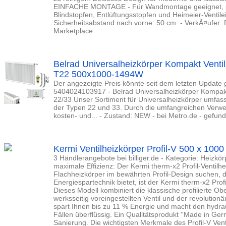
EINFACHE MONTAGE - Für Wandmontage geeignet, in
Blindstopfen, Entlüftungsstopfen und Heimeier-Ventil
Sicherheitsabstand nach vorne: 50 cm. - VerkÃ¤ufer
Marketplace
Belrad Universalheizkörper Kompakt Venti
T22 500x1000-1494W
Der angezeigte Preis könnte seit dem letzten Update 
5404024103917 - Belrad Universalheizkörper Kompakt
22/33 Unser Sortiment für Universalheizkörper umfass
der Typen 22 und 33. Durch die umfangreichen Verwe
kosten- und... - Zustand: NEW - bei Metro.de - gefun
Kermi Ventilheizkörper Profil-V 500 x 100
3 Händlerangebote bei billiger.de - Kategorie: Heizkörp
maximale Effizienz: Der Kermi therm-x2 Profil-Ventil
Flachheizkörper im bewährten Profil-Design suchen, d
Energiespartechnik bietet, ist der Kermi therm-x2 Profi
Dieses Modell kombiniert die klassische profilierte Obe
werksseitig voreingestellten Ventil und der revolutio
spart Ihnen bis zu 11 % Energie und macht den hydra
Fällen überflüssig. Ein Qualitätsprodukt ''Made in Ge
Sanierung. Die wichtigsten Merkmale des Profil-V Ventil: