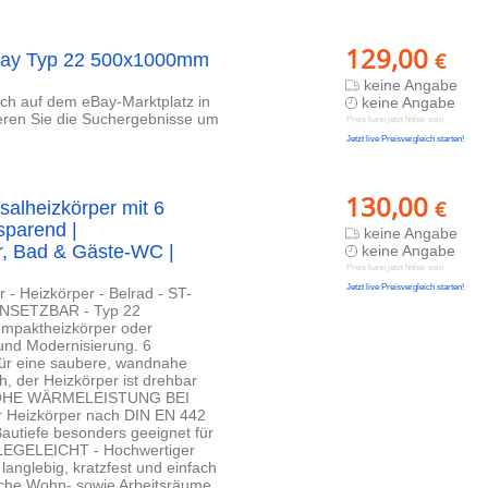
129,00
€
eBay Typ 22 500x1000mm
keine Angabe
lich auf dem eBay-Marktplatz in
keine Angabe
ieren Sie die Suchergebnisse um
Preis kann jetzt höher sein
Jetzt live Preisvergleich starten!
130,00
€
salheizkörper mit 6
sparend |
keine Angabe
r, Bad & Gäste-WC |
keine Angabe
Preis kann jetzt höher sein
Jetzt live Preisvergleich starten!
 - Heizkörper - Belrad - ST-
INSETZBAR - Typ 22
Kompaktheizkörper oder
 und Modernisierung. 6
r eine saubere, wandnahe
 der Heizkörper ist drehbar
on. HOHE WÄRMELEISTUNG BEI
r Heizkörper nach DIN EN 442
autiefe besonders geeignet für
LEGELEICHT - Hochwertiger
langlebig, kratzfest und einfach
ische Wohn- sowie Arbeitsräume.