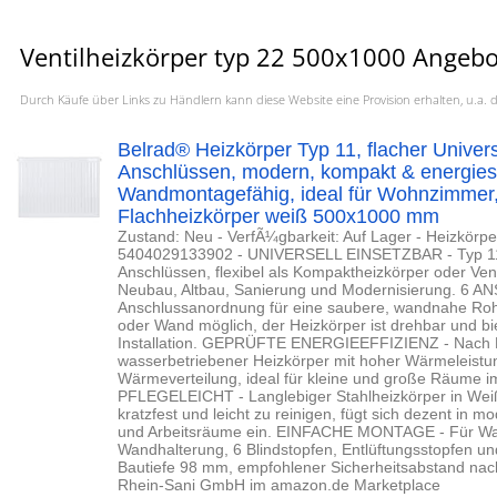
Ventilheizkörper typ 22 500x1000 Angebo
Durch Käufe über Links zu Händlern kann diese Website eine Provision erhalten, u.
Belrad® Heizkörper Typ 11, flacher Univers
Anschlüssen, modern, kompakt & energies
Wandmontagefähig, ideal für Wohnzimmer
Flachheizkörper weiß 500x1000 mm
Zustand: Neu - VerfÃ¼gbarkeit: Auf Lager - Heizkörper
5404029133902 - UNIVERSELL EINSETZBAR - Typ 11 U
Anschlüssen, flexibel als Kompaktheizkörper oder Venti
Neubau, Altbau, Sanierung und Modernisierung. 6 
Anschlussanordnung für eine saubere, wandnahe Roh
oder Wand möglich, der Heizkörper ist drehbar und biet
Installation. GEPRÜFTE ENERGIEEFFIZIENZ - Nach DIN
wasserbetriebener Heizkörper mit hoher Wärmeleistu
Wärmeverteilung, ideal für kleine und große Räume 
PFLEGELEICHT - Langlebiger Stahlheizkörper in Weiß
kratzfest und leicht zu reinigen, fügt sich dezent in 
und Arbeitsräume ein. EINFACHE MONTAGE - Für Wan
Wandhalterung, 6 Blindstopfen, Entlüftungsstopfen und
Bautiefe 98 mm, empfohlener Sicherheitsabstand nach
Rhein-Sani GmbH im amazon.de Marketplace