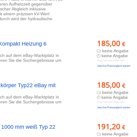
eren Aufheizzeit gegenüber
scher Abgleich inklusive
 mit einem präzisen kV-Wert
durch wird der hydraulische
185,00
€
l Kompakt Heizung 6
keine Angabe
lich auf dem eBay-Marktplatz in
keine Angabe
ieren Sie die Suchergebnisse um
Preis kann jetzt höher sein
Jetzt live Preisvergleich starten!
185,00
€
izkörper Typ22 eBay mit
keine Angabe
lich auf dem eBay-Marktplatz in
keine Angabe
ieren Sie die Suchergebnisse um
Preis kann jetzt höher sein
Jetzt live Preisvergleich starten!
191,20
€
 x 1000 mm weiß Typ 22
keine Angabe