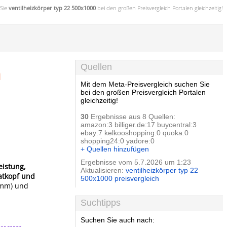
Sie
ventilheizkörper typ 22 500x1000
bei den großen
Preisvergleich
Portalen gleichzeitig!
h
Quellen
Mit dem Meta-Preisvergleich suchen Sie
bei den großen Preisvergleich Portalen
gleichzeitig!
30
Ergebnisse aus 8 Quellen:
amazon:3 billiger.de:17 buycentral:3
ebay:7 kelkooshopping:0 quoka:0
shopping24:0 yadore:0
+ Quellen hinzufügen
Ergebnisse vom 5.7.2026 um 1:23
istung,
Aktualisieren:
ventilheizkörper typ 22
atkopf und
500x1000 preisvergleich
6 mm) und
Suchtipps
Suchen Sie auch nach: