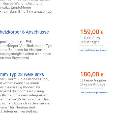
klusive Wandhalterung, 6
einsatz. Empfohlener
: Rhein-Sani GmbH im amazon.de
159,00
€
lheizkörper 6 Anschlüsse
0,00 Euro
gestiegen sein - EAN:
auf Lager
heizkörper Ventilheizkörper Typ
Preis kann jetzt höher sein
t die Bauarten für Heizkörper
Jetzt live Preisvergleich starten!
ndungsmöglichkeiten sind diese
den von Buycentral
180,00
€
0 mm Typ 22 weiß links
er - Kermi - Klassisches Profil,
keine Angabe
heizkörper Wenn Sie einen
keine Angabe
er gleichzeitig modernste
Preis kann jetzt höher sein
l-Ventil die optimale Lösung.
Jetzt live Preisvergleich starten!
rfläche mit einem integrierten,
nären therm-x2-Technologie. Das
ulischen Abgleich in den meisten
rmany'' für Neubau und
 Integriert, verstellbar,