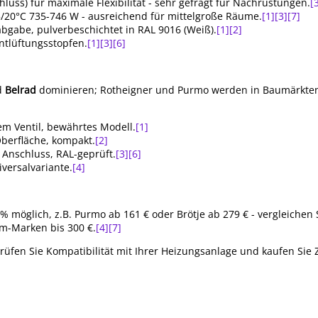
chluss) für maximale Flexibilität - sehr gefragt für Nachrüstungen.
[
45/20°C 735-746 W - ausreichend für mittelgroße Räume.
[1]
[3]
[7]
eabgabe, pulverbeschichtet in RAL 9016 (Weiß).
[1]
[2]
Entlüftungsstopfen.
[1]
[3]
[6]
d
Belrad
dominieren; Rotheigner und Purmo werden in Baumärkten 
em Ventil, bewährtes Modell.
[1]
 Oberfläche, kompakt.
[2]
h Anschluss, RAL-geprüft.
[3]
[6]
iversalvariante.
[4]
 möglich, z.B. Purmo ab 161 € oder Brötje ab 279 € - vergleichen 
m-Marken bis 300 €.
[4]
[7]
rüfen Sie Kompatibilität mit Ihrer Heizungsanlage und kaufen Sie