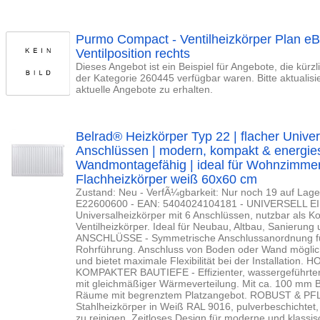
Purmo Compact - Ventilheizkörper Plan 
Ventilposition rechts
Dieses Angebot ist ein Beispiel für Angebote, die kürz
der Kategorie 260445 verfügbar waren. Bitte aktualis
aktuelle Angebote zu erhalten.
Belrad® Heizkörper Typ 22 | flacher Univer
Anschlüssen | modern, kompakt & energie
Wandmontagefähig | ideal für Wohnzimme
Flachheizkörper weiß 60x60 cm
Zustand: Neu - VerfÃ¼gbarkeit: Nur noch 19 auf Lager
E22600600 - EAN: 5404024104181 - UNIVERSELL E
Universalheizkörper mit 6 Anschlüssen, nutzbar als 
Ventilheizkörper. Ideal für Neubau, Altbau, Sanierung
ANSCHLÜSSE - Symmetrische Anschlussanordnung fü
Rohrführung. Anschluss von Boden oder Wand möglich,
und bietet maximale Flexibilität bei der Installati
KOMPAKTER BAUTIEFE - Effizienter, wassergeführte
mit gleichmäßiger Wärmeverteilung. Mit ca. 100 mm B
Räume mit begrenztem Platzangebot. ROBUST & PF
Stahlheizkörper in Weiß RAL 9016, pulverbeschichtet, 
zu reinigen. Zeitloses Design für moderne und klass