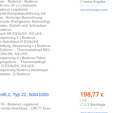
rper - Buderus - Buderus
keine Angabe
0 mm (H x L) inklusive
Preis kann jetzt höher sein
Buderus Logatrend
Jetzt live Preisvergleich starten!
Ventil-Kompaktausführung mit
pfen. Vorherige Bezeichnung
nsole (Fertigwand, Mehrreihig)
olen, Dübeln und Schrauben -
Buderus
ck HB E3/4x3/4, 3/4'x3/4',
Absperrung b.) Buderus
r-Hahnblock D E3/4x3/4,
stellung, Absperrung c.) Buderus
Eckform: - Thermostatkopf BD1,
3/4x3/4, 3/4'x3/4',
Absperrung d.) Buderus Paket
angsform: - Thermostatkopf
 D E3/4x3/4, 3/4'x3/4',
 Absperrung Buderus Heizkörper
Stärken: 1) Buderus
198,77
€
ofil.2, Typ 22, 500x1000
0
878 - Buderus Logatrend
1-3 Werktage
, rechts Anschluss - 198,77 Euro
Preis kann jetzt höher sein
Jetzt live Preisvergleich starten!