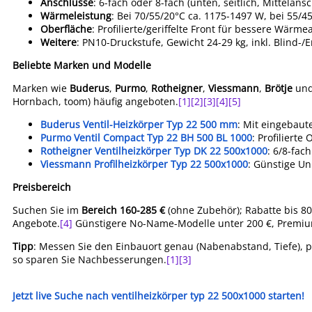
Anschlüsse
: 6-fach oder 8-fach (unten, seitlich, Mittelans
Wärmeleistung
: Bei 70/55/20°C ca. 1175-1497 W, bei 55/
Oberfläche
: Profilierte/geriffelte Front für bessere Wärm
Weitere
: PN10-Druckstufe, Gewicht 24-29 kg, inkl. Blind-/
Beliebte Marken und Modelle
Marken wie
Buderus
,
Purmo
,
Rotheigner
,
Viessmann
,
Brötje
un
Hornbach, toom) häufig angeboten.
[1]
[2]
[3]
[4]
[5]
Buderus Ventil-Heizkörper Typ 22 500 mm
: Mit eingebaut
Purmo Ventil Compact Typ 22 BH 500 BL 1000
: Profilierte
Rotheigner Ventilheizkörper Typ DK 22 500x1000
: 6/8-fac
Viessmann Profilheizkörper Typ 22 500x1000
: Günstige Un
Preisbereich
Suchen Sie im
Bereich 160-285 €
(ohne Zubehör); Rabatte bis 80%
Angebote.
[4]
Günstigere No-Name-Modelle unter 200 €, Premiu
Tipp
: Messen Sie den Einbauort genau (Nabenabstand, Tiefe), p
so sparen Sie Nachbesserungen.
[1]
[3]
Jetzt live Suche nach ventilheizkörper typ 22 500x1000 starten!