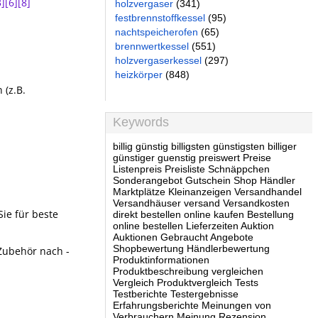
3]
[6]
[8]
holzvergaser
(341)
festbrennstoffkessel
(95)
nachtspeicherofen
(65)
brennwertkessel
(551)
holzvergaserkessel
(297)
heizkörper
(848)
(z.B.
Keywords
billig günstig billigsten günstigsten billiger
günstiger guenstig preiswert Preise
Listenpreis Preisliste Schnäppchen
Sonderangebot Gutschein Shop Händler
Marktplätze Kleinanzeigen Versandhandel
Versandhäuser versand Versandkosten
Sie für beste
direkt bestellen online kaufen Bestellung
online bestellen Lieferzeiten Auktion
Auktionen Gebraucht Angebote
Shopbewertung Händlerbewertung
 Zubehör nach -
Produktinformationen
Produktbeschreibung vergleichen
Vergleich Produktvergleich Tests
Testberichte Testergebnisse
Erfahrungsberichte Meinungen von
Verbrauchern Meinung Rezension