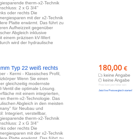
ergiesparende therm-x2-Technik
nschluss: 2 x G 3/4''
ks oder rechts Die
 Energiesparen mit der x2-Technik
ere Platte erwärmt. Das führt zu
eren Aufheizzeit gegenüber
scher Abgleich inklusive
 mit einem präzisen kV-Wert
durch wird der hydraulische
180,00
€
0 mm Typ 22 weiß rechts
er - Kermi - Klassisches Profil,
keine Angabe
heizkörper Wenn Sie einen
keine Angabe
er gleichzeitig modernste
Preis kann jetzt höher sein
l-Ventil die optimale Lösung.
Jetzt live Preisvergleich starten!
rfläche mit einem integrierten,
nären therm-x2-Technologie. Das
ulischen Abgleich in den meisten
rmany'' für Neubau und
 Integriert, verstellbar,
ergiesparende therm-x2-Technik
nschluss: 2 x G 3/4''
ks oder rechts Die
 Energiesparen mit der x2-Technik
ere Platte erwärmt. Das führt zu