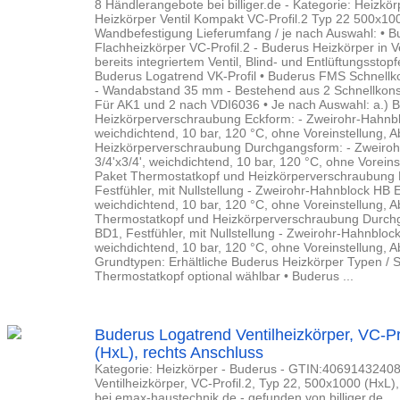
8 Händlerangebote bei billiger.de - Kategorie: Heizkö
Heizkörper Ventil Kompakt VC-Profil.2 Typ 22 500x100
Wandbefestigung Lieferumfang / je nach Auswahl: • 
Flachheizkörper VC-Profil.2 - Buderus Heizkörper in 
bereits integriertem Ventil, Blind- und Entlüftungssto
Buderus Logatrend VK-Profil • Buderus FMS Schnellko
- Wandabstand 35 mm - Bestehend aus 2 Schnellkons
Für AK1 und 2 nach VDI6036 • Je nach Auswahl: a.) 
Heizkörperverschraubung Eckform: - Zweirohr-Hahnblo
weichdichtend, 10 bar, 120 °C, ohne Voreinstellung, 
Heizkörperverschraubung Durchgangsform: - Zweiroh
3/4'x3/4', weichdichtend, 10 bar, 120 °C, ohne Vorein
Paket Thermostatkopf und Heizkörperverschraubung 
Festfühler, mit Nullstellung - Zweirohr-Hahnblock HB E
weichdichtend, 10 bar, 120 °C, ohne Voreinstellung, 
Thermostatkopf und Heizkörperverschraubung Durchg
BD1, Festfühler, mit Nullstellung - Zweirohr-Hahnblock
weichdichtend, 10 bar, 120 °C, ohne Voreinstellung,
Grundtypen: Erhältliche Buderus Heizkörper Typen / 
Thermostatkopf optional wählbar • Buderus ...
Buderus Logatrend Ventilheizkörper, VC-Pr
(HxL), rechts Anschluss
Kategorie: Heizkörper - Buderus - GTIN:4069143240
Ventilheizkörper, VC-Profil.2, Typ 22, 500x1000 (HxL)
bei emax-haustechnik.de - gefunden von billiger.de