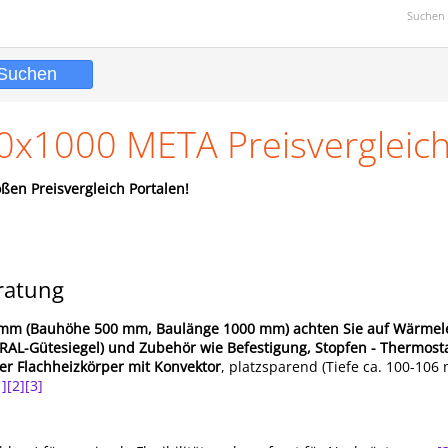
Suchen 
00x1000 META Preisvergleic
ßen Preisvergleich Portalen!
ratung
0 mm (Bauhöhe 500 mm, Baulänge 1000 mm) achten Sie auf Wärmele
 RAL-Gütesiegel) und Zubehör wie Befestigung, Stopfen - Thermost
er Flachheizkörper mit Konvektor
, platzsparend (Tiefe ca. 100-10
1]
[2]
[3]