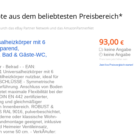
te aus dem beliebtesten Preisbereich*
a. durch das eBay Partner Network und das AmazonPartnerNet
93,00
€
alheizkörper mit 6
parend,
keine Angabe
, Bad & Gäste-WC,
keine Angabe
Preis kann jetzt höher sein
Jetzt live Preisvergleich starten!
 - Belrad - - EAN:
niversalheizkörper mit 6
lheizkörper nutzbar, ideal für
ANSCHLÜSSE - Symmetrische
rführung. Anschluss von Boden
et maximale Flexibilität bei der
 EN 442 zertifizierter,
ng und gleichmäßiger
im Innenbereich. ROBUST &
 RAL 9016, pulverbeschichtet,
moderne oder klassische Wohn-
dmontage geeignet, inklusive
 Heimeier Ventileinsatz,
 vorne 50 cm. - VerkÃ¤ufer: