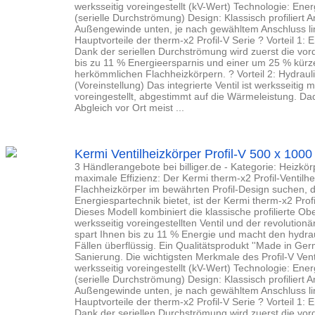
werksseitig voreingestellt (kV-Wert) Technologie: En
(serielle Durchströmung) Design: Klassisch profiliert A
Außengewinde unten, je nach gewähltem Anschluss lin
Hauptvorteile der therm-x2 Profil-V Serie ? Vorteil 1:
Dank der seriellen Durchströmung wird zuerst die vord
bis zu 11 % Energieersparnis und einer um 25 % kürz
herkömmlichen Flachheizkörpern. ? Vorteil 2: Hydrauli
(Voreinstellung) Das integrierte Ventil ist werksseitig
voreingestellt, abgestimmt auf die Wärmeleistung. Da
Abgleich vor Ort meist ...
Kermi Ventilheizkörper Profil-V 500 x 100
3 Händlerangebote bei billiger.de - Kategorie: Heizkörp
maximale Effizienz: Der Kermi therm-x2 Profil-Ventil
Flachheizkörper im bewährten Profil-Design suchen, d
Energiespartechnik bietet, ist der Kermi therm-x2 Profi
Dieses Modell kombiniert die klassische profilierte Obe
werksseitig voreingestellten Ventil und der revolutio
spart Ihnen bis zu 11 % Energie und macht den hydra
Fällen überflüssig. Ein Qualitätsprodukt ''Made in Ge
Sanierung. Die wichtigsten Merkmale des Profil-V Ventil:
werksseitig voreingestellt (kV-Wert) Technologie: En
(serielle Durchströmung) Design: Klassisch profiliert A
Außengewinde unten, je nach gewähltem Anschluss lin
Hauptvorteile der therm-x2 Profil-V Serie ? Vorteil 1:
Dank der seriellen Durchströmung wird zuerst die vord