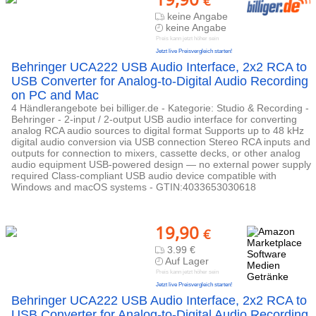
€
keine Angabe
keine Angabe
Preis kann jetzt höher sein
Jetzt live Preisvergleich starten!
Behringer UCA222 USB Audio Interface, 2x2 RCA to
USB Converter for Analog-to-Digital Audio Recording
on PC and Mac
4 Händlerangebote bei billiger.de - Kategorie: Studio & Recording -
Behringer - 2-input / 2-output USB audio interface for converting
analog RCA audio sources to digital format Supports up to 48 kHz
digital audio conversion via USB connection Stereo RCA inputs and
outputs for connection to mixers, cassette decks, or other analog
audio equipment USB-powered design — no external power supply
required Class-compliant USB audio device compatible with
Windows and macOS systems - GTIN:4033653030618
19,90
€
3.99 €
Auf Lager
Preis kann jetzt höher sein
Jetzt live Preisvergleich starten!
Behringer UCA222 USB Audio Interface, 2x2 RCA to
USB Converter for Analog-to-Digital Audio Recording