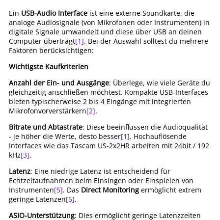
Ein
USB-Audio Interface
ist eine externe Soundkarte, die
analoge Audiosignale (von Mikrofonen oder Instrumenten) in
digitale Signale umwandelt und diese über USB an deinen
Computer überträgt
[1]
. Bei der Auswahl solltest du mehrere
Faktoren berücksichtigen:
Wichtigste Kaufkriterien
Anzahl der Ein- und Ausgänge
: Überlege, wie viele Geräte du
gleichzeitig anschließen möchtest. Kompakte USB-Interfaces
bieten typischerweise 2 bis 4 Eingänge mit integrierten
Mikrofonvorverstärkern
[2]
.
Bitrate und Abtastrate
: Diese beeinflussen die Audioqualität
- je höher die Werte, desto besser
[1]
. Hochauflösende
Interfaces wie das Tascam US-2x2HR arbeiten mit 24bit / 192
kHz
[3]
.
Latenz
: Eine niedrige Latenz ist entscheidend für
Echtzeitaufnahmen beim Einsingen oder Einspielen von
Instrumenten
[5]
. Das
Direct Monitoring
ermöglicht extrem
geringe Latenzen
[5]
.
ASIO-Unterstützung
: Dies ermöglicht geringe Latenzzeiten