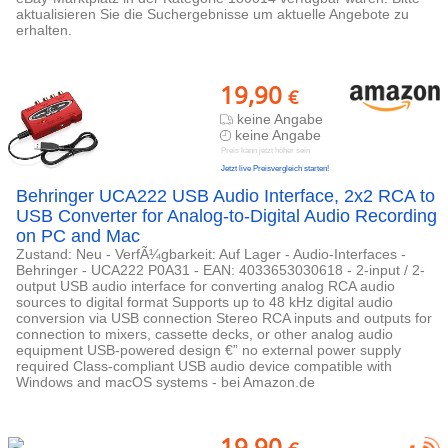
aktualisieren Sie die Suchergebnisse um aktuelle Angebote zu
erhalten.
19,90
€
keine Angabe
keine Angabe
Preis kann jetzt höher sein
Jetzt live Preisvergleich starten!
Behringer UCA222 USB Audio Interface, 2x2 RCA to
USB Converter for Analog-to-Digital Audio Recording
on PC and Mac
Zustand: Neu - VerfÃ¼gbarkeit: Auf Lager - Audio-Interfaces -
Behringer - UCA222 P0A31 - EAN: 4033653030618 - 2-input / 2-
output USB audio interface for converting analog RCA audio
sources to digital format Supports up to 48 kHz digital audio
conversion via USB connection Stereo RCA inputs and outputs for
connection to mixers, cassette decks, or other analog audio
equipment USB-powered design €” no external power supply
required Class-compliant USB audio device compatible with
Windows and macOS systems - bei Amazon.de
19,90