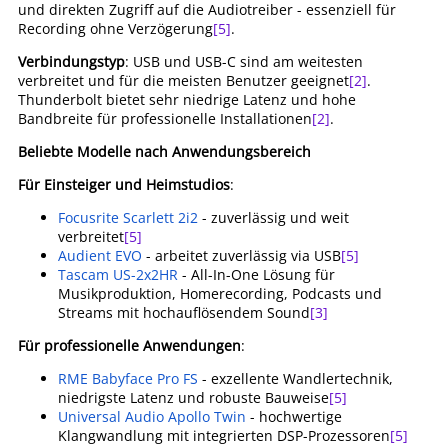
und direkten Zugriff auf die Audiotreiber - essenziell für
Recording ohne Verzögerung
[5]
.
Verbindungstyp
: USB und USB-C sind am weitesten
verbreitet und für die meisten Benutzer geeignet
[2]
.
Thunderbolt bietet sehr niedrige Latenz und hohe
Bandbreite für professionelle Installationen
[2]
.
Beliebte Modelle nach Anwendungsbereich
Für Einsteiger und Heimstudios
:
Focusrite Scarlett 2i2
- zuverlässig und weit
verbreitet
[5]
Audient EVO
- arbeitet zuverlässig via USB
[5]
Tascam US-2x2HR
- All-In-One Lösung für
Musikproduktion, Homerecording, Podcasts und
Streams mit hochauflösendem Sound
[3]
Für professionelle Anwendungen
:
RME Babyface Pro FS
- exzellente Wandlertechnik,
niedrigste Latenz und robuste Bauweise
[5]
Universal Audio Apollo Twin
- hochwertige
Klangwandlung mit integrierten DSP-Prozessoren
[5]