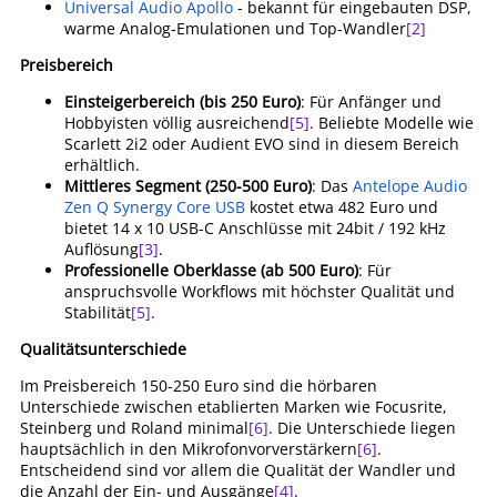
Universal Audio Apollo
- bekannt für eingebauten DSP,
warme Analog-Emulationen und Top-Wandler
[2]
Preisbereich
Einsteigerbereich (bis 250 Euro)
: Für Anfänger und
Hobbyisten völlig ausreichend
[5]
. Beliebte Modelle wie
Scarlett 2i2 oder Audient EVO sind in diesem Bereich
erhältlich.
Mittleres Segment (250-500 Euro)
: Das
Antelope Audio
Zen Q Synergy Core USB
kostet etwa 482 Euro und
bietet 14 x 10 USB-C Anschlüsse mit 24bit / 192 kHz
Auflösung
[3]
.
Professionelle Oberklasse (ab 500 Euro)
: Für
anspruchsvolle Workflows mit höchster Qualität und
Stabilität
[5]
.
Qualitätsunterschiede
Im Preisbereich 150-250 Euro sind die hörbaren
Unterschiede zwischen etablierten Marken wie Focusrite,
Steinberg und Roland minimal
[6]
. Die Unterschiede liegen
hauptsächlich in den Mikrofonvorverstärkern
[6]
.
Entscheidend sind vor allem die Qualität der Wandler und
die Anzahl der Ein- und Ausgänge
[4]
.