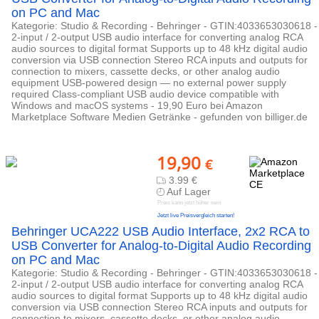
on PC and Mac
Kategorie: Studio & Recording - Behringer - GTIN:4033653030618 -
2-input / 2-output USB audio interface for converting analog RCA
audio sources to digital format Supports up to 48 kHz digital audio
conversion via USB connection Stereo RCA inputs and outputs for
connection to mixers, cassette decks, or other analog audio
equipment USB-powered design — no external power supply
required Class-compliant USB audio device compatible with
Windows and macOS systems - 19,90 Euro bei Amazon
Marketplace Software Medien Getränke - gefunden von billiger.de
19,90
€
3.99 €
Auf Lager
Preis kann jetzt höher sein
Jetzt live Preisvergleich starten!
Behringer UCA222 USB Audio Interface, 2x2 RCA to
USB Converter for Analog-to-Digital Audio Recording
on PC and Mac
Kategorie: Studio & Recording - Behringer - GTIN:4033653030618 -
2-input / 2-output USB audio interface for converting analog RCA
audio sources to digital format Supports up to 48 kHz digital audio
conversion via USB connection Stereo RCA inputs and outputs for
connection to mixers, cassette decks, or other analog audio