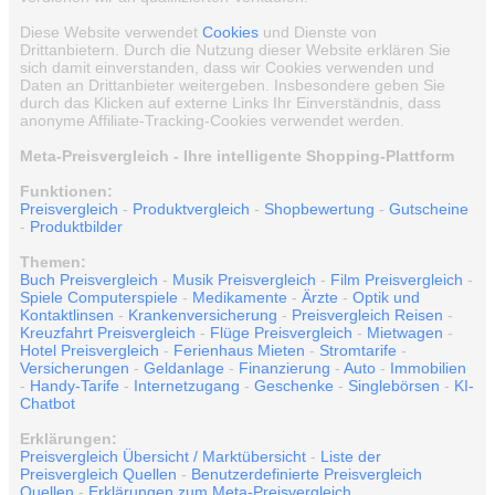
Diese Website verwendet
Cookies
und Dienste von
Drittanbietern. Durch die Nutzung dieser Website erklären Sie
sich damit einverstanden, dass wir Cookies verwenden und
Daten an Drittanbieter weitergeben. Insbesondere geben Sie
durch das Klicken auf externe Links Ihr Einverständnis, dass
anonyme Affiliate-Tracking-Cookies verwendet werden.
Meta-Preisvergleich - Ihre intelligente Shopping-Plattform
Funktionen:
Preisvergleich
-
Produktvergleich
-
Shopbewertung
-
Gutscheine
-
Produktbilder
Themen:
Buch Preisvergleich
-
Musik Preisvergleich
-
Film Preisvergleich
-
Spiele Computerspiele
-
Medikamente
-
Ärzte
-
Optik und
Kontaktlinsen
-
Krankenversicherung
-
Preisvergleich Reisen
-
Kreuzfahrt Preisvergleich
-
Flüge Preisvergleich
-
Mietwagen
-
Hotel Preisvergleich
-
Ferienhaus Mieten
-
Stromtarife
-
Versicherungen
-
Geldanlage
-
Finanzierung
-
Auto
-
Immobilien
-
Handy-Tarife
-
Internetzugang
-
Geschenke
-
Singlebörsen
-
KI-
Chatbot
Erklärungen:
Preisvergleich Übersicht / Marktübersicht
-
Liste der
Preisvergleich Quellen
-
Benutzerdefinierte Preisvergleich
Quellen
-
Erklärungen zum Meta-Preisvergleich