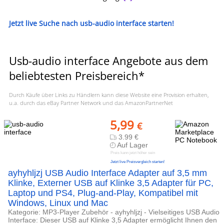
Jetzt live Suche nach usb-audio interface starten!
Usb-audio interface Angebote aus dem
beliebtesten Preisbereich*
Durch Käufe über Links zu Händlern kann diese Website eine Provision erhalten,
u.a. durch das eBay Partner Network und das AmazonPartnerNet
5,99
€
3.99 €
Auf Lager
Preis kann jetzt höher sein
Jetzt live Preisvergleich starten!
ayhyhljzj USB Audio Interface Adapter auf 3,5 mm
Klinke, Externer USB auf Klinke 3,5 Adapter für PC,
Laptop und PS4, Plug-and-Play, Kompatibel mit
Windows, Linux und Mac
Kategorie: MP3-Player Zubehör - ayhyhljzj - Vielseitiges USB Audio
Interface: Dieser USB auf Klinke 3,5 Adapter ermöglicht Ihnen den