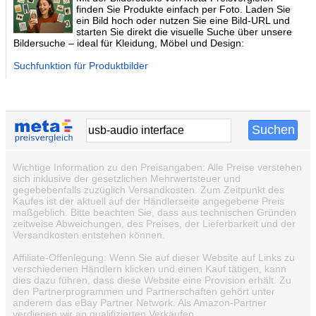
finden Sie Produkte einfach per Foto. Laden Sie
ein Bild hoch oder nutzen Sie eine Bild-URL und
starten Sie direkt die visuelle Suche über unsere
Bildersuche – ideal für Kleidung, Möbel und Design:
Suchfunktion für Produktbilder
Wichtige Information zu den Preisangaben: Alle Preise verstehen
sich inklusive der gesetzlichen Mehrwertsteuer und
gegebebenfalls zuzüglich Versandkosten. Zum Zeitpunkt des
Kaufes ist der aktuell auf der Händlerseite angegebene Preis
maßgeblich. Bitte beachten Sie, dass aus technischen Gründen
zeitweise Abweichungen, des Preises, der Lieferbarkeit und der
Versandkosten entstehen können.
Affiliate-Offenlegung: Wenn Sie auf dieser Website auf Links zu
verschiedenen Händlern klicken und einen Kauf tätigen, kann
dies dazu führen, dass diese Website eine Provision erhält. Zu
den Partnerprogrammen und Partnerschaften gehört unter
anderem das eBay Partner Network. Als Amazon-Partner
verdienen wir an qualifizierten Verkäufen.