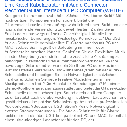
Link Kabel Kabeladapter mit Audio Connector
Recorder Guitar Interface für PC Computer (WHITE)
Kategorie: Instrumentenzubehör - ZJchao - ?Haltbarer Build? Mit
hochwertigen Komponenten konstruiert, bietet die
Gitarrenschnittstelle einen außergewöhnlich robusten Build, um eine
lang anhaltende Verwendung zu gewährleisten. Zählen Sie im
Studio oder unterwegs auf seine Zuverlässigkeit für alle Ihre
musikalischen Bemühungen. ?Vielseitige Konnektivität? Die USB -
Audio -Schnittstelle verbindet Ihre E -Gitarre nahtlos mit PC und
MAC, sodass Sie mit größter Bedeutung im Innen- oder
Außenbereich arbeiten können. Genießen Sie die Flexibilität, Musik
in jeder Umgebung zu erstellen, ohne zusätzliche Ausrüstung zu
benötigen. ?Transformatives Aufnahmetool? Verbinden Sie Ihre
bevorzugte Gitarre und verwandeln Sie Ihren PC oder Mac in ein
leistungsstarkes Verstärker- und Aufnahmesystem mit der Audio -
Schnittstelle und beseitigen Sie die Notwendigkeit zusätzlicher
Hardware. Schalten Sie neue kreative Möglichkeiten in Ihrer
Musikproduktion frei. ?Die Hochfutter-Soundausgabe? Mit einem
Stereo-Kopfhörerausgang ausgestattet und bietet die Gitarre-Audio-
Schnittstelle einen hochwertigen Sound direkt an Ihren Computer.
Es unterstützt auch die überwachung mit aktiven Lautsprechern und
gewährleistet eine präzise Schallwiedergabe und ein professionelles
Audioerlebnis. ?Bequemes USB -Strom? Keine Notwendigkeit für
externe Stromversorgungen - Die Audio -Schnittstelle für Gitarre
funktioniert direkt über USB, kompatibel mit PC und MAC. Es enthält
einen ultra-niedrigen Latenzfahrer für den PC, der ...