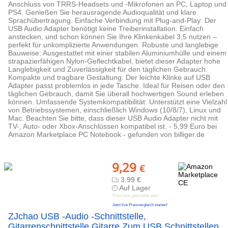
Anschluss von TRRS-Headsets und -Mikrofonen an PC, Laptop und
PS4. Genießen Sie herausragende Audioqualität und klare
Sprachübertragung. Einfache Verbindung mit Plug-and-Play: Der
USB Audio Adapter benötigt keine Treiberinstallation. Einfach
anstecken, und schon können Sie Ihre Klinkenkabel 3,5 nutzen –
perfekt für unkomplizierte Anwendungen. Robuste und langlebige
Bauweise: Ausgestattet mit einer stabilen Aluminiumhülle und einem
strapazierfähigen Nylon-Geflechtkabel, bietet dieser Adapter hohe
Langlebigkeit und Zuverlässigkeit für den täglichen Gebrauch.
Kompakte und tragbare Gestaltung: Der leichte Klinke auf USB
Adapter passt problemlos in jede Tasche. Ideal für Reisen oder den
täglichen Gebrauch, damit Sie überall hochwertigen Sound erleben
können. Umfassende Systemkompatibilität: Unterstützt eine Vielzahl
von Betriebssystemen, einschließlich Windows (10/8/7), Linux und
Mac. Beachten Sie bitte, dass dieser USB Audio Adapter nicht mit
TV-, Auto- oder Xbox-Anschlüssen kompatibel ist. - 5,99 Euro bei
Amazon Marketplace PC Notebook - gefunden von billiger.de
9,29
€
3.99 €
Auf Lager
Preis kann jetzt höher sein
Jetzt live Preisvergleich starten!
ZJchao USB -Audio -Schnittstelle,
Gitarrenschnittstelle Gitarre Zum USB Schnittstellen