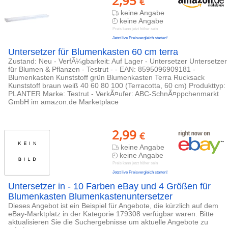
2,95
€
keine Angabe
keine Angabe
Preis kann jetzt höher sein
Jetzt live Preisvergleich starten!
Untersetzer für Blumenkasten 60 cm terra
Zustand: Neu - VerfÃ¼gbarkeit: Auf Lager - Untersetzer Untersetzer
für Blumen & Pflanzen - Testrut - - EAN: 8595096909181 -
Blumenkasten Kunststoff grün Blumenkasten Terra Rucksack
Kunststoff braun weiß 40 60 80 100 (Terracotta, 60 cm) Produkttyp:
PLANTER Marke: Testrut - VerkÃ¤ufer: ABC-SchnÃ¤ppchenmarkt
GmbH im amazon.de Marketplace
2,99
€
keine Angabe
keine Angabe
Preis kann jetzt höher sein
Jetzt live Preisvergleich starten!
Untersetzer in - 10 Farben eBay und 4 Größen für
Blumenkasten Blumenkastenuntersetzer
Dieses Angebot ist ein Beispiel für Angebote, die kürzlich auf dem
eBay-Marktplatz in der Kategorie 179308 verfügbar waren. Bitte
aktualisieren Sie die Suchergebnisse um aktuelle Angebote zu