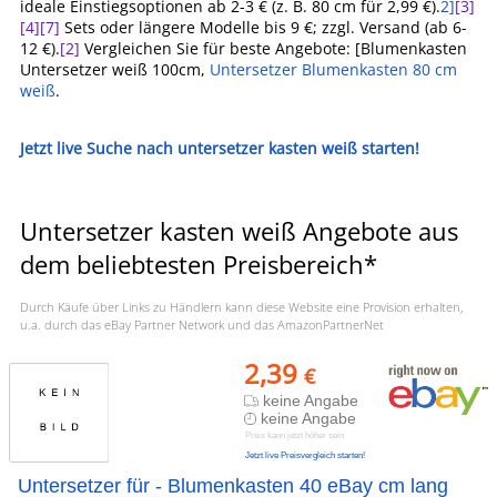
ideale Einstiegsoptionen ab 2-3 € (z. B. 80 cm für 2,99 €).
2]
[3]
[4]
[7]
Sets oder längere Modelle bis 9 €; zzgl. Versand (ab 6-
12 €).
[2]
Vergleichen Sie für beste Angebote: [Blumenkasten
Untersetzer weiß 100cm,
Untersetzer Blumenkasten 80 cm
weiß
.
Jetzt live Suche nach untersetzer kasten weiß starten!
Untersetzer kasten weiß Angebote aus
dem beliebtesten Preisbereich*
Durch Käufe über Links zu Händlern kann diese Website eine Provision erhalten,
u.a. durch das eBay Partner Network und das AmazonPartnerNet
2,39
€
keine Angabe
keine Angabe
Preis kann jetzt höher sein
Jetzt live Preisvergleich starten!
Untersetzer für - Blumenkasten 40 eBay cm lang