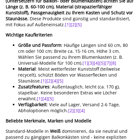
(Untersetzern für Balkon- oder Blumenkästen) achten Sie auf
Länge (z. B. 60-100 cm), Material (strapazierfähiger
Kunststoff), Passgenauigkeit zu Ihrem Kasten und Schutz vor
Staunässe.
Diese Produkte sind günstig und standardisiert,
mit Fokus auf Außeneinsatz.
[1]
[2]
[5]
Wichtige Kaufkriterien
Größe und Passform
: Häufige Längen sind 60 cm, 80
cm oder 100 cm; Breite ca. 15-16 cm, Höhe 3 cm.
Wählen Sie passend zu Ihrem Blumenkasten (z. B.
Universal-Modelle für 100 cm).
[1]
[3]
[4]
[5]
[7]
[8]
Material
: Meist wetterfester Kunststoff (teilweise
recycelt), schützt Böden vor Wasserflecken und
Staunässe.
[1]
[2]
[4]
[5]
Zusatzfeatures
: Außentauglich, leicht (ca. 170 g),
stapelbar. Keine besonderen Extras wie Löcher
erwähnt.
[1]
[4]
[5]
Verfügbarkeit
: Viele auf Lager, Versand 2-6 Tage,
Abholoptionen möglich.
[2]
[3]
[4]
Beliebte Merkmale, Marken und Modelle
Standard-Modelle in
Weiß
dominieren, da sie neutral und
passend zu gängigen Balkonkästen sind - keine expliziten