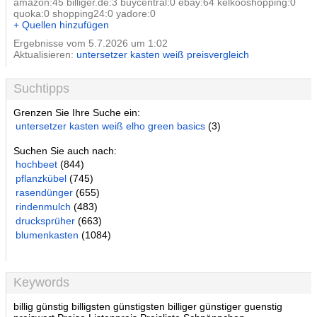
amazon:45 billiger.de:3 buycentral:0 ebay:64 kelkooshopping:0
quoka:0 shopping24:0 yadore:0
+ Quellen hinzufügen
Ergebnisse vom 5.7.2026 um 1:02
Aktualisieren:
untersetzer kasten weiß preisvergleich
Suchtipps
Grenzen Sie Ihre Suche ein:
untersetzer kasten weiß elho green basics
(3)
Suchen Sie auch nach:
hochbeet
(844)
pflanzkübel
(745)
rasendünger
(655)
rindenmulch
(483)
drucksprüher
(663)
blumenkasten
(1084)
Keywords
billig günstig billigsten günstigsten billiger günstiger guenstig