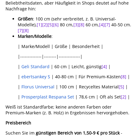
Beliebtheitsdaten, aber Häufigkeit in Shops deutet auf hohe
Nachfrage hin:
Größen
: 100 cm (sehr verbreitet, z. B. Universal-
Modelle),
[1]
[2]
[5]
[6]
80 cm,
[3]
[8]
60 cm,
[4]
[7]
40-50 cm.
[7]
[8]
Marken/Modelle
:
| Marke/Modell | Größe | Besonderheit |
|--------------|--------|--------------|
|
Geli Standard
| 60 cm | Leicht, günstig
[4]
|
|
ebertsankey S
| 40-80 cm | Für Premium-Kästen
[8]
|
|
Florus Universal
| 100 cm | Recyceltes Material
[5]
|
|
Prosperplast Respana Set
| 78,6 cm | Oft als Set
[2]
|
Weiß ist Standardfarbe; keine anderen Farben oder
Premium-Marken (z. B. Holz) in Ergebnissen hervorgehoben.
Preisbereich
Suchen Sie im
günstigen Bereich von 1,50-9 € pro Stück
-