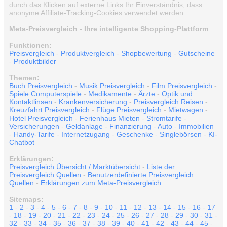
durch das Klicken auf externe Links Ihr Einverständnis, dass
anonyme Affiliate-Tracking-Cookies verwendet werden.
Meta-Preisvergleich - Ihre intelligente Shopping-Plattform
Funktionen:
Preisvergleich
-
Produktvergleich
-
Shopbewertung
-
Gutscheine
-
Produktbilder
Themen:
Buch Preisvergleich
-
Musik Preisvergleich
-
Film Preisvergleich
-
Spiele Computerspiele
-
Medikamente
-
Ärzte
-
Optik und
Kontaktlinsen
-
Krankenversicherung
-
Preisvergleich Reisen
-
Kreuzfahrt Preisvergleich
-
Flüge Preisvergleich
-
Mietwagen
-
Hotel Preisvergleich
-
Ferienhaus Mieten
-
Stromtarife
-
Versicherungen
-
Geldanlage
-
Finanzierung
-
Auto
-
Immobilien
-
Handy-Tarife
-
Internetzugang
-
Geschenke
-
Singlebörsen
-
KI-
Chatbot
Erklärungen:
Preisvergleich Übersicht / Marktübersicht
-
Liste der
Preisvergleich Quellen
-
Benutzerdefinierte Preisvergleich
Quellen
-
Erklärungen zum Meta-Preisvergleich
Sitemaps:
1
-
2
-
3
-
4
-
5
-
6
-
7
-
8
-
9
-
10
-
11
-
12
-
13
-
14
-
15
-
16
-
17
-
18
-
19
-
20
-
21
-
22
-
23
-
24
-
25
-
26
-
27
-
28
-
29
-
30
-
31
-
32
-
33
-
34
-
35
-
36
-
37
-
38
-
39
-
40
-
41
-
42
-
43
-
44
-
45
-