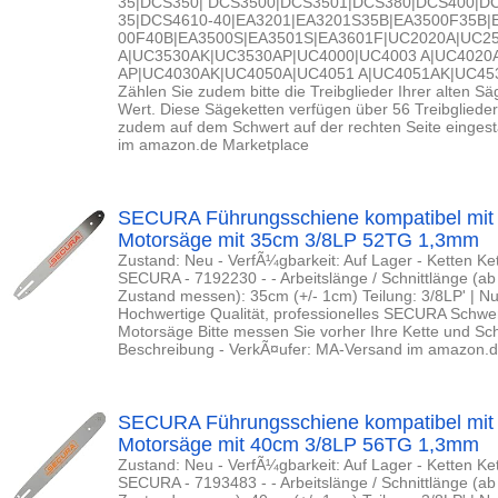
35|DCS350| DCS3500|DCS3501|DCS380|DCS400|D
35|DCS4610-40|EA3201|EA3201S35B|EA3500F35B|
00F40B|EA3500S|EA3501S|EA3601F|UC2020A|UC2
A|UC3530AK|UC3530AP|UC4000|UC4003 A|UC4020
AP|UC4030AK|UC4050A|UC4051 A|UC4051AK|UC45
Zählen Sie zudem bitte die Treibglieder Ihrer alten S
Wert. Diese Sägeketten verfügen über 56 Treibglieder
zudem auf dem Schwert auf der rechten Seite eingest
im amazon.de Marketplace
SECURA Führungsschiene kompatibel mit
Motorsäge mit 35cm 3/8LP 52TG 1,3mm
Zustand: Neu - VerfÃ¼gbarkeit: Auf Lager - Ketten K
SECURA - 7192230 - - Arbeitslänge / Schnittlänge (a
Zustand messen): 35cm (+/- 1cm) Teilung: 3/8LP' | Nut
Hochwertige Qualität, professionelles SECURA Schwert
Motorsäge Bitte messen Sie vorher Ihre Kette und Sch
Beschreibung - VerkÃ¤ufer: MA-Versand im amazon.d
SECURA Führungsschiene kompatibel mit
Motorsäge mit 40cm 3/8LP 56TG 1,3mm
Zustand: Neu - VerfÃ¼gbarkeit: Auf Lager - Ketten K
SECURA - 7193483 - - Arbeitslänge / Schnittlänge (a