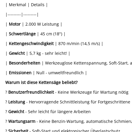
| Merkmal | Details |
|---------|---------|
|
Motor
| 2.000 W Leistung |
|
Schwertlänge
| 45 cm (18") |
|
Kettengeschwindigkeit
| 870 m/min (14,5 m/s) |
|
Gewicht
| 5,7 kg - sehr leicht! |
|
Besonderheiten
| Werkzeuglose Kettenspannung, Soft-Start, 
|
Emissionen
| Null - umweltfreundlich |
Warum ist diese Kettensäge beliebt?
?
Benutzerfreundlichkeit
- Keine Werkzeuge für Wartung nötig
?
Leistung
- Hervorragende Schnittleistung für Fortgeschrittene
?
Gewicht
- Sehr leicht für längere Arbeiten
?
Wartungsarm
- Keine Benzin-Wartung, automatische Schmier
?
Sicherheit
- Soft-Start und elektronischer Überlastschutz