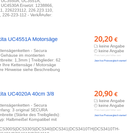
 UC3550A, UC3551A,
UC4530A Ersetzt: 1238866,
1, 226223112, 226.223.110,
, 226-223-112 - VerkÃ¤ufer:
20,20
€
kita UC4551A Motorsäge
keine Angabe
ettensägenketten - Secura
keine Angabe
b Gehäuse im montierten
Preis kann jetzt höher sein
breite: 1,3mm | Treibglieder: 62
Jetzt live Preisvergleich starten!
r Ihre Kettensäge / Motorsäge
ere Hinweise siehe Beschreibung
20,90
€
kita UC4020A 40cm 3/8
keine Angabe
ettensägenketten - Secura
keine Angabe
fang: 3 original SECURA
Preis kann jetzt höher sein
nbreite (Stärke des Treibglieds):
Jetzt live Preisvergleich starten!
Typ: Halbmeißel Kompatibel mit
CS300S|DCS330S|DCS340|DCS341|DCS3410TH|DCS3410TH-