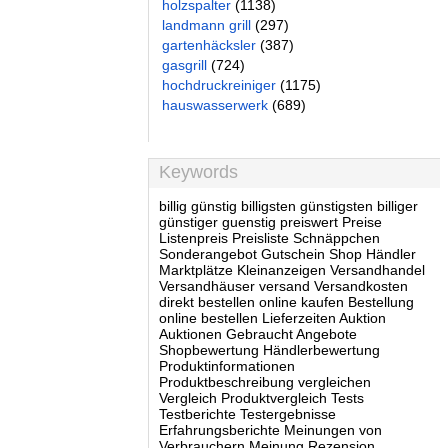
holzspalter
(1138)
landmann grill
(297)
gartenhäcksler
(387)
gasgrill
(724)
hochdruckreiniger
(1175)
hauswasserwerk
(689)
Keywords
billig günstig billigsten günstigsten billiger
günstiger guenstig preiswert Preise
Listenpreis Preisliste Schnäppchen
Sonderangebot Gutschein Shop Händler
Marktplätze Kleinanzeigen Versandhandel
Versandhäuser versand Versandkosten
direkt bestellen online kaufen Bestellung
online bestellen Lieferzeiten Auktion
Auktionen Gebraucht Angebote
Shopbewertung Händlerbewertung
Produktinformationen
Produktbeschreibung vergleichen
Vergleich Produktvergleich Tests
Testberichte Testergebnisse
Erfahrungsberichte Meinungen von
Verbrauchern Meinung Rezension