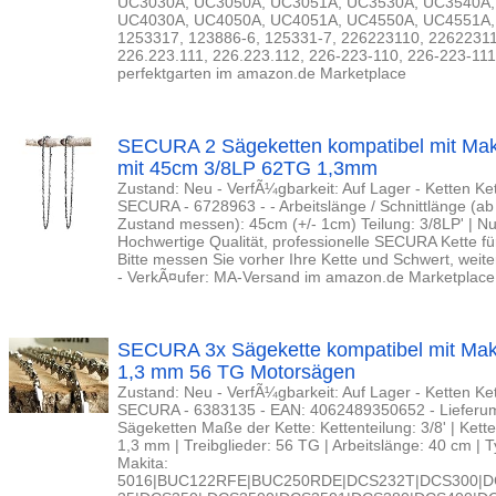
UC3030A, UC3050A, UC3051A, UC3530A, UC3540A,
UC4030A, UC4050A, UC4051A, UC4550A, UC4551A, 
1253317, 123886-6, 125331-7, 226223110, 22622311
226.223.111, 226.223.112, 226-223-110, 226-223-111
perfektgarten im amazon.de Marketplace
SECURA 2 Sägeketten kompatibel mit Ma
mit 45cm 3/8LP 62TG 1,3mm
Zustand: Neu - VerfÃ¼gbarkeit: Auf Lager - Ketten K
SECURA - 6728963 - - Arbeitslänge / Schnittlänge (a
Zustand messen): 45cm (+/- 1cm) Teilung: 3/8LP' | Nut
Hochwertige Qualität, professionelle SECURA Kette fü
Bitte messen Sie vorher Ihre Kette und Schwert, weit
- VerkÃ¤ufer: MA-Versand im amazon.de Marketplace
SECURA 3x Sägekette kompatibel mit Ma
1,3 mm 56 TG Motorsägen
Zustand: Neu - VerfÃ¼gbarkeit: Auf Lager - Ketten K
SECURA - 6383135 - EAN: 4062489350652 - Lieferum
Sägeketten Maße der Kette: Kettenteilung: 3/8' | Kette
1,3 mm | Treibglieder: 56 TG | Arbeitslänge: 40 cm | 
Makita:
5016|BUC122RFE|BUC250RDE|DCS232T|DCS300|D