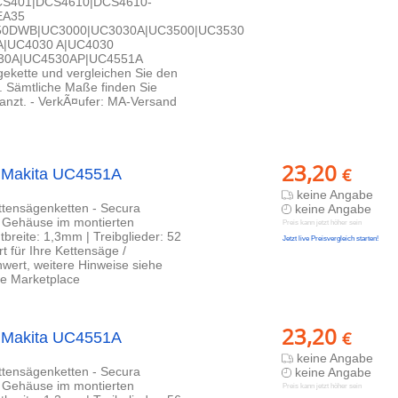
CS401|DCS4610|DCS4610-
EA35
50DWB|UC3000|UC3030A|UC3500|UC3530
A|UC4030 A|UC4030
30A|UC4530AP|UC4551A
ägekette und vergleichen Sie den
. Sämtliche Maße finden Sie
anzt. - VerkÃ¤ufer: MA-Versand
23,20
€
 Makita UC4551A
keine Angabe
ettensägenketten - Secura
keine Angabe
b Gehäuse im montierten
Preis kann jetzt höher sein
breite: 1,3mm | Treibglieder: 52
Jetzt live Preisvergleich starten!
 für Ihre Kettensäge /
wert, weitere Hinweise siehe
e Marketplace
23,20
€
 Makita UC4551A
keine Angabe
ettensägenketten - Secura
keine Angabe
b Gehäuse im montierten
Preis kann jetzt höher sein