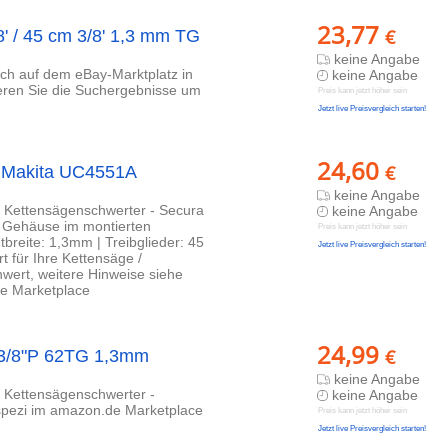
23,77
€
' / 45 cm 3/8' 1,3 mm TG
keine Angabe
lich auf dem eBay-Marktplatz in
keine Angabe
ieren Sie die Suchergebnisse um
Preis kann jetzt höher sein
Jetzt live Preisvergleich starten!
24,60
€
 Makita UC4551A
keine Angabe
r Kettensägenschwerter - Secura
keine Angabe
b Gehäuse im montierten
Preis kann jetzt höher sein
breite: 1,3mm | Treibglieder: 45
Jetzt live Preisvergleich starten!
 für Ihre Kettensäge /
wert, weitere Hinweise siehe
e Marketplace
24,99
€
 3/8"P 62TG 1,3mm
keine Angabe
r Kettensägenschwerter -
keine Angabe
spezi im amazon.de Marketplace
Preis kann jetzt höher sein
Jetzt live Preisvergleich starten!