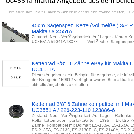
Uc4551a makita Angebote aus dem belieb
Durch Käufe über Links zu Händlern kann diese Website eine Provision erhalten, u.
45cm Sägenspezi Kette (Vollmeißel) 3/8"
Makita UC4551A
Zustand: Neu - VerfÃ¼gbarkeit: Auf Lager - Ketten Ke
UC4551A 59041AR3074 - - - VerkÃ¤ufer: Saegenspez
Kettenrad 3/8' - 6 Zähne eBay für Makit
UC4551A
Dieses Angebot ist ein Beispiel für Angebote, die kürz
der Kategorie 159912 verfügbar waren. Bitte aktualis
aktuelle Angebote zu erhalten.
Kettenrad 3/8" 6 Zähne kompatibel mit M
UC3551 A / 226-223-110 123886-6
Zustand: Neu - VerfÃ¼gbarkeit: Auf Lager - Rollenke
Rollenkettenräder - perfektGarten - 1395 - - Elektro-K
Zähne) Kompatibel mit Dolmar: ES-153A, ES-163A, 
ES-2135A, ES-2136, ES-2136TLC, ES-2140A, ES-2145