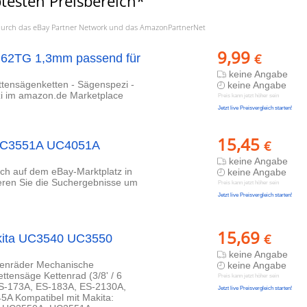
testen Preisbereich*
a. durch das eBay Partner Network und das AmazonPartnerNet
9,99
€
P 62TG 1,3mm passend für
keine Angabe
ttensägenketten - Sägenspezi -
keine Angabe
i im amazon.de Marketplace
Preis kann jetzt höher sein
Jetzt live Preisvergleich starten!
15,45
€
a UC3551A UC4051A
keine Angabe
lich auf dem eBay-Marktplatz in
keine Angabe
ieren Sie die Suchergebnisse um
Preis kann jetzt höher sein
Jetzt live Preisvergleich starten!
15,69
€
akita UC3540 UC3550
keine Angabe
ttenräder Mechanische
keine Angabe
ettensäge Kettenrad (3/8' / 6
Preis kann jetzt höher sein
ES-173A, ES-183A, ES-2130A,
Jetzt live Preisvergleich starten!
A Kompatibel mit Makita: