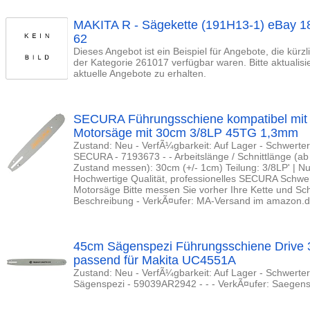
MAKITA R - Sägekette (191H13-1) eBay 18
62
Dieses Angebot ist ein Beispiel für Angebote, die kürz
der Kategorie 261017 verfügbar waren. Bitte aktualis
aktuelle Angebote zu erhalten.
SECURA Führungsschiene kompatibel mit
Motorsäge mit 30cm 3/8LP 45TG 1,3mm
Zustand: Neu - VerfÃ¼gbarkeit: Auf Lager - Schwerte
SECURA - 7193673 - - Arbeitslänge / Schnittlänge (a
Zustand messen): 30cm (+/- 1cm) Teilung: 3/8LP' | Nut
Hochwertige Qualität, professionelles SECURA Schwert
Motorsäge Bitte messen Sie vorher Ihre Kette und Sch
Beschreibung - VerkÃ¤ufer: MA-Versand im amazon.d
45cm Sägenspezi Führungsschiene Drive
passend für Makita UC4551A
Zustand: Neu - VerfÃ¼gbarkeit: Auf Lager - Schwerte
Sägenspezi - 59039AR2942 - - - VerkÃ¤ufer: Saegen