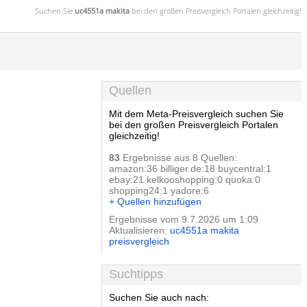
Suchen Sie
uc4551a makita
bei den großen
Preisvergleich
Portalen gleichzeitig!
Quellen
Mit dem Meta-Preisvergleich suchen Sie
bei den großen Preisvergleich Portalen
gleichzeitig!
83
Ergebnisse aus 8 Quellen:
amazon:36 billiger.de:18 buycentral:1
ebay:21 kelkooshopping:0 quoka:0
shopping24:1 yadore:6
+ Quellen hinzufügen
Ergebnisse vom 9.7.2026 um 1:09
Aktualisieren:
uc4551a makita
preisvergleich
Suchtipps
Suchen Sie auch nach: