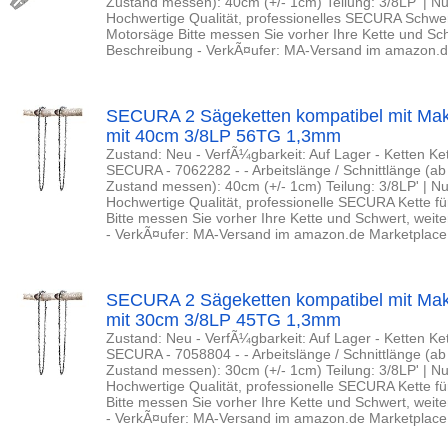
Zustand messen): 40cm (+/- 1cm) Teilung: 3/8LP' | Nut
Hochwertige Qualität, professionelles SECURA Schwert
Motorsäge Bitte messen Sie vorher Ihre Kette und Sch
Beschreibung - VerkÃ¤ufer: MA-Versand im amazon.d
SECURA 2 Sägeketten kompatibel mit Ma
mit 40cm 3/8LP 56TG 1,3mm
Zustand: Neu - VerfÃ¼gbarkeit: Auf Lager - Ketten K
SECURA - 7062282 - - Arbeitslänge / Schnittlänge (a
Zustand messen): 40cm (+/- 1cm) Teilung: 3/8LP' | Nut
Hochwertige Qualität, professionelle SECURA Kette fü
Bitte messen Sie vorher Ihre Kette und Schwert, weit
- VerkÃ¤ufer: MA-Versand im amazon.de Marketplace
SECURA 2 Sägeketten kompatibel mit Ma
mit 30cm 3/8LP 45TG 1,3mm
Zustand: Neu - VerfÃ¼gbarkeit: Auf Lager - Ketten K
SECURA - 7058804 - - Arbeitslänge / Schnittlänge (a
Zustand messen): 30cm (+/- 1cm) Teilung: 3/8LP' | Nut
Hochwertige Qualität, professionelle SECURA Kette fü
Bitte messen Sie vorher Ihre Kette und Schwert, weit
- VerkÃ¤ufer: MA-Versand im amazon.de Marketplace