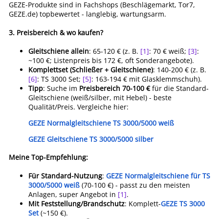
GEZE-Produkte sind in Fachshops (Beschlägemarkt, Tor7,
GEZE.de) topbewertet - langlebig, wartungsarm.
3.
Preisbereich & wo kaufen?
Gleitschiene allein
: 65-120 € (z. B.
[1]
: 70 € weiß;
[3]
:
~100 €; Listenpreis bis 172 €, oft Sonderangebote).
Komplettset (Schließer + Gleitschiene)
: 140-200 € (z. B.
[6]
: TS 3000 Set;
[5]
: 163-194 € mit Glasklemmschuh).
Tipp
: Suche im
Preisbereich 70-100 €
für die Standard-
Gleitschiene (weiß/silber, mit Hebel) - beste
Qualität/Preis. Vergleiche hier:
GEZE Normalgleitschiene TS 3000/5000 weiß
GEZE Gleitschiene TS 3000/5000 silber
Meine Top-Empfehlung:
Für Standard-Nutzung
:
GEZE Normalgleitschiene für TS
3000/5000 weiß
(70-100 €) - passt zu den meisten
Anlagen, super Angebot in
[1]
.
Mit Feststellung/Brandschutz
: Komplett-
GEZE TS 3000
Set
(~150 €).