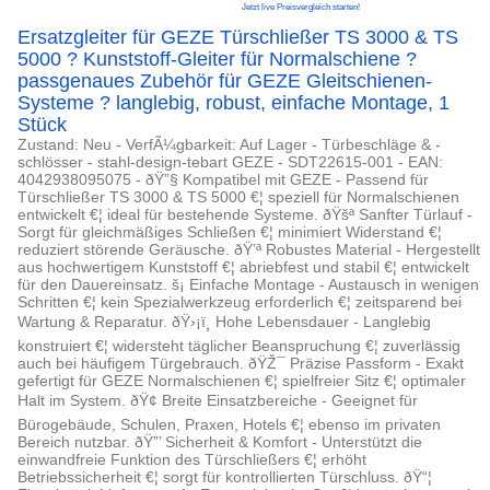
Jetzt live Preisvergleich starten!
Ersatzgleiter für GEZE Türschließer TS 3000 & TS
5000 ? Kunststoff-Gleiter für Normalschiene ?
passgenaues Zubehör für GEZE Gleitschienen-
Systeme ? langlebig, robust, einfache Montage, 1
Stück
Zustand: Neu - VerfÃ¼gbarkeit: Auf Lager - Türbeschläge & -
schlösser - stahl-design-tebart GEZE - SDT22615-001 - EAN:
4042938095075 - ðŸ”§ Kompatibel mit GEZE - Passend für
Türschließer TS 3000 & TS 5000 €¦ speziell für Normalschienen
entwickelt €¦ ideal für bestehende Systeme. ðŸšª Sanfter Türlauf -
Sorgt für gleichmäßiges Schließen €¦ minimiert Widerstand €¦
reduziert störende Geräusche. ðŸ’ª Robustes Material - Hergestellt
aus hochwertigem Kunststoff €¦ abriebfest und stabil €¦ entwickelt
für den Dauereinsatz. š¡ Einfache Montage - Austausch in wenigen
Schritten €¦ kein Spezialwerkzeug erforderlich €¦ zeitsparend bei
Wartung & Reparatur. ðŸ›¡ï¸ Hohe Lebensdauer - Langlebig
konstruiert €¦ widersteht täglicher Beanspruchung €¦ zuverlässig
auch bei häufigem Türgebrauch. ðŸŽ¯ Präzise Passform - Exakt
gefertigt für GEZE Normalschienen €¦ spielfreier Sitz €¦ optimaler
Halt im System. ðŸ¢ Breite Einsatzbereiche - Geeignet für
Bürogebäude, Schulen, Praxen, Hotels €¦ ebenso im privaten
Bereich nutzbar. ðŸ”’ Sicherheit & Komfort - Unterstützt die
einwandfreie Funktion des Türschließers €¦ erhöht
Betriebssicherheit €¦ sorgt für kontrollierten Türschluss. ðŸ“¦