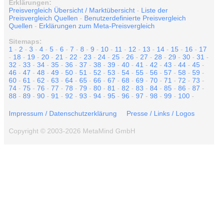
Erklärungen:
Preisvergleich Übersicht / Marktübersicht
-
Liste der
Preisvergleich Quellen
-
Benutzerdefinierte Preisvergleich
Quellen
-
Erklärungen zum Meta-Preisvergleich
Sitemaps:
1
-
2
-
3
-
4
-
5
-
6
-
7
-
8
-
9
-
10
-
11
-
12
-
13
-
14
-
15
-
16
-
17
-
18
-
19
-
20
-
21
-
22
-
23
-
24
-
25
-
26
-
27
-
28
-
29
-
30
-
31
-
32
-
33
-
34
-
35
-
36
-
37
-
38
-
39
-
40
-
41
-
42
-
43
-
44
-
45
-
46
-
47
-
48
-
49
-
50
-
51
-
52
-
53
-
54
-
55
-
56
-
57
-
58
-
59
-
60
-
61
-
62
-
63
-
64
-
65
-
66
-
67
-
68
-
69
-
70
-
71
-
72
-
73
-
74
-
75
-
76
-
77
-
78
-
79
-
80
-
81
-
82
-
83
-
84
-
85
-
86
-
87
-
88
-
89
-
90
-
91
-
92
-
93
-
94
-
95
-
96
-
97
-
98
-
99
-
100
-
Impressum / Datenschutzerklärung
Presse / Links / Logos
Copyright © 2003-2026 MetaMind GmbH