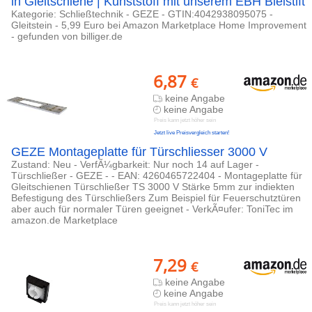
in Gleitschiene | Kunststoff mit unserem EBH Bleistift
Kategorie: Schließtechnik - GEZE - GTIN:4042938095075 -
Gleitstein - 5,99 Euro bei Amazon Marketplace Home Improvement
- gefunden von billiger.de
6,87
€
keine Angabe
keine Angabe
Preis kann jetzt höher sein
Jetzt live Preisvergleich starten!
GEZE Montageplatte für Türschliesser 3000 V
Zustand: Neu - VerfÃ¼gbarkeit: Nur noch 14 auf Lager -
Türschließer - GEZE - - EAN: 4260465722404 - Montageplatte für
Gleitschienen Türschließer TS 3000 V Stärke 5mm zur indiekten
Befestigung des Türschließers Zum Beispiel für Feuerschutztüren
aber auch für normaler Türen geeignet - VerkÃ¤ufer: ToniTec im
amazon.de Marketplace
7,29
€
keine Angabe
keine Angabe
Preis kann jetzt höher sein