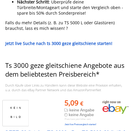
Nächster Schritt
: Überprüfe deine
Türbreite/Montageart und starte den Vergleich oben -
spare bis 50% durch Sonderpreise!
Falls du mehr Details (z. B. zu TS 5000 L oder Glastüren)
brauchst, lass es mich wissen! ?
Jetzt live Suche nach ts 3000 geze gleitschiene starten!
Ts 3000 geze gleitschiene Angebote aus
dem beliebtesten Preisbereich*
Durch Käufe über Links zu Händlern kann diese Website eine Provision erhalten,
u.a. durch das eBay Partner Network und das AmazonPartnerNet
5,09
€
keine Angabe
keine Angabe
Preis kann jetzt höher sein
Jetzt live Preisvergleich starten!