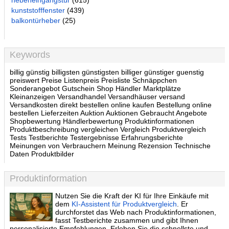
nebeneingangstür
(615)
kunststofffenster
(439)
balkontürheber
(25)
Keywords
billig günstig billigsten günstigsten billiger günstiger guenstig
preiswert Preise Listenpreis Preisliste Schnäppchen
Sonderangebot Gutschein Shop Händler Marktplätze
Kleinanzeigen Versandhandel Versandhäuser versand
Versandkosten direkt bestellen online kaufen Bestellung online
bestellen Lieferzeiten Auktion Auktionen Gebraucht Angebote
Shopbewertung Händlerbewertung Produktinformationen
Produktbeschreibung vergleichen Vergleich Produktvergleich
Tests Testberichte Testergebnisse Erfahrungsberichte
Meinungen von Verbrauchern Meinung Rezension Technische
Daten Produktbilder
Produktinformation
Nutzen Sie die Kraft der KI für Ihre Einkäufe mit
dem
KI-Assistent für Produktvergleich
. Er
durchforstet das Web nach Produktinformationen,
fasst Testberichte zusammen und gibt Ihnen
personalisierte Empfehlungen. Erleben Sie die schnellste und