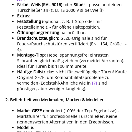
Farbe
:
Weiß (RAL 9016)
oder
Silber
- passe an deinen
Türschließer an (z. B. TS 3000 V silber/weiß).
Extras
:
Feststellung
(optional, z. B. T-Stop oder mit
Feststelleinheit) - für offene Halteposition.
Öffnungsbegrenzung
nachrüstbar.
Brandschutztauglich
: GEZE-Originale sind für
Feuer-/Rauchschutztüren zertifiziert (EN 1154, Größe 1-
4).
Montage-Tipp
: Hebel spannungsfrei einrasten,
Schrauben gleichmäßig ziehen (vermeidet Verkanten).
Ideal für Türen bis 1100 mm Breite.
Häufige Fallstricke
: Nicht für zweiflügelige Türen! Kaufe
Original-GEZE, um Kompatibilitätsprobleme zu
vermeiden (Edelstahl-Ähnliche wie in
[7]
sind
günstiger, aber weniger langlebig).
2.
Beliebtheit von Merkmalen, Marken & Modellen
Marke
:
GEZE
dominiert (100% der Top-Ergebnisse) -
Marktführer für professionelle Türschließer. Keine
nennenswerten Alternativen in den Ergebnissen.
Modelle
: