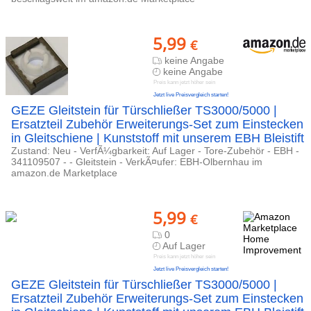
5,99
€
keine Angabe
keine Angabe
Preis kann jetzt höher sein
Jetzt live Preisvergleich starten!
GEZE Gleitstein für Türschließer TS3000/5000 |
Ersatzteil Zubehör Erweiterungs-Set zum Einstecken
in Gleitschiene | Kunststoff mit unserem EBH Bleistift
Zustand: Neu - VerfÃ¼gbarkeit: Auf Lager - Tore-Zubehör - EBH -
341109507 - - Gleitstein - VerkÃ¤ufer: EBH-Olbernhau im
amazon.de Marketplace
5,99
€
0
Auf Lager
Preis kann jetzt höher sein
Jetzt live Preisvergleich starten!
GEZE Gleitstein für Türschließer TS3000/5000 |
Ersatzteil Zubehör Erweiterungs-Set zum Einstecken