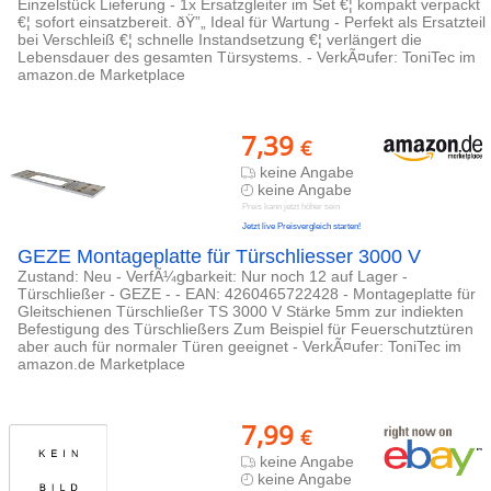
Einzelstück Lieferung - 1x Ersatzgleiter im Set €¦ kompakt verpackt
€¦ sofort einsatzbereit. ðŸ”„ Ideal für Wartung - Perfekt als Ersatzteil
bei Verschleiß €¦ schnelle Instandsetzung €¦ verlängert die
Lebensdauer des gesamten Türsystems. - VerkÃ¤ufer: ToniTec im
amazon.de Marketplace
7,39
€
keine Angabe
keine Angabe
Preis kann jetzt höher sein
Jetzt live Preisvergleich starten!
GEZE Montageplatte für Türschliesser 3000 V
Zustand: Neu - VerfÃ¼gbarkeit: Nur noch 12 auf Lager -
Türschließer - GEZE - - EAN: 4260465722428 - Montageplatte für
Gleitschienen Türschließer TS 3000 V Stärke 5mm zur indiekten
Befestigung des Türschließers Zum Beispiel für Feuerschutztüren
aber auch für normaler Türen geeignet - VerkÃ¤ufer: ToniTec im
amazon.de Marketplace
7,99
€
keine Angabe
keine Angabe