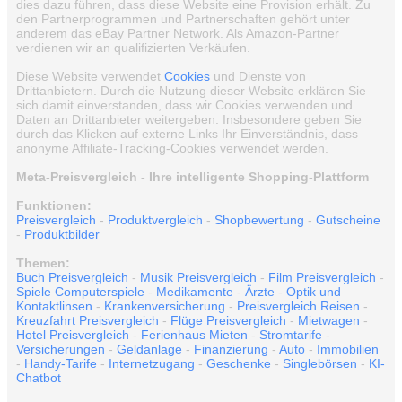
dies dazu führen, dass diese Website eine Provision erhält. Zu
den Partnerprogrammen und Partnerschaften gehört unter
anderem das eBay Partner Network. Als Amazon-Partner
verdienen wir an qualifizierten Verkäufen.
Diese Website verwendet
Cookies
und Dienste von
Drittanbietern. Durch die Nutzung dieser Website erklären Sie
sich damit einverstanden, dass wir Cookies verwenden und
Daten an Drittanbieter weitergeben. Insbesondere geben Sie
durch das Klicken auf externe Links Ihr Einverständnis, dass
anonyme Affiliate-Tracking-Cookies verwendet werden.
Meta-Preisvergleich - Ihre intelligente Shopping-Plattform
Funktionen:
Preisvergleich
-
Produktvergleich
-
Shopbewertung
-
Gutscheine
-
Produktbilder
Themen:
Buch Preisvergleich
-
Musik Preisvergleich
-
Film Preisvergleich
-
Spiele Computerspiele
-
Medikamente
-
Ärzte
-
Optik und
Kontaktlinsen
-
Krankenversicherung
-
Preisvergleich Reisen
-
Kreuzfahrt Preisvergleich
-
Flüge Preisvergleich
-
Mietwagen
-
Hotel Preisvergleich
-
Ferienhaus Mieten
-
Stromtarife
-
Versicherungen
-
Geldanlage
-
Finanzierung
-
Auto
-
Immobilien
-
Handy-Tarife
-
Internetzugang
-
Geschenke
-
Singlebörsen
-
KI-
Chatbot