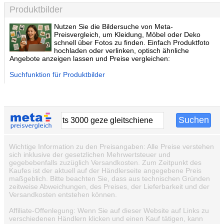
Produktbilder
Nutzen Sie die Bildersuche von Meta-
Preisvergleich, um Kleidung, Möbel oder Deko
schnell über Fotos zu finden. Einfach Produktfoto
hochladen oder verlinken, optisch ähnliche
Angebote anzeigen lassen und Preise vergleichen:
Suchfunktion für Produktbilder
Wichtige Information zu den Preisangaben: Alle Preise verstehen
sich inklusive der gesetzlichen Mehrwertsteuer und
gegebebenfalls zuzüglich Versandkosten. Zum Zeitpunkt des
Kaufes ist der aktuell auf der Händlerseite angegebene Preis
maßgeblich. Bitte beachten Sie, dass aus technischen Gründen
zeitweise Abweichungen, des Preises, der Lieferbarkeit und der
Versandkosten entstehen können.
Affiliate-Offenlegung: Wenn Sie auf dieser Website auf Links zu
verschiedenen Händlern klicken und einen Kauf tätigen, kann