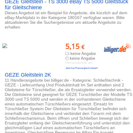
GEZE Gleitstein - TS 3000 eBay TS 5000 Gleitstück
für Gleitschiene
Dieses Angebot ist ein Beispiel für Angebote, die kürzlich auf dem
eBay-Marktplatz in der Kategorie 180167 verfügbar waren. Bitte
aktualisieren Sie die Suchergebnisse um aktuelle Angebote zu
erhalten.
5,15
€
keine Angabe
keine Angabe
Preis kann jetzt höher sein
Jetzt live Preisvergleich starten!
GEZE Gleitstein 2K
11 Händlerangebote bei billiger.de - Kategorie: Schließtechnik -
GEZE - Lieferumfang Und Produktinhalt Im Set enthalten sind 2
Gleitsteine für Türschließer, die als Ersatzgleiter verwendet werden.
Die Gleitsteine sind geeignet für GEZE Türschließer der Modelle TS
3000 und TS 5000 und werden in der vorhandenen Gleitschiene
eines automatischen Türschließers eingesetzt. Einsatz Im
Türschließer System Der Gleitstein für Türschließer befindet sich
innerhalb der Gleitschiene und verbindet den Türarm mit dem
Schließmechanismus. Beim öffnen und Schließen bewegt sich der
Ersatzgleiter entlang der Gleitschienenführung und unterstützt den
gleichmäßigen Lauf eines automatischen Türschließers an
Innentüren. Gleichmäßige Bewegung Im Alltag Ein korrekt