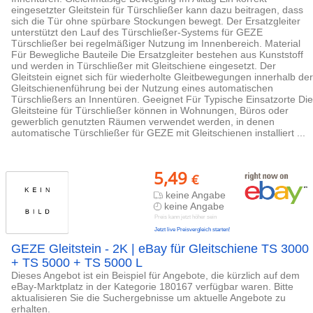
eingesetzter Gleitstein für Türschließer kann dazu beitragen, dass
sich die Tür ohne spürbare Stockungen bewegt. Der Ersatzgleiter
unterstützt den Lauf des Türschließer-Systems für GEZE
Türschließer bei regelmäßiger Nutzung im Innenbereich. Material
Für Bewegliche Bauteile Die Ersatzgleiter bestehen aus Kunststoff
und werden in Türschließer mit Gleitschiene eingesetzt. Der
Gleitstein eignet sich für wiederholte Gleitbewegungen innerhalb der
Gleitschienenführung bei der Nutzung eines automatischen
Türschließers an Innentüren. Geeignet Für Typische Einsatzorte Die
Gleitsteine für Türschließer können in Wohnungen, Büros oder
gewerblich genutzten Räumen verwendet werden, in denen
automatische Türschließer für GEZE mit Gleitschienen installiert ...
5,49
€
keine Angabe
keine Angabe
Preis kann jetzt höher sein
Jetzt live Preisvergleich starten!
GEZE Gleitstein - 2K | eBay für Gleitschiene TS 3000
+ TS 5000 + TS 5000 L
Dieses Angebot ist ein Beispiel für Angebote, die kürzlich auf dem
eBay-Marktplatz in der Kategorie 180167 verfügbar waren. Bitte
aktualisieren Sie die Suchergebnisse um aktuelle Angebote zu
erhalten.