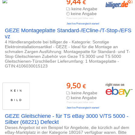
9,44
€
keine Angabe
keine Angabe
Preis kann jetzt höher sein
Jetzt live Preisvergleich starten!
GEZE Montageplatte Standard-/ECline-/T-Stop-/EFS
vz
4 Händlerangebote bei billiger.de - Kategorie: Sonstige
Elektroinstallationsartikel - GEZE - Ideal für die Montage an
schmalen Zargen Ausführung: Montagepatte für Standard- und T-
Stop Gleitschienen Zubehör von Geze TS 3000 und TS 5000
Gleitschienen-Türschließer Lieferumfang: 1 Montageplatte -
GTIN:4106030015123
9,50
€
keine Angabe
keine Angabe
Preis kann jetzt höher sein
Jetzt live Preisvergleich starten!
GEZE Gleitschiene - für TS eBay 3000 V/TS 5000 -
Silber (68221) Defeckt
Dieses Angebot ist ein Beispiel für Angebote, die kürzlich auf dem
eBay-Marktplatz in der Kategorie 180167 verfügbar waren. Bitte