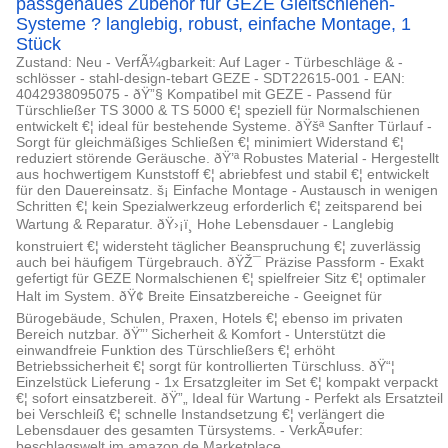
passgenaues Zubehör für GEZE Gleitschienen-
Systeme ? langlebig, robust, einfache Montage, 1
Stück
Zustand: Neu - VerfÃ¼gbarkeit: Auf Lager - Türbeschläge & -
schlösser - stahl-design-tebart GEZE - SDT22615-001 - EAN:
4042938095075 - ðŸ”§ Kompatibel mit GEZE - Passend für
Türschließer TS 3000 & TS 5000 €¦ speziell für Normalschienen
entwickelt €¦ ideal für bestehende Systeme. ðŸšª Sanfter Türlauf -
Sorgt für gleichmäßiges Schließen €¦ minimiert Widerstand €¦
reduziert störende Geräusche. ðŸ’ª Robustes Material - Hergestellt
aus hochwertigem Kunststoff €¦ abriebfest und stabil €¦ entwickelt
für den Dauereinsatz. š¡ Einfache Montage - Austausch in wenigen
Schritten €¦ kein Spezialwerkzeug erforderlich €¦ zeitsparend bei
Wartung & Reparatur. ðŸ›¡ï¸ Hohe Lebensdauer - Langlebig
konstruiert €¦ widersteht täglicher Beanspruchung €¦ zuverlässig
auch bei häufigem Türgebrauch. ðŸŽ¯ Präzise Passform - Exakt
gefertigt für GEZE Normalschienen €¦ spielfreier Sitz €¦ optimaler
Halt im System. ðŸ¢ Breite Einsatzbereiche - Geeignet für
Bürogebäude, Schulen, Praxen, Hotels €¦ ebenso im privaten
Bereich nutzbar. ðŸ”’ Sicherheit & Komfort - Unterstützt die
einwandfreie Funktion des Türschließers €¦ erhöht
Betriebssicherheit €¦ sorgt für kontrollierten Türschluss. ðŸ“¦
Einzelstück Lieferung - 1x Ersatzgleiter im Set €¦ kompakt verpackt
€¦ sofort einsatzbereit. ðŸ”„ Ideal für Wartung - Perfekt als Ersatzteil
bei Verschleiß €¦ schnelle Instandsetzung €¦ verlängert die
Lebensdauer des gesamten Türsystems. - VerkÃ¤ufer:
beschlagswelt im amazon.de Marketplace