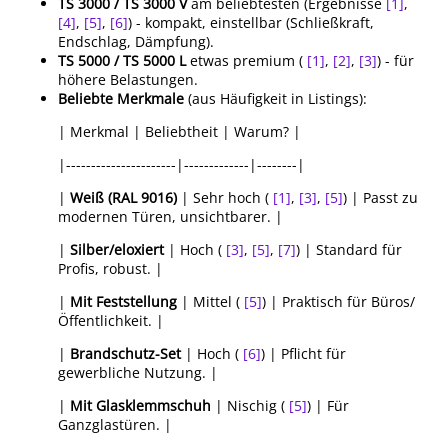
TS 3000 / TS 3000 V
am beliebtesten (Ergebnisse
[1]
,
[4]
,
[5]
,
[6]
) - kompakt, einstellbar (Schließkraft,
Endschlag, Dämpfung).
TS 5000 / TS 5000 L
etwas premium (
[1]
,
[2]
,
[3]
) - für
höhere Belastungen.
Beliebte Merkmale
(aus Häufigkeit in Listings):
| Merkmal | Beliebtheit | Warum? |
|----------------------|-------------|--------|
|
Weiß (RAL 9016)
| Sehr hoch (
[1]
,
[3]
,
[5]
) | Passt zu
modernen Türen, unsichtbarer. |
|
Silber/eloxiert
| Hoch (
[3]
,
[5]
,
[7]
) | Standard für
Profis, robust. |
|
Mit Feststellung
| Mittel (
[5]
) | Praktisch für Büros/
Öffentlichkeit. |
|
Brandschutz-Set
| Hoch (
[6]
) | Pflicht für
gewerbliche Nutzung. |
|
Mit Glasklemmschuh
| Nischig (
[5]
) | Für
Ganzglastüren. |