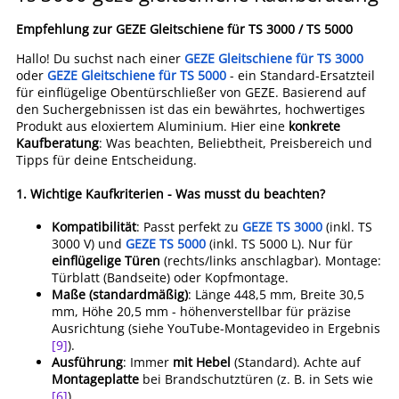
Empfehlung zur GEZE Gleitschiene für TS 3000 / TS 5000
Hallo! Du suchst nach einer
GEZE Gleitschiene für TS 3000
oder
GEZE Gleitschiene für TS 5000
- ein Standard-Ersatzteil
für einflügelige Obentürschließer von GEZE. Basierend auf
den Suchergebnissen ist das ein bewährtes, hochwertiges
Produkt aus eloxiertem Aluminium. Hier eine
konkrete
Kaufberatung
: Was beachten, Beliebtheit, Preisbereich und
Tipps für deine Entscheidung.
1.
Wichtige Kaufkriterien - Was musst du beachten?
Kompatibilität
: Passt perfekt zu
GEZE TS 3000
(inkl. TS
3000 V) und
GEZE TS 5000
(inkl. TS 5000 L). Nur für
einflügelige Türen
(rechts/links anschlagbar). Montage:
Türblatt (Bandseite) oder Kopfmontage.
Maße (standardmäßig)
: Länge 448,5 mm, Breite 30,5
mm, Höhe 20,5 mm - höhenverstellbar für präzise
Ausrichtung (siehe YouTube-Montagevideo in Ergebnis
[9]
).
Ausführung
: Immer
mit Hebel
(Standard). Achte auf
Montageplatte
bei Brandschutztüren (z. B. in Sets wie
[6]
).