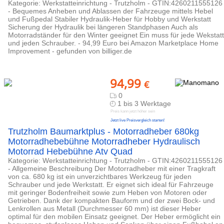
Kategorie: Werkstatteinrichtung - Trutzholm - GTIN:4260211555126
- Bequemes Anheben und Ablassen der Fahrzeuge mittels Hebel
und Fußpedal Stabiler Hydraulik-Heber für Hobby und Werkstatt
Sicherung der Hydraulik bei längeren Standphasen Auch als
Motorradständer für den Winter geeignet Ein muss für jede Wekstatt
und jeden Schrauber. - 94,99 Euro bei Amazon Marketplace Home
Improvement - gefunden von billiger.de
94,99
€
0
1 bis 3 Werktage
Preis kann jetzt höher sein
Jetzt live Preisvergleich starten!
Trutzholm Baumarktplus - Motorradheber 680kg
Motorradhebebühne Motorradheber Hydraulisch
Motorrad Hebebühne Atv Quad
Kategorie: Werkstatteinrichtung - Trutzholm - GTIN:4260211555126
- Allgemeine Beschreibung Der Motorradheber mit einer Tragkraft
von ca. 680 kg ist ein unverzichtbares Werkzeug für jeden
Schrauber und jede Werkstatt. Er eignet sich ideal für Fahrzeuge
mit geringer Bodenfreiheit sowie zum Heben von Motoren oder
Getrieben. Dank der kompakten Bauform und der zwei Bock- und
Lenkrollen aus Metall (Durchmesser 60 mm) ist dieser Heber
optimal für den mobilen Einsatz geeignet. Der Heber ermöglicht ein