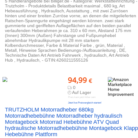
5 Händlerangebote bei billiger.de - Kategorie: Werkstatteinrichtung -
Trutzholm - Produktdetails Belastbarkeit maximal , 680 kg, Art
Hebeausführung , Hydraulisch, Ausstattung , mit zwei Zurrösen
hinten und einer breiten Zurröse vorne, an denen die mitgelieferten
Ratschen-Spanngurte eingehängt werden können. zwei stark
gummierte und geriffelten Auflageflächen auf den beiden parallel
verlaufenden Heberahmen je ca. 310 x 60 mm, Abstand 175 mm
(Innen) 300mm (Außen) Fahrstange und Fußpumphebel
abnehmbar Hydraulikpumpe mit 28 mm starkem
Kolbendurchmesser, Farbe & Material Farbe , grün, Material ,
Metall, Hinweise Sprachen Bedienungs-/Aufbauanleitung , DE,
Technische Daten Art Antrieb Fahrwerk , hydraulisch, Art Antrieb
Hub , Hydraulisch, - GTIN:4260211555126
94,99
€
0
Auf Lager
Preis kann jetzt höher sein
Jetzt live Preisvergleich starten!
TRUTZHOLM Motorradheber 680kg
Motorradhebebühne Motorradheber hydraulisch
Montagebock Motorrad Hebebühne ATV Quad
hydraulische Motorradhebebühne Montagebock Klapp
Hebebühne Plattform