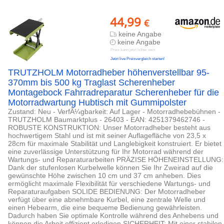
44,99
€
keine Angabe
keine Angabe
Preis kann jetzt höher sein
Jetzt live Preisvergleich starten!
TRUTZHOLM Motorradheber höhenverstellbar 95-
370mm bis 500 kg Traglast Scherenheber
Montagebock Fahrradreparatur Scherenheber für die
Motorradwartung Hubtisch mit Gummipolster
Zustand: Neu - VerfÃ¼gbarkeit: Auf Lager - Motorradhebebühnen -
TRUTZHOLM Baumarktplus - 26403 - EAN: 4251379462746 -
ROBUSTE KONSTRUKTION: Unser Motorradheber besteht aus
hochwertigem Stahl und ist mit seiner Auflagefläche von 23,5 x
28cm für maximale Stabilität und Langlebigkeit konstruiert. Er bietet
eine zuverlässige Unterstützung für Ihr Motorrad während der
Wartungs- und Reparaturarbeiten PRÄZISE HÖHENEINSTELLUNG:
Dank der stufenlosen Kurbelwelle können Sie Ihr Zweirad auf die
gewünschte Höhe zwischen 10 cm und 37 cm anheben. Dies
ermöglicht maximale Flexibilität für verschiedene Wartungs- und
Reparaturaufgaben SOLIDE BEDIENUNG: Der Motorradheber
verfügt über eine abnehmbare Kurbel, eine zentrale Welle und
einen Hebearm, die eine bequeme Bedienung gewährleisten.
Dadurch haben Sie optimale Kontrolle während des Anhebens und
können die Arbeit effizient erledigen SICHERHEIT: Mit einer stabilen