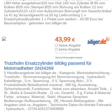
LBH Höhe ausgefahren320 mm Hub 160 mm Zylinder Ø 85 mm
Kolben Ø28 mm Stempel Ø25 mm Bohrung am Kolben 12 mm
Zylinderfuß110 x110 mm AußenInnen Bohrung8 mm Gewicht Artikel
ca.41 kg Versandgewicht ca.50 kg Lieferumfang 1 x
Ersatzhydraulikzylinder 1 x Pedal zum senken - 43,99 Euro bei
Baumarktplus - gefunden von billiger.de
43,99
€
keine Angabe
keine Angabe
Preis kann jetzt höher sein
Jetzt live Preisvergleich starten!
Trutzholm Ersatzzylinder 680kg passend für
Motorradheber SN34269
5 Händlerangebote bei billiger.de - Kategorie: Werkstatteinrichtung -
Trutzholm - Stromversorgung Art Stromversorgung , hydraulisch,
Kabellänge , 0 m, Spannung , 0 V, Spannung Akku , 0 V,
Produktdetails Belastbarkeit maximal , 680 kg, Ausstattung ,
Sicherheitsventil, Funktionen , Hebel zum absenken, Anzahl Teile , 1
St., Maße & Gewicht Breite , 11 cm, Gewicht , 5 g, Farbe & Material
Farbe , schwarz, Material , Stahl, Hinweise Sprachen
Bedienungs-/Aufbauanleitung , DE, Hinweis Maßangaben , Alle
Angaben sind ca.-Angaben , Technische Daten Art Antrieb Fahrwerk
, hydraulisch, - GTIN:4251379459890