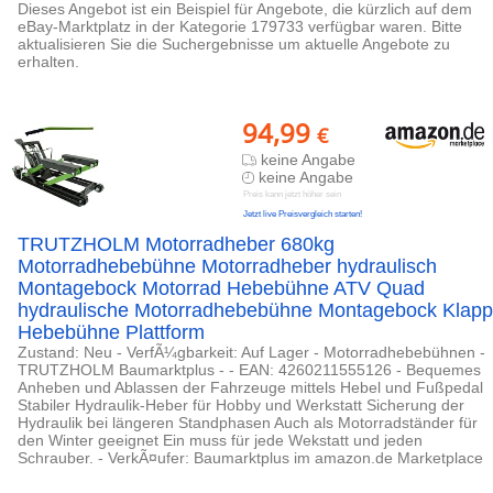
Dieses Angebot ist ein Beispiel für Angebote, die kürzlich auf dem
eBay-Marktplatz in der Kategorie 179733 verfügbar waren. Bitte
aktualisieren Sie die Suchergebnisse um aktuelle Angebote zu
erhalten.
94,99
€
keine Angabe
keine Angabe
Preis kann jetzt höher sein
Jetzt live Preisvergleich starten!
TRUTZHOLM Motorradheber 680kg
Motorradhebebühne Motorradheber hydraulisch
Montagebock Motorrad Hebebühne ATV Quad
hydraulische Motorradhebebühne Montagebock Klapp
Hebebühne Plattform
Zustand: Neu - VerfÃ¼gbarkeit: Auf Lager - Motorradhebebühnen -
TRUTZHOLM Baumarktplus - - EAN: 4260211555126 - Bequemes
Anheben und Ablassen der Fahrzeuge mittels Hebel und Fußpedal
Stabiler Hydraulik-Heber für Hobby und Werkstatt Sicherung der
Hydraulik bei längeren Standphasen Auch als Motorradständer für
den Winter geeignet Ein muss für jede Wekstatt und jeden
Schrauber. - VerkÃ¤ufer: Baumarktplus im amazon.de Marketplace