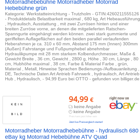
Motorradhebebühne Motorradheber Motorrad
Hebebühne grün
Kategorie: Werkstatteinrichtung - Trutzholm - GTIN:4260211555126
- Produktdetails Belastbarkeit maximal , 680 kg, Art Hebeausführung
, Hydraulisch, Ausstattung , mit zwei Zurrösen hinten und einer
breiten Zurröse vorne, an denen die mitgelieferten Ratschen-
Spanngurte eingehängt werden können. zwei stark gummierte und
geriffelten Auflageflächen auf den beiden parallel verlaufenden
Heberahmen je ca. 310 x 60 mm, Abstand 175 mm (Innen) 300mm
(Außen) Fahrstange und Fußpumphebel abnehmbar
Hydraulikpumpe mit 28 mm starkem Kolbendurchmesser, Maße &
Gewicht Breite , 36 cm, Gewicht , 2800 g, Höhe , 30 cm, Länge , 80
cm, Hubhöhe maximal , 38 cm, Farbe & Material Farbe , grün,
Material , Metall, Hinweise Sprachen Bedienungs-/Aufbauanleitung ,
DE, Technische Daten Art Antrieb Fahrwerk , hydraulisch, Art Antrieb
Hub , Hydraulisch, - 94,99 Euro bei OTTO - gefunden von billiger.de
94,99
€
keine Angabe
keine Angabe
Preis kann jetzt höher sein
Jetzt live Preisvergleich starten!
Motorradheber Motorradhebebühne - hydraulisch 680
eBay kg Motorrad Hebebühne ATV Quad