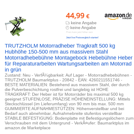
44,99
€
keine Angabe
keine Angabe
Preis kann jetzt höher sein
Jetzt live Preisvergleich starten!
TRUTZHOLM Motorradheber Tragkraft 500 kg
Hubhöhe 150-500 mm aus massivem Stahl
Motorradhebebühne Montagebock Hebebühne Heber
für Reparaturarbeiten Wartungsarbeiten am Motorrad
in grün
Zustand: Neu - VerfÃ¼gbarkeit: Auf Lager - Motorradhebebühnen -
TRUTZHOLM Baumarktplus - 20842 - EAN: 4260211551746 -
BESTE MATERIALIEN: Bestehend aus massivem Stahl, der durch
die Pulverbeschichtung rostfrei und langlebig ist HOHE
TRAGKRAFT: Der Heber ist für Motorräder bis maximal 500 kg
geeignet STUFENLOSE, PRÄZISE HÖHENEINSTELLUNG: Mittels
Steckschlüssel (im Lieferumfang) von 90 mm bis max. 500 mm
GUMMIERTE AUFNAHMESTÜTZEN: Höhenverstellbar und bei
Bedarf auch abnehmbar, Aufnahmebreite stufenlos verstellbar
STABILE BEFESTIGUNG: Bodenplatte mit Befestigungslöchern zum
Verschrauben mit dem Untergrund - VerkÃ¤ufer: Baumarktplus im
amazon.de Marketplace