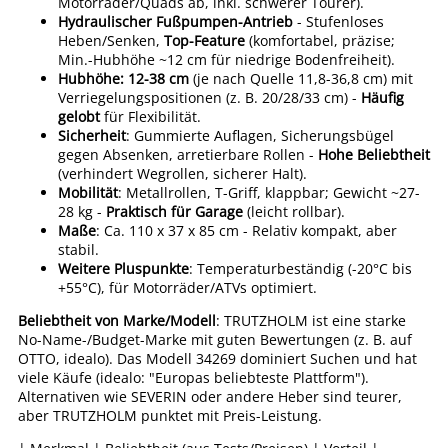
Motorräder/Quads ab, inkl. schwerer Tourer).
Hydraulischer Fußpumpen-Antrieb
- Stufenloses
Heben/Senken,
Top-Feature
(komfortabel, präzise;
Min.-Hubhöhe ~12 cm für niedrige Bodenfreiheit).
Hubhöhe: 12-38 cm
(je nach Quelle 11,8-36,8 cm) mit
Verriegelungspositionen (z. B. 20/28/33 cm) -
Häufig
gelobt
für Flexibilität.
Sicherheit
: Gummierte Auflagen, Sicherungsbügel
gegen Absenken, arretierbare Rollen -
Hohe Beliebtheit
(verhindert Wegrollen, sicherer Halt).
Mobilität
: Metallrollen, T-Griff, klappbar; Gewicht ~27-
28 kg -
Praktisch für Garage
(leicht rollbar).
Maße
: Ca. 110 x 37 x 85 cm - Relativ kompakt, aber
stabil.
Weitere Pluspunkte
: Temperaturbeständig (-20°C bis
+55°C), für Motorräder/ATVs optimiert.
Beliebtheit von Marke/Modell
: TRUTZHOLM ist eine starke
No-Name-/Budget-Marke mit guten Bewertungen (z. B. auf
OTTO, idealo). Das Modell 34269 dominiert Suchen und hat
viele Käufe (idealo: "Europas beliebteste Plattform").
Alternativen wie SEVERIN oder andere Heber sind teurer,
aber TRUTZHOLM punktet mit Preis-Leistung.