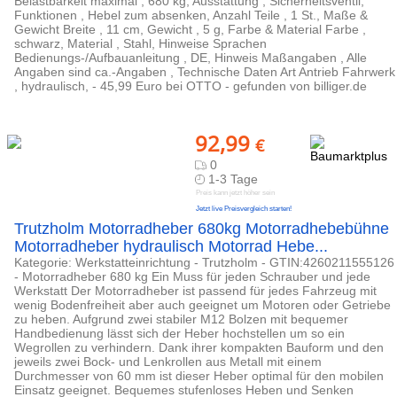
Belastbarkeit maximal , 680 kg, Ausstattung , Sicherheitsventil,
Funktionen , Hebel zum absenken, Anzahl Teile , 1 St., Maße &
Gewicht Breite , 11 cm, Gewicht , 5 g, Farbe & Material Farbe ,
schwarz, Material , Stahl, Hinweise Sprachen
Bedienungs-/Aufbauanleitung , DE, Hinweis Maßangaben , Alle
Angaben sind ca.-Angaben , Technische Daten Art Antrieb Fahrwerk
, hydraulisch, - 45,99 Euro bei OTTO - gefunden von billiger.de
92,99
€
0
1-3 Tage
Preis kann jetzt höher sein
Jetzt live Preisvergleich starten!
Trutzholm Motorradheber 680kg Motorradhebebühne
Motorradheber hydraulisch Motorrad Hebe...
Kategorie: Werkstatteinrichtung - Trutzholm - GTIN:4260211555126
- Motorradheber 680 kg Ein Muss für jeden Schrauber und jede
Werkstatt Der Motorradheber ist passend für jedes Fahrzeug mit
wenig Bodenfreiheit aber auch geeignet um Motoren oder Getriebe
zu heben. Aufgrund zwei stabiler M12 Bolzen mit bequemer
Handbedienung lässt sich der Heber hochstellen um so ein
Wegrollen zu verhindern. Dank ihrer kompakten Bauform und den
jeweils zwei Bock- und Lenkrollen aus Metall mit einem
Durchmesser von 60 mm ist dieser Heber optimal für den mobilen
Einsatz geeignet. Bequemes stufenloses Heben und Senken