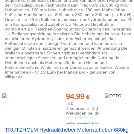
bequemes, stufenloses Heben und Senken über einen Fußhebel an
der Hydraulikpumpe. Technische daten Tragkraft: ca. 680 kg Min.
Hubhöhe: ca. 120 mm Max. Hubhöhe: ca. 380 mm Maße (ohne
Fuß- und Handhebel): ca. 800 mm x 360 mm x 300 mm (L x B x H)
Gewicht: ca. 28 kg Kolbendurchmesser der Hydraulikpumpe: ca. 28
mm Kompatibilität und Zubehör 1 x Motorrad Hebebühne,
vormontiert 2 x Ratschen-Spanngurt zur Sicherung des Hebegutes
1 x Bedienungsanleitung Installation Die Hebebühne ist bis auf den
mitgelieferten Hydraulikzylinder, den Sicherungsbügel, das
Fußpedal sowie den Handgriff vormontiert und kann bereits in
wenigen Minuten einsatzbereit gemacht werden. Anwendung Die
dreifach einsetzbaren Sicherungsbügel verhindern ein
unbeabsichtigtes Absenken und ermöglichen die Nutzung der
Hebebühne auch als Motorradständer, um Reifen und
Federelemente im Winter von der Dauerlast zu entlasten. Weitere
Informationen - 94,99 Euro bei Manomano - gefunden von
billiger.de
94,99
€
0
lieferbar-in 2-3
Werktagen bei dir
Preis kann jetzt höher sein
Jetzt live Preisvergleich starten!
TRUTZHOLM Hydraulikheber Motorradheber 680kg