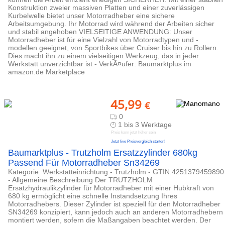
Konstruktion zweier massiven Platten und einer zuverlässigen
Kurbelwelle bietet unser Motorradheber eine sichere
Arbeitsumgebung. Ihr Motorrad wird während der Arbeiten sicher
und stabil angehoben VIELSEITIGE ANWENDUNG: Unser
Motorradheber ist für eine Vielzahl von Motorradtypen und -
modellen geeignet, von Sportbikes über Cruiser bis hin zu Rollern.
Dies macht ihn zu einem vielseitigen Werkzeug, das in jeder
Werkstatt unverzichtbar ist - VerkÃ¤ufer: Baumarktplus im
amazon.de Marketplace
45,99
€
0
1 bis 3 Werktage
Preis kann jetzt höher sein
Jetzt live Preisvergleich starten!
Baumarktplus - Trutzholm Ersatzzylinder 680kg
Passend Für Motorradheber Sn34269
Kategorie: Werkstatteinrichtung - Trutzholm - GTIN:4251379459890
- Allgemeine Beschreibung Der TRUTZHOLM
Ersatzhydraulikzylinder für Motorradheber mit einer Hubkraft von
680 kg ermöglicht eine schnelle Instandsetzung Ihres
Motorradhebers. Dieser Zylinder ist speziell für den Motorradheber
SN34269 konzipiert, kann jedoch auch an anderen Motorradhebern
montiert werden, sofern die Maßangaben beachtet werden. Der