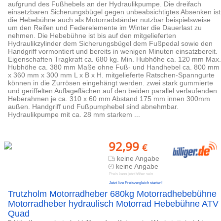
aufgrund des Fußhebels an der Hydraulikpumpe. Die dreifach
einsetzbaren Sicherungsbügel gegen unbeabsichtigtes Absenken ist
die Hebebühne auch als Motorradständer nutzbar beispielsweise
um den Reifen und Federelemente im Winter die Dauerlast zu
nehmen. Die Hebebühne ist bis auf den mitgelieferten
Hydraulikzylinder dem Sicherungsbügel dem Fußpedal sowie den
Handgriff vormontiert und bereits in wenigen Minuten einsatzbereit.
Eigenschaften Tragkraft ca. 680 kg. Min. Hubhöhe ca. 120 mm Max.
Hubhöhe ca. 380 mm Maße ohne Fuß- und Handhebel ca. 800 mm
x 360 mm x 300 mm L x B x H. mitgelieferte Ratschen-Spanngurte
können in die Zurrösen eingehängt werden. zwei stark gummierte
und geriffelten Auflageflächen auf den beiden parallel verlaufenden
Heberahmen je ca. 310 x 60 mm Abstand 175 mm innen 300mm
außen. Handgriff und Fußpumphebel sind abnehmbar.
Hydraulikpumpe mit ca. 28 mm starkem ...
92,99
€
keine Angabe
keine Angabe
Preis kann jetzt höher sein
Jetzt live Preisvergleich starten!
Trutzholm Motorradheber 680kg Motorradhebebühne
Motorradheber hydraulisch Motorrad Hebebühne ATV
Quad