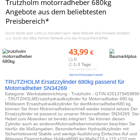
Trutzholm motorradheber 680kg
Angebote aus dem beliebtesten
Preisbereich*
Durch Käufe über Links zu Händlern kann diese Website eine Provision erhalten,
u.a. durch das eBay Partner Network und das AmazonPartnerNet
43,99
€
0
1-3 Tage
Preis kann jetzt höher sein
Jetzt live Preisvergleich starten!
TRUTZHOLM Ersatzzylinder 680kg passend für
Motorradheber SN34269
Kategorie: Werkstatteinrichtung - Trutzholm - GTIN:4251379459890
- TRUTZHOLMErsatzhydraulikzylinder für Motorradheber 680 kg
Mitdiesem Ersatzhydraulikzylinder für denMotorradheber680 kg
können Sie Ihren Motrorradheberschnell wieder instand setzen Der
Ersatzzylinder ist passend zu unserer Motorradheber SN34269. Der
Hebel zum Absenken ist bereits integriert. Sie können diesen
Zylinder auch an anderenMotorradhebernmontieren beachten Sie
hierfür die Maßangaben. Besonderheiten Hydraulikzylinder mit
Sicherheitsventil Stabile und wertige Ausführung Einfaches Auf und
Ablassen Eigenschaften Hubkraft680 kg Maße210 x 110 x110 mm