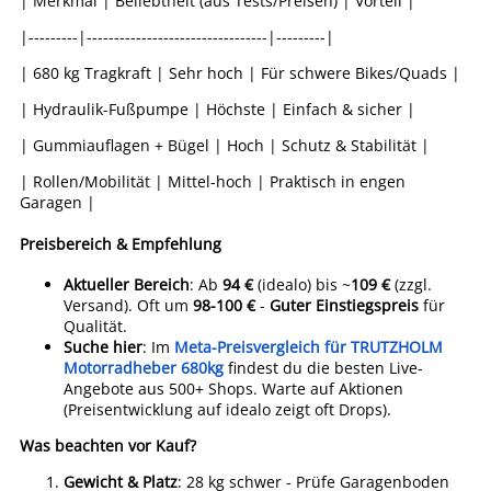
| Merkmal | Beliebtheit (aus Tests/Preisen) | Vorteil |
|---------|---------------------------------|---------|
| 680 kg Tragkraft | Sehr hoch | Für schwere Bikes/Quads |
| Hydraulik-Fußpumpe | Höchste | Einfach & sicher |
| Gummiauflagen + Bügel | Hoch | Schutz & Stabilität |
| Rollen/Mobilität | Mittel-hoch | Praktisch in engen
Garagen |
Preisbereich & Empfehlung
Aktueller Bereich
: Ab
94 €
(idealo) bis ~
109 €
(zzgl.
Versand). Oft um
98-100 €
-
Guter Einstiegspreis
für
Qualität.
Suche hier
: Im
Meta-Preisvergleich für TRUTZHOLM
Motorradheber 680kg
findest du die besten Live-
Angebote aus 500+ Shops. Warte auf Aktionen
(Preisentwicklung auf idealo zeigt oft Drops).
Was beachten vor Kauf?
Gewicht & Platz
: 28 kg schwer - Prüfe Garagenboden