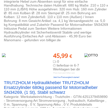
integrierte Hebel zum Absenken sorgt für eine einfache
Handhabung. Technische daten Hubkraft: 680 kg Maße: 210 x 110 x
110 mm (L/B/H) Höhe ausgefahren: 320 mm Hub: 160 mm Zylinder
Ø: 85 mm Kolben Ø: 28 mm Stempel Ø: 25 mm Bohrung am
Kolben: 12 mm Zylinderfuß: 110 x 110 mm (Außen) / Innen
Bohrung: 8 mm Gewicht Artikel: ca. 4,1 kg Versandgewicht: ca. 5,0
kg Kompatibilität und Zubehör Passend für Motorradheber SN34269
Inklusive Pedal zum Senken Weitere Informationen
Hydraulikzylinder mit Sicherheitsventil Stabile und wertige
Ausführung Einfaches Auf- und Ablassen - 45,99 Euro bei
Manomano - gefunden von billiger.de
45,99
€
0
lieferbar-in 6-7
Werktagen bei dir
Preis kann jetzt höher sein
Jetzt live Preisvergleich starten!
TRUTZHOLM Hydraulikheber TRUTZHOLM
Ersatzzylinder 680kg passend für Motorradheber
SN34269, (1 St), Stabil schwarz
Kategorie: Werkstatteinrichtung - Trutzholm - GTIN:4251379459890
- Stromversorgung Art Stromversorgung , hydraulisch, Kabellänge ,
0 m, Spannung , 0 V, Spannung Akku , 0 V, Produktdetails