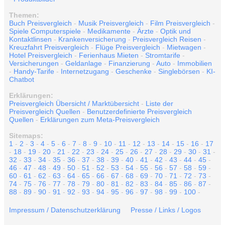
Themen:
Buch Preisvergleich
-
Musik Preisvergleich
-
Film Preisvergleich
-
Spiele Computerspiele
-
Medikamente
-
Ärzte
-
Optik und
Kontaktlinsen
-
Krankenversicherung
-
Preisvergleich Reisen
-
Kreuzfahrt Preisvergleich
-
Flüge Preisvergleich
-
Mietwagen
-
Hotel Preisvergleich
-
Ferienhaus Mieten
-
Stromtarife
-
Versicherungen
-
Geldanlage
-
Finanzierung
-
Auto
-
Immobilien
-
Handy-Tarife
-
Internetzugang
-
Geschenke
-
Singlebörsen
-
KI-
Chatbot
Erklärungen:
Preisvergleich Übersicht / Marktübersicht
-
Liste der
Preisvergleich Quellen
-
Benutzerdefinierte Preisvergleich
Quellen
-
Erklärungen zum Meta-Preisvergleich
Sitemaps:
1
-
2
-
3
-
4
-
5
-
6
-
7
-
8
-
9
-
10
-
11
-
12
-
13
-
14
-
15
-
16
-
17
-
18
-
19
-
20
-
21
-
22
-
23
-
24
-
25
-
26
-
27
-
28
-
29
-
30
-
31
-
32
-
33
-
34
-
35
-
36
-
37
-
38
-
39
-
40
-
41
-
42
-
43
-
44
-
45
-
46
-
47
-
48
-
49
-
50
-
51
-
52
-
53
-
54
-
55
-
56
-
57
-
58
-
59
-
60
-
61
-
62
-
63
-
64
-
65
-
66
-
67
-
68
-
69
-
70
-
71
-
72
-
73
-
74
-
75
-
76
-
77
-
78
-
79
-
80
-
81
-
82
-
83
-
84
-
85
-
86
-
87
-
88
-
89
-
90
-
91
-
92
-
93
-
94
-
95
-
96
-
97
-
98
-
99
-
100
-
Impressum / Datenschutzerklärung
Presse / Links / Logos