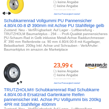
keine Angabe
keine Angabe
Preis kann jetzt höher sein
Jetzt live Preisvergleich starten!
Schubkarrenrad Vollgummi PU Pannensicher
4.80/4.00-8 Ø 390mm mit Achse PU Stahlfelge gelb
Zustand: Neu - VerfÃ¼gbarkeit: Auf Lager - Luftbereifung -
TRUTZHOLM Baumarktplus - 294 - - Profi-Qualität pannensicheres
PU-Schaum-Rad in Gelb inklusive Metall-Achse Raddurchmesser:
Ã˜ 390 mm Reifenbreite ca: 90 mm 4.80/4.00-8 mit Kugellager,
Belastbarkeit: 200kg Inkl. Achse und Schrauben - VerkÃ¤ufer:
Baumarktplus im amazon.de Marketplace
23,99
€
keine Angabe
keine Angabe
Preis kann jetzt höher sein
Jetzt live Preisvergleich starten!
TRUTZHOLM® Schubkarrenrad Rad Schubkarre
4.80/4.00-8 Ersatzrad Gartenkarre Reifen
pannensicher inkl. Achse PU Vollgummi bis 200kg
4PR mit Stahlfelge 400mm
Zustand: Neu - VerfÃ¼gbarkeit: Auf Lager - Luftbereifung -