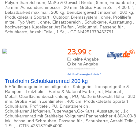
Polyurethan Schaum, Maße & Gewicht Breite , 9 mm, Einbaubreite ,
75 mm, Achsendurchmesser , 20 mm, Größe Rad in Zoll , 4.00-8 ',
Belastbarkeit maximal , 200 kg, Benutzergewicht maximal , 200 kg,
Produktdetails Sportart , Outdoor, Bremssystem , ohne, Profiltiefe ,
mittel, Typ Ventil , ohne, Einsatzbereich , Schubkarre, Ausstattung ,
hochwertiges Kugellager, Art Reifen , Vollgummi, Passend für ,
Schubkarre, Anzahl Teile , 1 St., - GTIN:4251379462791
23,99
€
keine Angabe
keine Angabe
Preis kann jetzt höher sein
Jetzt live Preisvergleich starten!
Trutzholm Schubkarrenrad 200 kg
5 Händlerangebote bei billiger.de - Kategorie: Transportgeräte &
Rampen - Trutzholm - Farbe & Material Farbe , rot, Material ,
Metall, Oberflächenbeschichtung , PU, Maße & Gewicht Höhe , 380
mm, Größe Rad in Zentimeter , 400 cm, Produktdetails Sportart ,
Schubkarre, Profiltiefe , PU, Einsatzbereich ,
Schubkarren,Hofkarren,Futterwagen,Go-Karts, Ausstattung , 1x
Schubkarrenrad mit Stahlfelge Vollgummi Pannensicher 4.80/4.00-8
inkl. Achse und Schrauben, Passend für , Schubkarre, Anzahl Teile ,
1 St., - GTIN:4251379454000