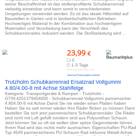
seiner Beschaffenheit ist das stollenprofilierte Schubkarrenrad
vielseitig einsetzbar und kann somit in verschiedensten
Umgebungen verwendet werden. Es ist das ideale Hilfsmittel auf
Baustellen in Gärten und in landwirtschaftlichen Betrieben.
Hochwertiges Material In der Kombination aus hochwertigem
Materialien und Verarbeitung kann der Verschleiß des
Schubkarrenrades reduziert werden. Die Stoßbelastung wird ...
23,99
€
0
1-3 Tage
Preis kann jetzt höher sein
Jetzt live Preisvergleich starten!
Trutzholm Schubkarrenrad Ersatzrad Vollgummi
4.80/4.00-8 mit Achse Stahlfelge
Kategorie: Transportgeräte & Rampen - Trutzholm -
GTIN:4251379454000 - Schubkarrenrad Vollgummi pannensicher
4.804.00-8 mit Achse Damit Sie nie wieder einen Platten haben
Haben Sie es satt immer wieder Ihre Räder flicken zu müssen Dann
bestellen Sie sich jetzt pannensichere Schubkarrenräder. Die Räder
sind nicht mit Luft gefüllt sondern sind aus Polyurethan Schaum.
Jetzt können Sie so oft sie wollen über spitze Gegenstände fahren.
Ihrem Rad wird das nichts mehr ausmachen. Eigenschaften PU-Rad
Typ 4509 pannensicheres PU-Schaum-Rad inklusive Metall-Achse