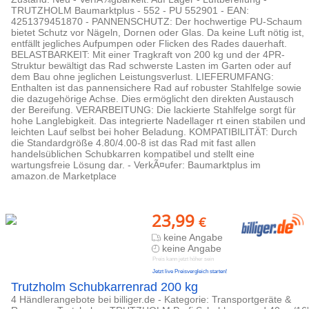
TRUTZHOLM Baumarktplus - 552 - PU 552901 - EAN:
4251379451870 - PANNENSCHUTZ: Der hochwertige PU-Schaum
bietet Schutz vor Nägeln, Dornen oder Glas. Da keine Luft nötig ist,
entfällt jegliches Aufpumpen oder Flicken des Rades dauerhaft.
BELASTBARKEIT: Mit einer Tragkraft von 200 kg und der 4PR-
Struktur bewältigt das Rad schwerste Lasten im Garten oder auf
dem Bau ohne jeglichen Leistungsverlust. LIEFERUMFANG:
Enthalten ist das pannensichere Rad auf robuster Stahlfelge sowie
die dazugehörige Achse. Dies ermöglicht den direkten Austausch
der Bereifung. VERARBEITUNG: Die lackierte Stahlfelge sorgt für
hohe Langlebigkeit. Das integrierte Nadellager rt einen stabilen und
leichten Lauf selbst bei hoher Beladung. KOMPATIBILITÄT: Durch
die Standardgröße 4.80/4.00-8 ist das Rad mit fast allen
handelsüblichen Schubkarren kompatibel und stellt eine
wartungsfreie Lösung dar. - VerkÃ¤ufer: Baumarktplus im
amazon.de Marketplace
23,99
€
keine Angabe
keine Angabe
Preis kann jetzt höher sein
Jetzt live Preisvergleich starten!
Trutzholm Schubkarrenrad 200 kg
4 Händlerangebote bei billiger.de - Kategorie: Transportgeräte &