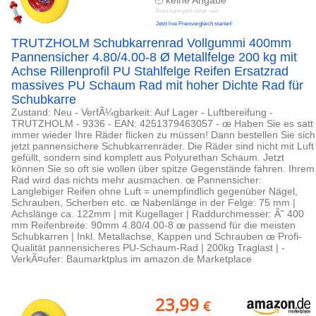
keine Angabe
Preis kann jetzt höher sein
Jetzt live Preisvergleich starten!
TRUTZHOLM Schubkarrenrad Vollgummi 400mm
Pannensicher 4.80/4.00-8 Ø Metallfelge 200 kg mit
Achse Rillenprofil PU Stahlfelge Reifen Ersatzrad
massives PU Schaum Rad mit hoher Dichte Rad für
Schubkarre
Zustand: Neu - VerfÃ¼gbarkeit: Auf Lager - Luftbereifung -
TRUTZHOLM - 9336 - EAN: 4251379463057 - œ Haben Sie es satt
immer wieder Ihre Räder flicken zu müssen! Dann bestellen Sie sich
jetzt pannensichere Schubkarrenräder. Die Räder sind nicht mit Luft
gefüllt, sondern sind komplett aus Polyurethan Schaum. Jetzt
können Sie so oft sie wollen über spitze Gegenstände fahren. Ihrem
Rad wird das nichts mehr ausmachen. œ Pannensicher:
Langlebiger Reifen ohne Luft = unempfindlich gegenüber Nägel,
Schrauben, Scherben etc. œ Nabenlänge in der Felge: 75 mm |
Achslänge ca. 122mm | mit Kugellager | Raddurchmesser: Ã˜ 400
mm Reifenbreite: 90mm 4.80/4.00-8 œ passend für die meisten
Schubkarren | Inkl. Metallachse, Kappen und Schrauben œ Profi-
Qualität pannensicheres PU-Schaum-Rad | 200kg Traglast | -
VerkÃ¤ufer: Baumarktplus im amazon.de Marketplace
23,99
€