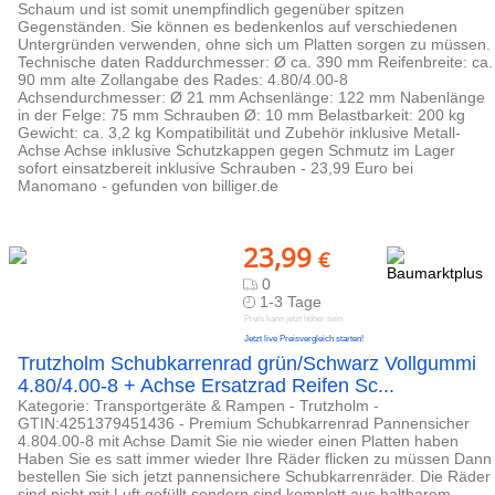
Schaum und ist somit unempfindlich gegenüber spitzen
Gegenständen. Sie können es bedenkenlos auf verschiedenen
Untergründen verwenden, ohne sich um Platten sorgen zu müssen.
Technische daten Raddurchmesser: Ø ca. 390 mm Reifenbreite: ca.
90 mm alte Zollangabe des Rades: 4.80/4.00-8
Achsendurchmesser: Ø 21 mm Achsenlänge: 122 mm Nabenlänge
in der Felge: 75 mm Schrauben Ø: 10 mm Belastbarkeit: 200 kg
Gewicht: ca. 3,2 kg Kompatibilität und Zubehör inklusive Metall-
Achse Achse inklusive Schutzkappen gegen Schmutz im Lager
sofort einsatzbereit inklusive Schrauben - 23,99 Euro bei
Manomano - gefunden von billiger.de
23,99
€
0
1-3 Tage
Preis kann jetzt höher sein
Jetzt live Preisvergleich starten!
Trutzholm Schubkarrenrad grün/Schwarz Vollgummi
4.80/4.00-8 + Achse Ersatzrad Reifen Sc...
Kategorie: Transportgeräte & Rampen - Trutzholm -
GTIN:4251379451436 - Premium Schubkarrenrad Pannensicher
4.804.00-8 mit Achse Damit Sie nie wieder einen Platten haben
Haben Sie es satt immer wieder Ihre Räder flicken zu müssen Dann
bestellen Sie sich jetzt pannensichere Schubkarrenräder. Die Räder
sind nicht mit Luft gefüllt sondern sind komplett aus haltbarem