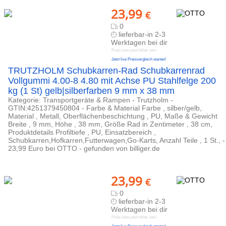
23,99
€
0
lieferbar-in 2-3
Werktagen bei dir
Preis kann jetzt höher sein
Jetzt live Preisvergleich starten!
TRUTZHOLM Schubkarren-Rad Schubkarrenrad
Vollgummi 4.00-8 4.80 mit Achse PU Stahlfelge 200
kg (1 St) gelb|silberfarben 9 mm x 38 mm
Kategorie: Transportgeräte & Rampen - Trutzholm -
GTIN:4251379450804 - Farbe & Material Farbe , silber/gelb,
Material , Metall, Oberflächenbeschichtung , PU, Maße & Gewicht
Breite , 9 mm, Höhe , 38 mm, Größe Rad in Zentimeter , 38 cm,
Produktdetails Profiltiefe , PU, Einsatzbereich ,
Schubkarren,Hofkarren,Futterwagen,Go-Karts, Anzahl Teile , 1 St., -
23,99 Euro bei OTTO - gefunden von billiger.de
23,99
€
0
lieferbar-in 2-3
Werktagen bei dir
Preis kann jetzt höher sein