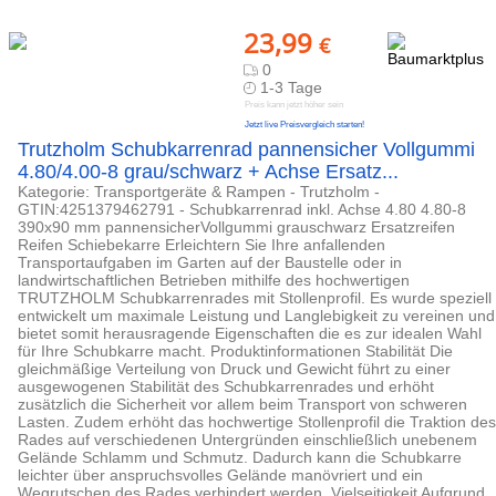
23,99
€
0
1-3 Tage
Preis kann jetzt höher sein
Jetzt live Preisvergleich starten!
Trutzholm Schubkarrenrad pannensicher Vollgummi
4.80/4.00-8 grau/schwarz + Achse Ersatz...
Kategorie: Transportgeräte & Rampen - Trutzholm -
GTIN:4251379462791 - Schubkarrenrad inkl. Achse 4.80 4.80-8
390x90 mm pannensicherVollgummi grauschwarz Ersatzreifen
Reifen Schiebekarre Erleichtern Sie Ihre anfallenden
Transportaufgaben im Garten auf der Baustelle oder in
landwirtschaftlichen Betrieben mithilfe des hochwertigen
TRUTZHOLM Schubkarrenrades mit Stollenprofil. Es wurde speziell
entwickelt um maximale Leistung und Langlebigkeit zu vereinen und
bietet somit herausragende Eigenschaften die es zur idealen Wahl
für Ihre Schubkarre macht. Produktinformationen Stabilität Die
gleichmäßige Verteilung von Druck und Gewicht führt zu einer
ausgewogenen Stabilität des Schubkarrenrades und erhöht
zusätzlich die Sicherheit vor allem beim Transport von schweren
Lasten. Zudem erhöht das hochwertige Stollenprofil die Traktion des
Rades auf verschiedenen Untergründen einschließlich unebenem
Gelände Schlamm und Schmutz. Dadurch kann die Schubkarre
leichter über anspruchsvolles Gelände manövriert und ein
Wegrutschen des Rades verhindert werden. Vielseitigkeit Aufgrund