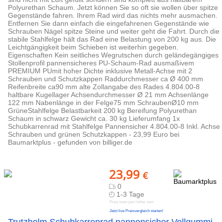
Polyurethan Schaum. Jetzt können Sie so oft sie wollen über spitze
Gegenstände fahren. Ihrem Rad wird das nichts mehr ausmachen.
Entfernen Sie dann einfach die eingefahrenen Gegenstände wie
Schrauben Nägel spitze Steine und weiter geht die Fahrt. Durch die
stabile Stahlfelge hält das Rad eine Belastung von 200 kg aus. Die
Leichtgängigkeit beim Schieben ist weiterhin gegeben.
Eigenschaften Kein seitliches Wegrutschen durch geländegängiges
Stollenprofil pannensicheres PU-Schaum-Rad ausmaßivem
PREMIUM PUmit hoher Dichte inklusive Metall-Achse mit 2
Schrauben und Schutzkappen Raddurchmesser ca Ø 400 mm
Reifenbreite ca90 mm alte Zollangabe des Rades 4.804.00-8
haltbare Kugellager Achsendurchmesser Ø 21 mm Achsenlänge
122 mm Nabenlänge in der Felge75 mm SchraubenØ10 mm
GrüneStahlfelge Belastbarkeit 200 kg Bereifung Polyurethan
Schaum in schwarz Gewicht ca. 30 kg Lieferumfang 1x
Schubkarrenrad mit Stahlfelge Pannensicher 4.804.00-8 Inkl. Achse
Schrauben und grünen Schutzkappen - 23,99 Euro bei
Baumarktplus - gefunden von billiger.de
23,99
€
0
1-3 Tage
Preis kann jetzt höher sein
Jetzt live Preisvergleich starten!