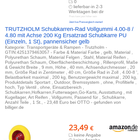
0
lieferbar-in 2-3
Werktagen bei dir
Preis kann jetzt höher sein
Jetzt live Preisvergleich starten!
TRUTZHOLM Schubkarren-Rad Vollgummi 4.00-8 /
4.80 mit Achse 200 Kg Ersatzrad Schubkarre PU
(Einzeln, 1 St), pannensicher gelb
Kategorie: Transportgeräte & Rampen - Trutzholm -
GTIN:4251379463057 - Farbe & Material Farbe , gelb, Material ,
Polyurethan Schaum, Material Felgen , Stahl, Material Reifen ,
Polyurethan Schaum, Oberflächenbeschichtung , Rillenprofil, Maße
& Gewicht Breite , 9 mm, Höhe , 40 mm, Achsendurchmesser , 20
mm, Größe Rad in Zentimeter , 40 cm, Größe Rad in Zoll , 4.00-8 ',
Belastbarkeit maximal , 200 kg, Benutzergewicht maximal , 200 kg,
Produktdetails Sportart , Outdoor, Bremssystem , ohne, Profiltiefe ,
hoch, Typ Ventil , ohne, Einsatzbereich ,
Schubkarren,Hofkarren,Futterwagen,Go-Karts, Ausstattung , mit
Kugellager, Art Reifen , Vollgummi, Passend für , Schubkarre,
Anzahl Teile , 1 St., - 23,48 Euro bei OTTO - gefunden von
billiger.de
23,49
€
keine Angabe