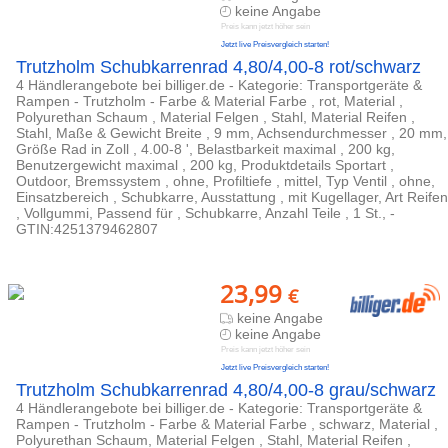
keine Angabe
Preis kann jetzt höher sein
Jetzt live Preisvergleich starten!
Trutzholm Schubkarrenrad 4,80/4,00-8 rot/schwarz
4 Händlerangebote bei billiger.de - Kategorie: Transportgeräte &
Rampen - Trutzholm - Farbe & Material Farbe , rot, Material ,
Polyurethan Schaum , Material Felgen , Stahl, Material Reifen ,
Stahl, Maße & Gewicht Breite , 9 mm, Achsendurchmesser , 20 mm,
Größe Rad in Zoll , 4.00-8 ', Belastbarkeit maximal , 200 kg,
Benutzergewicht maximal , 200 kg, Produktdetails Sportart ,
Outdoor, Bremssystem , ohne, Profiltiefe , mittel, Typ Ventil , ohne,
Einsatzbereich , Schubkarre, Ausstattung , mit Kugellager, Art Reifen
, Vollgummi, Passend für , Schubkarre, Anzahl Teile , 1 St., -
GTIN:4251379462807
23,99
€
keine Angabe
keine Angabe
Preis kann jetzt höher sein
Jetzt live Preisvergleich starten!
Trutzholm Schubkarrenrad 4,80/4,00-8 grau/schwarz
4 Händlerangebote bei billiger.de - Kategorie: Transportgeräte &
Rampen - Trutzholm - Farbe & Material Farbe , schwarz, Material ,
Polyurethan Schaum, Material Felgen , Stahl, Material Reifen ,