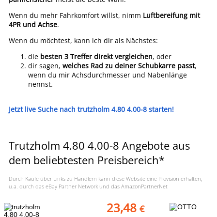
Wenn du mehr Fahrkomfort willst, nimm
Luftbereifung mit
4PR und Achse
.
Wenn du möchtest, kann ich dir als Nächstes:
die
besten 3 Treffer direkt vergleichen
, oder
dir sagen,
welches Rad zu deiner Schubkarre passt
,
wenn du mir Achsdurchmesser und Nabenlänge
nennst.
Jetzt live Suche nach trutzholm 4.80 4.00-8 starten!
Trutzholm 4.80 4.00-8 Angebote aus
dem beliebtesten Preisbereich*
Durch Käufe über Links zu Händlern kann diese Website eine Provision erhalten,
u.a. durch das eBay Partner Network und das AmazonPartnerNet
23,48
€