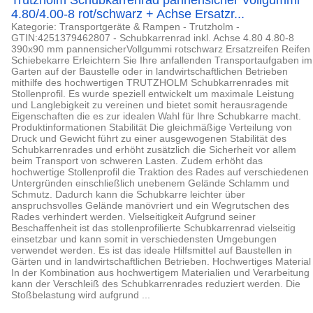
Trutzholm Schubkarrenrad pannensicher Vollgummi
4.80/4.00-8 rot/schwarz + Achse Ersatzr...
Kategorie: Transportgeräte & Rampen - Trutzholm -
GTIN:4251379462807 - Schubkarrenrad inkl. Achse 4.80 4.80-8
390x90 mm pannensicherVollgummi rotschwarz Ersatzreifen Reifen
Schiebekarre Erleichtern Sie Ihre anfallenden Transportaufgaben im
Garten auf der Baustelle oder in landwirtschaftlichen Betrieben
mithilfe des hochwertigen TRUTZHOLM Schubkarrenrades mit
Stollenprofil. Es wurde speziell entwickelt um maximale Leistung
und Langlebigkeit zu vereinen und bietet somit herausragende
Eigenschaften die es zur idealen Wahl für Ihre Schubkarre macht.
Produktinformationen Stabilität Die gleichmäßige Verteilung von
Druck und Gewicht führt zu einer ausgewogenen Stabilität des
Schubkarrenrades und erhöht zusätzlich die Sicherheit vor allem
beim Transport von schweren Lasten. Zudem erhöht das
hochwertige Stollenprofil die Traktion des Rades auf verschiedenen
Untergründen einschließlich unebenem Gelände Schlamm und
Schmutz. Dadurch kann die Schubkarre leichter über
anspruchsvolles Gelände manövriert und ein Wegrutschen des
Rades verhindert werden. Vielseitigkeit Aufgrund seiner
Beschaffenheit ist das stollenprofilierte Schubkarrenrad vielseitig
einsetzbar und kann somit in verschiedensten Umgebungen
verwendet werden. Es ist das ideale Hilfsmittel auf Baustellen in
Gärten und in landwirtschaftlichen Betrieben. Hochwertiges Material
In der Kombination aus hochwertigem Materialien und Verarbeitung
kann der Verschleiß des Schubkarrenrades reduziert werden. Die
Stoßbelastung wird aufgrund ...