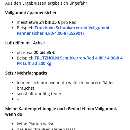
Aus den Ergebnissen ergibt sich ungefähr:
Vollgummi / pannensicher
meist etwa
24 bis 35 €
pro Rad
Beispiel:
Trutzholm Schubkarrenrad Vollgummi
Pannensicher 4.80/4.00-8 (552901)
Luftreifen mit Achse
oft etwa
20 bis 35 €
Beispiel:
TRUTZHOLM Schubkarren-Rad 4.80 / 4.00-8 4
PR Luftrad 200 Kg
Sets / Mehrfachpacks
lohnen sich nur, wenn du wirklich mehrere Räder
brauchst
sonst oft unnötig teuer
--
Meine Kaufempfehlung je nach Bedarf
Nimm Vollgummi,
wenn du:
keine Platten willst
das Rad draußen stehen lässt