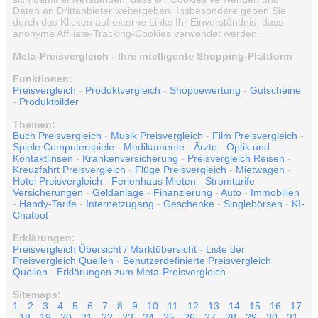
Daten an Drittanbieter weitergeben. Insbesondere geben Sie
durch das Klicken auf externe Links Ihr Einverständnis, dass
anonyme Affiliate-Tracking-Cookies verwendet werden.
Meta-Preisvergleich - Ihre intelligente Shopping-Plattform
Funktionen:
Preisvergleich
-
Produktvergleich
-
Shopbewertung
-
Gutscheine
-
Produktbilder
Themen:
Buch Preisvergleich
-
Musik Preisvergleich
-
Film Preisvergleich
-
Spiele Computerspiele
-
Medikamente
-
Ärzte
-
Optik und
Kontaktlinsen
-
Krankenversicherung
-
Preisvergleich Reisen
-
Kreuzfahrt Preisvergleich
-
Flüge Preisvergleich
-
Mietwagen
-
Hotel Preisvergleich
-
Ferienhaus Mieten
-
Stromtarife
-
Versicherungen
-
Geldanlage
-
Finanzierung
-
Auto
-
Immobilien
-
Handy-Tarife
-
Internetzugang
-
Geschenke
-
Singlebörsen
-
KI-
Chatbot
Erklärungen:
Preisvergleich Übersicht / Marktübersicht
-
Liste der
Preisvergleich Quellen
-
Benutzerdefinierte Preisvergleich
Quellen
-
Erklärungen zum Meta-Preisvergleich
Sitemaps:
1
-
2
-
3
-
4
-
5
-
6
-
7
-
8
-
9
-
10
-
11
-
12
-
13
-
14
-
15
-
16
-
17
-
18
-
19
-
20
-
21
-
22
-
23
-
24
-
25
-
26
-
27
-
28
-
29
-
30
-
31
-