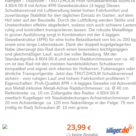
Rampen - Trutzholm - TRUTZHOLM Profi Schubkarrenrad 40cm/16'
4.80/4.00-8 mit Achse 4PR-Gewebestruktur (4 lagig) Dieses
Schubkarrenrad mit Luftbereifung bietet hohen Fahrkomfort und
zuverlässige Stabilität für den täglichen Einsatz im Garten, auf dem
Hof oder auf der Baustelle. Durch die Luftfüllung werden Stöße und
Unebenheiten effektiv abgefedert, sodass sich auch schwere Lasten
ruhig und kontrolliert transportieren lassen. Die robuste Metallfelge
in grüner Ausführung sorgt in Kombination mit der 4-lagigen
Gewebestruktur (4PR) für eine hohe Belastbarkeit von bis zu 200 kg
sowie eine lange Lebensdauer. Dank der doppelt kugelgelagerten
Nabe überzeugt das Rad durch einen besonders leichtgängigen
und gleichmäßigen Lauf, auch bei voller Beladung. Mit der
Standardgröße 4.80/4.00-8 und einem Raddurchmesser von ca. 40
cm ist das Rad mit den meisten handelsüblichen Schubkarren
kompatibel und eignet sich ebenso für Hofkarren, Futterwagen oder
ähnliche Transportgeräte. Jetzt das TRUTZHOLM Schubkarrenrad
sichern - vom ruhigen Lauf und hohem Fahrkomfort profitieren !!
Eigenschaften: Profi-Qualität 4PR = 4-lagiges Gewebe mit Autoventil
aus Metall inklusive Metall-Achse Raddurchmesser: ca. Ø 40 cm
Reifenbreite: ca. 10 cm Zollangabe des Rades: 4.80/4.00-8
zweifach Kugellager mit Staubabdeckungen Achsendurchmesser: Ø
20 mm Achsenlänge: ca. 120 mm Nabenlänge in der Felge: 75 mm
(mittig im Rad) Schrauben Ø: 10 mm grüne ...
23,99
€
keine Angabe