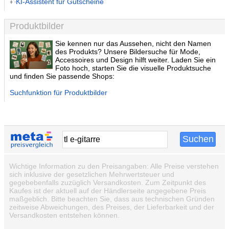
KI-Assistent für Gutscheine
Produktbilder
Sie kennen nur das Aussehen, nicht den Namen
des Produkts? Unsere Bildersuche für Mode,
Accessoires und Design hilft weiter. Laden Sie ein
Foto hoch, starten Sie die visuelle Produktsuche
und finden Sie passende Shops:
Suchfunktion für Produktbilder
Wichtige Information zu den Preisangaben: Alle Preise verstehen
sich inklusive der gesetzlichen Mehrwertsteuer und
gegebebenfalls zuzüglich Versandkosten. Zum Zeitpunkt des
Kaufes ist der aktuell auf der Händlerseite angegebene Preis
maßgeblich. Bitte beachten Sie, dass aus technischen Gründen
zeitweise Abweichungen, des Preises, der Lieferbarkeit und der
Versandkosten entstehen können.