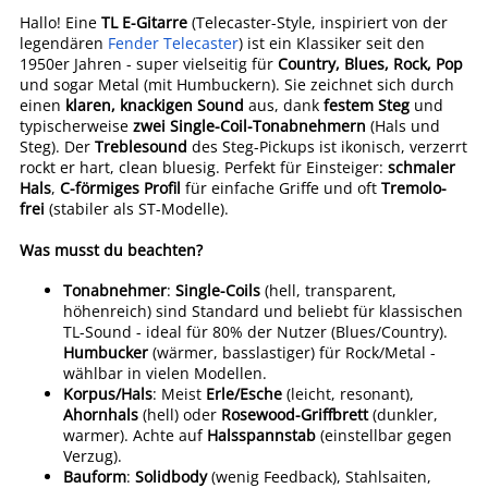
Hallo! Eine
TL E-Gitarre
(Telecaster-Style, inspiriert von der
legendären
Fender Telecaster
) ist ein Klassiker seit den
1950er Jahren - super vielseitig für
Country, Blues, Rock, Pop
und sogar Metal (mit Humbuckern). Sie zeichnet sich durch
einen
klaren, knackigen Sound
aus, dank
festem Steg
und
typischerweise
zwei Single-Coil-Tonabnehmern
(Hals und
Steg). Der
Treblesound
des Steg-Pickups ist ikonisch, verzerrt
rockt er hart, clean bluesig. Perfekt für Einsteiger:
schmaler
Hals
,
C-förmiges Profil
für einfache Griffe und oft
Tremolo-
frei
(stabiler als ST-Modelle).
Was musst du beachten?
Tonabnehmer
:
Single-Coils
(hell, transparent,
höhenreich) sind Standard und beliebt für klassischen
TL-Sound - ideal für 80% der Nutzer (Blues/Country).
Humbucker
(wärmer, basslastiger) für Rock/Metal -
wählbar in vielen Modellen.
Korpus/Hals
: Meist
Erle/Esche
(leicht, resonant),
Ahornhals
(hell) oder
Rosewood-Griffbrett
(dunkler,
warmer). Achte auf
Halsspannstab
(einstellbar gegen
Verzug).
Bauform
:
Solidbody
(wenig Feedback), Stahlsaiten,