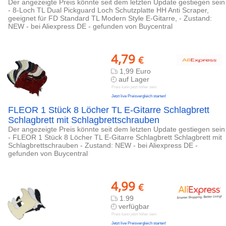
Der angezeigte Preis könnte seit dem letzten Update gestiegen sein
- 8-Loch TL Dual Pickguard Loch Schutzplatte HH Anti Scraper,
geeignet für FD Standard TL Modern Style E-Gitarre, - Zustand:
NEW - bei Aliexpress DE - gefunden von Buycentral
4,79
€
1,99 Euro
auf Lager
Preis kann jetzt höher sein
Jetzt live Preisvergleich starten!
FLEOR 1 Stück 8 Löcher TL E-Gitarre Schlagbrett
Schlagbrett mit Schlagbrettschrauben
Der angezeigte Preis könnte seit dem letzten Update gestiegen sein
- FLEOR 1 Stück 8 Löcher TL E-Gitarre Schlagbrett Schlagbrett mit
Schlagbrettschrauben - Zustand: NEW - bei Aliexpress DE -
gefunden von Buycentral
4,99
€
1.99
verfügbar
Preis kann jetzt höher sein
Jetzt live Preisvergleich starten!