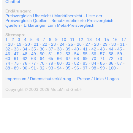
Chatbot
Erklärungen:
Preisvergleich Übersicht / Marktübersicht
-
Liste der
Preisvergleich Quellen
-
Benutzerdefinierte Preisvergleich
Quellen
-
Erklärungen zum Meta-Preisvergleich
Sitemaps:
1
-
2
-
3
-
4
-
5
-
6
-
7
-
8
-
9
-
10
-
11
-
12
-
13
-
14
-
15
-
16
-
17
-
18
-
19
-
20
-
21
-
22
-
23
-
24
-
25
-
26
-
27
-
28
-
29
-
30
-
31
-
32
-
33
-
34
-
35
-
36
-
37
-
38
-
39
-
40
-
41
-
42
-
43
-
44
-
45
-
46
-
47
-
48
-
49
-
50
-
51
-
52
-
53
-
54
-
55
-
56
-
57
-
58
-
59
-
60
-
61
-
62
-
63
-
64
-
65
-
66
-
67
-
68
-
69
-
70
-
71
-
72
-
73
-
74
-
75
-
76
-
77
-
78
-
79
-
80
-
81
-
82
-
83
-
84
-
85
-
86
-
87
-
88
-
89
-
90
-
91
-
92
-
93
-
94
-
95
-
96
-
97
-
98
-
99
-
100
-
Impressum / Datenschutzerklärung
Presse / Links / Logos
Copyright © 2003-2026 MetaMind GmbH