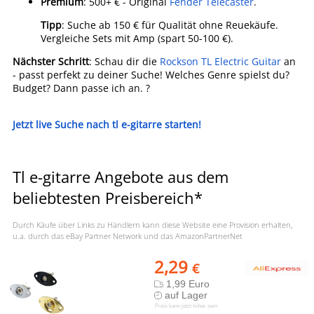
Premium
: 500+ € - Original
Fender Telecaster
.
Tipp
: Suche ab 150 € für Qualität ohne Reuekäufe.
Vergleiche Sets mit Amp (spart 50-100 €).
Nächster Schritt
: Schau dir die
Rockson TL Electric Guitar
an
- passt perfekt zu deiner Suche! Welches Genre spielst du?
Budget? Dann passe ich an. ?
Jetzt live Suche nach tl e-gitarre starten!
Tl e-gitarre Angebote aus dem
beliebtesten Preisbereich*
Durch Käufe über Links zu Händlern kann diese Website eine Provision erhalten,
u.a. durch das eBay Partner Network und das AmazonPartnerNet
2,29
€
1,99 Euro
auf Lager
Preis kann jetzt höher sein