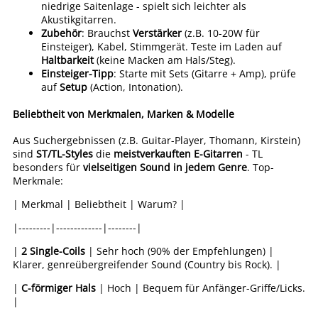
niedrige Saitenlage - spielt sich leichter als
Akustikgitarren.
Zubehör
: Brauchst
Verstärker
(z.B. 10-20W für
Einsteiger), Kabel, Stimmgerät. Teste im Laden auf
Haltbarkeit
(keine Macken am Hals/Steg).
Einsteiger-Tipp
: Starte mit Sets (Gitarre + Amp), prüfe
auf
Setup
(Action, Intonation).
Beliebtheit von Merkmalen, Marken & Modelle
Aus Suchergebnissen (z.B. Guitar-Player, Thomann, Kirstein)
sind
ST/TL-Styles
die
meistverkauften E-Gitarren
- TL
besonders für
vielseitigen Sound in jedem Genre
. Top-
Merkmale:
| Merkmal | Beliebtheit | Warum? |
|---------|-------------|--------|
|
2 Single-Coils
| Sehr hoch (90% der Empfehlungen) |
Klarer, genreübergreifender Sound (Country bis Rock). |
|
C-förmiger Hals
| Hoch | Bequem für Anfänger-Griffe/Licks.
|