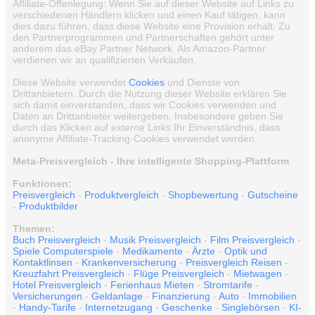
Affiliate-Offenlegung: Wenn Sie auf dieser Website auf Links zu
verschiedenen Händlern klicken und einen Kauf tätigen, kann
dies dazu führen, dass diese Website eine Provision erhält. Zu
den Partnerprogrammen und Partnerschaften gehört unter
anderem das eBay Partner Network. Als Amazon-Partner
verdienen wir an qualifizierten Verkäufen.
Diese Website verwendet
Cookies
und Dienste von
Drittanbietern. Durch die Nutzung dieser Website erklären Sie
sich damit einverstanden, dass wir Cookies verwenden und
Daten an Drittanbieter weitergeben. Insbesondere geben Sie
durch das Klicken auf externe Links Ihr Einverständnis, dass
anonyme Affiliate-Tracking-Cookies verwendet werden.
Meta-Preisvergleich - Ihre intelligente Shopping-Plattform
Funktionen:
Preisvergleich
-
Produktvergleich
-
Shopbewertung
-
Gutscheine
-
Produktbilder
Themen:
Buch Preisvergleich
-
Musik Preisvergleich
-
Film Preisvergleich
-
Spiele Computerspiele
-
Medikamente
-
Ärzte
-
Optik und
Kontaktlinsen
-
Krankenversicherung
-
Preisvergleich Reisen
-
Kreuzfahrt Preisvergleich
-
Flüge Preisvergleich
-
Mietwagen
-
Hotel Preisvergleich
-
Ferienhaus Mieten
-
Stromtarife
-
Versicherungen
-
Geldanlage
-
Finanzierung
-
Auto
-
Immobilien
-
Handy-Tarife
-
Internetzugang
-
Geschenke
-
Singlebörsen
-
KI-