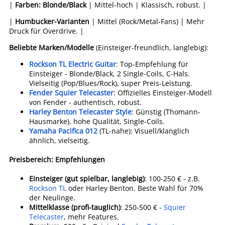
|
Farben: Blonde/Black
| Mittel-hoch | Klassisch, robust. |
|
Humbucker-Varianten
| Mittel (Rock/Metal-Fans) | Mehr
Druck für Overdrive. |
Beliebte Marken/Modelle
(Einsteiger-freundlich, langlebig):
Rockson TL Electric Guitar
: Top-Empfehlung für
Einsteiger - Blonde/Black, 2 Single-Coils, C-Hals.
Vielseitig (Pop/Blues/Rock), super Preis-Leistung.
Fender Squier Telecaster
: Offizielles Einsteiger-Modell
von Fender - authentisch, robust.
Harley Benton Telecaster Style
: Günstig (Thomann-
Hausmarke), hohe Qualität, Single-Coils.
Yamaha Pacifica 012
(TL-nahe): Visuell/klanglich
ähnlich, vielseitig.
Preisbereich: Empfehlungen
Einsteiger (gut spielbar, langlebig)
: 100-250 € - z.B.
Rockson TL
oder Harley Benton. Beste Wahl für 70%
der Neulinge.
Mittelklasse (profi-tauglich)
: 250-500 € -
Squier
Telecaster
, mehr Features.