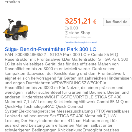
erhalten.
3251,21
€
kaufland.d
e
0.00
siehe Shop
Preis kann jetzt höher sein
Jetzt live Preisvergleich starten!
Stiga- Benzin-Frontmäher Park 300 LC
EAN: 8008984866522 - STIGA Park 300 LC + Combi 85 M Q
Rasentraktor mit FrontmähwerkDer Gartentraktor STIGA Park 300
LC ist ein vielseitiges Gerät, das für das effiziente Mähen von
Rasenflächen bis zu 3000 m entwickelt wurde. Dank seiner
kompakten Bauweise, der Knicklenkung und dem Frontmähwerk
eignet er sich hervorragend für Gärten mit zahlreichen Hindernissen
und engen Durchfahrten.VERWENDUNGSZWECK:Für
Rasenflächen bis zu 3000 m Für Nutzer, die einen präzisen und
wendigen Traktor suchenIdeal für Gärten mit Bäumen, Beeten und
anderen HindernissenWICHTIGSTE VORTEILE:STIGA ST 400
Motor mit 7,1 kW LeistungKnicklenkungMähwerk Combi 85 M Q mit
QuickFlip-TechnologieRAC Quick Connect-
SystemElektromagnetische Messerzuschaltung (PTO)Verstellbares
Lenkrad und bequemer SitzSTIGA ST 400 Motor mit 7,1 kW
LeistungDer Einzylindermotor mit 414 cm Hubraum sorgt für
ausreichend Leistung zum effizienten Mähen, selbst unter
schwierigeren Bedingungen.KnicklenkungErmöglicht präzises