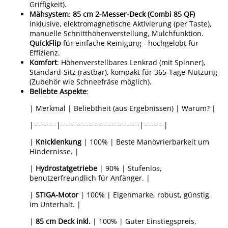
Griffigkeit).
Mähsystem
:
85 cm 2-Messer-Deck (Combi 85 QF)
inklusive, elektromagnetische Aktivierung (per Taste),
manuelle Schnitthöhenverstellung, Mulchfunktion.
QuickFlip
für einfache Reinigung - hochgelobt für
Effizienz.
Komfort
: Höhenverstellbares Lenkrad (mit Spinner),
Standard-Sitz (rastbar), kompakt für 365-Tage-Nutzung
(Zubehör wie Schneefräse möglich).
Beliebte Aspekte
:
| Merkmal | Beliebtheit (aus Ergebnissen) | Warum? |
|---------|-------------------------------|--------|
|
Knicklenkung
| 100% | Beste Manövrierbarkeit um
Hindernisse. |
|
Hydrostatgetriebe
| 90% | Stufenlos,
benutzerfreundlich für Anfänger. |
|
STIGA-Motor
| 100% | Eigenmarke, robust, günstig
im Unterhalt. |
|
85 cm Deck inkl.
| 100% | Guter Einstiegspreis,