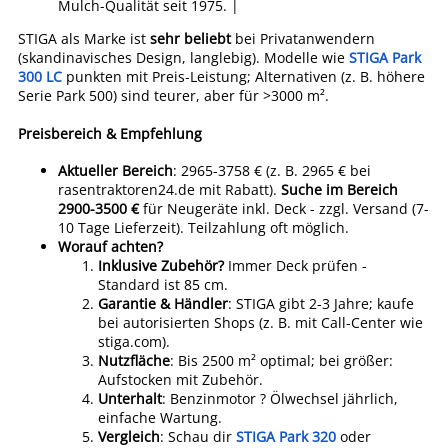
Mulch-Qualität seit 1975. |
STIGA als Marke ist
sehr beliebt
bei Privatanwendern
(skandinavisches Design, langlebig). Modelle wie
STIGA Park
300 LC
punkten mit Preis-Leistung; Alternativen (z. B. höhere
Serie Park 500) sind teurer, aber für >3000 m².
Preisbereich & Empfehlung
Aktueller Bereich
: 2965-3758 € (z. B. 2965 € bei
rasentraktoren24.de mit Rabatt).
Suche im Bereich
2900-3500 €
für Neugeräte inkl. Deck - zzgl. Versand (7-
10 Tage Lieferzeit). Teilzahlung oft möglich.
Worauf achten?
Inklusive Zubehör?
Immer Deck prüfen -
Standard ist 85 cm.
Garantie & Händler
: STIGA gibt 2-3 Jahre; kaufe
bei autorisierten Shops (z. B. mit Call-Center wie
stiga.com).
Nutzfläche
: Bis 2500 m² optimal; bei größer:
Aufstocken mit Zubehör.
Unterhalt
: Benzinmotor ? Ölwechsel jährlich,
einfache Wartung.
Vergleich
: Schau dir
STIGA Park 320
oder