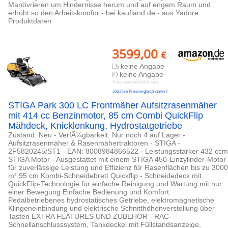
Manövrieren um Hindernisse herum und auf engem Raum und
erhöht so den Arbeitskomfor - bei kaufland.de - aus Yadore
Produktdaten
3599,00
€
keine Angabe
keine Angabe
Preis kann jetzt höher sein
Jetzt live Preisvergleich starten!
STIGA Park 300 LC Frontmäher Aufsitzrasenmäher
mit 414 cc Benzinmotor, 85 cm Combi QuickFlip
Mähdeck, Knicklenkung, Hydrostatgetriebe
Zustand: Neu - VerfÃ¼gbarkeit: Nur noch 4 auf Lager -
Aufsitzrasenmäher & Rasenmähertraktoren - STIGA -
2F5820245/ST1 - EAN: 8008984866522 - Leistungsstarker 432 ccm
STIGA Motor - Ausgestattet mit einem STIGA 450-Einzylinder-Motor
für zuverlässige Leistung und Effizienz für Rasenflächen bis zu 3000
m² 95 cm Kombi-Schneidebrett Quickflip - Schneidedeck mit
QuickFlip-Technologie für einfache Reinigung und Wartung mit nur
einer Bewegung Einfache Bedienung und Komfort:
Pedalbetriebenes hydrostatisches Getriebe, elektromagnetische
Klingeneinbindung und elektrische Schnitthöhenverstellung über
Tasten EXTRA FEATURES UND ZUBEHÖR - RAC-
Schnellanschlusssystem, Tankdeckel mit Füllstandsanzeige,