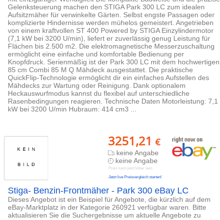
Gelenksteuerung machen den STIGA Park 300 LC zum idealen
Aufsitzmäher für verwinkelte Gärten. Selbst engste Passagen oder
komplizierte Hindernisse werden mühelos gemeistert. Angetrieben
von einem kraftvollen ST 400 Powered by STIGA Einzylindermotor
(7,1 kW bei 3200 U/min), liefert er zuverlässig genug Leistung für
Flächen bis 2.500 m2. Die elektromagnetische Messerzuschaltung
ermöglicht eine einfache und komfortable Bedienung per
Knopfdruck. Serienmäßig ist der Park 300 LC mit dem hochwertigen
85 cm Combi 85 M Q Mähdeck ausgestattet. Die praktische
QuickFlip-Technologie ermöglicht dir ein einfaches Aufstellen des
Mähdecks zur Wartung oder Reinigung. Dank optionalem
Heckauswurfmodus kannst du flexibel auf unterschiedliche
Rasenbedingungen reagieren. Technische Daten Motorleistung: 7,1
kW bei 3200 U/min Hubraum: 414 cm3 ...
3251,21
€
keine Angabe
keine Angabe
Preis kann jetzt höher sein
Jetzt live Preisvergleich starten!
Stiga- Benzin-Frontmäher - Park 300 eBay LC
Dieses Angebot ist ein Beispiel für Angebote, die kürzlich auf dem
eBay-Marktplatz in der Kategorie 260921 verfügbar waren. Bitte
aktualisieren Sie die Suchergebnisse um aktuelle Angebote zu