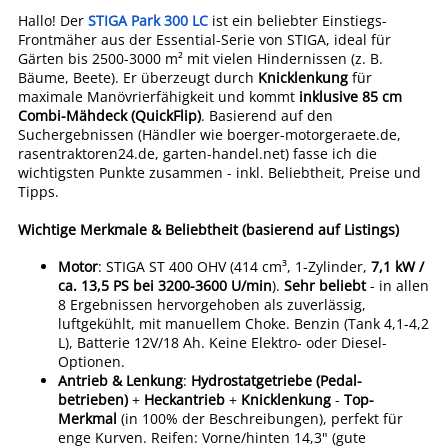
Hallo! Der
STIGA Park 300 LC
ist ein beliebter Einstiegs-
Frontmäher aus der Essential-Serie von STIGA, ideal für
Gärten bis 2500-3000 m² mit vielen Hindernissen (z. B.
Bäume, Beete). Er überzeugt durch
Knicklenkung
für
maximale Manövrierfähigkeit und kommt
inklusive 85 cm
Combi-Mähdeck (QuickFlip)
. Basierend auf den
Suchergebnissen (Händler wie boerger-motorgeraete.de,
rasentraktoren24.de, garten-handel.net) fasse ich die
wichtigsten Punkte zusammen - inkl. Beliebtheit, Preise und
Tipps.
Wichtige Merkmale & Beliebtheit (basierend auf Listings)
Motor
: STIGA ST 400 OHV (414 cm³, 1-Zylinder,
7,1 kW /
ca. 13,5 PS bei 3200-3600 U/min
).
Sehr beliebt
- in allen
8 Ergebnissen hervorgehoben als zuverlässig,
luftgekühlt, mit manuellem Choke. Benzin (Tank 4,1-4,2
L), Batterie 12V/18 Ah. Keine Elektro- oder Diesel-
Optionen.
Antrieb & Lenkung
:
Hydrostatgetriebe (Pedal-
betrieben)
+
Heckantrieb
+
Knicklenkung
-
Top-
Merkmal
(in 100% der Beschreibungen), perfekt für
enge Kurven. Reifen: Vorne/hinten 14,3" (gute