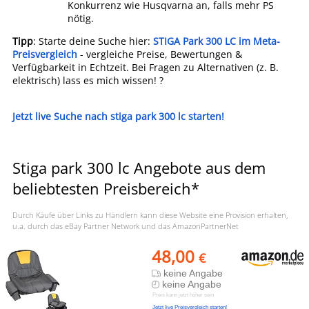
Konkurrenz wie Husqvarna an, falls mehr PS
nötig.
Tipp
: Starte deine Suche hier:
STIGA Park 300 LC im Meta-
Preisvergleich
- vergleiche Preise, Bewertungen &
Verfügbarkeit in Echtzeit. Bei Fragen zu Alternativen (z. B.
elektrisch) lass es mich wissen! ?
Jetzt live Suche nach stiga park 300 lc starten!
Stiga park 300 lc Angebote aus dem
beliebtesten Preisbereich*
Durch Käufe über Links zu Händlern kann diese Website eine Provision erhalten,
u.a. durch das eBay Partner Network und das AmazonPartnerNet
48,00
€
keine Angabe
keine Angabe
Preis kann jetzt höher sein
Jetzt live Preisvergleich starten!