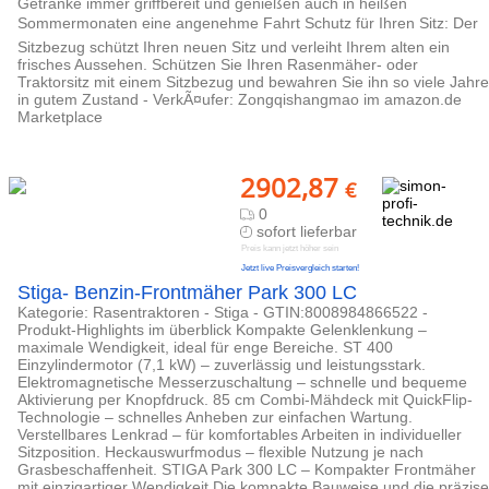
Getränke immer griffbereit und genießen auch in heißen
Sommermonaten eine angenehme Fahrt Schutz für Ihren Sitz: Der
Sitzbezug schützt Ihren neuen Sitz und verleiht Ihrem alten ein
frisches Aussehen. Schützen Sie Ihren Rasenmäher- oder
Traktorsitz mit einem Sitzbezug und bewahren Sie ihn so viele Jahre
in gutem Zustand - VerkÃ¤ufer: Zongqishangmao im amazon.de
Marketplace
2902,87
€
0
sofort lieferbar
Preis kann jetzt höher sein
Jetzt live Preisvergleich starten!
Stiga- Benzin-Frontmäher Park 300 LC
Kategorie: Rasentraktoren - Stiga - GTIN:8008984866522 -
Produkt-Highlights im überblick Kompakte Gelenklenkung –
maximale Wendigkeit, ideal für enge Bereiche. ST 400
Einzylindermotor (7,1 kW) – zuverlässig und leistungsstark.
Elektromagnetische Messerzuschaltung – schnelle und bequeme
Aktivierung per Knopfdruck. 85 cm Combi-Mähdeck mit QuickFlip-
Technologie – schnelles Anheben zur einfachen Wartung.
Verstellbares Lenkrad – für komfortables Arbeiten in individueller
Sitzposition. Heckauswurfmodus – flexible Nutzung je nach
Grasbeschaffenheit. STIGA Park 300 LC – Kompakter Frontmäher
mit einzigartiger Wendigkeit Die kompakte Bauweise und die präzise