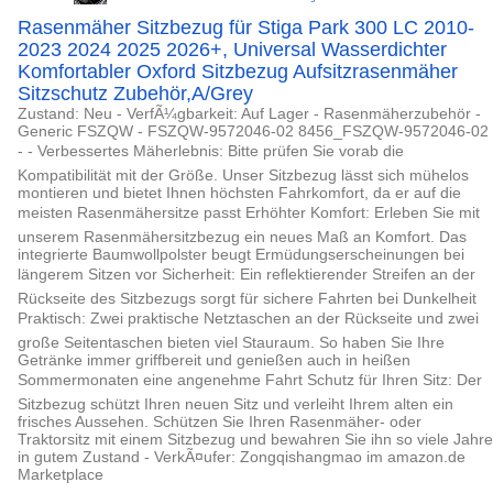
Rasenmäher Sitzbezug für Stiga Park 300 LC 2010-
2023 2024 2025 2026+, Universal Wasserdichter
Komfortabler Oxford Sitzbezug Aufsitzrasenmäher
Sitzschutz Zubehör,A/Grey
Zustand: Neu - VerfÃ¼gbarkeit: Auf Lager - Rasenmäherzubehör -
Generic FSZQW - FSZQW-9572046-02 8456_FSZQW-9572046-02
- - Verbessertes Mäherlebnis: Bitte prüfen Sie vorab die
Kompatibilität mit der Größe. Unser Sitzbezug lässt sich mühelos
montieren und bietet Ihnen höchsten Fahrkomfort, da er auf die
meisten Rasenmähersitze passt Erhöhter Komfort: Erleben Sie mit
unserem Rasenmähersitzbezug ein neues Maß an Komfort. Das
integrierte Baumwollpolster beugt Ermüdungserscheinungen bei
längerem Sitzen vor Sicherheit: Ein reflektierender Streifen an der
Rückseite des Sitzbezugs sorgt für sichere Fahrten bei Dunkelheit
Praktisch: Zwei praktische Netztaschen an der Rückseite und zwei
große Seitentaschen bieten viel Stauraum. So haben Sie Ihre
Getränke immer griffbereit und genießen auch in heißen
Sommermonaten eine angenehme Fahrt Schutz für Ihren Sitz: Der
Sitzbezug schützt Ihren neuen Sitz und verleiht Ihrem alten ein
frisches Aussehen. Schützen Sie Ihren Rasenmäher- oder
Traktorsitz mit einem Sitzbezug und bewahren Sie ihn so viele Jahre
in gutem Zustand - VerkÃ¤ufer: Zongqishangmao im amazon.de
Marketplace