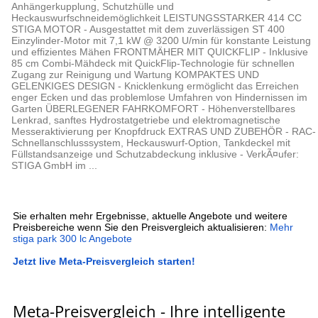
Anhängerkupplung, Schutzhülle und
Heckauswurfschneidemöglichkeit LEISTUNGSSTARKER 414 CC
STIGA MOTOR - Ausgestattet mit dem zuverlässigen ST 400
Einzylinder-Motor mit 7,1 kW @ 3200 U/min für konstante Leistung
und effizientes Mähen FRONTMÄHER MIT QUICKFLIP - Inklusive
85 cm Combi-Mähdeck mit QuickFlip-Technologie für schnellen
Zugang zur Reinigung und Wartung KOMPAKTES UND
GELENKIGES DESIGN - Knicklenkung ermöglicht das Erreichen
enger Ecken und das problemlose Umfahren von Hindernissen im
Garten ÜBERLEGENER FAHRKOMFORT - Höhenverstellbares
Lenkrad, sanftes Hydrostatgetriebe und elektromagnetische
Messeraktivierung per Knopfdruck EXTRAS UND ZUBEHÖR - RAC-
Schnellanschlusssystem, Heckauswurf-Option, Tankdeckel mit
Füllstandsanzeige und Schutzabdeckung inklusive - VerkÃ¤ufer:
STIGA GmbH im ...
Sie erhalten mehr Ergebnisse, aktuelle Angebote und weitere
Preisbereiche wenn Sie den Preisvergleich aktualisieren:
Mehr
stiga park 300 lc Angebote
Jetzt live Meta-Preisvergleich starten!
Meta-Preisvergleich - Ihre intelligente