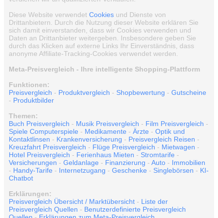
Diese Website verwendet
Cookies
und Dienste von
Drittanbietern. Durch die Nutzung dieser Website erklären Sie
sich damit einverstanden, dass wir Cookies verwenden und
Daten an Drittanbieter weitergeben. Insbesondere geben Sie
durch das Klicken auf externe Links Ihr Einverständnis, dass
anonyme Affiliate-Tracking-Cookies verwendet werden.
Meta-Preisvergleich - Ihre intelligente Shopping-Plattform
Funktionen:
Preisvergleich
-
Produktvergleich
-
Shopbewertung
-
Gutscheine
-
Produktbilder
Themen:
Buch Preisvergleich
-
Musik Preisvergleich
-
Film Preisvergleich
-
Spiele Computerspiele
-
Medikamente
-
Ärzte
-
Optik und
Kontaktlinsen
-
Krankenversicherung
-
Preisvergleich Reisen
-
Kreuzfahrt Preisvergleich
-
Flüge Preisvergleich
-
Mietwagen
-
Hotel Preisvergleich
-
Ferienhaus Mieten
-
Stromtarife
-
Versicherungen
-
Geldanlage
-
Finanzierung
-
Auto
-
Immobilien
-
Handy-Tarife
-
Internetzugang
-
Geschenke
-
Singlebörsen
-
KI-
Chatbot
Erklärungen:
Preisvergleich Übersicht / Marktübersicht
-
Liste der
Preisvergleich Quellen
-
Benutzerdefinierte Preisvergleich
Quellen
-
Erklärungen zum Meta-Preisvergleich