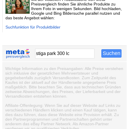
Preisvergleich finden Sie ähnliche Produkte zu
Ihrem Foto in wenigen Sekunden. Bild hochladen,
Google und Bing Bildersuche parallel nutzen und
das beste Angebot wählen:
Suchfunktion für Produktbilder
Wichtige Information zu den Preisangaben: Alle Preise verstehen
sich inklusive der gesetzlichen Mehrwertsteuer und
gegebebenfalls zuzüglich Versandkosten. Zum Zeitpunkt des
Kaufes ist der aktuell auf der Händlerseite angegebene Preis
maßgeblich. Bitte beachten Sie, dass aus technischen Gründen
zeitweise Abweichungen, des Preises, der Lieferbarkeit und der
Versandkosten entstehen können.
Affiliate-Offenlegung: Wenn Sie auf dieser Website auf Links zu
verschiedenen Händlern klicken und einen Kauf tätigen, kann
dies dazu führen, dass diese Website eine Provision erhält. Zu
den Partnerprogrammen und Partnerschaften gehört unter
anderem das eBay Partner Network. Als Amazon-Partner
verdienen wir an qualifizierten Verkäufen.