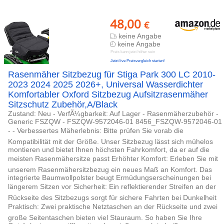
48,00
€
keine Angabe
keine Angabe
Preis kann jetzt höher sein
Jetzt live Preisvergleich starten!
Rasenmäher Sitzbezug für Stiga Park 300 LC 2010-
2023 2024 2025 2026+, Universal Wasserdichter
Komfortabler Oxford Sitzbezug Aufsitzrasenmäher
Sitzschutz Zubehör,A/Black
Zustand: Neu - VerfÃ¼gbarkeit: Auf Lager - Rasenmäherzubehör -
Generic FSZQW - FSZQW-9572046-01 8456_FSZQW-9572046-01
- - Verbessertes Mäherlebnis: Bitte prüfen Sie vorab die
Kompatibilität mit der Größe. Unser Sitzbezug lässt sich mühelos
montieren und bietet Ihnen höchsten Fahrkomfort, da er auf die
meisten Rasenmähersitze passt Erhöhter Komfort: Erleben Sie mit
unserem Rasenmähersitzbezug ein neues Maß an Komfort. Das
integrierte Baumwollpolster beugt Ermüdungserscheinungen bei
längerem Sitzen vor Sicherheit: Ein reflektierender Streifen an der
Rückseite des Sitzbezugs sorgt für sichere Fahrten bei Dunkelheit
Praktisch: Zwei praktische Netztaschen an der Rückseite und zwei
große Seitentaschen bieten viel Stauraum. So haben Sie Ihre