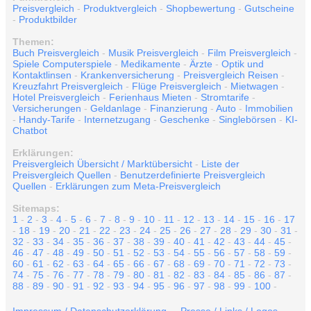
Preisvergleich
-
Produktvergleich
-
Shopbewertung
-
Gutscheine
-
Produktbilder
Themen:
Buch Preisvergleich
-
Musik Preisvergleich
-
Film Preisvergleich
-
Spiele Computerspiele
-
Medikamente
-
Ärzte
-
Optik und
Kontaktlinsen
-
Krankenversicherung
-
Preisvergleich Reisen
-
Kreuzfahrt Preisvergleich
-
Flüge Preisvergleich
-
Mietwagen
-
Hotel Preisvergleich
-
Ferienhaus Mieten
-
Stromtarife
-
Versicherungen
-
Geldanlage
-
Finanzierung
-
Auto
-
Immobilien
-
Handy-Tarife
-
Internetzugang
-
Geschenke
-
Singlebörsen
-
KI-
Chatbot
Erklärungen:
Preisvergleich Übersicht / Marktübersicht
-
Liste der
Preisvergleich Quellen
-
Benutzerdefinierte Preisvergleich
Quellen
-
Erklärungen zum Meta-Preisvergleich
Sitemaps:
1
-
2
-
3
-
4
-
5
-
6
-
7
-
8
-
9
-
10
-
11
-
12
-
13
-
14
-
15
-
16
-
17
-
18
-
19
-
20
-
21
-
22
-
23
-
24
-
25
-
26
-
27
-
28
-
29
-
30
-
31
-
32
-
33
-
34
-
35
-
36
-
37
-
38
-
39
-
40
-
41
-
42
-
43
-
44
-
45
-
46
-
47
-
48
-
49
-
50
-
51
-
52
-
53
-
54
-
55
-
56
-
57
-
58
-
59
-
60
-
61
-
62
-
63
-
64
-
65
-
66
-
67
-
68
-
69
-
70
-
71
-
72
-
73
-
74
-
75
-
76
-
77
-
78
-
79
-
80
-
81
-
82
-
83
-
84
-
85
-
86
-
87
-
88
-
89
-
90
-
91
-
92
-
93
-
94
-
95
-
96
-
97
-
98
-
99
-
100
-