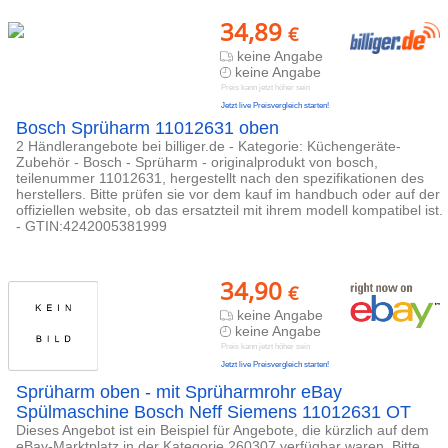
34,89
€
keine Angabe
keine Angabe
Preis kann jetzt höher sein
Jetzt live Preisvergleich starten!
Bosch Sprüharm 11012631 oben
2 Händlerangebote bei billiger.de - Kategorie: Küchengeräte-
Zubehör - Bosch - Sprüharm - originalprodukt von bosch,
teilenummer 11012631, hergestellt nach den spezifikationen des
herstellers. Bitte prüfen sie vor dem kauf im handbuch oder auf der
offiziellen website, ob das ersatzteil mit ihrem modell kompatibel ist.
- GTIN:4242005381999
34,90
€
keine Angabe
keine Angabe
Preis kann jetzt höher sein
Jetzt live Preisvergleich starten!
Sprüharm oben - mit Sprüharmrohr eBay
Spülmaschine Bosch Neff Siemens 11012631 OT
Dieses Angebot ist ein Beispiel für Angebote, die kürzlich auf dem
eBay-Marktplatz in der Kategorie 260307 verfügbar waren. Bitte