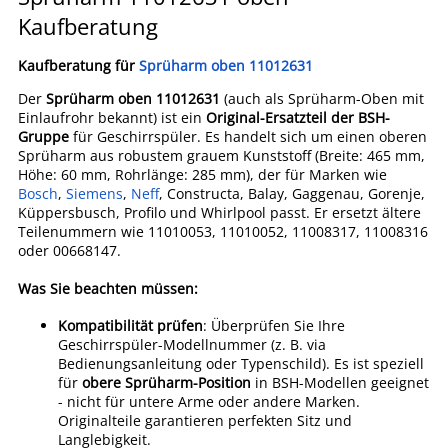
Kaufberatung
Kaufberatung für
Sprüharm oben 11012631
Der
Sprüharm oben 11012631
(auch als Sprüharm-Oben mit
Einlaufrohr bekannt) ist ein
Original-Ersatzteil der BSH-
Gruppe
für Geschirrspüler. Es handelt sich um einen oberen
Sprüharm aus robustem grauem Kunststoff (Breite: 465 mm,
Höhe: 60 mm, Rohrlänge: 285 mm), der für Marken wie
Bosch
,
Siemens
,
Neff
, Constructa, Balay, Gaggenau, Gorenje,
Küppersbusch, Profilo und Whirlpool passt. Er ersetzt ältere
Teilenummern wie 11010053, 11010052, 11008317, 11008316
oder 00668147.
Was Sie beachten müssen:
Kompatibilität prüfen
: Überprüfen Sie Ihre
Geschirrspüler-Modellnummer (z. B. via
Bedienungsanleitung oder Typenschild). Es ist speziell
für
obere Sprüharm-Position
in BSH-Modellen geeignet
- nicht für untere Arme oder andere Marken.
Originalteile garantieren perfekten Sitz und
Langlebigkeit.