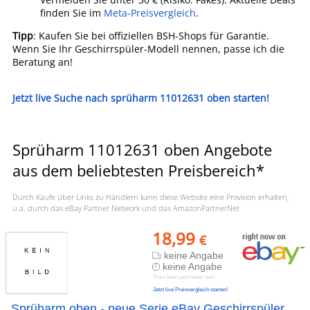
finden Sie im
Meta-Preisvergleich
.
Tipp
: Kaufen Sie bei offiziellen BSH-Shops für Garantie.
Wenn Sie Ihr Geschirrspüler-Modell nennen, passe ich die
Beratung an!
Jetzt live Suche nach sprüharm 11012631 oben starten!
Sprüharm 11012631 oben Angebote
aus dem beliebtesten Preisbereich*
Durch Käufe über Links zu Händlern kann diese Website eine Provision erhalten,
u.a. durch das eBay Partner Network und das AmazonPartnerNet
18,99
€
keine Angabe
keine Angabe
Preis kann jetzt höher sein
Jetzt live Preisvergleich starten!
Sprüharm oben - neue Serie eBay Geschirrspüler