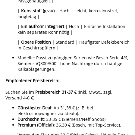
Passgenauigkeit |
|
Kunststoff (grau)
| Hoch | Leicht, korrosionsfrei,
langlebig |
|
Einlaufrohr integriert
| Hoch | Einfache Installation,
kein separates Rohr nötig |
|
Obere Position
| Standard | Häufigster Defektbereich
in Geschirrspülern |
Modelle: Passt zu gängigen Serien wie Bosch Serie 4/6,
Siemens iQ300/500 - hohe Nachfrage durch häufige
Kalkablagerungen.
Empfohlener Preisbereich:
Suchen Sie im
Preisbereich 31-37 €
(inkl. MwSt., zzgl.
Versand 4-6 €).
Günstigster Deal
: Ab 31,38 € (z. B. bei
elektroshopwagner via Idealo).
Durchschnitt
: 33-35 € (Siemens/Neff-Shops).
Premium (Official)
: 36,30 € (Bosch, mit Top-Service).
Vermeiden Sie unter 30 € (Risiko: Fakes). Aktuelle Deals