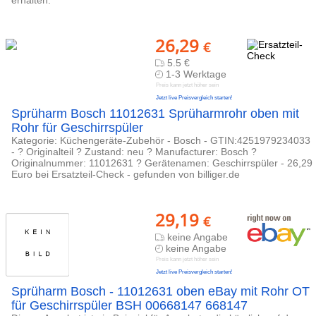
26,29
€
5.5 €
1-3 Werktage
Preis kann jetzt höher sein
Jetzt live Preisvergleich starten!
Sprüharm Bosch 11012631 Sprüharmrohr oben mit
Rohr für Geschirrspüler
Kategorie: Küchengeräte-Zubehör - Bosch - GTIN:4251979234033
- ? Originalteil ? Zustand: neu ? Manufacturer: Bosch ?
Originalnummer: 11012631 ? Gerätenamen: Geschirrspüler - 26,29
Euro bei Ersatzteil-Check - gefunden von billiger.de
29,19
€
keine Angabe
keine Angabe
Preis kann jetzt höher sein
Jetzt live Preisvergleich starten!
Sprüharm Bosch - 11012631 oben eBay mit Rohr OT
für Geschirrspüler BSH 00668147 668147