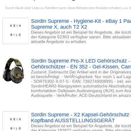
Durch Käufe über Links zu Händlern kann diese Website eine Provision erhalten, u.
Sordin Supreme - Hygiene-Kit - eBay 1 Paar
Supreme X, auch T2 X2
Dieses Angebot ist ein Beispiel für Angebote, die kürz
der Kategorie 62303 verfügbar waren. Bitte aktualisi
aktuelle Angebote zu erhalten.
Sordin Supreme Pro-X LED Gehörschutz - 
Gehörschützer - EN 352 - Gel-Kissen, Ca
Zustand: Gebraucht Der Artikel wird in der Originalve
ist beschÃ¤digt. - VerfÃ¼gbarkeit: Nur noch 1 auf Lag
- SOR75302-X-07-S - EAN: 7392749008991 - inkl. ein
SordinHEAR2-Klangsystem automatische Abschaltung
komfortablem Gelkissen Audioeingang (AUX) zum Ans
Audioquelle - VerkÃ¤ufer: ACE-Deutschland im amaz
Sordin Supreme - X2 Kapsel-Gehörschutz 
Kopfband AUSSTELLUNGSGERÄT
Dieses Angebot ist ein Beispiel für Angebote, die kürz
der Kategorie 183877 verfügbar waren. Bitte aktualis