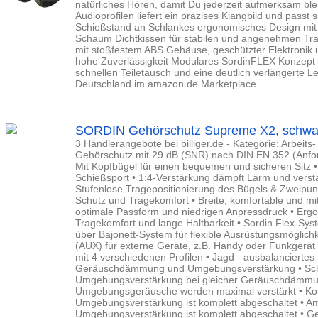
natürliches Hören, damit Du jederzeit aufmerksam ble
Audioprofilen liefert ein präzises Klangbild und passt
Schießstand an Schlankes ergonomisches Design mi
Schaum Dichtkissen für stabilen und angenehmen Tra
mit stoßfestem ABS Gehäuse, geschützter Elektronik u
hohe Zuverlässigkeit Modulares SordinFLEX Konzept 
schnellen Teiletausch und eine deutlich verlängerte 
Deutschland im amazon.de Marketplace
SORDIN Gehörschutz Supreme X2, schwa
3 Händlerangebote bei billiger.de - Kategorie: Arbeits
Gehörschutz mit 29 dB (SNR) nach DIN EN 352 (Anfo
Mit Kopfbügel für einen bequemen und sicheren Sitz • 
Schießsport • 1:4-Verstärkung dämpft Lärm und vers
Stufenlose Tragepositionierung des Bügels & Zweipun
Schutz und Tragekomfort • Breite, komfortable und mit 
optimale Passform und niedrigen Anpressdruck • Erg
Tragekomfort und lange Haltbarkeit • Sordin Flex-Sys
über Bajonett-System für flexible Ausrüstungsmöglich
(AUX) für externe Geräte, z.B. Handy oder Funkgerä
mit 4 verschiedenen Profilen • Jagd - ausbalanciertes 
Geräuschdämmung und Umgebungsverstärkung • Schi
Umgebungsverstärkung bei gleicher Geräuschdämmun
Umgebungsgeräusche werden maximal verstärkt • Ko
Umgebungsverstärkung ist komplett abgeschaltet • Amb
Umgebungsverstärkung ist komplett abgeschaltet • Ge