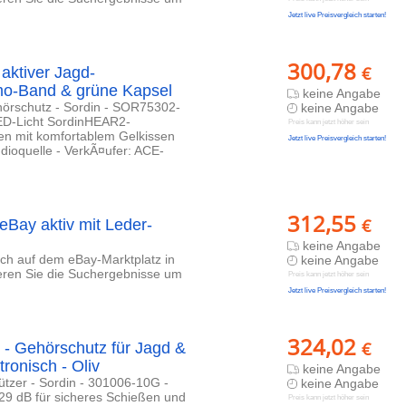
Jetzt live Preisvergleich starten!
300,78
€
aktiver Jagd-
mo-Band & grüne Kapsel
keine Angabe
hörschutz - Sordin - SOR75302-
keine Angabe
LED-Licht SordinHEAR2-
Preis kann jetzt höher sein
en mit komfortablem Gelkissen
Jetzt live Preisvergleich starten!
ioquelle - VerkÃ¤ufer: ACE-
312,55
€
Bay aktiv mit Leder-
keine Angabe
lich auf dem eBay-Marktplatz in
keine Angabe
ieren Sie die Suchergebnisse um
Preis kann jetzt höher sein
Jetzt live Preisvergleich starten!
324,02
€
- Gehörschutz für Jagd &
ronisch - Oliv
keine Angabe
ützer - Sordin - 301006-10G -
keine Angabe
9 dB für sicheres Schießen und
Preis kann jetzt höher sein