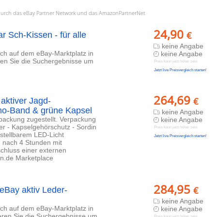
a. durch das eBay Partner Network und das AmazonPartnerNet
24,90
€
 Sch-Kissen - für alle
keine Angabe
lich auf dem eBay-Marktplatz in
keine Angabe
eren Sie die Suchergebnisse um
Preis kann jetzt höher sein
Jetzt live Preisvergleich starten!
264,69
€
aktiver Jagd-
mo-Band & grüne Kapsel
keine Angabe
rpackung zugestellt. Verpackung
keine Angabe
er - Kapselgehörschutz - Sordin
Preis kann jetzt höher sein
stellbarem LED-Licht
Jetzt live Preisvergleich starten!
 nach 4 Stunden mit
chluss einer externen
on.de Marketplace
284,95
€
eBay aktiv Leder-
keine Angabe
lich auf dem eBay-Marktplatz in
keine Angabe
ieren Sie die Suchergebnisse um
Preis kann jetzt höher sein