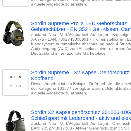
aktuelle Angebote zu erhalten.
Sordin Supreme Pro-X LED Gehörschutz - 
Gehörschützer - EN 352 - Gel-Kissen, Ca
Zustand: Neu - VerfÃ¼gbarkeit: Auf Lager - Kapselge
X-07-S - EAN: 7392749008991 - inkl. einstellbarem 
Klangsystem automatische Abschaltung nach 4 Stund
Audioeingang (AUX) zum Anschluss einer externen Aud
Deutschland im amazon.de Marketplace
Sordin Supreme - X2 Kapsel-Gehörschutz e
Kopfband
Dieses Angebot ist ein Beispiel für Angebote, die kürz
der Kategorie 183877 verfügbar waren. Bitte aktualis
aktuelle Angebote zu erhalten.
Sordin X2 Kapselgehörschutz 301006-10G 
Schießsport mit Lederband - aktiv und elekt
Zustand: Neu - VerfÃ¼gbarkeit: Auf Lager - Ohrensch
EAN: 7392749017368 - Aktiver Gehörschutz mit SNR 2