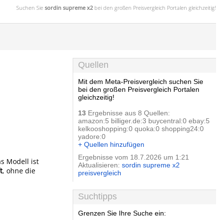
Suchen Sie
sordin supreme x2
bei den großen
Preisvergleich
Portalen gleichzeitig!
Quellen
Mit dem Meta-Preisvergleich suchen Sie
bei den großen Preisvergleich Portalen
gleichzeitig!
13
Ergebnisse aus 8 Quellen:
amazon:5 billiger.de:3 buycentral:0 ebay:5
kelkooshopping:0 quoka:0 shopping24:0
yadore:0
+ Quellen hinzufügen
Ergebnisse vom 18.7.2026 um 1:21
s Modell ist
Aktualisieren:
sordin supreme x2
t
, ohne die
preisvergleich
Suchtipps
Grenzen Sie Ihre Suche ein: