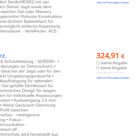
ibst SordinHEAR2 mit vier
Jetzt live Preisvergleich starten!
 sich Deiner Jagd sowie dem
t weichen Gel oder Memory
gekomfort Robuste Konstruktion
nd dichtem Batteriefach für
ermöglicht einfache Anpassung,
Lebensdauer - VerkÃ¤ufer: ACE-
324,91
€
rz,
- & Schutzkleidung - SORDIN - •
keine Angabe
rderungen an Gehörschutz) •
keine Angabe
Ideal bei der Jagd oder für den
Preis kann jetzt höher sein
tärkt Umgebungsgeräusche •
Jetzt live Preisvergleich starten!
ktaufhängung für optimalen
Gel gefüllte Dichtkissen für
onomisches Design für langen
tem für individuelle Anpassungen
keiten • Audioeingang 3,5 mm
t • Aktive Geräusch-Dämmung
Profil zwischen
eßen - niedrigerere
g • Fokus -
mmunikation -
ient off -
hörschutz wird hergestellt aus