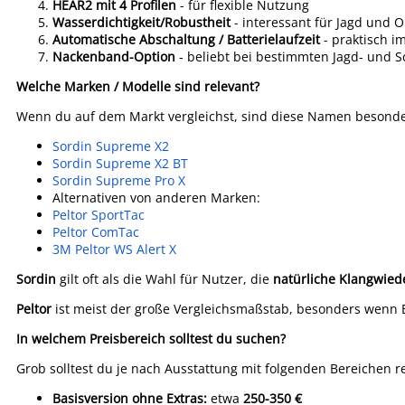
HEAR2 mit 4 Profilen
- für flexible Nutzung
Wasserdichtigkeit/Robustheit
- interessant für Jagd und 
Automatische Abschaltung / Batterielaufzeit
- praktisch im
Nackenband-Option
- beliebt bei bestimmten Jagd- und S
Welche Marken / Modelle sind relevant?
Wenn du auf dem Markt vergleichst, sind diese Namen besonder
Sordin Supreme X2
Sordin Supreme X2 BT
Sordin Supreme Pro X
Alternativen von anderen Marken:
Peltor SportTac
Peltor ComTac
3M Peltor WS Alert X
Sordin
gilt oft als die Wahl für Nutzer, die
natürliche Klangwied
Peltor
ist meist der große Vergleichsmaßstab, besonders wenn 
In welchem Preisbereich solltest du suchen?
Grob solltest du je nach Ausstattung mit folgenden Bereichen 
Basisversion ohne Extras:
etwa
250-350 €