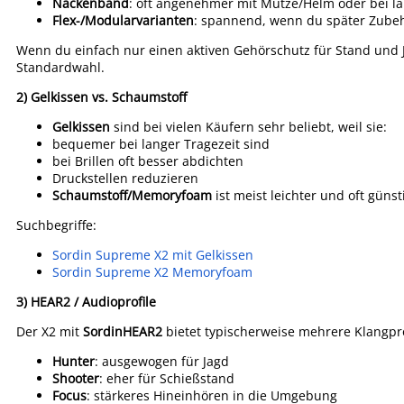
Nackenband
: oft angenehmer mit Mütze/Helm oder bei la
Flex-/Modularvarianten
: spannend, wenn du später Zubehö
Wenn du einfach nur einen aktiven Gehörschutz für Stand und Ja
Standardwahl.
2) Gelkissen vs. Schaumstoff
Gelkissen
sind bei vielen Käufern sehr beliebt, weil sie:
bequemer bei langer Tragezeit sind
bei Brillen oft besser abdichten
Druckstellen reduzieren
Schaumstoff/Memoryfoam
ist meist leichter und oft güns
Suchbegriffe:
Sordin Supreme X2 mit Gelkissen
Sordin Supreme X2 Memoryfoam
3) HEAR2 / Audioprofile
Der X2 mit
SordinHEAR2
bietet typischerweise mehrere Klangprofi
Hunter
: ausgewogen für Jagd
Shooter
: eher für Schießstand
Focus
: stärkeres Hineinhören in die Umgebung