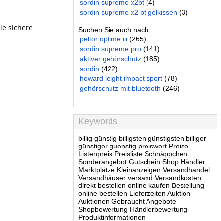
sordin supreme x2bt
(4)
sordin supreme x2 bt gelkissen
(3)
ie sichere
Suchen Sie auch nach:
peltor optime iii
(265)
sordin supreme pro
(141)
aktiver gehörschutz
(185)
sordin
(422)
howard leight impact sport
(78)
gehörschutz mit bluetooth
(246)
Keywords
billig günstig billigsten günstigsten billiger
günstiger guenstig preiswert Preise
Listenpreis Preisliste Schnäppchen
Sonderangebot Gutschein Shop Händler
Marktplätze Kleinanzeigen Versandhandel
Versandhäuser versand Versandkosten
direkt bestellen online kaufen Bestellung
online bestellen Lieferzeiten Auktion
Auktionen Gebraucht Angebote
Shopbewertung Händlerbewertung
Produktinformationen