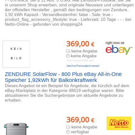
- - 0% MwSt. bei § 12 Abs. 3 UStG. Alle Zendure-Produkte, die Sie
in unserem Shop erwerben, sind originale Neuware und unterliegen
der offiziellen Hersteller , gemäß den bedingungen von Zendure.
1,92 kWh Kapazit - Versandkostenfrei: false - Sale: true -
product_flag_accessory_lifestyle: true - Lieferzeit: 10 Tage - - - bei
Netto-Online - gefunden von shopping24
369,00
€
keine Angabe
keine Angabe
Preis kann jetzt höher sein
Jetzt live Preisvergleich starten!
ZENDURE SolarFlow - 800 Plus eBay All-in-One
Speicher 1,92kWh für Balkonkraftwerk
Dieses Angebot ist ein Beispiel für Angebote, die kürzlich auf dem
eBay-Marktplatz in der Kategorie 48619 verfügbar waren. Bitte
aktualisieren Sie die Suchergebnisse um aktuelle Angebote zu
erhalten.
369,00
€
keine Angabe
verfügbar