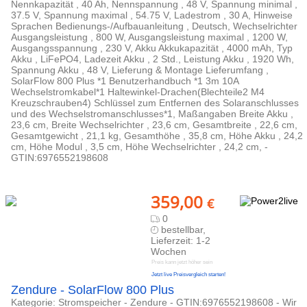
Nennkapazität , 40 Ah, Nennspannung , 48 V, Spannung minimal ,
37.5 V, Spannung maximal , 54.75 V, Ladestrom , 30 A, Hinweise
Sprachen Bedienungs-/Aufbauanleitung , Deutsch, Wechselrichter
Ausgangsleistung , 800 W, Ausgangsleistung maximal , 1200 W,
Ausgangsspannung , 230 V, Akku Akkukapazität , 4000 mAh, Typ
Akku , LiFePO4, Ladezeit Akku , 2 Std., Leistung Akku , 1920 Wh,
Spannung Akku , 48 V, Lieferung & Montage Lieferumfang ,
SolarFlow 800 Plus *1 Benutzerhandbuch *1 3m 10A
Wechselstromkabel*1 Haltewinkel-Drachen(Blechteile2 M4
Kreuzschrauben4) Schlüssel zum Entfernen des Solaranschlusses
und des Wechselstromanschlusses*1, Maßangaben Breite Akku ,
23,6 cm, Breite Wechselrichter , 23,6 cm, Gesamtbreite , 22,6 cm,
Gesamtgewicht , 21,1 kg, Gesamthöhe , 35,8 cm, Höhe Akku , 24,2
cm, Höhe Modul , 3,5 cm, Höhe Wechselrichter , 24,2 cm, -
GTIN:6976552198608
359,00
€
0
bestellbar,
Lieferzeit: 1-2
Wochen
Preis kann jetzt höher sein
Jetzt live Preisvergleich starten!
Zendure - SolarFlow 800 Plus
Kategorie: Stromspeicher - Zendure - GTIN:6976552198608 - Wir