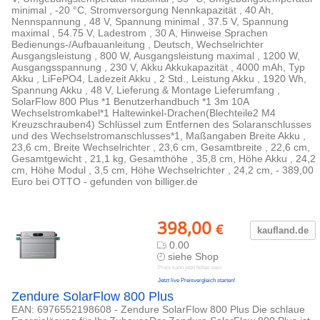
minimal , -20 °C, Stromversorgung Nennkapazität , 40 Ah,
Nennspannung , 48 V, Spannung minimal , 37.5 V, Spannung
maximal , 54.75 V, Ladestrom , 30 A, Hinweise Sprachen
Bedienungs-/Aufbauanleitung , Deutsch, Wechselrichter
Ausgangsleistung , 800 W, Ausgangsleistung maximal , 1200 W,
Ausgangsspannung , 230 V, Akku Akkukapazität , 4000 mAh, Typ
Akku , LiFePO4, Ladezeit Akku , 2 Std., Leistung Akku , 1920 Wh,
Spannung Akku , 48 V, Lieferung & Montage Lieferumfang ,
SolarFlow 800 Plus *1 Benutzerhandbuch *1 3m 10A
Wechselstromkabel*1 Haltewinkel-Drachen(Blechteile2 M4
Kreuzschrauben4) Schlüssel zum Entfernen des Solaranschlusses
und des Wechselstromanschlusses*1, Maßangaben Breite Akku ,
23,6 cm, Breite Wechselrichter , 23,6 cm, Gesamtbreite , 22,6 cm,
Gesamtgewicht , 21,1 kg, Gesamthöhe , 35,8 cm, Höhe Akku , 24,2
cm, Höhe Modul , 3,5 cm, Höhe Wechselrichter , 24,2 cm, - 389,00
Euro bei OTTO - gefunden von billiger.de
398,00
€
kaufland.d
e
0.00
siehe Shop
Preis kann jetzt höher sein
Jetzt live Preisvergleich starten!
Zendure SolarFlow 800 Plus
EAN: 6976552198608 - Zendure SolarFlow 800 Plus Die schlaue