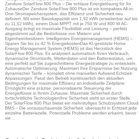
Zendure SolarFlow 800 Plus – Die schlaue Energielösung für Ihr
ZuhauseDer Zendure SolarFlow 800 Plus ist ein kompaktes All-in-
One-Stromspeichersystem, das Effizienz und Sicherheit neu
definiert. Mit einer Basiskapazität von 1,92 kWh (erweiterbar auf bis
zu 11,52 kWh), einem Dual-MPPT mit je 750 W und 800 W AC-
Ausgang bringt es maximale Flexibilität und Leistung – perfekt
abgestimmt auf die Bedürfnisse von Mietern und
Eigenheimbesitzern. Intelligentes Energiemanagement (HEMS) –
Sparen Sie bis zu 42 % EnergiekostenDas KI-gestützte Home
Energy Management System (HEMS) ist das Herzstück des
SolarFlow 800 Plus. Es analysiert automatisch Ihren Verbrauch,
dynamische Stromtarife, Wetterdaten und den Batteriestatus, um
eine perfekt auf Sie zugeschnittene Energiestrategie zu entwickeln.
Automatische Optimierung: Maximiert Ihre Ersparnisse bei Nutzung
dynamischer Tarife – komplett ohne manuellen Aufwand.Echtzeit-
Anpassungen: Passt den Betrieb kontinuierlich den aktuellen
Bedingungen für maximale Effizienz an.Individuelle Zeitpläne:
Ermöglicht eine präzise, personalisierte Steuerung der
Energieflüsse in Ihrem Zuhause. Maximale Sicherheit durch
fortschrittliche TechnologienIhre Sicherheit steht an erster Stelle.
Der SolarFlow 800 Plus bietet ein mehrstufiges Schutzsystem:Cloud
BMS – Die vorausschauende Sicherheit: überwacht in Echtzeit jede
einzelne Batteriezelle. Potenzielle Probleme werden erkannt, bevor
sie ...