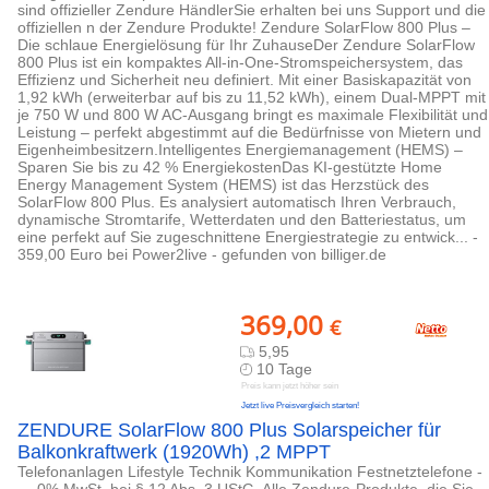
sind offizieller Zendure HändlerSie erhalten bei uns Support und die
offiziellen n der Zendure Produkte! Zendure SolarFlow 800 Plus –
Die schlaue Energielösung für Ihr ZuhauseDer Zendure SolarFlow
800 Plus ist ein kompaktes All-in-One-Stromspeichersystem, das
Effizienz und Sicherheit neu definiert. Mit einer Basiskapazität von
1,92 kWh (erweiterbar auf bis zu 11,52 kWh), einem Dual-MPPT mit
je 750 W und 800 W AC-Ausgang bringt es maximale Flexibilität und
Leistung – perfekt abgestimmt auf die Bedürfnisse von Mietern und
Eigenheimbesitzern.Intelligentes Energiemanagement (HEMS) –
Sparen Sie bis zu 42 % EnergiekostenDas KI-gestützte Home
Energy Management System (HEMS) ist das Herzstück des
SolarFlow 800 Plus. Es analysiert automatisch Ihren Verbrauch,
dynamische Stromtarife, Wetterdaten und den Batteriestatus, um
eine perfekt auf Sie zugeschnittene Energiestrategie zu entwick... -
359,00 Euro bei Power2live - gefunden von billiger.de
369,00
€
5,95
10 Tage
Preis kann jetzt höher sein
Jetzt live Preisvergleich starten!
ZENDURE SolarFlow 800 Plus Solarspeicher für
Balkonkraftwerk (1920Wh) ,2 MPPT
Telefonanlagen Lifestyle Technik Kommunikation Festnetztelefone -