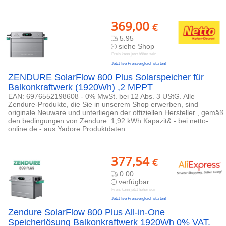
369,00
€
5.95
siehe Shop
Preis kann jetzt höher sein
Jetzt live Preisvergleich starten!
ZENDURE SolarFlow 800 Plus Solarspeicher für
Balkonkraftwerk (1920Wh) ,2 MPPT
EAN: 6976552198608 - 0% MwSt. bei 12 Abs. 3 UStG. Alle
Zendure-Produkte, die Sie in unserem Shop erwerben, sind
originale Neuware und unterliegen der offiziellen Hersteller , gemäß
den bedingungen von Zendure. 1,92 kWh Kapazit& - bei netto-
online.de - aus Yadore Produktdaten
377,54
€
0.00
verfügbar
Preis kann jetzt höher sein
Jetzt live Preisvergleich starten!
Zendure SolarFlow 800 Plus All-in-One
Speicherlösung Balkonkraftwerk 1920Wh 0% VAT.