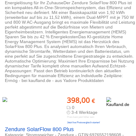
Energielösung für Ihr ZuhauseDer Zendure SolarFlow 800 Plus ist
ein kompaktes All-in-One-Stromspeichersystem, das Effizienz und
Sicherheit neu definiert. Mit einer Basiskapazität von 1,92 kWh
(erweiterbar auf bis zu 11,52 kWh), einem Dual-MPPT mit je 750 W
und 800 W AC-Ausgang bringt es maximale Flexibilität und Leistung
perfekt abgestimmt auf die Bedürfnisse von Mietern und
Eigenheimbesitzern. Intelligentes Energiemanagement (HEMS)
Sparen Sie bis zu 42 % EnergiekostenDas KI-gestützte Home
Energy Management System (HEMS) ist das Herzstück des
SolarFlow 800 Plus. Es analysiert automatisch Ihren Verbrauch,
dynamische Stromtarife, Wetterdaten und den Batteriestatus, um
eine perfekt auf Sie zugeschnittene Energiestrategie zu entwickeln.
Automatische Optimierung: Maximiert Ihre Ersparnisse bei Nutzung
dynamischer Tarife komplett ohne manuellen Aufwand.Echtzeit-
Anpassungen: Passt den Betrieb kontinuierlich den aktuellen
Bedingungen für maximale Effizienz an.Individuelle Zeitpläne:
Ermög - bei kaufland.de - aus Yadore Produktdaten
398,00
€
0
3-4 Werktage
Preis kann jetzt höher sein
Jetzt live Preisvergleich starten!
Zendure SolarFlow 800 Plus
Kategorie: Stromspeicher - Zendure - GTIN:6976552198608 -