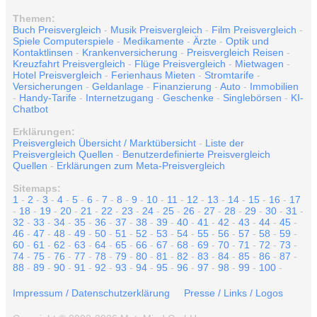
Themen:
Buch Preisvergleich
-
Musik Preisvergleich
-
Film Preisvergleich
-
Spiele Computerspiele
-
Medikamente
-
Ärzte
-
Optik und
Kontaktlinsen
-
Krankenversicherung
-
Preisvergleich Reisen
-
Kreuzfahrt Preisvergleich
-
Flüge Preisvergleich
-
Mietwagen
-
Hotel Preisvergleich
-
Ferienhaus Mieten
-
Stromtarife
-
Versicherungen
-
Geldanlage
-
Finanzierung
-
Auto
-
Immobilien
-
Handy-Tarife
-
Internetzugang
-
Geschenke
-
Singlebörsen
-
KI-
Chatbot
Erklärungen:
Preisvergleich Übersicht / Marktübersicht
-
Liste der
Preisvergleich Quellen
-
Benutzerdefinierte Preisvergleich
Quellen
-
Erklärungen zum Meta-Preisvergleich
Sitemaps:
1
-
2
-
3
-
4
-
5
-
6
-
7
-
8
-
9
-
10
-
11
-
12
-
13
-
14
-
15
-
16
-
17
-
18
-
19
-
20
-
21
-
22
-
23
-
24
-
25
-
26
-
27
-
28
-
29
-
30
-
31
-
32
-
33
-
34
-
35
-
36
-
37
-
38
-
39
-
40
-
41
-
42
-
43
-
44
-
45
-
46
-
47
-
48
-
49
-
50
-
51
-
52
-
53
-
54
-
55
-
56
-
57
-
58
-
59
-
60
-
61
-
62
-
63
-
64
-
65
-
66
-
67
-
68
-
69
-
70
-
71
-
72
-
73
-
74
-
75
-
76
-
77
-
78
-
79
-
80
-
81
-
82
-
83
-
84
-
85
-
86
-
87
-
88
-
89
-
90
-
91
-
92
-
93
-
94
-
95
-
96
-
97
-
98
-
99
-
100
-
Impressum / Datenschutzerklärung
Presse / Links / Logos