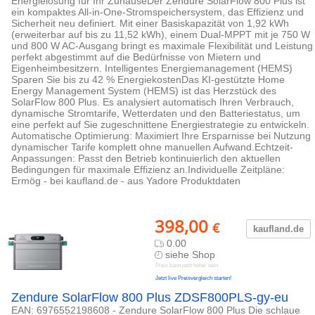
Energielösung für Ihr ZuhauseDer Zendure SolarFlow 800 Plus ist
ein kompaktes All-in-One-Stromspeichersystem, das Effizienz und
Sicherheit neu definiert. Mit einer Basiskapazität von 1,92 kWh
(erweiterbar auf bis zu 11,52 kWh), einem Dual-MPPT mit je 750 W
und 800 W AC-Ausgang bringt es maximale Flexibilität und Leistung
perfekt abgestimmt auf die Bedürfnisse von Mietern und
Eigenheimbesitzern. Intelligentes Energiemanagement (HEMS)
Sparen Sie bis zu 42 % EnergiekostenDas KI-gestützte Home
Energy Management System (HEMS) ist das Herzstück des
SolarFlow 800 Plus. Es analysiert automatisch Ihren Verbrauch,
dynamische Stromtarife, Wetterdaten und den Batteriestatus, um
eine perfekt auf Sie zugeschnittene Energiestrategie zu entwickeln.
Automatische Optimierung: Maximiert Ihre Ersparnisse bei Nutzung
dynamischer Tarife komplett ohne manuellen Aufwand.Echtzeit-
Anpassungen: Passt den Betrieb kontinuierlich den aktuellen
Bedingungen für maximale Effizienz an.Individuelle Zeitpläne:
Ermög - bei kaufland.de - aus Yadore Produktdaten
398,00
€
kaufland.d
e
0.00
siehe Shop
Preis kann jetzt höher sein
Jetzt live Preisvergleich starten!
Zendure SolarFlow 800 Plus ZDSF800PLS-gy-eu
EAN: 6976552198608 - Zendure SolarFlow 800 Plus Die schlaue