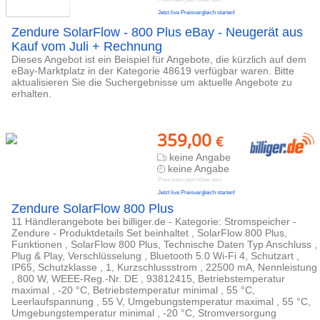
Jetzt live Preisvergleich starten!
Zendure SolarFlow - 800 Plus eBay - Neugerät aus
Kauf vom Juli + Rechnung
Dieses Angebot ist ein Beispiel für Angebote, die kürzlich auf dem
eBay-Marktplatz in der Kategorie 48619 verfügbar waren. Bitte
aktualisieren Sie die Suchergebnisse um aktuelle Angebote zu
erhalten.
359,00
€
keine Angabe
keine Angabe
Preis kann jetzt höher sein
Jetzt live Preisvergleich starten!
Zendure SolarFlow 800 Plus
11 Händlerangebote bei billiger.de - Kategorie: Stromspeicher -
Zendure - Produktdetails Set beinhaltet , SolarFlow 800 Plus,
Funktionen , SolarFlow 800 Plus, Technische Daten Typ Anschluss ,
Plug & Play, Verschlüsselung , Bluetooth 5.0 Wi-Fi 4, Schutzart ,
IP65, Schutzklasse , 1, Kurzschlussstrom , 22500 mA, Nennleistung
, 800 W, WEEE-Reg.-Nr. DE , 93812415, Betriebstemperatur
maximal , -20 °C, Betriebstemperatur minimal , 55 °C,
Leerlaufspannung , 55 V, Umgebungstemperatur maximal , 55 °C,
Umgebungstemperatur minimal , -20 °C, Stromversorgung