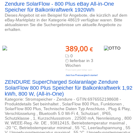
Zendure SolarFlow - 800 Plus eBay All-in-One
Speicher für Balkonkraftwerk 1920Wh
Dieses Angebot ist ein Beispiel für Angebote, die kürzlich auf dem
eBay-Marktplatz in der Kategorie 48619 verfügbar waren. Bitte
aktualisieren Sie die Suchergebnisse um aktuelle Angebote zu
erhalten.
389,00
€
0
lieferbar in 3
Wochen
Preis kann jetzt höher sein
Jetzt live Preisvergleich starten!
ZENDURE SuperCharged Solaranlage Zendure
SolarFlow 800 Plus Speicher für Balkonkraftwerk 1,92
kWh, 800 W, (All-in-One)
Kategorie: Stromspeicher - Zendure - GTIN:6976552198608 -
Produktdetails Set beinhaltet , SolarFlow 800 Plus, Funktionen ,
SolarFlow 800 Plus, Technische Daten Typ Anschluss , Plug & Play,
Verschlüsselung , Bluetooth 5.0 Wi-Fi 4, Schutzart , IP65,
Schutzklasse , 1, Kurzschlussstrom , 22500 mA, Nennleistung , 800
W, WEEE-Reg.-Nr. DE , 93812415, Betriebstemperatur maximal ,
-20 °C, Betriebstemperatur minimal , 55 °C, Leerlaufspannung , 55
V, Umgebungstemperatur maximal , 55 °C, Umgebungstemperatur