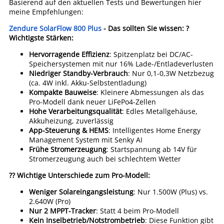
Basierend auf den aktuellen Tests und Bewertungen hier
meine Empfehlungen:
Zendure SolarFlow 800 Plus
- Das sollten Sie wissen:
?
Wichtigste Stärken:
Hervorragende Effizienz
: Spitzenplatz bei DC/AC-
Speichersystemen mit nur 16% Lade-/Entladeverlusten
Niedriger Standby-Verbrauch
: Nur 0,1-0,3W Netzbezug
(ca. 4W inkl. Akku-Selbstentladung)
Kompakte Bauweise
: Kleinere Abmessungen als das
Pro-Modell dank neuer LiFePo4-Zellen
Hohe Verarbeitungsqualität
: Edles Metallgehäuse,
Akkuheizung, zuverlässig
App-Steuerung & HEMS
: Intelligentes Home Energy
Management System mit Senky AI
Frühe Stromerzeugung
: Startspannung ab 14V für
Stromerzeugung auch bei schlechtem Wetter
?? Wichtige Unterschiede zum Pro-Modell:
Weniger Solareingangsleistung
: Nur 1.500W (Plus) vs.
2.640W (Pro)
Nur 2 MPPT-Tracker
: Statt 4 beim Pro-Modell
Kein Inselbetrieb/Notstrombetrieb
: Diese Funktion gibt