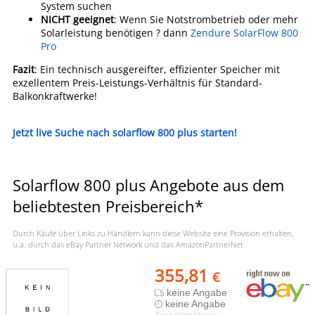
System suchen
NICHT geeignet
: Wenn Sie Notstrombetrieb oder mehr
Solarleistung benötigen ? dann
Zendure SolarFlow 800
Pro
Fazit
: Ein technisch ausgereifter, effizienter Speicher mit
exzellentem Preis-Leistungs-Verhältnis für Standard-
Balkonkraftwerke!
Jetzt live Suche nach solarflow 800 plus starten!
Solarflow 800 plus Angebote aus dem
beliebtesten Preisbereich*
Durch Käufe über Links zu Händlern kann diese Website eine Provision erhalten,
u.a. durch das eBay Partner Network und das AmazonPartnerNet
355,81
€
keine Angabe
keine Angabe
Preis kann jetzt höher sein