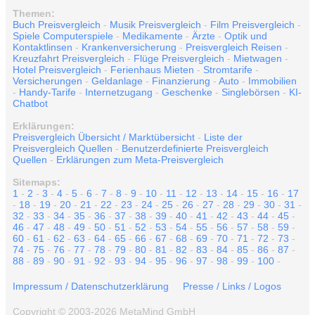
Themen:
Buch Preisvergleich
-
Musik Preisvergleich
-
Film Preisvergleich
-
Spiele Computerspiele
-
Medikamente
-
Ärzte
-
Optik und
Kontaktlinsen
-
Krankenversicherung
-
Preisvergleich Reisen
-
Kreuzfahrt Preisvergleich
-
Flüge Preisvergleich
-
Mietwagen
-
Hotel Preisvergleich
-
Ferienhaus Mieten
-
Stromtarife
-
Versicherungen
-
Geldanlage
-
Finanzierung
-
Auto
-
Immobilien
-
Handy-Tarife
-
Internetzugang
-
Geschenke
-
Singlebörsen
-
KI-
Chatbot
Erklärungen:
Preisvergleich Übersicht / Marktübersicht
-
Liste der
Preisvergleich Quellen
-
Benutzerdefinierte Preisvergleich
Quellen
-
Erklärungen zum Meta-Preisvergleich
Sitemaps:
1
-
2
-
3
-
4
-
5
-
6
-
7
-
8
-
9
-
10
-
11
-
12
-
13
-
14
-
15
-
16
-
17
-
18
-
19
-
20
-
21
-
22
-
23
-
24
-
25
-
26
-
27
-
28
-
29
-
30
-
31
-
32
-
33
-
34
-
35
-
36
-
37
-
38
-
39
-
40
-
41
-
42
-
43
-
44
-
45
-
46
-
47
-
48
-
49
-
50
-
51
-
52
-
53
-
54
-
55
-
56
-
57
-
58
-
59
-
60
-
61
-
62
-
63
-
64
-
65
-
66
-
67
-
68
-
69
-
70
-
71
-
72
-
73
-
74
-
75
-
76
-
77
-
78
-
79
-
80
-
81
-
82
-
83
-
84
-
85
-
86
-
87
-
88
-
89
-
90
-
91
-
92
-
93
-
94
-
95
-
96
-
97
-
98
-
99
-
100
-
Impressum / Datenschutzerklärung
Presse / Links / Logos
Copyright © 2003-2026 MetaMind GmbH