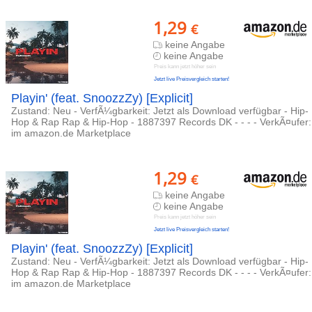
1,29
€
keine Angabe
keine Angabe
Preis kann jetzt höher sein
Jetzt live Preisvergleich starten!
Playin' (feat. SnoozzZy) [Explicit]
Zustand: Neu - VerfÃ¼gbarkeit: Jetzt als Download verfügbar - Hip-
Hop & Rap Rap & Hip-Hop - 1887397 Records DK - - - - VerkÃ¤ufer:
im amazon.de Marketplace
1,29
€
keine Angabe
keine Angabe
Preis kann jetzt höher sein
Jetzt live Preisvergleich starten!
Playin' (feat. SnoozzZy) [Explicit]
Zustand: Neu - VerfÃ¼gbarkeit: Jetzt als Download verfügbar - Hip-
Hop & Rap Rap & Hip-Hop - 1887397 Records DK - - - - VerkÃ¤ufer:
im amazon.de Marketplace