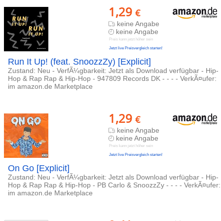
1,29
€
keine Angabe
keine Angabe
Preis kann jetzt höher sein
Jetzt live Preisvergleich starten!
Run It Up! (feat. SnoozzZy) [Explicit]
Zustand: Neu - VerfÃ¼gbarkeit: Jetzt als Download verfügbar - Hip-
Hop & Rap Rap & Hip-Hop - 947809 Records DK - - - - VerkÃ¤ufer:
im amazon.de Marketplace
1,29
€
keine Angabe
keine Angabe
Preis kann jetzt höher sein
Jetzt live Preisvergleich starten!
On Go [Explicit]
Zustand: Neu - VerfÃ¼gbarkeit: Jetzt als Download verfügbar - Hip-
Hop & Rap Rap & Hip-Hop - PB Carlo & SnoozzZy - - - - VerkÃ¤ufer:
im amazon.de Marketplace