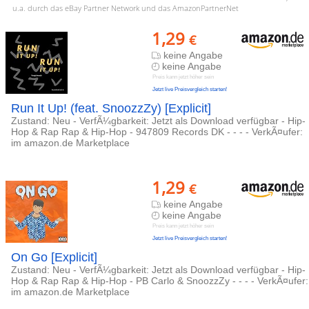
u.a. durch das eBay Partner Network und das AmazonPartnerNet
1,29
€
keine Angabe
keine Angabe
Preis kann jetzt höher sein
Jetzt live Preisvergleich starten!
Run It Up! (feat. SnoozzZy) [Explicit]
Zustand: Neu - VerfÃ¼gbarkeit: Jetzt als Download verfügbar - Hip-
Hop & Rap Rap & Hip-Hop - 947809 Records DK - - - - VerkÃ¤ufer:
im amazon.de Marketplace
1,29
€
keine Angabe
keine Angabe
Preis kann jetzt höher sein
Jetzt live Preisvergleich starten!
On Go [Explicit]
Zustand: Neu - VerfÃ¼gbarkeit: Jetzt als Download verfügbar - Hip-
Hop & Rap Rap & Hip-Hop - PB Carlo & SnoozzZy - - - - VerkÃ¤ufer:
im amazon.de Marketplace