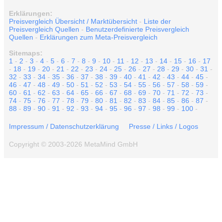
Erklärungen:
Preisvergleich Übersicht / Marktübersicht
-
Liste der
Preisvergleich Quellen
-
Benutzerdefinierte Preisvergleich
Quellen
-
Erklärungen zum Meta-Preisvergleich
Sitemaps:
1
-
2
-
3
-
4
-
5
-
6
-
7
-
8
-
9
-
10
-
11
-
12
-
13
-
14
-
15
-
16
-
17
-
18
-
19
-
20
-
21
-
22
-
23
-
24
-
25
-
26
-
27
-
28
-
29
-
30
-
31
-
32
-
33
-
34
-
35
-
36
-
37
-
38
-
39
-
40
-
41
-
42
-
43
-
44
-
45
-
46
-
47
-
48
-
49
-
50
-
51
-
52
-
53
-
54
-
55
-
56
-
57
-
58
-
59
-
60
-
61
-
62
-
63
-
64
-
65
-
66
-
67
-
68
-
69
-
70
-
71
-
72
-
73
-
74
-
75
-
76
-
77
-
78
-
79
-
80
-
81
-
82
-
83
-
84
-
85
-
86
-
87
-
88
-
89
-
90
-
91
-
92
-
93
-
94
-
95
-
96
-
97
-
98
-
99
-
100
-
Impressum / Datenschutzerklärung
Presse / Links / Logos
Copyright © 2003-2026 MetaMind GmbH