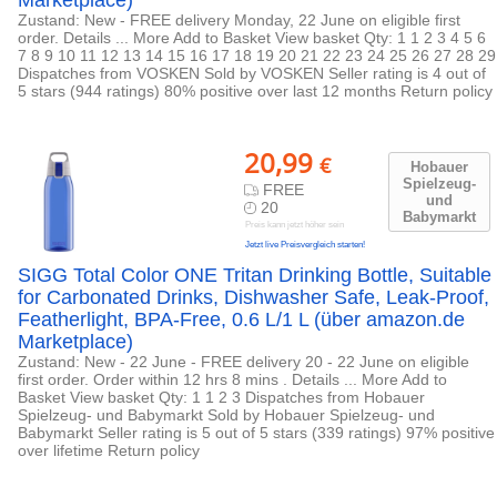
Marketplace)
Zustand: New - FREE delivery Monday, 22 June on eligible first
order. Details ... More Add to Basket View basket Qty: 1 1 2 3 4 5 6
7 8 9 10 11 12 13 14 15 16 17 18 19 20 21 22 23 24 25 26 27 28 29
Dispatches from VOSKEN Sold by VOSKEN Seller rating is 4 out of
5 stars (944 ratings) 80% positive over last 12 months Return policy
20,99
€
Hobauer
Spielzeug-
FREE
und
20
Babymarkt
Preis kann jetzt höher sein
Jetzt live Preisvergleich starten!
SIGG Total Color ONE Tritan Drinking Bottle, Suitable
for Carbonated Drinks, Dishwasher Safe, Leak-Proof,
Featherlight, BPA-Free, 0.6 L/1 L (über amazon.de
Marketplace)
Zustand: New - 22 June - FREE delivery 20 - 22 June on eligible
first order. Order within 12 hrs 8 mins . Details ... More Add to
Basket View basket Qty: 1 1 2 3 Dispatches from Hobauer
Spielzeug- und Babymarkt Sold by Hobauer Spielzeug- und
Babymarkt Seller rating is 5 out of 5 stars (339 ratings) 97% positive
over lifetime Return policy