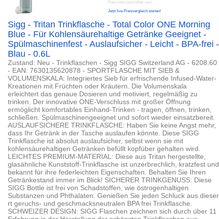
Preis kann jetzt höher sein
Jetzt live Preisvergleich starten!
Sigg - Tritan Trinkflasche - Total Color ONE Morning
Blue - Für Kohlensäurehaltige Getränke Geeignet -
Spülmaschinenfest - Auslaufsicher - Leicht - BPA-frei -
Blau - 0.6L
Zustand: Neu - Trinkflaschen - Sigg SIGG Switzerland AG - 6208.60
- EAN: 7630135620878 - SPORTFLASCHE MIT SIEB &
VOLUMENSKALA: Integriertes Sieb für erfrischende Infused-Water-
Kreationen mit Früchten oder Kräutern. Die Volumenskala
erleichtert das genaue Dosieren und motiviert, regelmäßig zu
trinken. Der innovative ONE-Verschluss mit großer Öffnung
ermöglicht komfortables Einhand-Trinken - tragen, öffnen, trinken,
schließen. Spülmaschinengeeignet und sofort wieder einsatzbereit.
AUSLAUFSICHERE TRINKFLASCHE: Haben Sie keine Angst mehr,
dass Ihr Getränk in der Tasche auslaufen könnte. Diese SIGG
Trinkflasche ist absolut auslaufsicher, selbst wenn sie mit
kohlensäurehaltigen Getränken befüllt kopfüber gehalten wird.
LEICHTES PREMIUM-MATERIAL: Diese aus Tritan hergestellte,
glasähnliche Kunststoff-Trinkflasche ist unzerbrechlich, kratzfest und
bekannt für ihre federleichten Eigenschaften. Behalten Sie Ihren
Getränkestand immer im Blick! SICHERER TRINKGENUSS: Diese
SIGG Bottle ist frei von Schadstoffen, wie östrogenhaltigen
Substanzen und Phthalaten. Genießen Sie jeden Schluck aus dieser
rt geruchs- und geschmacksneutralen BPA frei Trinkflasche.
SCHWEIZER DESIGN: SIGG Flaschen zeichnen sich durch über 11