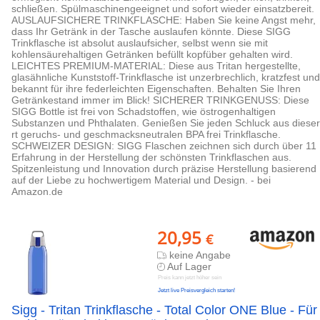
schließen. Spülmaschinengeeignet und sofort wieder einsatzbereit.
AUSLAUFSICHERE TRINKFLASCHE: Haben Sie keine Angst mehr,
dass Ihr Getränk in der Tasche auslaufen könnte. Diese SIGG
Trinkflasche ist absolut auslaufsicher, selbst wenn sie mit
kohlensäurehaltigen Getränken befüllt kopfüber gehalten wird.
LEICHTES PREMIUM-MATERIAL: Diese aus Tritan hergestellte,
glasähnliche Kunststoff-Trinkflasche ist unzerbrechlich, kratzfest und
bekannt für ihre federleichten Eigenschaften. Behalten Sie Ihren
Getränkestand immer im Blick! SICHERER TRINKGENUSS: Diese
SIGG Bottle ist frei von Schadstoffen, wie östrogenhaltigen
Substanzen und Phthalaten. Genießen Sie jeden Schluck aus dieser
rt geruchs- und geschmacksneutralen BPA frei Trinkflasche.
SCHWEIZER DESIGN: SIGG Flaschen zeichnen sich durch über 11
Erfahrung in der Herstellung der schönsten Trinkflaschen aus.
Spitzenleistung und Innovation durch präzise Herstellung basierend
auf der Liebe zu hochwertigem Material und Design. - bei
Amazon.de
20,95
€
keine Angabe
Auf Lager
Preis kann jetzt höher sein
Jetzt live Preisvergleich starten!
Sigg - Tritan Trinkflasche - Total Color ONE Blue - Für