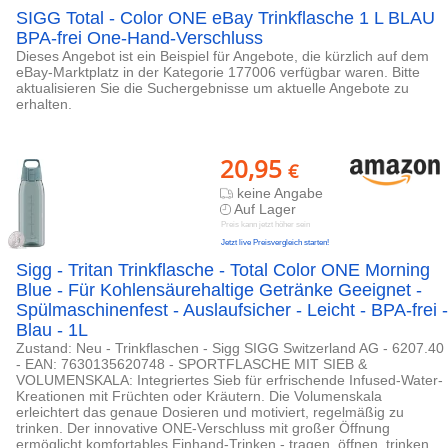
SIGG Total - Color ONE eBay Trinkflasche 1 L BLAU
BPA-frei One-Hand-Verschluss
Dieses Angebot ist ein Beispiel für Angebote, die kürzlich auf dem
eBay-Marktplatz in der Kategorie 177006 verfügbar waren. Bitte
aktualisieren Sie die Suchergebnisse um aktuelle Angebote zu
erhalten.
20,95
€
keine Angabe
Auf Lager
Preis kann jetzt höher sein
Jetzt live Preisvergleich starten!
Sigg - Tritan Trinkflasche - Total Color ONE Morning
Blue - Für Kohlensäurehaltige Getränke Geeignet -
Spülmaschinenfest - Auslaufsicher - Leicht - BPA-frei -
Blau - 1L
Zustand: Neu - Trinkflaschen - Sigg SIGG Switzerland AG - 6207.40
- EAN: 7630135620748 - SPORTFLASCHE MIT SIEB &
VOLUMENSKALA: Integriertes Sieb für erfrischende Infused-Water-
Kreationen mit Früchten oder Kräutern. Die Volumenskala
erleichtert das genaue Dosieren und motiviert, regelmäßig zu
trinken. Der innovative ONE-Verschluss mit großer Öffnung
ermöglicht komfortables Einhand-Trinken - tragen, öffnen, trinken,