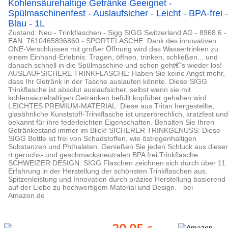
Kohlensäurehaltige Getränke Geeignet -
Spülmaschinenfest - Auslaufsicher - Leicht - BPA-frei -
Blau - 1L
Zustand: Neu - Trinkflaschen - Sigg SIGG Switzerland AG - 8968.6 -
EAN: 7610465896860 - SPORTFLASCHE: Dank des innovativen
ONE-Verschlusses mit großer Öffnung wird das Wassertrinken zu
einem Einhand-Erlebnis: Tragen, öffnen, trinken, schließen... und
danach schnell in die Spülmaschine und schon geht€˜s wieder los!
AUSLAUFSICHERE TRINKFLASCHE: Haben Sie keine Angst mehr,
dass Ihr Getränk in der Tasche auslaufen könnte. Diese SIGG
Trinkflasche ist absolut auslaufsicher, selbst wenn sie mit
kohlensäurehaltigen Getränken befüllt kopfüber gehalten wird.
LEICHTES PREMIUM-MATERIAL: Diese aus Tritan hergestellte,
glasähnliche Kunststoff-Trinkflasche ist unzerbrechlich, kratzfest und
bekannt für ihre federleichten Eigenschaften. Behalten Sie Ihren
Getränkestand immer im Blick! SICHERER TRINKGENUSS: Diese
SIGG Bottle ist frei von Schadstoffen, wie östrogenhaltigen
Substanzen und Phthalaten. Genießen Sie jeden Schluck aus dieser
rt geruchs- und geschmacksneutralen BPA frei Trinkflasche.
SCHWEIZER DESIGN: SIGG Flaschen zeichnen sich durch über 11
Erfahrung in der Herstellung der schönsten Trinkflaschen aus.
Spitzenleistung und Innovation durch präzise Herstellung basierend
auf der Liebe zu hochwertigem Material und Design. - bei
Amazon.de