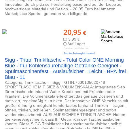
Innovation durch präzise Herstellung basierend auf der Liebe zu
hochwertigem Material und Design. - 20,95 Euro bei Amazon
Marketplace Sports - gefunden von billiger.de
20,95
€
3.99 €
Auf Lager
Preis kann jetzt höher sein
Jetzt live Preisvergleich starten!
Sigg - Tritan Trinkflasche - Total Color ONE Morning
Blue - Für Kohlensäurehaltige Getränke Geeignet -
Spülmaschinenfest - Auslaufsicher - Leicht - BPA-frei -
Blau - 1L
Kategorie: Trinkflaschen - Sigg - GTIN:7630135620748 -
SPORTFLASCHE MIT SIEB & VOLUMENSKALA: Integriertes Sieb
für erfrischende Infused-Water-Kreationen mit Früchten oder
Kräutern. Die Volumenskala erleichtert das genaue Dosieren und
motiviert, regelmäßig zu trinken. Der innovative ONE-Verschluss mit
großer öffnung ermöglicht komfortables Einhand-Trinken – tragen,
öffnen, trinken, schließen. Spülmaschinengeeignet und sofort
wieder einsatzbereit. AUSLAUFSICHERE TRINKFLASCHE: Haben
Sie keine Angst mehr, dass Ihr Getränk in der Tasche auslaufen
könnte. Diese SIGG Trinkflasche ist absolut auslaufsicher, selbst
wenn sie mit kohlensäurehaltigen Getränken befüllt kopfüber