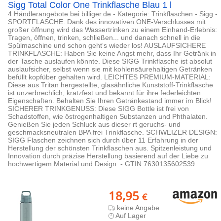
Sigg Total Color One Trinkflasche Blau 1 l
4 Händlerangebote bei billiger.de - Kategorie: Trinkflaschen - Sigg -
SPORTFLASCHE: Dank des innovativen ONE-Verschlusses mit
großer öffnung wird das Wassertrinken zu einem Einhand-Erlebnis:
Tragen, öffnen, trinken, schließen... und danach schnell in die
Spülmaschine und schon geht‘s wieder los! AUSLAUFSICHERE
TRINKFLASCHE: Haben Sie keine Angst mehr, dass Ihr Getränk in
der Tasche auslaufen könnte. Diese SIGG Trinkflasche ist absolut
auslaufsicher, selbst wenn sie mit kohlensäurehaltigen Getränken
befüllt kopfüber gehalten wird. LEICHTES PREMIUM-MATERIAL:
Diese aus Tritan hergestellte, glasähnliche Kunststoff-Trinkflasche
ist unzerbrechlich, kratzfest und bekannt für ihre federleichten
Eigenschaften. Behalten Sie Ihren Getränkestand immer im Blick!
SICHERER TRINKGENUSS: Diese SIGG Bottle ist frei von
Schadstoffen, wie östrogenhaltigen Substanzen und Phthalaten.
Genießen Sie jeden Schluck aus dieser rt geruchs- und
geschmacksneutralen BPA frei Trinkflasche. SCHWEIZER DESIGN:
SIGG Flaschen zeichnen sich durch über 11 Erfahrung in der
Herstellung der schönsten Trinkflaschen aus. Spitzenleistung und
Innovation durch präzise Herstellung basierend auf der Liebe zu
hochwertigem Material und Design. - GTIN:7630135602539
18,95
€
keine Angabe
Auf Lager