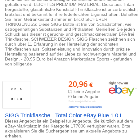
gehalten wird. LEICHTES PREMIUM-MATERIAL: Diese aus Tritan
hergestellte, glasähnliche Kunststoff-Trinkflasche ist unzerbrechlich,
kratzfest und bekannt für ihre federleichten Eigenschaften. Behalten
Sie Ihren Getränkestand immer im Blick! SICHERER
TRINKGENUSS: Diese SIGG Bottle ist frei von Schadstoffen, wie
östrogenhaltigen Substanzen und Phthalaten. Genießen Sie jeden
Schluck aus dieser rt geruchs- und geschmacksneutralen BPA frei
Trinkflasche. SCHWEIZER DESIGN: SIGG Flaschen zeichnen sich
durch über 11 Erfahrung in der Herstellung der schönsten
Trinkflaschen aus. Spitzenleistung und Innovation durch präzise
Herstellung basierend auf der Liebe zu hochwertigem Material und
Design. - 20,95 Euro bei Amazon Marketplace Sports - gefunden
von billiger.de
20,96
€
keine Angabe
keine Angabe
Preis kann jetzt höher sein
Jetzt live Preisvergleich starten!
SIGG Trinkflasche - Total Color eBay Blue 1.0 L
Dieses Angebot ist ein Beispiel für Angebote, die kürzlich auf dem
eBay-Marktplatz in der Kategorie 177006 verfügbar waren. Bitte
aktualisieren Sie die Suchergebnisse um aktuelle Angebote zu
erhalten.