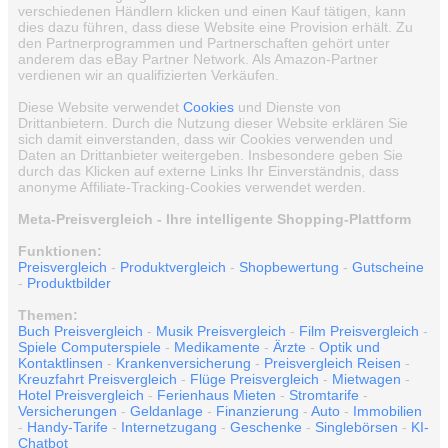
verschiedenen Händlern klicken und einen Kauf tätigen, kann
dies dazu führen, dass diese Website eine Provision erhält. Zu
den Partnerprogrammen und Partnerschaften gehört unter
anderem das eBay Partner Network. Als Amazon-Partner
verdienen wir an qualifizierten Verkäufen.
Diese Website verwendet
Cookies
und Dienste von
Drittanbietern. Durch die Nutzung dieser Website erklären Sie
sich damit einverstanden, dass wir Cookies verwenden und
Daten an Drittanbieter weitergeben. Insbesondere geben Sie
durch das Klicken auf externe Links Ihr Einverständnis, dass
anonyme Affiliate-Tracking-Cookies verwendet werden.
Meta-Preisvergleich - Ihre intelligente Shopping-Plattform
Funktionen:
Preisvergleich
-
Produktvergleich
-
Shopbewertung
-
Gutscheine
-
Produktbilder
Themen:
Buch Preisvergleich
-
Musik Preisvergleich
-
Film Preisvergleich
-
Spiele Computerspiele
-
Medikamente
-
Ärzte
-
Optik und
Kontaktlinsen
-
Krankenversicherung
-
Preisvergleich Reisen
-
Kreuzfahrt Preisvergleich
-
Flüge Preisvergleich
-
Mietwagen
-
Hotel Preisvergleich
-
Ferienhaus Mieten
-
Stromtarife
-
Versicherungen
-
Geldanlage
-
Finanzierung
-
Auto
-
Immobilien
-
Handy-Tarife
-
Internetzugang
-
Geschenke
-
Singlebörsen
-
KI-
Chatbot