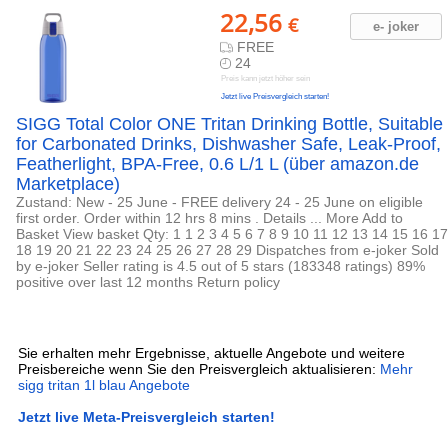
22,56
€
e- joker
FREE
24
Preis kann jetzt höher sein
Jetzt live Preisvergleich starten!
SIGG Total Color ONE Tritan Drinking Bottle, Suitable
for Carbonated Drinks, Dishwasher Safe, Leak-Proof,
Featherlight, BPA-Free, 0.6 L/1 L (über amazon.de
Marketplace)
Zustand: New - 25 June - FREE delivery 24 - 25 June on eligible
first order. Order within 12 hrs 8 mins . Details ... More Add to
Basket View basket Qty: 1 1 2 3 4 5 6 7 8 9 10 11 12 13 14 15 16 17
18 19 20 21 22 23 24 25 26 27 28 29 Dispatches from e-joker Sold
by e-joker Seller rating is 4.5 out of 5 stars (183348 ratings) 89%
positive over last 12 months Return policy
Sie erhalten mehr Ergebnisse, aktuelle Angebote und weitere
Preisbereiche wenn Sie den Preisvergleich aktualisieren:
Mehr
sigg tritan 1l blau Angebote
Jetzt live Meta-Preisvergleich starten!