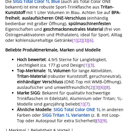
Die
SIGG Total Color 1L Blue
(auch als Total Color ONE
bekannt) ist eine robuste Sport-Trinkflasche aus
Tritan-
Kunststoff
mit 1 Liter Volumen in Blau. Achten Sie auf
BPA-
freiheit
,
auslaufsicheren ONE-Verschluss
(einhändig
bedienbar mit großer Öffnung),
spülmaschinenfesten
Eigenschaften und
geschmacksneutrales Material
(frei von
Östrogenaktivatoren und Phthalaten), ideal für Sport, Alltag
oder kohlensäurehaltige Getränke
[1]
[2]
[3]
[6]
.
Beliebte Produktmerkmale, Marken und Modelle
Hoch bewertet
: 4.9/5 Sterne für Langlebigkeit,
Leichtigkeit (ca. 177 g) und Design
[1]
[3]
.
Top-Merkmale
:
1L Volumen
für lange Aktivitäten,
Tritan-Material
(robuster Kunststoff, geruchsneutral),
einhändiger Verschluss
(ONE-Top mit WMB-Öffnung),
auslaufsicher und umweltfreundlich
[2]
[3]
[6]
[8]
.
Marke SIGG
: Bekannt für qualitativ hochwertige
Trinkflaschen in Edelstahl, Aluminium oder Tritan; 1L-
Modelle sind ganzjährig beliebt
[1]
[7]
.
Ähnliche Modelle
:
SIGG Total Color ONE 1L
in anderen
Farben oder
SIGG Tritan 1L Varianten
(z. B. mit Loop-
Top oder Autospout für extra Sicherheit)
[5]
[9]
.
| Merkmal | Beliebtheit & Vorteil |