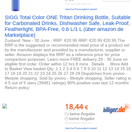
Preis kann jetzt höher sein
Jetzt live Preisvergleich starten!
SIGG Total Color ONE Tritan Drinking Bottle, Suitable
for Carbonated Drinks, Dishwasher Safe, Leak-Proof,
Featherlight, BPA-Free, 0.6 L/1 L (über amazon.de
Marketplace)
Zustand: New - 30 June - RRP: €20.95 RRP: €20.95 €20.95 The
RRP is the suggested or recommended retail price of a product set
by the manufacturer and provided by a manufacturer, supplier or
seller. Amazon displays the RRP as a reference price for price
comparison purposes. Learn more FREE delivery 29 - 30 June on
eligible first order. Order within 12 hrs 8 mins . Details ... More Add
to Basket View basket Qty: 1 1 2 3 4 5 6 7 8 9 10 11 12 13 14 15 16
17 18 19 20 21 22 23 24 25 26 27 28 29 Dispatches from yovivo -
lifestyle shopping. Sold by yovivo - lifestyle shopping. Seller rating is
4.5 out of 5 stars (39481 ratings) 90% positive over last 12 months
Return policy
18,44
€
keine Angabe
keine Angabe
Preis kann jetzt höher sein
Jetzt live Preisvergleich starten!