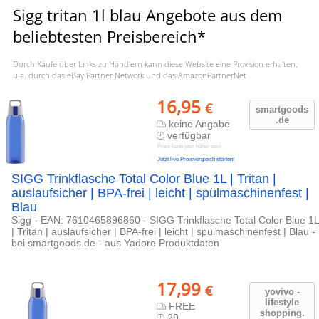
Sigg tritan 1l blau Angebote aus dem
beliebtesten Preisbereich*
Durch Käufe über Links zu Händlern kann diese Website eine Provision erhalten,
u.a. durch das eBay Partner Network und das AmazonPartnerNet
16,95
€
smartgoods
.de
keine Angabe
verfügbar
Preis kann jetzt höher sein
Jetzt live Preisvergleich starten!
SIGG Trinkflasche Total Color Blue 1L | Tritan |
auslaufsicher | BPA-frei | leicht | spülmaschinenfest |
Blau
Sigg - EAN: 7610465896860 - SIGG Trinkflasche Total Color Blue 1L
| Tritan | auslaufsicher | BPA-frei | leicht | spülmaschinenfest | Blau -
bei smartgoods.de - aus Yadore Produktdaten
17,99
€
yovivo -
lifestyle
FREE
shopping.
29