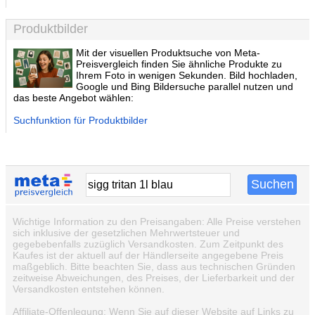
Produktbilder
Mit der visuellen Produktsuche von Meta-
Preisvergleich finden Sie ähnliche Produkte zu
Ihrem Foto in wenigen Sekunden. Bild hochladen,
Google und Bing Bildersuche parallel nutzen und
das beste Angebot wählen:
Suchfunktion für Produktbilder
Wichtige Information zu den Preisangaben: Alle Preise verstehen
sich inklusive der gesetzlichen Mehrwertsteuer und
gegebebenfalls zuzüglich Versandkosten. Zum Zeitpunkt des
Kaufes ist der aktuell auf der Händlerseite angegebene Preis
maßgeblich. Bitte beachten Sie, dass aus technischen Gründen
zeitweise Abweichungen, des Preises, der Lieferbarkeit und der
Versandkosten entstehen können.
Affiliate-Offenlegung: Wenn Sie auf dieser Website auf Links zu