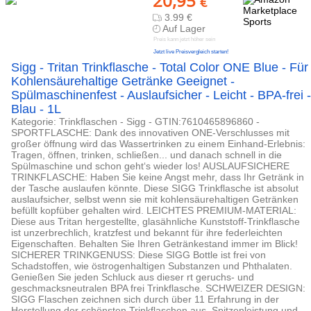
20,95
€
3.99 €
Auf Lager
Preis kann jetzt höher sein
Jetzt live Preisvergleich starten!
Sigg - Tritan Trinkflasche - Total Color ONE Blue - Für
Kohlensäurehaltige Getränke Geeignet -
Spülmaschinenfest - Auslaufsicher - Leicht - BPA-frei -
Blau - 1L
Kategorie: Trinkflaschen - Sigg - GTIN:7610465896860 -
SPORTFLASCHE: Dank des innovativen ONE-Verschlusses mit
großer öffnung wird das Wassertrinken zu einem Einhand-Erlebnis:
Tragen, öffnen, trinken, schließen... und danach schnell in die
Spülmaschine und schon geht‘s wieder los! AUSLAUFSICHERE
TRINKFLASCHE: Haben Sie keine Angst mehr, dass Ihr Getränk in
der Tasche auslaufen könnte. Diese SIGG Trinkflasche ist absolut
auslaufsicher, selbst wenn sie mit kohlensäurehaltigen Getränken
befüllt kopfüber gehalten wird. LEICHTES PREMIUM-MATERIAL:
Diese aus Tritan hergestellte, glasähnliche Kunststoff-Trinkflasche
ist unzerbrechlich, kratzfest und bekannt für ihre federleichten
Eigenschaften. Behalten Sie Ihren Getränkestand immer im Blick!
SICHERER TRINKGENUSS: Diese SIGG Bottle ist frei von
Schadstoffen, wie östrogenhaltigen Substanzen und Phthalaten.
Genießen Sie jeden Schluck aus dieser rt geruchs- und
geschmacksneutralen BPA frei Trinkflasche. SCHWEIZER DESIGN:
SIGG Flaschen zeichnen sich durch über 11 Erfahrung in der
Herstellung der schönsten Trinkflaschen aus. Spitzenleistung und