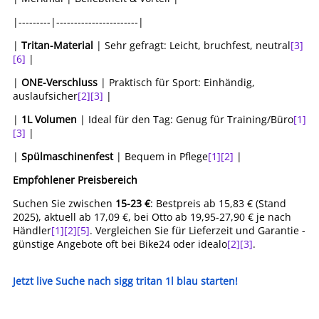
|---------|-----------------------|
|
Tritan-Material
| Sehr gefragt: Leicht, bruchfest, neutral
[3]
[6]
|
|
ONE-Verschluss
| Praktisch für Sport: Einhändig,
auslaufsicher
[2]
[3]
|
|
1L Volumen
| Ideal für den Tag: Genug für Training/Büro
[1]
[3]
|
|
Spülmaschinenfest
| Bequem in Pflege
[1]
[2]
|
Empfohlener Preisbereich
Suchen Sie zwischen
15-23 €
: Bestpreis ab 15,83 € (Stand
2025), aktuell ab 17,09 €, bei Otto ab 19,95-27,90 € je nach
Händler
[1]
[2]
[5]
. Vergleichen Sie für Lieferzeit und Garantie -
günstige Angebote oft bei Bike24 oder idealo
[2]
[3]
.
Jetzt live Suche nach sigg tritan 1l blau starten!