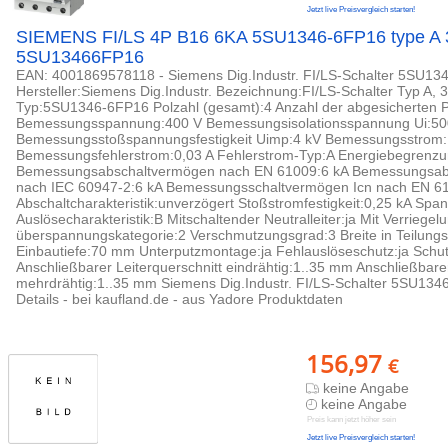
Jetzt live Preisvergleich starten!
SIEMENS FI/LS 4P B16 6KA 5SU1346-6FP16 type A
5SU13466FP16
EAN: 4001869578118 - Siemens Dig.Industr. FI/LS-Schalter 5SU1
Hersteller:Siemens Dig.Industr. Bezeichnung:FI/LS-Schalter Typ A,
Typ:5SU1346-6FP16 Polzahl (gesamt):4 Anzahl der abgesicherten P
Bemessungsspannung:400 V Bemessungsisolationsspannung Ui:50
Bemessungsstoßspannungsfestigkeit Uimp:4 kV Bemessungsstrom:
Bemessungsfehlerstrom:0,03 A Fehlerstrom-Typ:A Energiebegrenzu
Bemessungsabschaltvermögen nach EN 61009:6 kA Bemessungsab
nach IEC 60947-2:6 kA Bemessungsschaltvermögen Icn nach EN 61
Abschaltcharakteristik:unverzögert Stoßstromfestigkeit:0,25 kA Sp
Auslösecharakteristik:B Mitschaltender Neutralleiter:ja Mit Verriegel
überspannungskategorie:2 Verschmutzungsgrad:3 Breite in Teilungs
Einbautiefe:70 mm Unterputzmontage:ja Fehlauslöseschutz:ja Schutz
Anschließbarer Leiterquerschnitt eindrähtig:1..35 mm Anschließbarer
mehrdrähtig:1..35 mm Siemens Dig.Industr. FI/LS-Schalter 5SU134
Details - bei kaufland.de - aus Yadore Produktdaten
156,97
€
keine Angabe
keine Angabe
Preis kann jetzt höher sein
Jetzt live Preisvergleich starten!