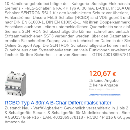
10 Händlerangebote bei billiger.de - Kategorie: Sonstige Elektroinstall
Siemens - FI/LS-Schalter, 6 kA, 4P Typ A, 30 mA, B-Char, In: 16A U
Schalter SENTRON 5SU1 für den kombinierten Schutz vor überlast,
Fehlerströmen Unsere FI/LS-Schalter (RCBO) sind VDE-geprüft und ze
nachDIN EN 61009-1, DIN EN 61009-2-1. Mit ihren Doppelkammerk
Anschluss auch von Leitern unterschiedlichen Querschnitts sehr ein
Siemens SENTRON Schutzschaltgeräte können schnell und einfach 
Stiftsammelschienen 5ST3 verbunden werden. über den Datamatri
erhalten Sie schnellen Zugang zu allen technischen Daten in der Si
Online Support App. Die SENTRON Schutzschaltgeräte können mit
Zubehör aus dem Systembaukasten um viele Funktionen erweitert 
Technik für Ihre Sicherheit - nur von Siemens. - GTIN:40018695781
120,67
€
keine Angabe
keine Angabe
Preis kann jetzt höher sein
Jetzt live Preisvergleich starten!
RCBO Typ A 30mA B-Char Differentialschalter
Zustand: Neu - VerfÃ¼gbarkeit: Gewöhnlich versandfertig in 1 bis 2
& Schaltgeräte Steuer- & Schaltgeräte für Modelleisenbahnen - Si
A 5SU1346-6FP16 - EAN: 4001869578118 - RCBO 4P B16 6KA type
Amazon.de