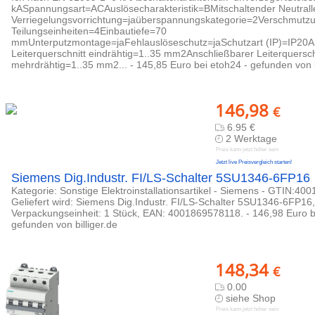
kASpannungsart=ACAuslösecharakteristik=BMitschaltender Neutralle
Verriegelungsvorrichtung=jaüberspannungskategorie=2Verschmutzu
Teilungseinheiten=4Einbautiefe=70
mmUnterputzmontage=jaFehlauslöseschutz=jaSchutzart (IP)=IP20A
Leiterquerschnitt eindrähtig=1..35 mm2Anschließbarer Leiterquersch
mehrdrähtig=1..35 mm2... - 145,85 Euro bei etoh24 - gefunden von b
146,98
€
6.95 €
2 Werktage
Preis kann jetzt höher sein
Jetzt live Preisvergleich starten!
Siemens Dig.Industr. FI/LS-Schalter 5SU1346-6FP16
Kategorie: Sonstige Elektroinstallationsartikel - Siemens - GTIN:40
Geliefert wird: Siemens Dig.Industr. FI/LS-Schalter 5SU1346-6FP16,
Verpackungseinheit: 1 Stück, EAN: 4001869578118. - 146,98 Euro b
gefunden von billiger.de
148,34
€
0.00
siehe Shop
Preis kann jetzt höher sein