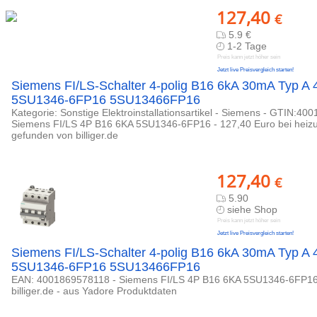
127,40
€
5.9 €
1-2 Tage
Preis kann jetzt höher sein
Jetzt live Preisvergleich starten!
Siemens FI/LS-Schalter 4-polig B16 6kA 30mA Typ A
5SU1346-6FP16 5SU13466FP16
Kategorie: Sonstige Elektroinstallationsartikel - Siemens - GTIN:40
Siemens FI/LS 4P B16 6KA 5SU1346-6FP16 - 127,40 Euro bei heizung
gefunden von billiger.de
127,40
€
5.90
siehe Shop
Preis kann jetzt höher sein
Jetzt live Preisvergleich starten!
Siemens FI/LS-Schalter 4-polig B16 6kA 30mA Typ A
5SU1346-6FP16 5SU13466FP16
EAN: 4001869578118 - Siemens FI/LS 4P B16 6KA 5SU1346-6FP16 
billiger.de - aus Yadore Produktdaten