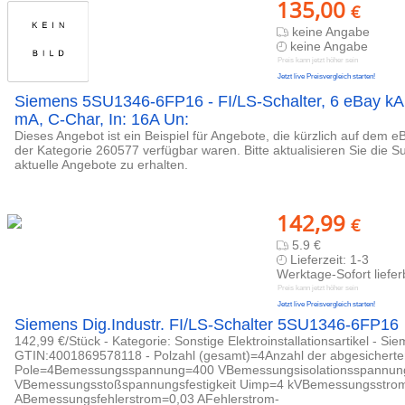
135,00
€
keine Angabe
keine Angabe
Preis kann jetzt höher sein
Jetzt live Preisvergleich starten!
Siemens 5SU1346-6FP16 - FI/LS-Schalter, 6 eBay kA,
mA, C-Char, In: 16A Un:
Dieses Angebot ist ein Beispiel für Angebote, die kürzlich auf dem e
der Kategorie 260577 verfügbar waren. Bitte aktualisieren Sie die 
aktuelle Angebote zu erhalten.
142,99
€
5.9 €
Lieferzeit: 1-3
Werktage-Sofort liefer
Preis kann jetzt höher sein
Jetzt live Preisvergleich starten!
Siemens Dig.Industr. FI/LS-Schalter 5SU1346-6FP16
142,99 €/Stück - Kategorie: Sonstige Elektroinstallationsartikel - Sie
GTIN:4001869578118 - Polzahl (gesamt)=4Anzahl der abgesichert
Pole=4Bemessungsspannung=400 VBemessungsisolationsspannun
VBemessungsstoßspannungsfestigkeit Uimp=4 kVBemessungsstro
ABemessungsfehlerstrom=0,03 AFehlerstrom-