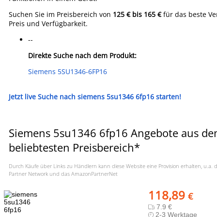
Suchen Sie im Preisbereich von
125 € bis 165 €
für das beste Ve
Preis und Verfügbarkeit.
--
Direkte Suche nach dem Produkt:
Siemens 5SU1346-6FP16
Jetzt live Suche nach siemens 5su1346 6fp16 starten!
Siemens 5su1346 6fp16 Angebote aus d
beliebtesten Preisbereich*
Durch Käufe über Links zu Händlern kann diese Website eine Provision erhalten, u.a.
Partner Network und das AmazonPartnerNet
118,89
€
7.9 €
2-3 Werktage