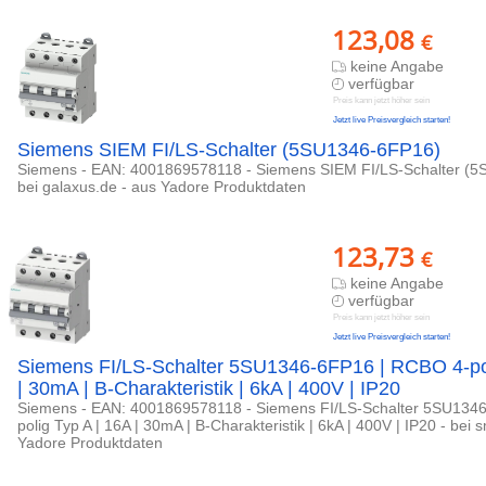
123,08
€
keine Angabe
verfügbar
Preis kann jetzt höher sein
Jetzt live Preisvergleich starten!
Siemens SIEM FI/LS-Schalter (5SU1346-6FP16)
Siemens - EAN: 4001869578118 - Siemens SIEM FI/LS-Schalter (5
bei galaxus.de - aus Yadore Produktdaten
123,73
€
keine Angabe
verfügbar
Preis kann jetzt höher sein
Jetzt live Preisvergleich starten!
Siemens FI/LS-Schalter 5SU1346-6FP16 | RCBO 4-pol
| 30mA | B-Charakteristik | 6kA | 400V | IP20
Siemens - EAN: 4001869578118 - Siemens FI/LS-Schalter 5SU134
polig Typ A | 16A | 30mA | B-Charakteristik | 6kA | 400V | IP20 - bei
Yadore Produktdaten