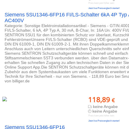
Preis kann jetzt höher sein
Jetzt live Preisvergleich starten!
Siemens 5SU1346-6FP16 FI/LS-Schalter 6kA 4P Typ
AC400V
Kategorie: Sonstige Elektroinstallationsartikel - Siemens - GTIN:40
FI/LS-Schalter, 6 kA, 4P Typ A, 30 mA, B-Char, In: 16A Un: 400V FI/
SENTRON 5SU1 für den kombinierten Schutz vor überlast, Kurzschl
FehlerströmenUnsere FI/LS-Schalter (RCBO) sind VDE-geprüft und ze
DIN EN 61009-1, DIN EN 61009-2-1. Mit ihren Doppelkammerklemme
Anschluss auch von Leitern unterschiedlichen Querschnitts sehr ein
Siemens SENTRON Schutzschaltgeräte können schnell und einfach 
Stiftsammelschienen 5ST3 verbunden werden. über den Datamatrx
erhalten Sie schnellen Zugang zu allen technischen Daten in der Si
Online Support App.Die SENTRON Schutzschaltgeräte können mit 
Zubehör aus dem Systembaukasten um viele Funktionen erweitert 
Technik für Ihre Sicherheit - nur von Siemens. - 118,89 Euro bei S
von billiger.de
118,89
€
keine Angabe
keine Angabe
Preis kann jetzt höher sein
Jetzt live Preisvergleich starten!
Siemens 5SU1346-6FP16