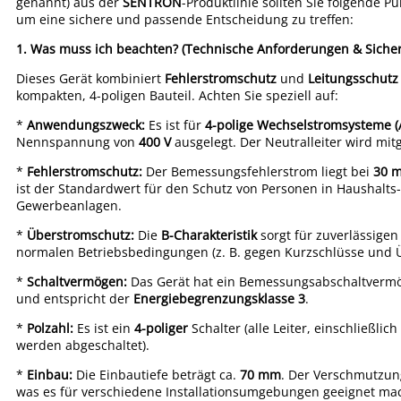
genannt) aus der
SENTRON
-Produktlinie sollten Sie folgende P
um eine sichere und passende Entscheidung zu treffen:
1. Was muss ich beachten? (Technische Anforderungen & Sicher
Dieses Gerät kombiniert
Fehlerstromschutz
und
Leitungsschutz
kompakten, 4-poligen Bauteil. Achten Sie speziell auf:
*
Anwendungszweck:
Es ist für
4-polige Wechselstromsysteme (
Nennspannung von
400 V
ausgelegt. Der Neutralleiter wird mitg
*
Fehlerstromschutz:
Der Bemessungsfehlerstrom liegt bei
30 m
ist der Standardwert für den Schutz von Personen in Haushalts
Gewerbeanlagen.
*
Überstromschutz:
Die
B-Charakteristik
sorgt für zuverlässigen
normalen Betriebsbedingungen (z. B. gegen Kurzschlüsse und Ü
*
Schaltvermögen:
Das Gerät hat ein Bemessungsabschaltverm
und entspricht der
Energiebegrenzungsklasse 3
.
*
Polzahl:
Es ist ein
4-poliger
Schalter (alle Leiter, einschließlich
werden abgeschaltet).
*
Einbau:
Die Einbautiefe beträgt ca.
70 mm
. Der Verschmutzun
was es für verschiedene Installationsumgebungen geeignet mac