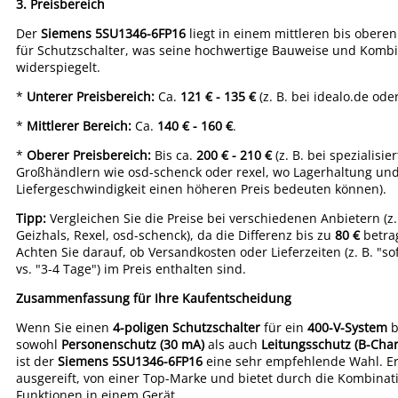
3. Preisbereich
Der
Siemens 5SU1346-6FP16
liegt in einem mittleren bis oberen
für Schutzschalter, was seine hochwertige Bauweise und Kombi
widerspiegelt.
*
Unterer Preisbereich:
Ca.
121 € - 135 €
(z. B. bei idealo.de ode
*
Mittlerer Bereich:
Ca.
140 € - 160 €
.
*
Oberer Preisbereich:
Bis ca.
200 € - 210 €
(z. B. bei spezialisie
Großhändlern wie osd-schenck oder rexel, wo Lagerhaltung un
Liefergeschwindigkeit einen höheren Preis bedeuten können).
Tipp:
Vergleichen Sie die Preise bei verschiedenen Anbietern (z. 
Geizhals, Rexel, osd-schenck), da die Differenz bis zu
80 €
betra
Achten Sie darauf, ob Versandkosten oder Lieferzeiten (z. B. "sof
vs. "3-4 Tage") im Preis enthalten sind.
Zusammenfassung für Ihre Kaufentscheidung
Wenn Sie einen
4-poligen Schutzschalter
für ein
400-V-System
b
sowohl
Personenschutz (30 mA)
als auch
Leitungsschutz (B-Char
ist der
Siemens 5SU1346-6FP16
eine sehr empfehlende Wahl. Er 
ausgereift, von einer Top-Marke und bietet durch die Kombinat
Funktionen in einem Gerät.