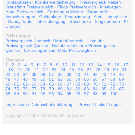
Kontaktlinsen
-
Krankenversicherung
-
Preisvergleich Reisen
-
Kreuzfahrt Preisvergleich
-
Flüge Preisvergleich
-
Mietwagen
-
Hotel Preisvergleich
-
Ferienhaus Mieten
-
Stromtarife
-
Versicherungen
-
Geldanlage
-
Finanzierung
-
Auto
-
Immobilien
-
Handy-Tarife
-
Internetzugang
-
Geschenke
-
Singlebörsen
-
KI-
Chatbot
Erklärungen:
Preisvergleich Übersicht / Marktübersicht
-
Liste der
Preisvergleich Quellen
-
Benutzerdefinierte Preisvergleich
Quellen
-
Erklärungen zum Meta-Preisvergleich
Sitemaps:
1
-
2
-
3
-
4
-
5
-
6
-
7
-
8
-
9
-
10
-
11
-
12
-
13
-
14
-
15
-
16
-
17
-
18
-
19
-
20
-
21
-
22
-
23
-
24
-
25
-
26
-
27
-
28
-
29
-
30
-
31
-
32
-
33
-
34
-
35
-
36
-
37
-
38
-
39
-
40
-
41
-
42
-
43
-
44
-
45
-
46
-
47
-
48
-
49
-
50
-
51
-
52
-
53
-
54
-
55
-
56
-
57
-
58
-
59
-
60
-
61
-
62
-
63
-
64
-
65
-
66
-
67
-
68
-
69
-
70
-
71
-
72
-
73
-
74
-
75
-
76
-
77
-
78
-
79
-
80
-
81
-
82
-
83
-
84
-
85
-
86
-
87
-
88
-
89
-
90
-
91
-
92
-
93
-
94
-
95
-
96
-
97
-
98
-
99
-
100
-
Impressum / Datenschutzerklärung
Presse / Links / Logos
Copyright © 2003-2026 MetaMind GmbH