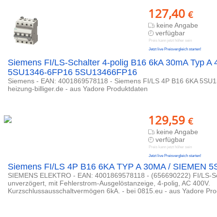
127,40
€
keine Angabe
verfügbar
Preis kann jetzt höher sein
Jetzt live Preisvergleich starten!
Siemens FI/LS-Schalter 4-polig B16 6kA 30mA Typ A
5SU1346-6FP16 5SU13466FP16
Siemens - EAN: 4001869578118 - Siemens FI/LS 4P B16 6KA 5SU1
heizung-billiger.de - aus Yadore Produktdaten
129,59
€
keine Angabe
verfügbar
Preis kann jetzt höher sein
Jetzt live Preisvergleich starten!
Siemens FI/LS 4P B16 6KA TYP A 30MA / SIEMEN 
SIEMENS ELEKTRO - EAN: 4001869578118 - (656690222) FI/LS-Sch
unverzögert, mit Fehlerstrom-Ausgelöstanzeige, 4-polig, AC 400V.
Kurzschlussausschaltvermögen 6kA. - bei 0815.eu - aus Yadore Pr