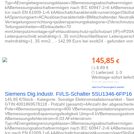
Typ=AEnergiebegrenzungsklasse=3Bemessungsabschaltvermögen
kABemessungsabschaltvermögen nach IEC 60947-2=6 kABemessu
Icn nach EN 61009-1=6 kAAbschaltcharakteristik=unverzögertStoßst
kASpannungsart=ACAuslösecharakteristik=BMitschaltender Neutralle
Verriegelungsvorrichtung=jaüberspannungskategorie=2Verschmutzu
Teilungseinheiten=4Einbautiefe=70
mmUnterputzmontage=jaFehlauslöseschutz=jaSchutzart (IP)=IP20A
Leiterquerschnitt eindrähtig=1..35 mm2Anschließbarer Leiterquersch
mehrdrähtig=1..35 mm2... - 142,99 Euro bei evolt24 - gefunden von b
145,85
€
6.89 €
Lieferzeit: 1-3
Werktage-sofort liefer
Preis kann jetzt höher sein
Jetzt live Preisvergleich starten!
Siemens Dig.Industr. FI/LS-Schalter 5SU1346-6FP16
145,85 €/Stück - Kategorie: Sonstige Elektroinstallationsartikel - Sie
GTIN:4001869578118 - Polzahl (gesamt)=4Anzahl der abgesichert
Pole=4Bemessungsspannung=400 VBemessungsisolationsspannun
VBemessungsstoßspannungsfestigkeit Uimp=4 kVBemessungsstro
ABemessungsfehlerstrom=0,03 AFehlerstrom-
Typ=AEnergiebegrenzungsklasse=3Bemessungsabschaltvermögen
kABemessungsabschaltvermögen nach IEC 60947-2=6 kABemessu
Icn nach EN 61009-1=6 kAAbschaltcharakteristik=unverzögertStoßst