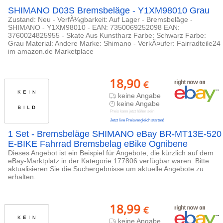
SHIMANO D03S Bremsbeläge - Y1XM98010 Grau
Zustand: Neu - VerfÃ¼gbarkeit: Auf Lager - Bremsbeläge -
SHIMANO - Y1XM98010 - EAN: 7350069252098 EAN:
3760024825955 - Skate Aus Kunstharz Farbe: Schwarz Farbe:
Grau Material: Andere Marke: Shimano - VerkÃ¤ufer: Fairradteile24
im amazon.de Marketplace
18,90
€
keine Angabe
keine Angabe
Preis kann jetzt höher sein
Jetzt live Preisvergleich starten!
1 Set - Bremsbeläge SHIMANO eBay BR-MT13E-520
E-BIKE Fahrrad Bremsbelag eBike Ognibene
Dieses Angebot ist ein Beispiel für Angebote, die kürzlich auf dem
eBay-Marktplatz in der Kategorie 177806 verfügbar waren. Bitte
aktualisieren Sie die Suchergebnisse um aktuelle Angebote zu
erhalten.
18,99
€
keine Angabe