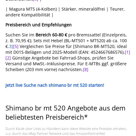
| Magura MT5 (4-Kolben) | Stärker, mineralölfrei | Teurer,
andere Kompatibilität |
Preisbereich und Empfehlungen
Suchen Sie im
Bereich 60-80 €
pro Bremssattel (Einzelpreis,
z. B. 70,95 €); Sets mit Hebel (BL-MT501 + MT520) ab ca. 100
€.
3]
[5]
Vergleichen Sie Preise für [Shimano BR-MT520, ideal
mit D01S-Belägen und 2025-Modell (EAN: 4524667686576).
[1]
[2]
Günstige Angebote bei Fahrrad-Shops, prüfen Sie
Versand und MwSt.-Inklusivpreise. Für E-MTBs ggf. größere
Scheiben (203 mm vorne) nachrüsten.
[8]
Jetzt live Suche nach shimano br mt 520 starten!
Shimano br mt 520 Angebote aus dem
beliebtesten Preisbereich*
Durch Käufe über Links zu Händlern kann diese Website eine Provision erhalten,
u.a. durch das eBay Partner Network und das AmazonPartnerNet