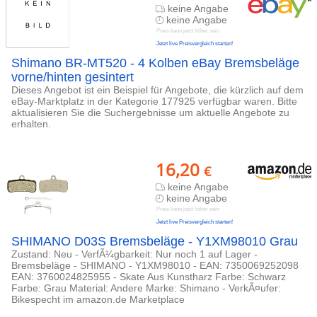
keine Angabe
keine Angabe
Preis kann jetzt höher sein
Jetzt live Preisvergleich starten!
Shimano BR-MT520 - 4 Kolben eBay Bremsbeläge
vorne/hinten gesintert
Dieses Angebot ist ein Beispiel für Angebote, die kürzlich auf dem
eBay-Marktplatz in der Kategorie 177925 verfügbar waren. Bitte
aktualisieren Sie die Suchergebnisse um aktuelle Angebote zu
erhalten.
16,20
€
keine Angabe
keine Angabe
Preis kann jetzt höher sein
Jetzt live Preisvergleich starten!
SHIMANO D03S Bremsbeläge - Y1XM98010 Grau
Zustand: Neu - VerfÃ¼gbarkeit: Nur noch 1 auf Lager -
Bremsbeläge - SHIMANO - Y1XM98010 - EAN: 7350069252098
EAN: 3760024825955 - Skate Aus Kunstharz Farbe: Schwarz
Farbe: Grau Material: Andere Marke: Shimano - VerkÃ¤ufer:
Bikespecht im amazon.de Marketplace