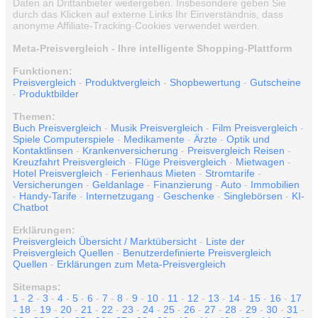
Daten an Drittanbieter weitergeben. Insbesondere geben Sie
durch das Klicken auf externe Links Ihr Einverständnis, dass
anonyme Affiliate-Tracking-Cookies verwendet werden.
Meta-Preisvergleich - Ihre intelligente Shopping-Plattform
Funktionen:
Preisvergleich
-
Produktvergleich
-
Shopbewertung
-
Gutscheine
-
Produktbilder
Themen:
Buch Preisvergleich
-
Musik Preisvergleich
-
Film Preisvergleich
-
Spiele Computerspiele
-
Medikamente
-
Ärzte
-
Optik und
Kontaktlinsen
-
Krankenversicherung
-
Preisvergleich Reisen
-
Kreuzfahrt Preisvergleich
-
Flüge Preisvergleich
-
Mietwagen
-
Hotel Preisvergleich
-
Ferienhaus Mieten
-
Stromtarife
-
Versicherungen
-
Geldanlage
-
Finanzierung
-
Auto
-
Immobilien
-
Handy-Tarife
-
Internetzugang
-
Geschenke
-
Singlebörsen
-
KI-
Chatbot
Erklärungen:
Preisvergleich Übersicht / Marktübersicht
-
Liste der
Preisvergleich Quellen
-
Benutzerdefinierte Preisvergleich
Quellen
-
Erklärungen zum Meta-Preisvergleich
Sitemaps:
1
-
2
-
3
-
4
-
5
-
6
-
7
-
8
-
9
-
10
-
11
-
12
-
13
-
14
-
15
-
16
-
17
-
18
-
19
-
20
-
21
-
22
-
23
-
24
-
25
-
26
-
27
-
28
-
29
-
30
-
31
-