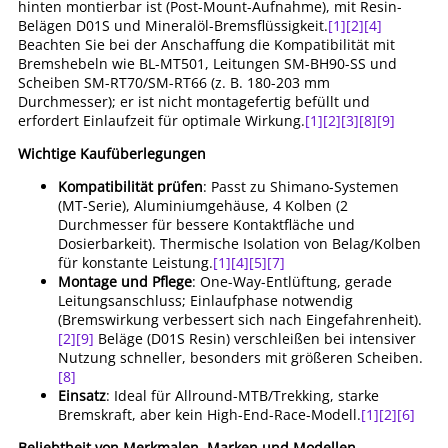
hinten montierbar ist (Post-Mount-Aufnahme), mit Resin-
Belägen D01S und Mineralöl-Bremsflüssigkeit.
[1]
[2]
[4]
Beachten Sie bei der Anschaffung die Kompatibilität mit
Bremshebeln wie BL-MT501, Leitungen SM-BH90-SS und
Scheiben SM-RT70/SM-RT66 (z. B. 180-203 mm
Durchmesser); er ist nicht montagefertig befüllt und
erfordert Einlaufzeit für optimale Wirkung.
[1]
[2]
[3]
[8]
[9]
Wichtige Kaufüberlegungen
Kompatibilität prüfen
: Passt zu Shimano-Systemen
(MT-Serie), Aluminiumgehäuse, 4 Kolben (2
Durchmesser für bessere Kontaktfläche und
Dosierbarkeit). Thermische Isolation von Belag/Kolben
für konstante Leistung.
[1]
[4]
[5]
[7]
Montage und Pflege
: One-Way-Entlüftung, gerade
Leitungsanschluss; Einlaufphase notwendig
(Bremswirkung verbessert sich nach Eingefahrenheit).
[2]
[9]
Beläge (D01S Resin) verschleißen bei intensiver
Nutzung schneller, besonders mit größeren Scheiben.
[8]
Einsatz
: Ideal für Allround-MTB/Trekking, starke
Bremskraft, aber kein High-End-Race-Modell.
[1]
[2]
[6]
Beliebtheit von Merkmalen, Marken und Modellen