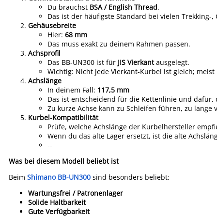
Du brauchst
BSA / English Thread
.
Das ist der häufigste Standard bei vielen Trekking-
Gehäusebreite
Hier:
68 mm
Das muss exakt zu deinem Rahmen passen.
Achsprofil
Das BB-UN300 ist für
JIS Vierkant
ausgelegt.
Wichtig: Nicht jede Vierkant-Kurbel ist gleich; mei
Achslänge
In deinem Fall:
117,5 mm
Das ist entscheidend für die Kettenlinie und dafür,
Zu kurze Achse kann zu Schleifen führen, zu lange ve
Kurbel-Kompatibilität
Prüfe, welche Achslänge der Kurbelhersteller empfie
Wenn du das alte Lager ersetzt, ist die alte Achslän
--
Was bei diesem Modell beliebt ist
Beim
Shimano BB-UN300
sind besonders beliebt:
Wartungsfrei / Patronenlager
Solide Haltbarkeit
Gute Verfügbarkeit