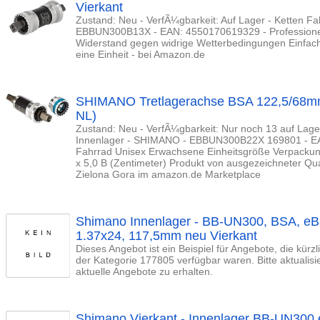
Vierkant
Zustand: Neu - VerfÃ¼gbarkeit: Auf Lager - Ketten F
EBBUN300B13X - EAN: 4550170619329 - Professionell
Widerstand gegen widrige Wetterbedingungen Einfach
eine Einheit - bei Amazon.de
SHIMANO Tretlagerachse BSA 122,5/68m
NL)
Zustand: Neu - VerfÃ¼gbarkeit: Nur noch 13 auf Lager
Innenlager - SHIMANO - EBBUN300B22X 169801 - EA
Fahrrad Unisex Erwachsene Einheitsgröße Verpackun
x 5,0 B (Zentimeter) Produkt von ausgezeichneter Qua
Zielona Gora im amazon.de Marketplace
Shimano Innenlager - BB-UN300, BSA, e
1.37x24, 117,5mm neu Vierkant
Dieses Angebot ist ein Beispiel für Angebote, die kürz
der Kategorie 177805 verfügbar waren. Bitte aktualis
aktuelle Angebote zu erhalten.
Shimano Vierkant - Innenlager BB-UN300 