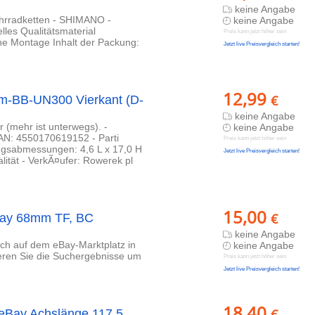
keine Angabe
ahrradketten - SHIMANO -
keine Angabe
es Qualitätsmaterial
Preis kann jetzt höher sein
e Montage Inhalt der Packung:
Jetzt live Preisvergleich starten!
12,99
€
m-BB-UN300 Vierkant (D-
keine Angabe
 (mehr ist unterwegs). -
keine Angabe
N: 4550170619152 - Parti
Preis kann jetzt höher sein
gsabmessungen: 4,6 L x 17,0 H
Jetzt live Preisvergleich starten!
lität - VerkÃ¤ufer: Rowerek pl
15,00
€
Bay 68mm TF, BC
keine Angabe
lich auf dem eBay-Marktplatz in
keine Angabe
ieren Sie die Suchergebnisse um
Preis kann jetzt höher sein
Jetzt live Preisvergleich starten!
18,40
€
eBay Achslänge 117,5