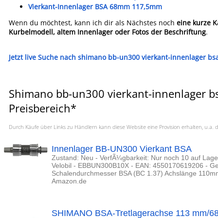
Vierkant-Innenlager BSA 68mm 117,5mm
Wenn du möchtest, kann ich dir als Nächstes noch
eine kurze 
Kurbelmodell, altem Innenlager oder Fotos der Beschriftung
.
Jetzt live Suche nach shimano bb-un300 vierkant-innenlager b
Shimano bb-un300 vierkant-innenlager 
Preisbereich*
Durch Käufe über Links zu Händlern kann diese Website eine Provision erhalten, u.
Innenlager BB-UN300 Vierkant BSA
Zustand: Neu - VerfÃ¼gbarkeit: Nur noch 10 auf Lag
Velobil - EBBUN300B10X - EAN: 4550170619206 - G
Schalendurchmesser BSA (BC 1.37) Achslänge 110mm
Amazon.de
SHIMANO BSA-Tretlagerachse 113 mm/6