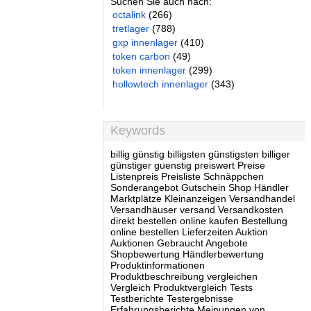
Suchen Sie auch nach:
octalink
(266)
tretlager
(788)
gxp innenlager
(410)
token carbon
(49)
token innenlager
(299)
hollowtech innenlager
(343)
Keywords
billig günstig billigsten günstigsten billiger
günstiger guenstig preiswert Preise
Listenpreis Preisliste Schnäppchen
Sonderangebot Gutschein Shop Händler
Marktplätze Kleinanzeigen Versandhandel
Versandhäuser versand Versandkosten
direkt bestellen online kaufen Bestellung
online bestellen Lieferzeiten Auktion
Auktionen Gebraucht Angebote
Shopbewertung Händlerbewertung
Produktinformationen
Produktbeschreibung vergleichen
Vergleich Produktvergleich Tests
Testberichte Testergebnisse
Erfahrungsberichte Meinungen von