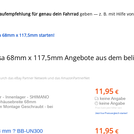
Kaufempfehlung für genau dein Fahrrad
geben — z. B. mit Hilfe von
sa 68mm x 117,5mm starten!
bsa 68mm x 117,5mm Angebote aus dem beli
a. durch das eBay Partner Network und das AmazonPartnerNet
11,95
€
er - Innenlager - SHIMANO
keine Angabe
ehäusebreite 68mm
keine Angabe
 Montage Geschraubt - bei
Preis kann jetzt höher sein
Jetzt live Preisvergleich starten!
11,95
€
8 mm ? BB-UN300