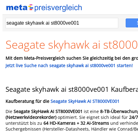
Seagate skyhawk ai st800
Mit dem Meta-Preisvergleich suchen Sie gleichzeitig bei den gro
Jetzt live Suche nach seagate skyhawk ai st8000ve001 starten!
Seagate skyhawk ai st8000ve001 Kaufber
Kaufberatung für die
Seagate SkyHawk AI ST8000VE001
Die
Seagate SkyHawk AI ST8000VE001
ist eine
8-TB-Überwachungs
(Netzwerkvideorekorder)
optimiert. Sie eignet sich ideal für
24/
unterstützt bis zu
64 HD-Kameras + 32 AI-Streams
und verhinde
Suchergebnissen (Hersteller-Datasheets, Händler wie Conrad/Be