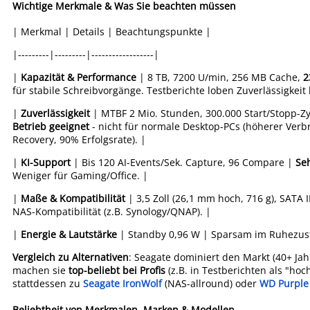
Wichtige Merkmale & Was Sie beachten müssen
| Merkmal | Details | Beachtungspunkte |
|---------|---------|------------------|
|
Kapazität & Performance
| 8 TB, 7200 U/min, 256 MB Cache,
2
für stabile Schreibvorgänge. Testberichte loben Zuverlässigkeit 
|
Zuverlässigkeit
| MTBF 2 Mio. Stunden, 300.000 Start/Stopp-Z
Betrieb geeignet
- nicht für normale Desktop-PCs (höherer Verbr
Recovery, 90% Erfolgsrate). |
|
KI-Support
| Bis 120 AI-Events/Sek. Capture, 96 Compare |
Seh
Weniger für Gaming/Office. |
|
Maße & Kompatibilität
| 3,5 Zoll (26,1 mm hoch, 716 g), SATA 
NAS-Kompatibilität (z.B. Synology/QNAP). |
|
Energie & Lautstärke
| Standby 0,96 W | Sparsam im Ruhezustan
Vergleich zu Alternativen
: Seagate dominiert den Markt (40+ Jah
machen sie
top-beliebt bei Profis
(z.B. in Testberichten als "ho
stattdessen zu
Seagate IronWolf
(NAS-allround) oder
WD Purple
Beliebtheit von Merkmalen, Marken & Modellen