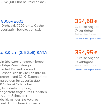
 349,00 Euro bei reichelt.de -
354,68
€
ST8000VE001
: Drehzahl: 7200rpm :: Cache:
keine Angabe
erlauf) - bei electronis.de -
verfügbar
Preis kann jetzt höher sein
Jetzt live Preisvergleich starten!
354,95
€
e 8.9 cm (3.5 Zoll) SATA
keine Angabe
ein überwachungsoptimiertes
verfügbar
 für Edge-Anwendungen
Preis kann jetzt höher sein
hindert Bildverluste und
Jetzt live Preisvergleich starten!
lassen sich flexibel an Ihre KI-
streams und 32 KI-Datenströme.
ng sorgen für zuverlässige
0 % bietet Schutz bei
, Naturkatastrophen,
anagement trägt durch Optionen
tiv zum Schutz der
build, mit der Sie Volume-
keit durchführen können. -