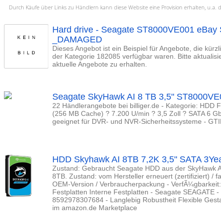
Durch Käufe über Links zu Händlern kann diese Website eine Provision erhalten, u.
Hard drive - Seagate ST8000VE001 eBay 
_DAMAGED
Dieses Angebot ist ein Beispiel für Angebote, die kürz
der Kategorie 182085 verfügbar waren. Bitte aktualis
aktuelle Angebote zu erhalten.
Seagate SkyHawk AI 8 TB 3,5" ST8000VE
22 Händlerangebote bei billiger.de - Kategorie: HDD F
(256 MB Cache) ? 7.200 U/min ? 3,5 Zoll ? SATA 6 G
geeignet für DVR- und NVR-Sicherheitssysteme - G
HDD Skyhawk AI 8TB 7,2K 3,5" SATA 3Ye
Zustand: Gebraucht Seagate HDD aus der SkyHawk AI-
8TB. Zustand: vom Hersteller erneuert (zertifiziert) / f
OEM-Version / Verbraucherpackung - VerfÃ¼gbarkeit:
Festplatten Interne Festplatten - Seagate SEAGATE
8592978307684 - Langlebig Robustheit Flexible Gest
im amazon.de Marketplace