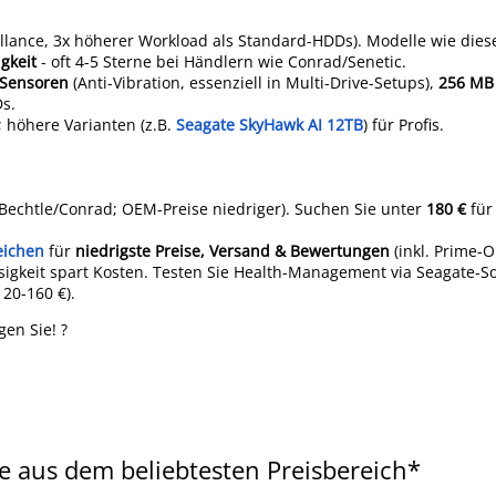
llance, 3x höherer Workload als Standard-HDDs). Modelle wie die
igkeit
- oft 4-5 Sterne bei Händlern wie Conrad/Senetic.
-Sensoren
(Anti-Vibration, essenziell in Multi-Drive-Setups),
256 MB
Ds.
; höhere Varianten (z.B.
Seagate SkyHawk AI 12TB
) für Profis.
Bechtle/Conrad; OEM-Preise niedriger). Suchen Sie unter
180 €
für
eichen
für
niedrigste Preise, Versand & Bewertungen
(inkl. Prime-O
sigkeit spart Kosten. Testen Sie Health-Management via Seagate-So
120-160 €).
gen Sie! ?
 aus dem beliebtesten Preisbereich*