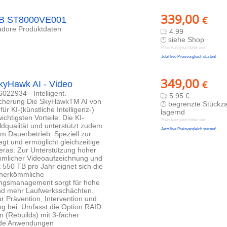
339,00
€
8TB ST8000VE001
Yadore Produktdaten
4.99
siehe Shop
Preis kann jetzt höher sein
Jetzt live Preisvergleich starten!
349,00
€
kyHawk AI - Video
22934 - Intelligent.
5.95 €
eicherung Die SkyHawkTM AI von
begrenzte Stückza
für KI-(künstliche Intelligenz-)
lagernd
htigsten Vorteile: Die KI-
Preis kann jetzt höher sein
dqualität und unterstützt zudem
Jetzt live Preisvergleich starten!
 Dauerbetrieb. Speziell zur
gt und ermöglicht gleichzeitige
eras. Zur Unterstützung hoher
mlicher Videoaufzeichnung und
t 550 TB pro Jahr eignet sich die
 herkömmliche
rungsmanagement sorgt für hohe
nd mehr Laufwerksschächten.
 Prävention, Intervention und
ng bei. Umfasst die Option RAID
 (Rebuilds) mit 3-facher
ende Anwendungen