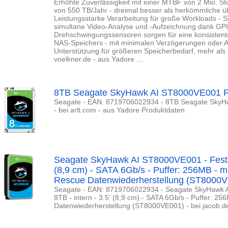
Erhöhte Zuverlässigkeit mit einer MTBF von 2 Mio. S
von 550 TB/Jahr - dreimal besser als herkömmliche ü
Leistungsstarke Verarbeitung für große Workloads - S
simultane Video-Analyse und -Aufzeichnung dank GPU
Drehschwingungssensoren sorgen für eine konsistent
NAS-Speichers - mit minimalen Verzögerungen oder Aus
Unterstützung für größeren Speicherbedarf, mehr als 
voelkner.de - aus Yadore ...
8TB Seagate SkyHawk AI ST8000VE001 Fe
Seagate - EAN: 8719706022934 - 8TB Seagate SkyH
- bei arlt.com - aus Yadore Produktdaten
Seagate SkyHawk AI ST8000VE001 - Festplat
(8,9 cm) - SATA 6Gb/s - Puffer: 256MB - m
Rescue Datenwiederherstellung (ST8000
Seagate - EAN: 8719706022934 - Seagate SkyHawk A
8TB - intern - 3.5' (8,9 cm) - SATA 6Gb/s - Puffer: 2
Datenwiederherstellung (ST8000VE001) - bei jacob.d