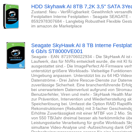
HDD Skyhawk AI 8TB 7,2K 3,5" SATA 3Ye
Zustand: Neu - VerfÃ¼gbarkeit: Gewöhnlich versandfer
Festplatten Interne Festplatten - Seagate SEAGATE
8592978307684 - Langlebig Robustheit Flexible Gesta
im amazon.de Marketplace
Seagate SkyHawk AI 8 TB Interne Festplatt
6 Gb/s ST8000VE001
Seagate - EAN: 8719706022934 - Die SkyHawk AI ist 
Laufwerk, das für NVRs entwickelt wurde, die mit KI
ausgestattet sind.- Die ImagePerfect AI-Firmware verh
unterstützt größere Workloads- Vielseitige Funktionen l
Umgebung anpassen. Unterstützt bis zu 64 HD-Video
Datenströme.- Drei Jahre Rescue-Dienste zur Datenwi
zuverlässige Sicherheit. Eine branchenführende Erfol
bei unerwartetem Datenverlust aufgrund von Stromaus
Benutzerfehler, Viren und mehr.- SkyHawk Health Ma
zur Prävention, Intervention und Wiederherstellung ak
Speicherlösung bei. Umfasst die Option RAID RapidReb
Rekonstruktionen (Rebuilds) mit 3-facher Geschwindi
Erhöhte Zuverlässigkeit mit einer MTBF von 2 Mio. S
von 550 TB/Jahr dreimal besser als herkömmliche üb
Leistungsstarke Verarbeitung für große Workloads Sky
simultane Video-Analyse und -Aufzeichnung dank GP
Drehschwingungssensoren sorgen für eine konsistent