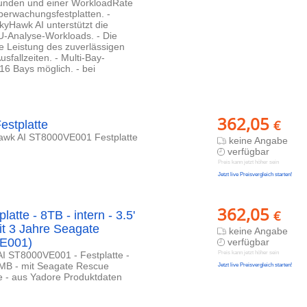
tunden und einer WorkloadRate
berwachungsfestplatten. -
kyHawk AI unterstützt die
-Analyse-Workloads. - Die
e Leistung des zuverlässigen
fallzeiten. - Multi-Bay-
16 Bays möglich. - bei
362,05
€
stplatte
awk AI ST8000VE001 Festplatte
keine Angabe
verfügbar
Preis kann jetzt höher sein
Jetzt live Preisvergleich starten!
362,05
€
te - 8TB - intern - 3.5'
it 3 Jahre Seagate
keine Angabe
VE001)
verfügbar
I ST8000VE001 - Festplatte -
Preis kann jetzt höher sein
56MB - mit Seagate Rescue
Jetzt live Preisvergleich starten!
e - aus Yadore Produktdaten