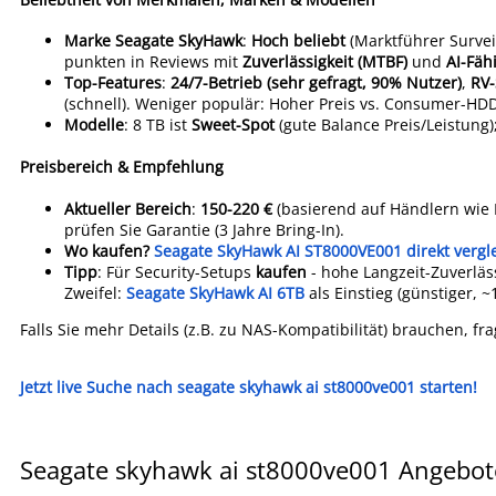
Marke Seagate SkyHawk
:
Hoch beliebt
(Marktführer Survei
punkten in Reviews mit
Zuverlässigkeit (MTBF)
und
AI-Fäh
Top-Features
:
24/7-Betrieb (sehr gefragt, 90% Nutzer)
,
RV
(schnell). Weniger populär: Hoher Preis vs. Consumer-HD
Modelle
: 8 TB ist
Sweet-Spot
(gute Balance Preis/Leistung)
Preisbereich & Empfehlung
Aktueller Bereich
:
150-220 €
(basierend auf Händlern wie 
prüfen Sie Garantie (3 Jahre Bring-In).
Wo kaufen?
Seagate SkyHawk AI ST8000VE001 direkt vergl
Tipp
: Für Security-Setups
kaufen
- hohe Langzeit-Zuverläs
Zweifel:
Seagate SkyHawk AI 6TB
als Einstieg (günstiger, ~
Falls Sie mehr Details (z.B. zu NAS-Kompatibilität) brauchen, fra
Jetzt live Suche nach seagate skyhawk ai st8000ve001 starten!
Seagate skyhawk ai st8000ve001 Angebote