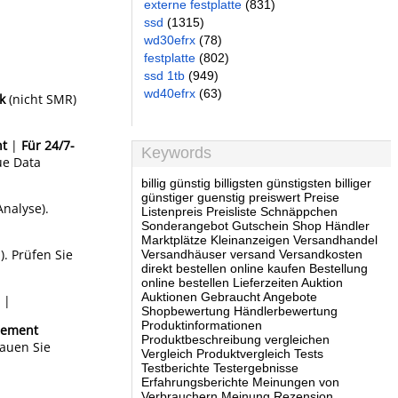
externe festplatte
(831)
ssd
(1315)
wd30efrx
(78)
festplatte
(802)
ssd 1tb
(949)
wd40efrx
(63)
k
(nicht SMR)
nt
|
Für 24/7-
Keywords
ue Data
billig günstig billigsten günstigsten billiger
günstiger guenstig preiswert Preise
Analyse).
Listenpreis Preisliste Schnäppchen
Sonderangebot Gutschein Shop Händler
Marktplätze Kleinanzeigen Versandhandel
. Prüfen Sie
Versandhäuser versand Versandkosten
direkt bestellen online kaufen Bestellung
online bestellen Lieferzeiten Auktion
Auktionen Gebraucht Angebote
 |
Shopbewertung Händlerbewertung
Produktinformationen
gement
Produktbeschreibung vergleichen
hauen Sie
Vergleich Produktvergleich Tests
Testberichte Testergebnisse
Erfahrungsberichte Meinungen von
Verbrauchern Meinung Rezension