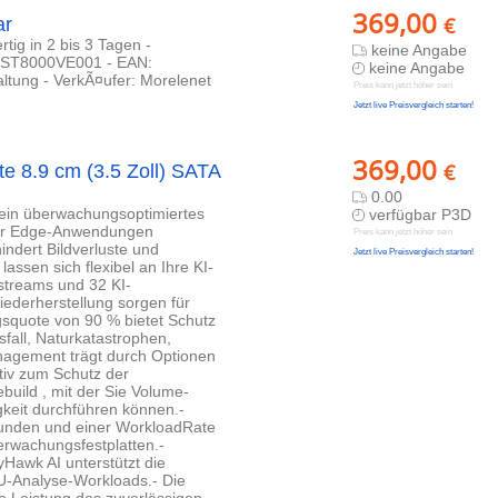
369,00
€
ar
tig in 2 bis 3 Tagen -
keine Angabe
 - ST8000VE001 - EAN:
keine Angabe
ltung - VerkÃ¤ufer: Morelenet
Preis kann jetzt höher sein
Jetzt live Preisvergleich starten!
369,00
€
e 8.9 cm (3.5 Zoll) SATA
0.00
ein überwachungsoptimiertes
verfügbar P3D
 für Edge-Anwendungen
Preis kann jetzt höher sein
indert Bildverluste und
Jetzt live Preisvergleich starten!
assen sich flexibel an Ihre KI-
streams und 32 KI-
ederherstellung sorgen für
gsquote von 90 % bietet Schutz
fall, Naturkatastrophen,
nagement trägt durch Optionen
tiv zum Schutz der
uild , mit der Sie Volume-
gkeit durchführen können.-
tunden und einer WorkloadRate
erwachungsfestplatten.-
Hawk AI unterstützt die
U-Analyse-Workloads.- Die
e Leistung des zuverlässigen