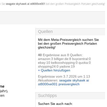
n Sie
seagate skyhawk ai st8000ve001
bei den großen
Preisvergleich
Portalen gleichzeitig!
Quellen
Mit dem Meta-Preisvergleich suchen Sie
bei den großen Preisvergleich Portalen
gleichzeitig!
40
Ergebnisse aus 8 Quellen:
amazon:3 billiger.de:8 buycentral:0
ebay:10 kelkooshopping:0 quoka:0
shopping24:0 yadore:19
+ Quellen hinzufügen
Ergebnisse vom 3.7.2026 um 1:13
Aktualisieren:
seagate skyhawk ai
st8000ve001 preisvergleich
eme
ahr),
den
Suchtipps
Suchen Sie auch nach: