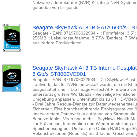
Netzwerkvideorekorder (NVR) KI-fähige NVR-Systeme -
gefunden von billiger.de
Seagate SkyHawk AI 8TB SATA 6Gb/s - 
Seagate - EAN: 8719706022934 - :: Formfaktor: 3.5' :
256MB :: Leistungsaufnahme: 8.73W (Betrieb), 7.5W (Le
aus Yadore Produktdaten
Seagate SkyHawk AI 8 TB Interne Festplatt
6 Gb/s ST8000VE001
Seagate - EAN: 8719706022934 - Die SkyHawk AI ist 
Laufwerk, das für NVRs entwickelt wurde, die mit KI
ausgestattet sind. - Die ImagePerfect AI-Firmware ver
unterstützt größere Workloads - Vielseitige Funktionen 
Umgebung anpassen. Unterstützt bis zu 64 HD-Video
- Drei Jahre Rescue-Dienste zur Datenwiederherstellu
Sicherheit. Eine branchenführende Erfolgsquote von 9
unerwartetem Datenverlust aufgrund von Stromausfall
Benutzerfehler, Viren und mehr. - SkyHawk Health M
zur Prävention, Intervention und Wiederherstellung ak
Speicherlösung bei. Umfasst die Option RAID RapidRe
Rekonstruktionen (Rebuilds) mit 3-facher Geschwindig