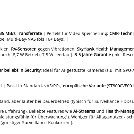
35 MB/s Transferrate
| Perfekt für Video-Speicherung;
CMR-Techni
bei Multi-Bay-NAS (bis 16+ Bays). |
yklen,
RV-Sensoren
gegen Vibrationen,
SkyHawk Health Manageme
auch: 8,7 W Betrieb, 7,5 W Leerlauf).
3-5 Jahre Garantie
(inkl. Resc
r beliebt in Security
: Ideal für AI-gestützte Kameras (z.B. mit GPU-
III | Passt in Standard-NAS/PCs;
europäische Variante
(ST8000VE001)
d, aber lauter bei Dauerbetrieb (typisch für Surveillance-HDDs).
re Erfahrung). Beliebte Features wie
AI-Streams
und
Health-Mana
chleistungsfähig für Überwachung"). Weniger für Alltagsnutzer - sc
(günstiger Surveillance-Konkurrent).