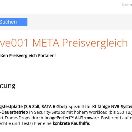
Suche
0ve001 META Preisvergleich
ßen Preisvergleich Portalen!
atung
festplatte (3,5 Zoll, SATA 6 Gb/s)
, speziell für
KI-fähige NVR-Syst
7-Dauerbetrieb
in Security-Setups mit hohem Workload (bis 550 TB/J
rt Frame-Drops durch
ImagePerfect™ AI-Firmware
. Basierend auf 
chtle und Tests) hier eine
konkrete Kaufhilfe
: