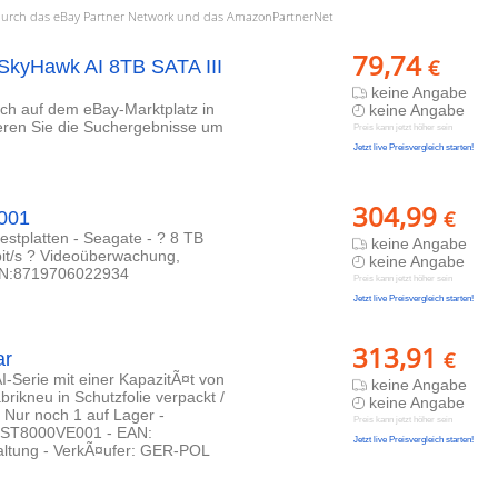
a. durch das eBay Partner Network und das AmazonPartnerNet
79,74
€
SkyHawk AI 8TB SATA III
keine Angabe
lich auf dem eBay-Marktplatz in
keine Angabe
ieren Sie die Suchergebnisse um
Preis kann jetzt höher sein
Jetzt live Preisvergleich starten!
304,99
€
001
estplatten - Seagate - ? 8 TB
keine Angabe
bit/s ? Videoüberwachung,
keine Angabe
TIN:8719706022934
Preis kann jetzt höher sein
Jetzt live Preisvergleich starten!
313,91
€
ar
Serie mit einer KapazitÃ¤t von
keine Angabe
abrikneu in Schutzfolie verpackt /
keine Angabe
 Nur noch 1 auf Lager -
Preis kann jetzt höher sein
 - ST8000VE001 - EAN:
Jetzt live Preisvergleich starten!
altung - VerkÃ¤ufer: GER-POL