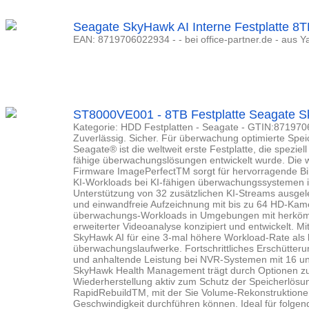
Seagate SkyHawk AI Interne Festplatte 
EAN: 8719706022934 - - bei office-partner.de - aus 
ST8000VE001 - 8TB Festplatte Seagate S
Kategorie: HDD Festplatten - Seagate - GTIN:87197060
Zuverlässig. Sicher. Für überwachung optimierte Sp
Seagate® ist die weltweit erste Festplatte, die speziell 
fähige überwachungslösungen entwickelt wurde. Die wic
Firmware ImagePerfectTM sorgt für hervorragende Bil
KI-Workloads bei KI-fähigen überwachungssystemen im
Unterstützung von 32 zusätzlichen KI-Streams ausgele
und einwandfreie Aufzeichnung mit bis zu 64 HD-Kam
überwachungs-Workloads in Umgebungen mit herköm
erweiterter Videoanalyse konzipiert und entwickelt. Mi
SkyHawk AI für eine 3-mal höhere Workload-Rate als
überwachungslaufwerke. Fortschrittliches Erschütte
und anhaltende Leistung bei NVR-Systemen mit 16 u
SkyHawk Health Management trägt durch Optionen zur
Wiederherstellung aktiv zum Schutz der Speicherlösu
RapidRebuildTM, mit der Sie Volume-Rekonstruktionen
Geschwindigkeit durchführen können. Ideal für folg