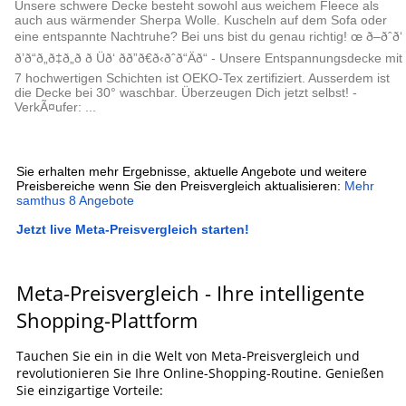
Unsere schwere Decke besteht sowohl aus weichem Fleece als
auch aus wärmender Sherpa Wolle. Kuscheln auf dem Sofa oder
eine entspannte Nachtruhe? Bei uns bist du genau richtig! œ ð–ðˆð‘
ð’ð“ð„ð‡ð„ð ð Üð‘ ðð”ð€ð‹ðˆð“Äð“ - Unsere Entspannungsdecke mit
7 hochwertigen Schichten ist OEKO-Tex zertifiziert. Ausserdem ist
die Decke bei 30° waschbar. Überzeugen Dich jetzt selbst! -
VerkÃ¤ufer: ...
Sie erhalten mehr Ergebnisse, aktuelle Angebote und weitere
Preisbereiche wenn Sie den Preisvergleich aktualisieren:
Mehr
samthus 8 Angebote
Jetzt live Meta-Preisvergleich starten!
Meta-Preisvergleich - Ihre intelligente
Shopping-Plattform
Tauchen Sie ein in die Welt von Meta-Preisvergleich und
revolutionieren Sie Ihre Online-Shopping-Routine. Genießen
Sie einzigartige Vorteile: