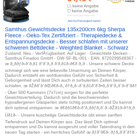
keine Angabe
keine Angabe
Preis kann jetzt höher sein
Jetzt live Preisvergleich starten!
Samthus Gewichtsdecke 135x200cm 6kg Sherpa
Fleece - Oeko-Tex Zertifiziert - Therapiedecke &
Entspannungsdecke - Besser schlafen mit unserer
schweren Bettdecke - Weighted Blanket - Schwarz
Zustand: Neu - VerfÃ¼gbarkeit: Auf Lager - Gewichtete Decken -
Samthus Finadoo GmbH - GW-SF-BL-001 - EAN: 8720299548367 -
œ ð„ððƒð‹ðˆð‚ð‡ ð“ðˆð„ð ð’ð‚ð‡ð‹ð€ð ð„ð - Unsere schwere Decke
schmiegt sich wie eine liebevolle Umarmung an Deinen Körper.
Dadurch entsteht ein wohltuendes Gefühl von Sicherheit &
Geborgenheit und lässt Dich auch in turbulenten Zeiten besser
schlafen. œ ðŽðð“ðˆðŒð€ð‹ð„ ð†ð„ð–ðˆð‚ð‡ð“ð’ð•ð„ð‘ð“ð„ðˆð‹ð”ðð†
- Über 500 Kammern (7x7cm) sorgen für die perfekte
Gewichtsverteilung. Dadurch sind die beschwerenden
hypoallergenen Glasperlen stets richtig positioniert und Du kannst
dich optimal entspannen. œ ð€ðð‡ð€ð‹ð“ð„ððƒð„ð’ ð–ðŽð‡ð‹ð†ð„ð
Üð‡ð‹ - Unsere kuschelige Gewichtsdecke übt einen sanften
Tiefendruck auf Deinen Körper aus. Das lässt Dich optimal
entspannen und Du kannst ausgeruht und voller Tatendrang in den
neuen Tag starten - ein herrliches Gefühl! œ ðƒð”ð€ð‹ ðƒð„ð’ðˆð†ð -