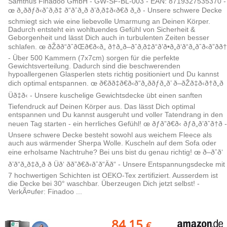
Samthus Finadoo GmbH - GW-SF-BL-003 - EAN: 8719327535370 -
œ ð„ððƒð‹ðˆð‚ð‡ ð“ðˆð„ð ð’ð‚ð‡ð‹ð€ð ð„ð - Unsere schwere Decke
schmiegt sich wie eine liebevolle Umarmung an Deinen Körper.
Dadurch entsteht ein wohltuendes Gefühl von Sicherheit &
Geborgenheit und lässt Dich auch in turbulenten Zeiten besser
schlafen. œ ðŽðð“ðˆðŒð€ð‹ð„ ð†ð„ð–ðˆð‚ð‡ð“ð’ð•ð„ð‘ð“ð„ðˆð‹ð”ðð†
- Über 500 Kammern (7x7cm) sorgen für die perfekte
Gewichtsverteilung. Dadurch sind die beschwerenden
hypoallergenen Glasperlen stets richtig positioniert und Du kannst
dich optimal entspannen. œ ð€ðð‡ð€ð‹ð“ð„ððƒð„ð’ ð–ðŽð‡ð‹ð†ð„ð
Üð‡ð‹ - Unsere kuschelige Gewichtsdecke übt einen sanften
Tiefendruck auf Deinen Körper aus. Das lässt Dich optimal
entspannen und Du kannst ausgeruht und voller Tatendrang in den
neuen Tag starten - ein herrliches Gefühl! œ ðƒð”ð€ð‹ ðƒð„ð’ðˆð†ð -
Unsere schwere Decke besteht sowohl aus weichem Fleece als
auch aus wärmender Sherpa Wolle. Kuscheln auf dem Sofa oder
eine erholsame Nachtruhe? Bei uns bist du genau richtig! œ ð–ðˆð‘
ð’ð“ð„ð‡ð„ð ð Üð‘ ðð”ð€ð‹ðˆð“Äð“ - Unsere Entspannungsdecke mit
7 hochwertigen Schichten ist OEKO-Tex zertifiziert. Ausserdem ist
die Decke bei 30° waschbar. Überzeugen Dich jetzt selbst! -
VerkÃ¤ufer: Finadoo ...
84,15
€