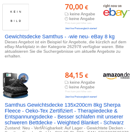
70,00
€
keine Angabe
keine Angabe
Preis kann jetzt höher sein
Jetzt live Preisvergleich starten!
Gewichtsdecke Samthus - -wie neu- eBay 8 kg
Dieses Angebot ist ein Beispiel für Angebote, die kürzlich auf dem
eBay-Marktplatz in der Kategorie 262978 verfügbar waren. Bitte
aktualisieren Sie die Suchergebnisse um aktuelle Angebote zu
erhalten.
84,15
€
keine Angabe
keine Angabe
Preis kann jetzt höher sein
Jetzt live Preisvergleich starten!
Samthus Gewichtsdecke 135x200cm 8kg Sherpa
Fleece - Oeko-Tex Zertifiziert - Therapiedecke &
Entspannungsdecke - Besser schlafen mit unserer
schweren Bettdecke - Weighted Blanket - Schwarz
Zustand: Neu - VerfÃ¼gbarkeit: Auf Lager - Gewichtete Decken -