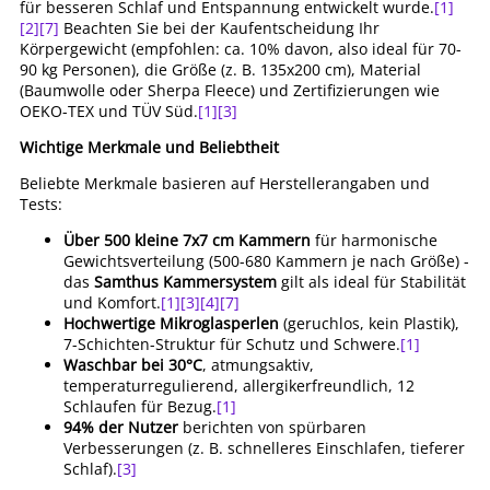
für besseren Schlaf und Entspannung entwickelt wurde.
[1]
[2]
[7]
Beachten Sie bei der Kaufentscheidung Ihr
Körpergewicht (empfohlen: ca. 10% davon, also ideal für 70-
90 kg Personen), die Größe (z. B. 135x200 cm), Material
(Baumwolle oder Sherpa Fleece) und Zertifizierungen wie
OEKO-TEX und TÜV Süd.
[1]
[3]
Wichtige Merkmale und Beliebtheit
Beliebte Merkmale basieren auf Herstellerangaben und
Tests:
Über 500 kleine 7x7 cm Kammern
für harmonische
Gewichtsverteilung (500-680 Kammern je nach Größe) -
das
Samthus Kammersystem
gilt als ideal für Stabilität
und Komfort.
[1]
[3]
[4]
[7]
Hochwertige Mikroglasperlen
(geruchlos, kein Plastik),
7-Schichten-Struktur für Schutz und Schwere.
[1]
Waschbar bei 30°C
, atmungsaktiv,
temperaturregulierend, allergikerfreundlich, 12
Schlaufen für Bezug.
[1]
94% der Nutzer
berichten von spürbaren
Verbesserungen (z. B. schnelleres Einschlafen, tieferer
Schlaf).
[3]