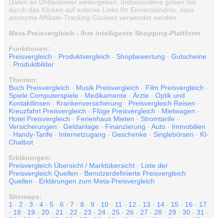
Daten an Drittanbieter weitergeben. Insbesondere geben Sie
durch das Klicken auf externe Links Ihr Einverständnis, dass
anonyme Affiliate-Tracking-Cookies verwendet werden.
Meta-Preisvergleich - Ihre intelligente Shopping-Plattform
Funktionen:
Preisvergleich
-
Produktvergleich
-
Shopbewertung
-
Gutscheine
-
Produktbilder
Themen:
Buch Preisvergleich
-
Musik Preisvergleich
-
Film Preisvergleich
-
Spiele Computerspiele
-
Medikamente
-
Ärzte
-
Optik und
Kontaktlinsen
-
Krankenversicherung
-
Preisvergleich Reisen
-
Kreuzfahrt Preisvergleich
-
Flüge Preisvergleich
-
Mietwagen
-
Hotel Preisvergleich
-
Ferienhaus Mieten
-
Stromtarife
-
Versicherungen
-
Geldanlage
-
Finanzierung
-
Auto
-
Immobilien
-
Handy-Tarife
-
Internetzugang
-
Geschenke
-
Singlebörsen
-
KI-
Chatbot
Erklärungen:
Preisvergleich Übersicht / Marktübersicht
-
Liste der
Preisvergleich Quellen
-
Benutzerdefinierte Preisvergleich
Quellen
-
Erklärungen zum Meta-Preisvergleich
Sitemaps:
1
-
2
-
3
-
4
-
5
-
6
-
7
-
8
-
9
-
10
-
11
-
12
-
13
-
14
-
15
-
16
-
17
-
18
-
19
-
20
-
21
-
22
-
23
-
24
-
25
-
26
-
27
-
28
-
29
-
30
-
31
-