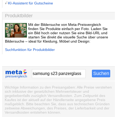
KI-Assistent für Gutscheine
Produktbilder
Mit der Bildersuche von Meta-Preisvergleich
finden Sie Produkte einfach per Foto. Laden Sie
ein Bild hoch oder nutzen Sie eine Bild-URL und
starten Sie direkt die visuelle Suche über unsere
Bildersuche – ideal für Kleidung, Möbel und Design:
Suchfunktion für Produktbilder
Wichtige Information zu den Preisangaben: Alle Preise verstehen
sich inklusive der gesetzlichen Mehrwertsteuer und
gegebebenfalls zuzüglich Versandkosten. Zum Zeitpunkt des
Kaufes ist der aktuell auf der Händlerseite angegebene Preis
maßgeblich. Bitte beachten Sie, dass aus technischen Gründen
zeitweise Abweichungen, des Preises, der Lieferbarkeit und der
Versandkosten entstehen können.