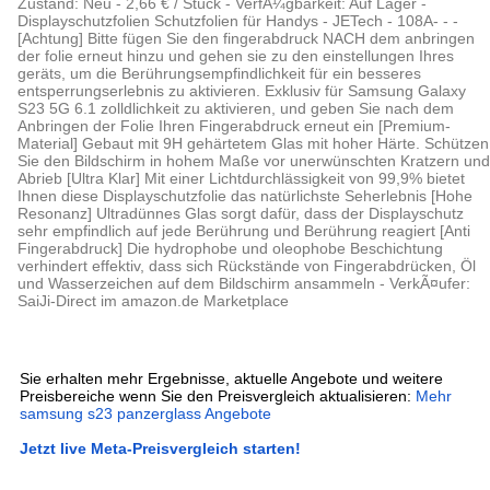
Zustand: Neu - 2,66 € / Stück - VerfÃ¼gbarkeit: Auf Lager -
Displayschutzfolien Schutzfolien für Handys - JETech - 108A- - -
[Achtung] Bitte fügen Sie den fingerabdruck NACH dem anbringen
der folie erneut hinzu und gehen sie zu den einstellungen Ihres
geräts, um die Berührungsempfindlichkeit für ein besseres
entsperrungserlebnis zu aktivieren. Exklusiv für Samsung Galaxy
S23 5G 6.1 zolldlichkeit zu aktivieren, und geben Sie nach dem
Anbringen der Folie Ihren Fingerabdruck erneut ein [Premium-
Material] Gebaut mit 9H gehärtetem Glas mit hoher Härte. Schützen
Sie den Bildschirm in hohem Maße vor unerwünschten Kratzern und
Abrieb [Ultra Klar] Mit einer Lichtdurchlässigkeit von 99,9% bietet
Ihnen diese Displayschutzfolie das natürlichste Seherlebnis [Hohe
Resonanz] Ultradünnes Glas sorgt dafür, dass der Displayschutz
sehr empfindlich auf jede Berührung und Berührung reagiert [Anti
Fingerabdruck] Die hydrophobe und oleophobe Beschichtung
verhindert effektiv, dass sich Rückstände von Fingerabdrücken, Öl
und Wasserzeichen auf dem Bildschirm ansammeln - VerkÃ¤ufer:
SaiJi-Direct im amazon.de Marketplace
Sie erhalten mehr Ergebnisse, aktuelle Angebote und weitere
Preisbereiche wenn Sie den Preisvergleich aktualisieren:
Mehr
samsung s23 panzerglass Angebote
Jetzt live Meta-Preisvergleich starten!