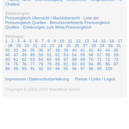
Chatbot
Erklärungen:
Preisvergleich Übersicht / Marktübersicht
-
Liste der
Preisvergleich Quellen
-
Benutzerdefinierte Preisvergleich
Quellen
-
Erklärungen zum Meta-Preisvergleich
Sitemaps:
1
-
2
-
3
-
4
-
5
-
6
-
7
-
8
-
9
-
10
-
11
-
12
-
13
-
14
-
15
-
16
-
17
-
18
-
19
-
20
-
21
-
22
-
23
-
24
-
25
-
26
-
27
-
28
-
29
-
30
-
31
-
32
-
33
-
34
-
35
-
36
-
37
-
38
-
39
-
40
-
41
-
42
-
43
-
44
-
45
-
46
-
47
-
48
-
49
-
50
-
51
-
52
-
53
-
54
-
55
-
56
-
57
-
58
-
59
-
60
-
61
-
62
-
63
-
64
-
65
-
66
-
67
-
68
-
69
-
70
-
71
-
72
-
73
-
74
-
75
-
76
-
77
-
78
-
79
-
80
-
81
-
82
-
83
-
84
-
85
-
86
-
87
-
88
-
89
-
90
-
91
-
92
-
93
-
94
-
95
-
96
-
97
-
98
-
99
-
100
-
Impressum / Datenschutzerklärung
Presse / Links / Logos
Copyright © 2003-2026 MetaMind GmbH