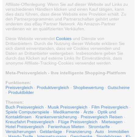
Affiliate-Offenlegung: Wenn Sie auf dieser Website auf Links zu
verschiedenen Händlern klicken und einen Kauf tätigen, kann
dies dazu führen, dass diese Website eine Provision erhält. Zu
den Partnerprogrammen und Partnerschaften gehört unter
anderem das eBay Partner Network. Als Amazon-Partner
verdienen wir an qualifizierten Verkäufen.
Diese Website verwendet
Cookies
und Dienste von
Drittanbietern. Durch die Nutzung dieser Website erklären Sie
sich damit einverstanden, dass wir Cookies verwenden und
Daten an Drittanbieter weitergeben. Insbesondere geben Sie
durch das Klicken auf externe Links Ihr Einverständnis, dass
anonyme Affiliate-Tracking-Cookies verwendet werden.
Meta-Preisvergleich - Ihre intelligente Shopping-Plattform
Funktionen:
Preisvergleich
-
Produktvergleich
-
Shopbewertung
-
Gutscheine
-
Produktbilder
Themen:
Buch Preisvergleich
-
Musik Preisvergleich
-
Film Preisvergleich
-
Spiele Computerspiele
-
Medikamente
-
Ärzte
-
Optik und
Kontaktlinsen
-
Krankenversicherung
-
Preisvergleich Reisen
-
Kreuzfahrt Preisvergleich
-
Flüge Preisvergleich
-
Mietwagen
-
Hotel Preisvergleich
-
Ferienhaus Mieten
-
Stromtarife
-
Versicherungen
-
Geldanlage
-
Finanzierung
-
Auto
-
Immobilien
-
Handy-Tarife
-
Internetzugang
-
Geschenke
-
Singlebörsen
-
KI-