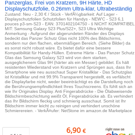
Panzerglas, Frei von Kratzern, 9H Härte, HD
Displayschutzfolie, 0.26mm Ultra-klar, Ultrabeständig
Zustand: Neu - 2,30 € / Stück - VerfÃ¼gbarkeit: Auf Lager -
Displayschutzfolien Schutzfolien für Handys - NEW'C - S23 6,1
pouces p3-sm-S23 - EAN: 3701402104750 - š NICHT KOMPATIBEL
MIT: Samsung Galaxy S23 Plus/S22+, S23 Ultra Wichtige
Anmerkung - Aufgrund der abgerundeten Ränder des Displays
bedeckt das Panzer Schutz Glas nicht 100% des Bildschirms,
sondern nur den flachen, ebenmäßigen Bereich. (Siehe Bilder) da
es sonst nicht robust wäre. Es bietet dafür eine bessere
Kompatibilität für Handy-Hüllen. Extreme Härte - Das Panzer Schutz
Glas das Samsung Galaxy S23 wird von dem starken,
ausgeglichenem Glas 9H (härter als ein Messer) gebildet. Es hält
resistenten Wiederstand von Kratzern und Sprüngen aus, dass Ihr
Smartphone wie neu ausschaut Super Kristallklar - Das Schutzglas
ist Kristallklar und mit 99.9% Transparent hergestellt, es verfälscht
die Displayfarbe nicht, weder beeinträchtigt es die Darstellung noch
die Berührungsempfindlichkeit Ihres Touchscreens. Es fühlt sich an
wie Ihr Originales Display. Anti Fingerabdrücke - Die Ölabweisende
Bildschirmbeschichtung weißt Öl, Fingerabdrücke ab. Es verhindert
das Ihr Bildschirm fleckig und schmierig ausschaut. Somit ist Ihr
Bildschirm immer leicht zu reinigen und verhindert unschöne
Schmierereien. - VerkÃ¤ufer: NetStone im amazon.de Marketplace
6,90
€