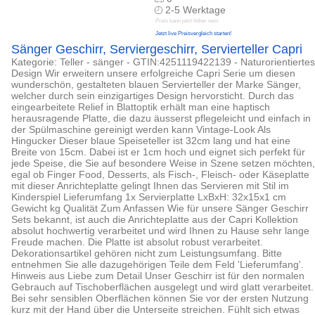
2-5 Werktage
Preis kann jetzt höher sein
Jetzt live Preisvergleich starten!
Sänger Geschirr, Serviergeschirr, Servierteller Capri
Kategorie: Teller - sänger - GTIN:4251119422139 - Naturorientiertes
Design Wir erweitern unsere erfolgreiche Capri Serie um diesen
wunderschön, gestalteten blauen Servierteller der Marke Sänger,
welcher durch sein einzigartiges Design hervorsticht. Durch das
eingearbeitete Relief in Blattoptik erhält man eine haptisch
herausragende Platte, die dazu äusserst pflegeleicht und einfach in
der Spülmaschine gereinigt werden kann Vintage-Look Als
Hingucker Dieser blaue Speiseteller ist 32cm lang und hat eine
Breite von 15cm. Dabei ist er 1cm hoch und eignet sich perfekt für
jede Speise, die Sie auf besondere Weise in Szene setzen möchten,
egal ob Finger Food, Desserts, als Fisch-, Fleisch- oder Käseplatte
mit dieser Anrichteplatte gelingt Ihnen das Servieren mit Stil im
Kinderspiel Lieferumfang 1x Servierplatte LxBxH: 32x15x1 cm
Gewicht kg Qualität Zum Anfassen Wie für unsere Sänger Geschirr
Sets bekannt, ist auch die Anrichteplatte aus der Capri Kollektion
absolut hochwertig verarbeitet und wird Ihnen zu Hause sehr lange
Freude machen. Die Platte ist absolut robust verarbeitet.
Dekorationsartikel gehören nicht zum Leistungsumfang. Bitte
entnehmen Sie alle dazugehörigen Teile dem Feld 'Lieferumfang'.
Hinweis aus Liebe zum Detail Unser Geschirr ist für den normalen
Gebrauch auf Tischoberflächen ausgelegt und wird glatt verarbeitet.
Bei sehr sensiblen Oberflächen können Sie vor der ersten Nutzung
kurz mit der Hand über die Unterseite streichen. Fühlt sich etwas