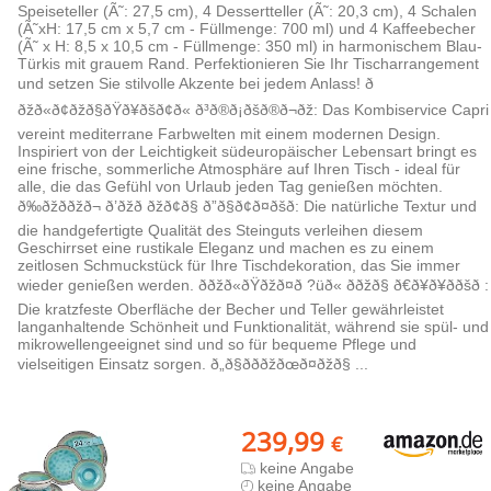
Speiseteller (Ã˜: 27,5 cm), 4 Dessertteller (Ã˜: 20,3 cm), 4 Schalen
(Ã˜xH: 17,5 cm x 5,7 cm - Füllmenge: 700 ml) und 4 Kaffeebecher
(Ã˜ x H: 8,5 x 10,5 cm - Füllmenge: 350 ml) in harmonischem Blau-
Türkis mit grauem Rand. Perfektionieren Sie Ihr Tischarrangement
und setzen Sie stilvolle Akzente bei jedem Anlass! ð
ðžð«ð¢ðžð§ðŸð¥ðšð¢ð« ð³ð®ð¡ðšð®ð¬ðž: Das Kombiservice Capri
vereint mediterrane Farbwelten mit einem modernen Design.
Inspiriert von der Leichtigkeit südeuropäischer Lebensart bringt es
eine frische, sommerliche Atmosphäre auf Ihren Tisch - ideal für
alle, die das Gefühl von Urlaub jeden Tag genießen möchten.
ð‰ðžððžð¬ ð’ðžð­ ðžð¢ð§ ð”ð§ð¢ð¤ðšð­: Die natürliche Textur und
die handgefertigte Qualität des Steinguts verleihen diesem
Geschirrset eine rustikale Eleganz und machen es zu einem
zeitlosen Schmuckstück für Ihre Tischdekoration, das Sie immer
wieder genießen werden. ððžð«ðŸðžð¤ð­ ?üð« ððžð§ ð€ð¥ð¥ð­ðšð :
Die kratzfeste Oberfläche der Becher und Teller gewährleistet
langanhaltende Schönheit und Funktionalität, während sie spül- und
mikrowellengeeignet sind und so für bequeme Pflege und
vielseitigen Einsatz sorgen. ð„ð§ð­ððžðœð¤ðžð§ ...
239,99
€
keine Angabe
keine Angabe