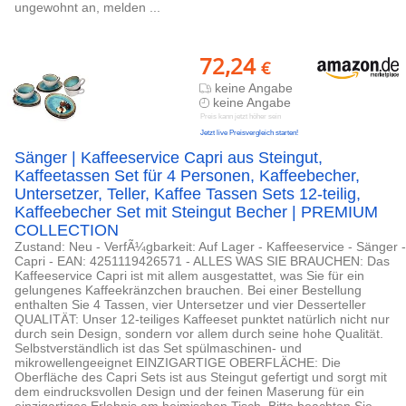
ungewohnt an, melden ...
72,24
€
keine Angabe
keine Angabe
Preis kann jetzt höher sein
Jetzt live Preisvergleich starten!
Sänger | Kaffeeservice Capri aus Steingut,
Kaffeetassen Set für 4 Personen, Kaffeebecher,
Untersetzer, Teller, Kaffee Tassen Sets 12-teilig,
Kaffeebecher Set mit Steingut Becher | PREMIUM
COLLECTION
Zustand: Neu - VerfÃ¼gbarkeit: Auf Lager - Kaffeeservice - Sänger -
Capri - EAN: 4251119426571 - ALLES WAS SIE BRAUCHEN: Das
Kaffeeservice Capri ist mit allem ausgestattet, was Sie für ein
gelungenes Kaffeekränzchen brauchen. Bei einer Bestellung
enthalten Sie 4 Tassen, vier Untersetzer und vier Desserteller
QUALITÄT: Unser 12-teiliges Kaffeeset punktet natürlich nicht nur
durch sein Design, sondern vor allem durch seine hohe Qualität.
Selbstverständlich ist das Set spülmaschinen- und
mikrowellengeeignet EINZIGARTIGE OBERFLÄCHE: Die
Oberfläche des Capri Sets ist aus Steingut gefertigt und sorgt mit
dem eindrucksvollen Design und der feinen Maserung für ein