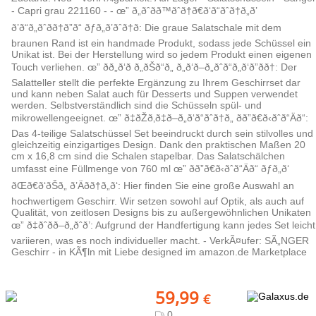
- Capri grau 221160 - - œ” ð„ðˆðð™ðˆð†ð€ð‘ð“ðˆð†ð„ð’
ð’ð“ð„ðˆðð†ð”ð“ ðƒð„ð’ðˆð†ð: Die graue Salatschale mit dem
braunen Rand ist ein handmade Produkt, sodass jede Schüssel ein
Unikat ist. Bei der Herstellung wird so jedem Produkt einen eigenen
Touch verliehen. œ” ðð„ð‘ð ð„ðŠð“ð„ ð„ð‘ð–ð„ðˆð“ð„ð‘ð”ðð†: Der
Salatteller stellt die perfekte Ergänzung zu Ihrem Geschirrset dar
und kann neben Salat auch für Desserts und Suppen verwendet
werden. Selbstverständlich sind die Schüsseln spül- und
mikrowellengeeignet. œ” ð‡ðŽð‚ð‡ð–ð„ð‘ð“ðˆð†ð„ ðð”ð€ð‹ðˆð“Äð“:
Das 4-teilige Salatschüssel Set beeindruckt durch sein stilvolles und
gleichzeitig einzigartiges Design. Dank den praktischen Maßen 20
cm x 16,8 cm sind die Schalen stapelbar. Das Salatschälchen
umfasst eine Füllmenge von 760 ml œ” ðð”ð€ð‹ðˆð“Äð“ ðƒð„ð‘
ðŒð€ð‘ðŠð„ ð’Äðð†ð„ð‘: Hier finden Sie eine große Auswahl an
hochwertigem Geschirr. Wir setzen sowohl auf Optik, als auch auf
Qualität, von zeitlosen Designs bis zu außergewöhnlichen Unikaten
œ” ð‡ðˆðð–ð„ðˆð’: Aufgrund der Handfertigung kann jedes Set leicht
variieren, was es noch individueller macht. - VerkÃ¤ufer: SÃ„NGER
Geschirr - in KÃ¶ln mit Liebe designed im amazon.de Marketplace
59,99
€
0