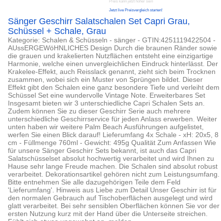
Preis kann jetzt höher sein
Jetzt live Preisvergleich starten!
Sänger Geschirr Salatschalen Set Capri Grau,
Schüssel + Schale, Grau
Kategorie: Schalen & Schüsseln - sänger - GTIN:4251119422504 -
AUssERGEWöHNLICHES Design Durch die braunen Ränder sowie
die grauen und krakelierten Nutzflächen entsteht eine einzigartige
Harmonie, welche einen unvergleichlichen Eindruck hinterlässt. Der
Krakelee-Effekt, auch Reisslack genannt, zieht sich beim Trocknen
zusammen, wobei sich ein Muster von Sprüngen bildet. Dieser
Effekt gibt den Schalen eine ganz besondere Tiefe und verleiht dem
Schüssel Set eine wundervolle Vintage Note. Erweiterbares Set
Insgesamt bieten wir 3 unterschiedliche Capri Schalen Sets an.
Zudem können Sie zu dieser Geschirr Serie auch mehrere
unterschiedliche Geschirrservice für jeden Anlass erwerben. Weiter
unten haben wir weitere Palm Beach Ausführungen aufgelistet,
werfen Sie einen Blick darauf! Lieferumfang 4x Schale - xH: 20x5, 8
cm - Füllmenge 760ml - Gewicht: 495g Qualität Zum Anfassen Wie
für unsere Sänger Geschirr Sets bekannt, ist auch das Capri
Salatschüsselset absolut hochwertig verarbeitet und wird Ihnen zu
Hause sehr lange Freude machen. Die Schalen sind absolut robust
verarbeitet. Dekorationsartikel gehören nicht zum Leistungsumfang.
Bitte entnehmen Sie alle dazugehörigen Teile dem Feld
'Lieferumfang'. Hinweis aus Liebe zum Detail Unser Geschirr ist für
den normalen Gebrauch auf Tischoberflächen ausgelegt und wird
glatt verarbeitet. Bei sehr sensiblen Oberflächen können Sie vor der
ersten Nutzung kurz mit der Hand über die Unterseite streichen.