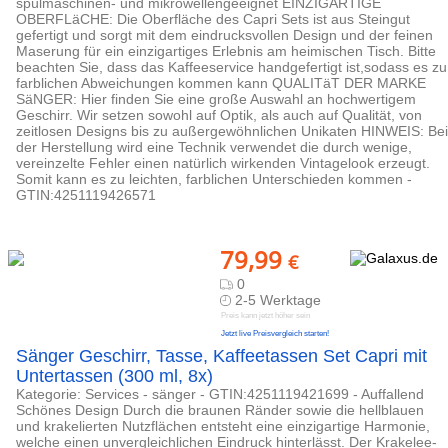
spülmaschinen- und mikrowellengeeignet EINZIGARTIGE
OBERFLäCHE: Die Oberfläche des Capri Sets ist aus Steingut
gefertigt und sorgt mit dem eindrucksvollen Design und der feinen
Maserung für ein einzigartiges Erlebnis am heimischen Tisch. Bitte
beachten Sie, dass das Kaffeeservice handgefertigt ist,sodass es zu
farblichen Abweichungen kommen kann QUALITäT DER MARKE
SäNGER: Hier finden Sie eine große Auswahl an hochwertigem
Geschirr. Wir setzen sowohl auf Optik, als auch auf Qualität, von
zeitlosen Designs bis zu außergewöhnlichen Unikaten HINWEIS: Bei
der Herstellung wird eine Technik verwendet die durch wenige,
vereinzelte Fehler einen natürlich wirkenden Vintagelook erzeugt.
Somit kann es zu leichten, farblichen Unterschieden kommen -
GTIN:4251119426571
79,99
€
0
2-5 Werktage
Preis kann jetzt höher sein
Jetzt live Preisvergleich starten!
Sänger Geschirr, Tasse, Kaffeetassen Set Capri mit
Untertassen (300 ml, 8x)
Kategorie: Services - sänger - GTIN:4251119421699 - Auffallend
Schönes Design Durch die braunen Ränder sowie die hellblauen
und krakelierten Nutzflächen entsteht eine einzigartige Harmonie,
welche einen unvergleichlichen Eindruck hinterlässt. Der Krakelee-