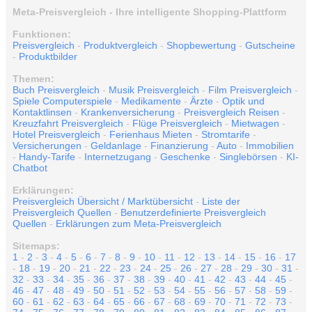
Meta-Preisvergleich - Ihre intelligente Shopping-Plattform
Funktionen:
Preisvergleich
-
Produktvergleich
-
Shopbewertung
-
Gutscheine
-
Produktbilder
Themen:
Buch Preisvergleich
-
Musik Preisvergleich
-
Film Preisvergleich
-
Spiele Computerspiele
-
Medikamente
-
Ärzte
-
Optik und
Kontaktlinsen
-
Krankenversicherung
-
Preisvergleich Reisen
-
Kreuzfahrt Preisvergleich
-
Flüge Preisvergleich
-
Mietwagen
-
Hotel Preisvergleich
-
Ferienhaus Mieten
-
Stromtarife
-
Versicherungen
-
Geldanlage
-
Finanzierung
-
Auto
-
Immobilien
-
Handy-Tarife
-
Internetzugang
-
Geschenke
-
Singlebörsen
-
KI-
Chatbot
Erklärungen:
Preisvergleich Übersicht / Marktübersicht
-
Liste der
Preisvergleich Quellen
-
Benutzerdefinierte Preisvergleich
Quellen
-
Erklärungen zum Meta-Preisvergleich
Sitemaps:
1
-
2
-
3
-
4
-
5
-
6
-
7
-
8
-
9
-
10
-
11
-
12
-
13
-
14
-
15
-
16
-
17
-
18
-
19
-
20
-
21
-
22
-
23
-
24
-
25
-
26
-
27
-
28
-
29
-
30
-
31
-
32
-
33
-
34
-
35
-
36
-
37
-
38
-
39
-
40
-
41
-
42
-
43
-
44
-
45
-
46
-
47
-
48
-
49
-
50
-
51
-
52
-
53
-
54
-
55
-
56
-
57
-
58
-
59
-
60
-
61
-
62
-
63
-
64
-
65
-
66
-
67
-
68
-
69
-
70
-
71
-
72
-
73
-