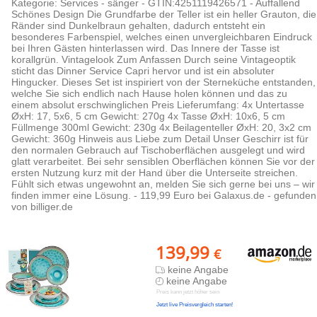
Kategorie: Services - sänger - GTIN:4251119426571 - Auffallend
Schönes Design Die Grundfarbe der Teller ist ein heller Grauton, die
Ränder sind Dunkelbraun gehalten, dadurch entsteht ein
besonderes Farbenspiel, welches einen unvergleichbaren Eindruck
bei Ihren Gästen hinterlassen wird. Das Innere der Tasse ist
korallgrün. Vintagelook Zum Anfassen Durch seine Vintageoptik
sticht das Dinner Service Capri hervor und ist ein absoluter
Hingucker. Dieses Set ist inspiriert von der Sterneküche entstanden,
welche Sie sich endlich nach Hause holen können und das zu
einem absolut erschwinglichen Preis Lieferumfang: 4x Untertasse
ØxH: 17, 5x6, 5 cm Gewicht: 270g 4x Tasse ØxH: 10x6, 5 cm
Füllmenge 300ml Gewicht: 230g 4x Beilagenteller ØxH: 20, 3x2 cm
Gewicht: 360g Hinweis aus Liebe zum Detail Unser Geschirr ist für
den normalen Gebrauch auf Tischoberflächen ausgelegt und wird
glatt verarbeitet. Bei sehr sensiblen Oberflächen können Sie vor der
ersten Nutzung kurz mit der Hand über die Unterseite streichen.
Fühlt sich etwas ungewohnt an, melden Sie sich gerne bei uns – wir
finden immer eine Lösung. - 119,99 Euro bei Galaxus.de - gefunden
von billiger.de
139,99
€
keine Angabe
keine Angabe
Preis kann jetzt höher sein
Jetzt live Preisvergleich starten!