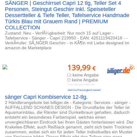
SÄNGER | Geschirrset Capri 12 tlg, Teller Set 4
Personen, Steingut Geschirr inkl. Speiseteller
Dessertteller & Tiefe Teller, Tafelservice Handmade
Türkis Blau mit Grauem Rand | PREMIUM
COLLECTION
Zustand: Neu - VerfÃ¼gbarkeit: Nur noch 15 auf Lager -
Tafelservice - Sänger - Capri 219950 - EAN: 4251119420418 - -
VerkÃ¤ufer: SÃ„NGER Geschirr - in KÃ¶ln mit Liebe designed im
amazon.de Marketplace
139,99
€
keine Angabe
keine Angabe
Preis kann jetzt höher sein
Jetzt live Preisvergleich starten!
sänger Capri Kombiservice 12-tlg.
2 Händlerangebote bei billiger.de - Kategorie: Services - sänger -
AUFFALLEND SCHöNES DESIGN - Die Grundfarbe der Teller ist
Aquamarinblau, die Ränder sind Dunkelbraun gehalten, dadurch
entsteht ein besonderes Farbenspiel, welches einen
unvergleichbaren Eindruck bei Ihren Gästen hinterlassen wird. Der
Krakelee-Effekt, auch Reißlack genannt, zieht sich beim Trocknen
zusammen, wobei sich ein für jeden Teller individuelles ein Muster
von Sprüngen bildet. Dieser Effekt gibt den Tellern eine ganz