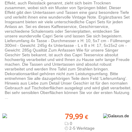
Effekt, auch Reisslack genannt, zieht sich beim Trocknen
zusammen, wobei sich ein Muster von Sprüngen bildet. Dieser
Effekt gibt den Untertassen und Tassen eine ganz besondere Tiefe
und verleiht ihnen eine wundervolle Vintage Note. Ergänzbares Set
Insgesamt bieten wir viele unterschiedliche Capri Sets für jeden
Anlass an. Sei es dieses Kaffeeservice, Geschirrservice,
verschiedene Schalensets oder Servierplatten, entdecken Sie
unsere wundervolle Capri Serie und lassen Sie sich begeistern.
Lieferumfang 4x Tasse - Durchmesser x H: 10, 5x7 cm - Füllmenge:
300ml - Gewicht: 245g 4x Untertasse - L x B x H: 17, 5x15x2 cm -
Gewicht: 285g Qualität Zum Anfassen Wie für unsere Sänger
Geschirr Sets bekannt, ist auch das Capri Teeservice absolut
hochwertig verarbeitet und wird Ihnen zu Hause sehr lange Freude
machen. Die Tassen und Untertassen sind absolut robust
verarbeitet und werden Ihre Tafel zum Strahlen bringen.
Dekorationsartikel gehören nicht zum Leistungsumfang. Bitte
entnehmen Sie alle dazugehörigen Teile dem Feld 'Lieferumfang'.
Hinweis aus Liebe zum Detail Unser Geschirr ist für den normalen
Gebrauch auf Tischoberflächen ausgelegt und wird glatt verarbeitet.
Bei sehr sensiblen Oberflächen können Sie vor der ersten Nutzung
...
79,99
€
0
2-5 Werktage