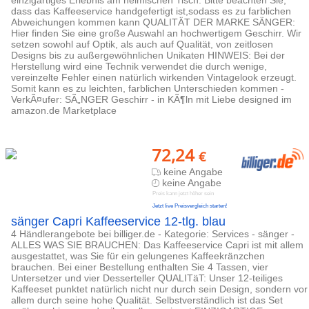
einzigartiges Erlebnis am heimischen Tisch. Bitte beachten Sie,
dass das Kaffeeservice handgefertigt ist,sodass es zu farblichen
Abweichungen kommen kann QUALITÄT DER MARKE SÄNGER:
Hier finden Sie eine große Auswahl an hochwertigem Geschirr. Wir
setzen sowohl auf Optik, als auch auf Qualität, von zeitlosen
Designs bis zu außergewöhnlichen Unikaten HINWEIS: Bei der
Herstellung wird eine Technik verwendet die durch wenige,
vereinzelte Fehler einen natürlich wirkenden Vintagelook erzeugt.
Somit kann es zu leichten, farblichen Unterschieden kommen -
VerkÃ¤ufer: SÃ„NGER Geschirr - in KÃ¶ln mit Liebe designed im
amazon.de Marketplace
72,24
€
keine Angabe
keine Angabe
Preis kann jetzt höher sein
Jetzt live Preisvergleich starten!
sänger Capri Kaffeeservice 12-tlg. blau
4 Händlerangebote bei billiger.de - Kategorie: Services - sänger -
ALLES WAS SIE BRAUCHEN: Das Kaffeeservice Capri ist mit allem
ausgestattet, was Sie für ein gelungenes Kaffeekränzchen
brauchen. Bei einer Bestellung enthalten Sie 4 Tassen, vier
Untersetzer und vier Desserteller QUALITäT: Unser 12-teiliges
Kaffeeset punktet natürlich nicht nur durch sein Design, sondern vor
allem durch seine hohe Qualität. Selbstverständlich ist das Set