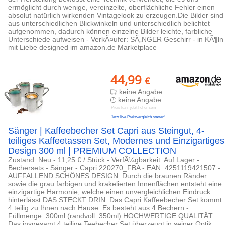
ermöglicht durch wenige, vereinzelte, oberflächliche Fehler einen
absolut natürlich wirkenden Vintagelook zu erzeugen.Die Bilder sind
aus unterschiedlichen Blickwinkeln und unterschiedlich belichtet
aufgenommen, dadurch können einzelne Bilder leichte, farbliche
Unterschiede aufweisen - VerkÃ¤ufer: SÃ„NGER Geschirr - in KÃ¶ln
mit Liebe designed im amazon.de Marketplace
44,99
€
keine Angabe
keine Angabe
Preis kann jetzt höher sein
Jetzt live Preisvergleich starten!
Sänger | Kaffeebecher Set Capri aus Steingut, 4-
teiliges Kaffeetassen Set, Modernes und Einzigartiges
Design 300 ml | PREMIUM COLLECTION
Zustand: Neu - 11,25 € / Stück - VerfÃ¼gbarkeit: Auf Lager -
Bechersets - Sänger - Capri 220270_FBA - EAN: 4251119421507 -
AUFFALLEND SCHÖNES DESIGN: Durch die braunen Ränder
sowie die grau farbigen und krakelierten Innenflächen entsteht eine
einzigartige Harmonie, welche einen unvergleichlichen Eindruck
hinterlässt DAS STECKT DRIN: Das Capri Kaffeebecher Set kommt
4 teilig zu Ihnen nach Hause. Es besteht aus 4 Bechern -
Füllmenge: 300ml (randvoll: 350ml) HOCHWERTIGE QUALITÄT:
Das insgesamt 4 teilige Teebecher Set überzeugt in seiner Optik