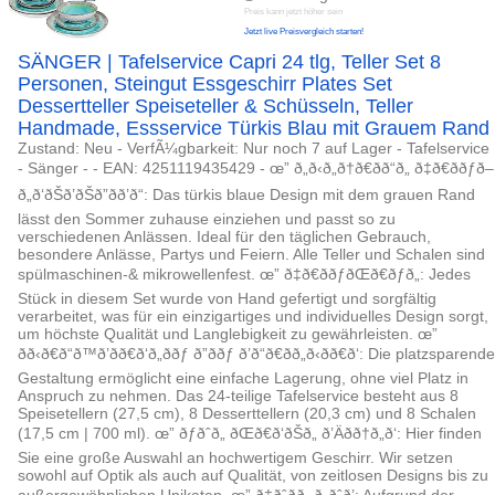
Preis kann jetzt höher sein
Jetzt live Preisvergleich starten!
SÄNGER | Tafelservice Capri 24 tlg, Teller Set 8
Personen, Steingut Essgeschirr Plates Set
Dessertteller Speiseteller & Schüsseln, Teller
Handmade, Essservice Türkis Blau mit Grauem Rand
Zustand: Neu - VerfÃ¼gbarkeit: Nur noch 7 auf Lager - Tafelservice
- Sänger - - EAN: 4251119435429 - œ” ð„ð‹ð„ð†ð€ðð“ð„ ð‡ð€ððƒð–
ð„ð‘ðŠð’ðŠð”ðð’ð“: Das türkis blaue Design mit dem grauen Rand
lässt den Sommer zuhause einziehen und passt so zu
verschiedenen Anlässen. Ideal für den täglichen Gebrauch,
besondere Anlässe, Partys und Feiern. Alle Teller und Schalen sind
spülmaschinen-& mikrowellenfest. œ” ð‡ð€ððƒðŒð€ðƒð„: Jedes
Stück in diesem Set wurde von Hand gefertigt und sorgfältig
verarbeitet, was für ein einzigartiges und individuelles Design sorgt,
um höchste Qualität und Langlebigkeit zu gewährleisten. œ”
ðð‹ð€ð“ð™ð’ðð€ð‘ð„ððƒ ð”ððƒ ð’ð“ð€ðð„ð‹ðð€ð‘: Die platzsparende
Gestaltung ermöglicht eine einfache Lagerung, ohne viel Platz in
Anspruch zu nehmen. Das 24-teilige Tafelservice besteht aus 8
Speisetellern (27,5 cm), 8 Desserttellern (20,3 cm) und 8 Schalen
(17,5 cm | 700 ml). œ” ðƒðˆð„ ðŒð€ð‘ðŠð„ ð’Äðð†ð„ð‘: Hier finden
Sie eine große Auswahl an hochwertigem Geschirr. Wir setzen
sowohl auf Optik als auch auf Qualität, von zeitlosen Designs bis zu