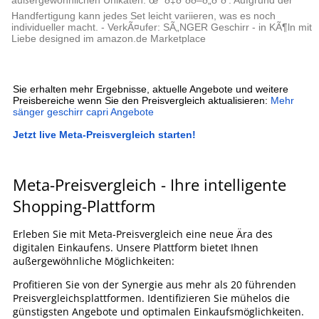
außergewöhnlichen Unikaten. œ” ð‡ðˆðð–ð„ðˆð’: Aufgrund der
Handfertigung kann jedes Set leicht variieren, was es noch
individueller macht. - VerkÃ¤ufer: SÃ„NGER Geschirr - in KÃ¶ln mit
Liebe designed im amazon.de Marketplace
Sie erhalten mehr Ergebnisse, aktuelle Angebote und weitere
Preisbereiche wenn Sie den Preisvergleich aktualisieren:
Mehr
sänger geschirr capri Angebote
Jetzt live Meta-Preisvergleich starten!
Meta-Preisvergleich - Ihre intelligente
Shopping-Plattform
Erleben Sie mit Meta-Preisvergleich eine neue Ära des
digitalen Einkaufens. Unsere Plattform bietet Ihnen
außergewöhnliche Möglichkeiten:
Profitieren Sie von der Synergie aus mehr als 20 führenden
Preisvergleichsplattformen. Identifizieren Sie mühelos die
günstigsten Angebote und optimalen Einkaufsmöglichkeiten.