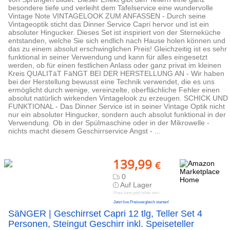
besondere tiefe und verleiht dem Tafelservice eine wundervolle
Vintage Note VINTAGELOOK ZUM ANFASSEN - Durch seine
Vintageoptik sticht das Dinner Service Capri hervor und ist ein
absoluter Hingucker. Dieses Set ist inspiriert von der Sterneküche
entstanden, welche Sie sich endlich nach Hause holen können und
das zu einem absolut erschwinglichen Preis! Gleichzeitig ist es sehr
funktional in seiner Verwendung und kann für alles eingesetzt
werden, ob für einen festlichen Anlass oder ganz privat im kleinen
Kreis QUALITäT FäNGT BEI DER HERSTELLUNG AN - Wir haben
bei der Herstellung bewusst eine Technik verwendet, die es uns
ermöglicht durch wenige, vereinzelte, oberflächliche Fehler einen
absolut natürlich wirkenden Vintagelook zu erzeugen. SCHICK UND
FUNKTIONAL - Das Dinner Service ist in seiner Vintage Optik nicht
nur ein absoluter Hingucker, sondern auch absolut funktional in der
Verwendung. Ob in der Spülmaschine oder in der Mikrowelle -
nichts macht diesem Geschirrservice Angst - ...
139,99
€
0
Auf Lager
Preis kann jetzt höher sein
Jetzt live Preisvergleich starten!
SäNGER | Geschirrset Capri 12 tlg, Teller Set 4
Personen, Steingut Geschirr inkl. Speiseteller