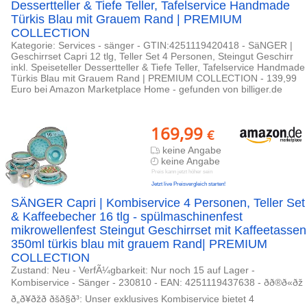
Dessertteller & Tiefe Teller, Tafelservice Handmade
Türkis Blau mit Grauem Rand | PREMIUM
COLLECTION
Kategorie: Services - sänger - GTIN:4251119420418 - SäNGER |
Geschirrset Capri 12 tlg, Teller Set 4 Personen, Steingut Geschirr
inkl. Speiseteller Dessertteller & Tiefe Teller, Tafelservice Handmade
Türkis Blau mit Grauem Rand | PREMIUM COLLECTION - 139,99
Euro bei Amazon Marketplace Home - gefunden von billiger.de
169,99
€
keine Angabe
keine Angabe
Preis kann jetzt höher sein
Jetzt live Preisvergleich starten!
SÄNGER Capri | Kombiservice 4 Personen, Teller Set
& Kaffeebecher 16 tlg - spülmaschinenfest
mikrowellenfest Steingut Geschirrset mit Kaffeetassen
350ml türkis blau mit grauem Rand| PREMIUM
COLLECTION
Zustand: Neu - VerfÃ¼gbarkeit: Nur noch 15 auf Lager -
Kombiservice - Sänger - 230810 - EAN: 4251119437638 - ðð®ð«ðž
ð„ð¥ðžð ðšð§ð³: Unser exklusives Kombiservice bietet 4