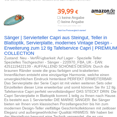
39,99
€
keine Angabe
keine Angabe
Preis kann jetzt höher sein
Jetzt live Preisvergleich starten!
Sänger | Servierteller Capri aus Steingut, Teller in
Blattoptik, Servierplatte, modernes Vintage Design -
Erweiterung zum 12 tlg Tafelservice Capri | PREMIUM
COLLECTION
Zustand: Neu - VerfÃ¼gbarkeit: Auf Lager - Spezielle Teller
Spezielles Tischgeschirr - Sänger - 220970_FBA_UK - EAN:
4251119422139 - AUFFALLEND SCHÖNES DESIGN: Durch die
braunen Ränder sowie die grau farbigen und krakelierten
Innenflächen entsteht eine einzigartige Harmonie, welche einen
unvergleichlichen Eindruck hinterlässt PERFEKT ERWEITERBAR:
Das Servierplatte der Serie Capri ist mit vielen weiteren Sets oder
Einzelteilen dieser Linie erweiterbar und somit können Sie Ihr 12 tlg.
Tafelservice Capri perfekt vervollständigen! DAS STECKT DRIN: Die
Capri Servierplatte in Blattoptik kommt 1 teilig zu Ihnen nach Hause.
Es besteht aus 1 Servierteller DIE MARKE SÄNGER: Bei Sänger
bieten wir Ihnen vom klassischen Porzellangeschirr bis hin zum
modernen Design-Teller vielfältige Geschirrkollektionen mit zeitloser
Eleganz und außergewöhnlicher Qualität HINWEIS: Wir haben bei
der Herstellung bewusst eine Technik verwendet, die es uns