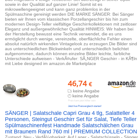
sowie in der Qualität auf ganzer Linie! Somit ist es
mikrowellengeeignet und kann ganz problemlos in der
Spülmaschine gereinigt werden DIE MARKE SÄNGER: Bei Sänger
bieten wir Ihnen vom klassischen Porzellangeschirr bis hin zum
modernen Design-Teller vielfältige Geschirrkollektionen mit zeitloser
Eleganz und außergewöhnlicher Qualität HINWEIS: Wir haben bei
der Herstellung bewusst eine Technik verwendet, die es uns
ermöglicht durch wenige, vereinzelte, oberflächliche Fehler einen
absolut natürlich wirkenden Vintagelook zu erzeugen.Die Bilder sind
aus unterschiedlichen Blickwinkeln und unterschiedlich belichtet
aufgenommen, dadurch können einzelne Bilder leichte, farbliche
Unterschiede aufweisen - VerkÃ¤ufer: SÃ„NGER Geschirr - in KÃ¶ln
mit Liebe designed im amazon.de Marketplace
46,74
€
keine Angabe
keine Angabe
Preis kann jetzt höher sein
Jetzt live Preisvergleich starten!
SÄNGER | Salatschale Capri Grau 4 tlg, Salatteller 4
Personen, Steingut Geschirr Set für Salat, Tiefe Teller
Spülmaschinenfest Handmade Salatschälchen Grau
mit Braunem Rand 760 ml | PREMIUM COLLECTION
Zustand: Neu - VerfÃ¼gbarkeit: Auf Lager - Salatschüsseln - Sänger