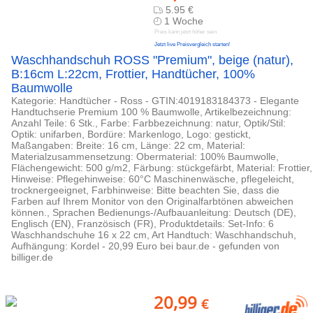
5.95 €
1 Woche
Preis kann jetzt höher sein
Jetzt live Preisvergleich starten!
Waschhandschuh ROSS "Premium", beige (natur),
B:16cm L:22cm, Frottier, Handtücher, 100%
Baumwolle
Kategorie: Handtücher - Ross - GTIN:4019183184373 - Elegante
Handtuchserie Premium 100 % Baumwolle, Artikelbezeichnung:
Anzahl Teile: 6 Stk., Farbe: Farbbezeichnung: natur, Optik/Stil:
Optik: unifarben, Bordüre: Markenlogo, Logo: gestickt,
Maßangaben: Breite: 16 cm, Länge: 22 cm, Material:
Materialzusammensetzung: Obermaterial: 100% Baumwolle,
Flächengewicht: 500 g/m2, Färbung: stückgefärbt, Material: Frottier,
Hinweise: Pflegehinweise: 60°C Maschinenwäsche, pflegeleicht,
trocknergeeignet, Farbhinweise: Bitte beachten Sie, dass die
Farben auf Ihrem Monitor von den Originalfarbtönen abweichen
können., Sprachen Bedienungs-/Aufbauanleitung: Deutsch (DE),
Englisch (EN), Französisch (FR), Produktdetails: Set-Info: 6
Waschhandschuhe 16 x 22 cm, Art Handtuch: Waschhandschuh,
Aufhängung: Kordel - 20,99 Euro bei baur.de - gefunden von
billiger.de
20,99
€