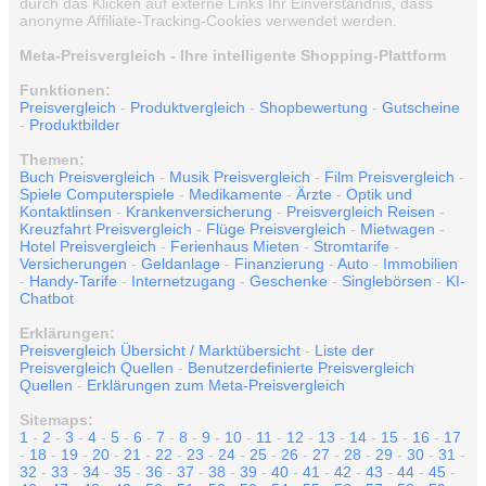
durch das Klicken auf externe Links Ihr Einverständnis, dass
anonyme Affiliate-Tracking-Cookies verwendet werden.
Meta-Preisvergleich - Ihre intelligente Shopping-Plattform
Funktionen:
Preisvergleich
-
Produktvergleich
-
Shopbewertung
-
Gutscheine
-
Produktbilder
Themen:
Buch Preisvergleich
-
Musik Preisvergleich
-
Film Preisvergleich
-
Spiele Computerspiele
-
Medikamente
-
Ärzte
-
Optik und
Kontaktlinsen
-
Krankenversicherung
-
Preisvergleich Reisen
-
Kreuzfahrt Preisvergleich
-
Flüge Preisvergleich
-
Mietwagen
-
Hotel Preisvergleich
-
Ferienhaus Mieten
-
Stromtarife
-
Versicherungen
-
Geldanlage
-
Finanzierung
-
Auto
-
Immobilien
-
Handy-Tarife
-
Internetzugang
-
Geschenke
-
Singlebörsen
-
KI-
Chatbot
Erklärungen:
Preisvergleich Übersicht / Marktübersicht
-
Liste der
Preisvergleich Quellen
-
Benutzerdefinierte Preisvergleich
Quellen
-
Erklärungen zum Meta-Preisvergleich
Sitemaps:
1
-
2
-
3
-
4
-
5
-
6
-
7
-
8
-
9
-
10
-
11
-
12
-
13
-
14
-
15
-
16
-
17
-
18
-
19
-
20
-
21
-
22
-
23
-
24
-
25
-
26
-
27
-
28
-
29
-
30
-
31
-
32
-
33
-
34
-
35
-
36
-
37
-
38
-
39
-
40
-
41
-
42
-
43
-
44
-
45
-