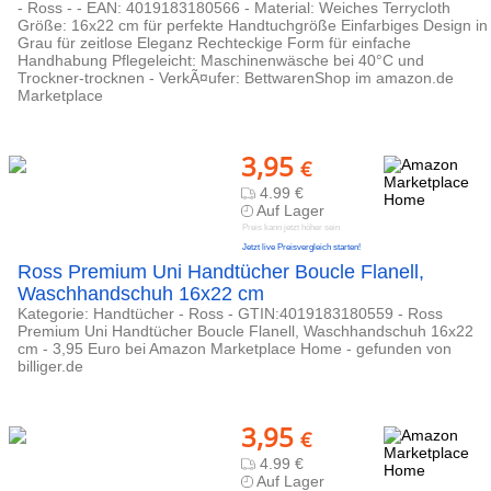
- Ross - - EAN: 4019183180566 - Material: Weiches Terrycloth
Größe: 16x22 cm für perfekte Handtuchgröße Einfarbiges Design in
Grau für zeitlose Eleganz Rechteckige Form für einfache
Handhabung Pflegeleicht: Maschinenwäsche bei 40°C und
Trockner-trocknen - VerkÃ¤ufer: BettwarenShop im amazon.de
Marketplace
3,95
€
4.99 €
Auf Lager
Preis kann jetzt höher sein
Jetzt live Preisvergleich starten!
Ross Premium Uni Handtücher Boucle Flanell,
Waschhandschuh 16x22 cm
Kategorie: Handtücher - Ross - GTIN:4019183180559 - Ross
Premium Uni Handtücher Boucle Flanell, Waschhandschuh 16x22
cm - 3,95 Euro bei Amazon Marketplace Home - gefunden von
billiger.de
3,95
€
4.99 €
Auf Lager