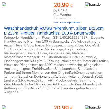
20,99
€
5.95 €
1 Woche
Preis kann jetzt höher sein
Jetzt live Preisvergleich starten!
Waschhandschuh ROSS "Premium", silber, B:16cm
L:22cm, Frottier, Handtücher, 100% Baumwolle
Kategorie: Handtücher - Ross - GTIN:4019183184397 - Elegante
Handtuchserie Premium 100 % Baumwolle, Artikelbezeichnung:
Anzahl Teile: 6 Stk., Farbe: Farbbezeichnung: silber, Optik/Stil:
Optik: unifarben, Bordüre: Markenlogo, Logo: gestickt,
Maßangaben: Breite: 16 cm, Länge: 22 cm, Material:
Materialzusammensetzung: Obermaterial: 100% Baumwolle,
Flächengewicht: 500 g/m2, Färbung: stückgefärbt, Material: Frottier,
Hinweise: Pflegehinweise: 60°C Maschinenwäsche, pflegeleicht,
trocknergeeignet, Farbhinweise: Bitte beachten Sie, dass die
Farben auf Ihrem Monitor von den Originalfarbtönen abweichen
können., Sprachen Bedienungs-/Aufbauanleitung: Deutsch (DE),
Englisch (EN), Französisch (FR), Produktdetails: Set-Info: 6
Waschhandschuhe 16 x 22 cm, Art Handtuch: Waschhandschuh,
Aufhängung: Kordel - 20,99 Euro bei baur.de - gefunden von
billiger.de
20,99
€