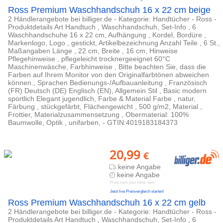
Ross Premium Waschhandschuh 16 x 22 cm beige
2 Händlerangebote bei billiger.de - Kategorie: Handtücher - Ross -
Produktdetails Art Handtuch , Waschhandschuh, Set-Info , 6
Waschhandschuhe 16 x 22 cm, Aufhängung , Kordel, Bordüre ,
Markenlogo, Logo , gestickt, Artikelbezeichnung Anzahl Teile , 6 St.,
Maßangaben Länge , 22 cm, Breite , 16 cm, Hinweise
Pflegehinweise , pflegeleicht trocknergeeignet 60°C
Maschinenwäsche, Farbhinweise , Bitte beachten Sie, dass die
Farben auf Ihrem Monitor von den Originalfarbtönen abweichen
können., Sprachen Bedienungs-/Aufbauanleitung , Französisch
(FR) Deutsch (DE) Englisch (EN), Allgemein Stil , Basic modern
sportlich Elegant jugendlich, Farbe & Material Farbe , natur,
Färbung , stückgefärbt, Flächengewicht , 500 g/m2, Material ,
Frottier, Materialzusammensetzung , Obermaterial: 100%
Baumwolle, Optik , unifarben, - GTIN:4019183184373
20,99
€
keine Angabe
keine Angabe
Preis kann jetzt höher sein
Jetzt live Preisvergleich starten!
Ross Premium Waschhandschuh 16 x 22 cm gelb
2 Händlerangebote bei billiger.de - Kategorie: Handtücher - Ross -
Produktdetails Art Handtuch , Waschhandschuh, Set-Info , 6