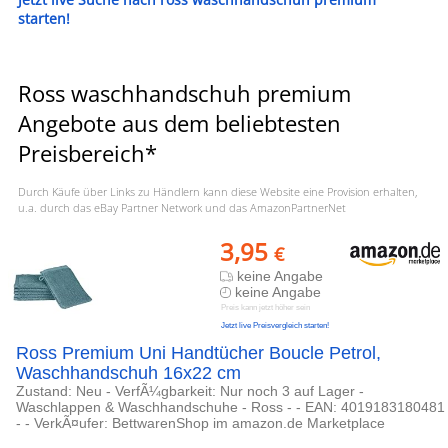
starten!
Ross waschhandschuh premium
Angebote aus dem beliebtesten
Preisbereich*
Durch Käufe über Links zu Händlern kann diese Website eine Provision erhalten,
u.a. durch das eBay Partner Network und das AmazonPartnerNet
3,95
€
keine Angabe
keine Angabe
Preis kann jetzt höher sein
Jetzt live Preisvergleich starten!
Ross Premium Uni Handtücher Boucle Petrol,
Waschhandschuh 16x22 cm
Zustand: Neu - VerfÃ¼gbarkeit: Nur noch 3 auf Lager -
Waschlappen & Waschhandschuhe - Ross - - EAN: 4019183180481
- - VerkÃ¤ufer: BettwarenShop im amazon.de Marketplace