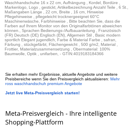
Waschhandschuhe 16 x 22 cm, Aufhängung , Kordel, Bordüre ,
Markenlogo, Logo , gestickt, Artikelbezeichnung Anzahl Teile , 6 St.,
Maßangaben Länge , 22 cm, Breite , 16 cm, Hinweise
Pflegehinweise , pflegeleicht trocknergeeignet 60°C
Maschinenwäsche, Farbhinweise , Bitte beachten Sie, dass die
Farben auf Ihrem Monitor von den Originalfarbtönen abweichen
können., Sprachen Bedienungs-/Aufbauanleitung , Französisch
(FR) Deutsch (DE) Englisch (EN), Allgemein Stil , Basic modern
sportlich Elegant jugendlich, Farbe & Material Farbe , safran,
Färbung , stückgefärbt, Flächengewicht , 500 g/m2, Material ,
Frottier, Materialzusammensetzung , Obermaterial: 100%
Baumwolle, Optik , unifarben, - GTIN:4019183184366
Sie erhalten mehr Ergebnisse, aktuelle Angebote und weitere
Preisbereiche wenn Sie den Preisvergleich aktualisieren:
Mehr
ross waschhandschuh premium Angebote
Jetzt live Meta-Preisvergleich starten!
Meta-Preisvergleich - Ihre intelligente
Shopping-Plattform