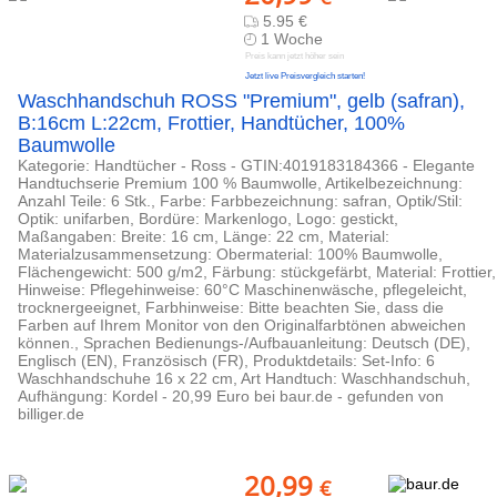
5.95 €
1 Woche
Preis kann jetzt höher sein
Jetzt live Preisvergleich starten!
Waschhandschuh ROSS "Premium", gelb (safran),
B:16cm L:22cm, Frottier, Handtücher, 100%
Baumwolle
Kategorie: Handtücher - Ross - GTIN:4019183184366 - Elegante
Handtuchserie Premium 100 % Baumwolle, Artikelbezeichnung:
Anzahl Teile: 6 Stk., Farbe: Farbbezeichnung: safran, Optik/Stil:
Optik: unifarben, Bordüre: Markenlogo, Logo: gestickt,
Maßangaben: Breite: 16 cm, Länge: 22 cm, Material:
Materialzusammensetzung: Obermaterial: 100% Baumwolle,
Flächengewicht: 500 g/m2, Färbung: stückgefärbt, Material: Frottier,
Hinweise: Pflegehinweise: 60°C Maschinenwäsche, pflegeleicht,
trocknergeeignet, Farbhinweise: Bitte beachten Sie, dass die
Farben auf Ihrem Monitor von den Originalfarbtönen abweichen
können., Sprachen Bedienungs-/Aufbauanleitung: Deutsch (DE),
Englisch (EN), Französisch (FR), Produktdetails: Set-Info: 6
Waschhandschuhe 16 x 22 cm, Art Handtuch: Waschhandschuh,
Aufhängung: Kordel - 20,99 Euro bei baur.de - gefunden von
billiger.de
20,99
€