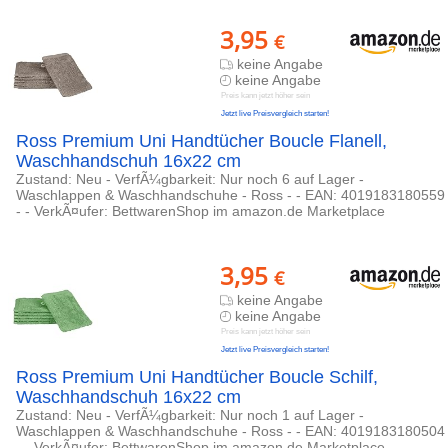
3,95
€
keine Angabe
keine Angabe
Preis kann jetzt höher sein
Jetzt live Preisvergleich starten!
Ross Premium Uni Handtücher Boucle Flanell,
Waschhandschuh 16x22 cm
Zustand: Neu - VerfÃ¼gbarkeit: Nur noch 6 auf Lager -
Waschlappen & Waschhandschuhe - Ross - - EAN: 4019183180559
- - VerkÃ¤ufer: BettwarenShop im amazon.de Marketplace
3,95
€
keine Angabe
keine Angabe
Preis kann jetzt höher sein
Jetzt live Preisvergleich starten!
Ross Premium Uni Handtücher Boucle Schilf,
Waschhandschuh 16x22 cm
Zustand: Neu - VerfÃ¼gbarkeit: Nur noch 1 auf Lager -
Waschlappen & Waschhandschuhe - Ross - - EAN: 4019183180504
- - VerkÃ¤ufer: BettwarenShop im amazon.de Marketplace