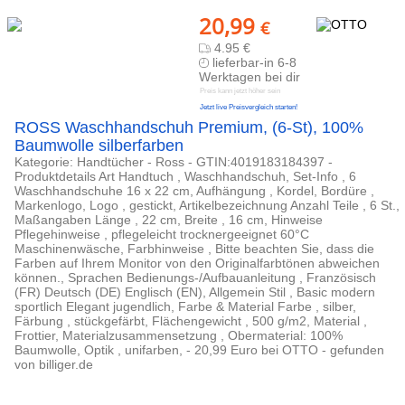
20,99
€
4.95 €
lieferbar-in 6-8
Werktagen bei dir
Preis kann jetzt höher sein
Jetzt live Preisvergleich starten!
ROSS Waschhandschuh Premium, (6-St), 100%
Baumwolle silberfarben
Kategorie: Handtücher - Ross - GTIN:4019183184397 -
Produktdetails Art Handtuch , Waschhandschuh, Set-Info , 6
Waschhandschuhe 16 x 22 cm, Aufhängung , Kordel, Bordüre ,
Markenlogo, Logo , gestickt, Artikelbezeichnung Anzahl Teile , 6 St.,
Maßangaben Länge , 22 cm, Breite , 16 cm, Hinweise
Pflegehinweise , pflegeleicht trocknergeeignet 60°C
Maschinenwäsche, Farbhinweise , Bitte beachten Sie, dass die
Farben auf Ihrem Monitor von den Originalfarbtönen abweichen
können., Sprachen Bedienungs-/Aufbauanleitung , Französisch
(FR) Deutsch (DE) Englisch (EN), Allgemein Stil , Basic modern
sportlich Elegant jugendlich, Farbe & Material Farbe , silber,
Färbung , stückgefärbt, Flächengewicht , 500 g/m2, Material ,
Frottier, Materialzusammensetzung , Obermaterial: 100%
Baumwolle, Optik , unifarben, - 20,99 Euro bei OTTO - gefunden
von billiger.de