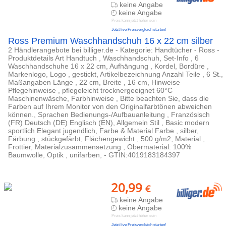
keine Angabe
keine Angabe
Preis kann jetzt höher sein
Jetzt live Preisvergleich starten!
Ross Premium Waschhandschuh 16 x 22 cm silber
2 Händlerangebote bei billiger.de - Kategorie: Handtücher - Ross -
Produktdetails Art Handtuch , Waschhandschuh, Set-Info , 6
Waschhandschuhe 16 x 22 cm, Aufhängung , Kordel, Bordüre ,
Markenlogo, Logo , gestickt, Artikelbezeichnung Anzahl Teile , 6 St.,
Maßangaben Länge , 22 cm, Breite , 16 cm, Hinweise
Pflegehinweise , pflegeleicht trocknergeeignet 60°C
Maschinenwäsche, Farbhinweise , Bitte beachten Sie, dass die
Farben auf Ihrem Monitor von den Originalfarbtönen abweichen
können., Sprachen Bedienungs-/Aufbauanleitung , Französisch
(FR) Deutsch (DE) Englisch (EN), Allgemein Stil , Basic modern
sportlich Elegant jugendlich, Farbe & Material Farbe , silber,
Färbung , stückgefärbt, Flächengewicht , 500 g/m2, Material ,
Frottier, Materialzusammensetzung , Obermaterial: 100%
Baumwolle, Optik , unifarben, - GTIN:4019183184397
20,99
€
keine Angabe
keine Angabe
Preis kann jetzt höher sein
Jetzt live Preisvergleich starten!