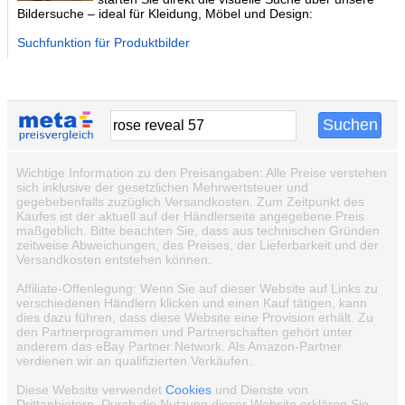
Bildersuche – ideal für Kleidung, Möbel und Design:
Suchfunktion für Produktbilder
Wichtige Information zu den Preisangaben: Alle Preise verstehen
sich inklusive der gesetzlichen Mehrwertsteuer und
gegebebenfalls zuzüglich Versandkosten. Zum Zeitpunkt des
Kaufes ist der aktuell auf der Händlerseite angegebene Preis
maßgeblich. Bitte beachten Sie, dass aus technischen Gründen
zeitweise Abweichungen, des Preises, der Lieferbarkeit und der
Versandkosten entstehen können.
Affiliate-Offenlegung: Wenn Sie auf dieser Website auf Links zu
verschiedenen Händlern klicken und einen Kauf tätigen, kann
dies dazu führen, dass diese Website eine Provision erhält. Zu
den Partnerprogrammen und Partnerschaften gehört unter
anderem das eBay Partner Network. Als Amazon-Partner
verdienen wir an qualifizierten Verkäufen.
Diese Website verwendet
Cookies
und Dienste von
Drittanbietern. Durch die Nutzung dieser Website erklären Sie