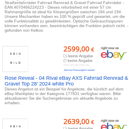
Straßenfahrräder Fahrrad Rennrad & Gravel Fahrrad Fahrräder -
EAN:4070466224223 - Dieses refurbished mit einer 57 cm
Rahmengröße ist ideal für Körpergrößen zwischen 184 und 194.
Unsere Mechaniker haben es 100 % geprüft und gewartet, um die
volle Funktionalität zu gewährleisten. Optische Gebrauchsspuren
können vorhanden sein, beeinträchtigen die Funktion jedoch nicht. -
gefunden von Kelkoo
2599,00
€
keine Angabe
keine Angabe
Preis kann jetzt höher sein
Jetzt live Preisvergleich starten!
Rose Reveal - 04 Rival eBay AXS Fahrrad Rennrad &
Gravel Top 28' 2024 white Pro
Dieses Angebot ist ein Beispiel für Angebote, die kürzlich auf dem
eBay-Marktplatz in der Kategorie 177831 verfügbar waren. Bitte
aktualisieren Sie die Suchergebnisse um aktuelle Angebote zu
erhalten.
2639,00
€
keine Angabe