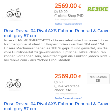
2569,00
€
69.00
siehe Shop P4D
Preis kann jetzt höher sein
Jetzt live Preisvergleich starten!
Rose Reveal 04 Rival AXS Fahrrad Rennrad & Gravel
matt grey 57 cm
Rose - EAN: 4070466224223 - Dieses refurbished mit einer 57 cm
Rahmengröße ist ideal für Körpergrößen zwischen 184 und 194.
Unsere Mechaniker haben es 100 % geprüft und gewartet, um die
volle Funktionalität zu gewährleisten. Optische Gebrauchsspuren
können vorhanden sein, beeinträchtigen die Funktion jedoch nicht. -
bei rebike.com - aus Yadore Produktdaten
2569,00
€
rebike.com
DE
69
3-4 Werktage
check_site
Preis kann jetzt höher sein
Jetzt live Preisvergleich starten!
Rose Reveal 04 Rival AXS Fahrrad Rennrad & Gravel
matt grey 57 cm