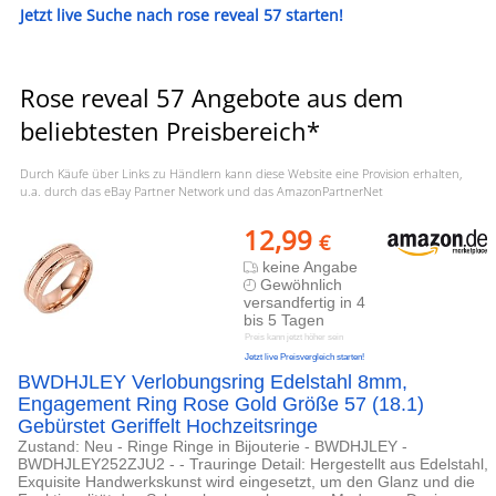
Jetzt live Suche nach rose reveal 57 starten!
Rose reveal 57 Angebote aus dem
beliebtesten Preisbereich*
Durch Käufe über Links zu Händlern kann diese Website eine Provision erhalten,
u.a. durch das eBay Partner Network und das AmazonPartnerNet
12,99
€
keine Angabe
Gewöhnlich
versandfertig in 4
bis 5 Tagen
Preis kann jetzt höher sein
Jetzt live Preisvergleich starten!
BWDHJLEY Verlobungsring Edelstahl 8mm,
Engagement Ring Rose Gold Größe 57 (18.1)
Gebürstet Geriffelt Hochzeitsringe
Zustand: Neu - Ringe Ringe in Bijouterie - BWDHJLEY -
BWDHJLEY252ZJU2 - - Trauringe Detail: Hergestellt aus Edelstahl,
Exquisite Handwerkskunst wird eingesetzt, um den Glanz und die