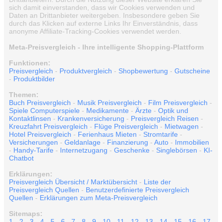
sich damit einverstanden, dass wir Cookies verwenden und
Daten an Drittanbieter weitergeben. Insbesondere geben Sie
durch das Klicken auf externe Links Ihr Einverständnis, dass
anonyme Affiliate-Tracking-Cookies verwendet werden.
Meta-Preisvergleich - Ihre intelligente Shopping-Plattform
Funktionen:
Preisvergleich
-
Produktvergleich
-
Shopbewertung
-
Gutscheine
-
Produktbilder
Themen:
Buch Preisvergleich
-
Musik Preisvergleich
-
Film Preisvergleich
-
Spiele Computerspiele
-
Medikamente
-
Ärzte
-
Optik und
Kontaktlinsen
-
Krankenversicherung
-
Preisvergleich Reisen
-
Kreuzfahrt Preisvergleich
-
Flüge Preisvergleich
-
Mietwagen
-
Hotel Preisvergleich
-
Ferienhaus Mieten
-
Stromtarife
-
Versicherungen
-
Geldanlage
-
Finanzierung
-
Auto
-
Immobilien
-
Handy-Tarife
-
Internetzugang
-
Geschenke
-
Singlebörsen
-
KI-
Chatbot
Erklärungen:
Preisvergleich Übersicht / Marktübersicht
-
Liste der
Preisvergleich Quellen
-
Benutzerdefinierte Preisvergleich
Quellen
-
Erklärungen zum Meta-Preisvergleich
Sitemaps:
1
-
2
-
3
-
4
-
5
-
6
-
7
-
8
-
9
-
10
-
11
-
12
-
13
-
14
-
15
-
16
-
17