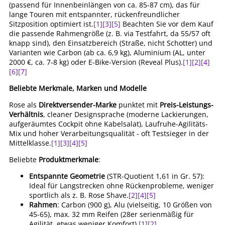
(passend für Innenbeinlängen von ca. 85-87 cm), das für
lange Touren mit entspannter, rückenfreundlicher
Sitzposition optimiert ist.
[1]
[3]
[5]
Beachten Sie vor dem Kauf
die passende Rahmengröße (z. B. via Testfahrt, da 55/57 oft
knapp sind), den Einsatzbereich (Straße, nicht Schotter) und
Varianten wie Carbon (ab ca. 6,9 kg), Aluminium (AL, unter
2000 €, ca. 7-8 kg) oder E-Bike-Version (Reveal Plus).
[1]
[2]
[4]
[6]
[7]
Beliebte Merkmale, Marken und Modelle
Rose als
Direktversender-Marke
punktet mit
Preis-Leistungs-
Verhältnis
, cleaner Designsprache (moderne Lackierungen,
aufgeräumtes Cockpit ohne Kabelsalat), Laufruhe-Agilitäts-
Mix und hoher Verarbeitungsqualität - oft Testsieger in der
Mittelklasse.
[1]
[3]
[4]
[5]
Beliebte
Produktmerkmale
:
Entspannte Geometrie
(STR-Quotient 1,61 in Gr. 57):
Ideal für Langstrecken ohne Rückenprobleme, weniger
sportlich als z. B. Rose Shave.
[2]
[4]
[5]
Rahmen
: Carbon (900 g), Alu (vielseitig, 10 Größen von
45-65), max. 32 mm Reifen (28er serienmäßig für
Agilität, etwas weniger Komfort).
[1]
[2]