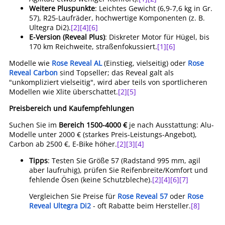
Weitere Pluspunkte
: Leichtes Gewicht (6,9-7,6 kg in Gr.
57), R25-Laufräder, hochwertige Komponenten (z. B.
Ultegra Di2).
[2]
[4]
[6]
E-Version (Reveal Plus)
: Diskreter Motor für Hügel, bis
170 km Reichweite, straßenfokussiert.
[1]
[6]
Modelle wie
Rose Reveal AL
(Einstieg, vielseitig) oder
Rose
Reveal Carbon
sind Topseller; das Reveal galt als
"unkompliziert vielseitig", wird aber teils von sportlicheren
Modellen wie Xlite überschattet.
[2]
[5]
Preisbereich und Kaufempfehlungen
Suchen Sie im
Bereich 1500-4000 €
je nach Ausstattung: Alu-
Modelle unter 2000 € (starkes Preis-Leistungs-Angebot),
Carbon ab 2500 €, E-Bike höher.
[2]
[3]
[4]
Tipps
: Testen Sie Größe 57 (Radstand 995 mm, agil
aber laufruhig), prüfen Sie Reifenbreite/Komfort und
fehlende Ösen (keine Schutzbleche).
[2]
[4]
[6]
[7]
Vergleichen Sie Preise für
Rose Reveal 57
oder
Rose
Reveal Ultegra Di2
- oft Rabatte beim Hersteller.
[8]