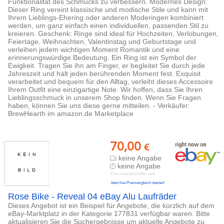
Funktionalität des Schmucks zu verbessern. Modernes Design:
Dieser Ring vereint klassische und modische Stile und kann mit
Ihrem Lieblings-Ehering oder anderen Moderingen kombiniert
werden, um ganz einfach einen individuellen, passenden Stil zu
kreieren. Geschenk: Ringe sind ideal für Hochzeiten, Verlobungen,
Feiertage, Weihnachten, Valentinstag und Geburtstage und
verleihen jedem wichtigen Moment Romantik und eine
erinnerungswürdige Bedeutung. Ein Ring ist ein Symbol der
Ewigkeit. Tragen Sie ihn am Finger, er begleitet Sie durch jede
Jahreszeit und hält jeden berührenden Moment fest. Exquisit
verarbeitet und bequem für den Alltag, verleiht dieses Accessoire
Ihrem Outfit eine einzigartige Note. Wir hoffen, dass Sie Ihren
Lieblingsschmuck in unserem Shop finden. Wenn Sie Fragen
haben, können Sie uns diese gerne mitteilen. - Verkäufer:
BrewHearth im amazon.de Marketplace
70,00
€
keine Angabe
keine Angabe
Preis kann jetzt höher sein
Jetzt live Preisvergleich starten!
Rose Bike - Reveal 04 eBay Alu Laufräder
Dieses Angebot ist ein Beispiel für Angebote, die kürzlich auf dem
eBay-Marktplatz in der Kategorie 177831 verfügbar waren. Bitte
aktualisieren Sie die Suchergebnisse um aktuelle Angebote zu