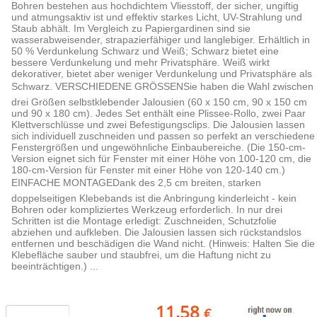
Bohren bestehen aus hochdichtem Vliesstoff, der sicher, ungiftig
und atmungsaktiv ist und effektiv starkes Licht, UV-Strahlung und
Staub abhält. Im Vergleich zu Papiergardinen sind sie
wasserabweisender, strapazierfähiger und langlebiger. Erhältlich in
50 % Verdunkelung Schwarz und Weiß; Schwarz bietet eine
bessere Verdunkelung und mehr Privatsphäre. Weiß wirkt
dekorativer, bietet aber weniger Verdunkelung und Privatsphäre als
Schwarz. VERSCHIEDENE GRÖSSENSie haben die Wahl zwischen
drei Größen selbstklebender Jalousien (60 x 150 cm, 90 x 150 cm
und 90 x 180 cm). Jedes Set enthält eine Plissee-Rollo, zwei Paar
Klettverschlüsse und zwei Befestigungsclips. Die Jalousien lassen
sich individuell zuschneiden und passen so perfekt an verschiedene
Fenstergrößen und ungewöhnliche Einbaubereiche. (Die 150-cm-
Version eignet sich für Fenster mit einer Höhe von 100-120 cm, die
180-cm-Version für Fenster mit einer Höhe von 120-140 cm.)
EINFACHE MONTAGEDank des 2,5 cm breiten, starken
doppelseitigen Klebebands ist die Anbringung kinderleicht - kein
Bohren oder kompliziertes Werkzeug erforderlich. In nur drei
Schritten ist die Montage erledigt: Zuschneiden, Schutzfolie
abziehen und aufkleben. Die Jalousien lassen sich rückstandslos
entfernen und beschädigen die Wand nicht. (Hinweis: Halten Sie die
Klebefläche sauber und staubfrei, um die Haftung nicht zu
beeinträchtigen.) ...
11,58
€