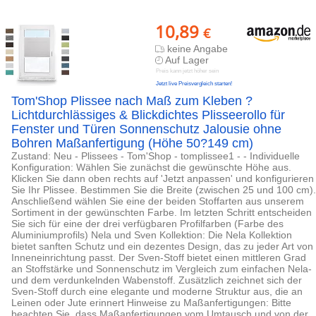
10,89
€
keine Angabe
Auf Lager
Preis kann jetzt höher sein
Jetzt live Preisvergleich starten!
Tom'Shop Plissee nach Maß zum Kleben ?
Lichtdurchlässiges & Blickdichtes Plisseerollo für
Fenster und Türen Sonnenschutz Jalousie ohne
Bohren Maßanfertigung (Höhe 50?149 cm)
Zustand: Neu - Plissees - Tom'Shop - tomplissee1 - - Individuelle
Konfiguration: Wählen Sie zunächst die gewünschte Höhe aus.
Klicken Sie dann oben rechts auf 'Jetzt anpassen' und konfigurieren
Sie Ihr Plissee. Bestimmen Sie die Breite (zwischen 25 und 100 cm).
Anschließend wählen Sie eine der beiden Stoffarten aus unserem
Sortiment in der gewünschten Farbe. Im letzten Schritt entscheiden
Sie sich für eine der drei verfügbaren Profilfarben (Farbe des
Aluminiumprofils) Nela und Sven Kollektion: Die Nela Kollektion
bietet sanften Schutz und ein dezentes Design, das zu jeder Art von
Inneneinrichtung passt. Der Sven-Stoff bietet einen mittleren Grad
an Stoffstärke und Sonnenschutz im Vergleich zum einfachen Nela-
und dem verdunkelnden Wabenstoff. Zusätzlich zeichnet sich der
Sven-Stoff durch eine elegante und moderne Struktur aus, die an
Leinen oder Jute erinnert Hinweise zu Maßanfertigungen: Bitte
beachten Sie, dass Maßanfertigungen vom Umtausch und von der