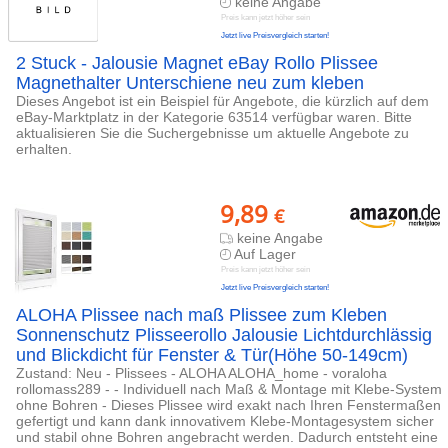
keine Angabe
Preis kann jetzt höher sein
Jetzt live Preisvergleich starten!
2 Stuck - Jalousie Magnet eBay Rollo Plissee
Magnethalter Unterschiene neu zum kleben
Dieses Angebot ist ein Beispiel für Angebote, die kürzlich auf dem
eBay-Marktplatz in der Kategorie 63514 verfügbar waren. Bitte
aktualisieren Sie die Suchergebnisse um aktuelle Angebote zu
erhalten.
9,89
€
keine Angabe
Auf Lager
Preis kann jetzt höher sein
Jetzt live Preisvergleich starten!
ALOHA Plissee nach maß Plissee zum Kleben
Sonnenschutz Plisseerollo Jalousie Lichtdurchlässig
und Blickdicht für Fenster & Tür(Höhe 50-149cm)
Zustand: Neu - Plissees - ALOHA ALOHA_home - voraloha
rollomass289 - - Individuell nach Maß & Montage mit Klebe-System
ohne Bohren - Dieses Plissee wird exakt nach Ihren Fenstermaßen
gefertigt und kann dank innovativem Klebe-Montagesystem sicher
und stabil ohne Bohren angebracht werden. Dadurch entsteht eine