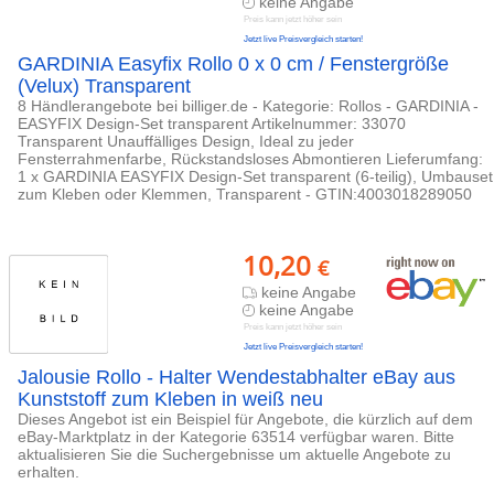
keine Angabe
Preis kann jetzt höher sein
Jetzt live Preisvergleich starten!
GARDINIA Easyfix Rollo 0 x 0 cm / Fenstergröße
(Velux) Transparent
8 Händlerangebote bei billiger.de - Kategorie: Rollos - GARDINIA -
EASYFIX Design-Set transparent Artikelnummer: 33070
Transparent Unauffälliges Design, Ideal zu jeder
Fensterrahmenfarbe, Rückstandsloses Abmontieren Lieferumfang:
1 x GARDINIA EASYFIX Design-Set transparent (6-teilig), Umbauset
zum Kleben oder Klemmen, Transparent - GTIN:4003018289050
10,20
€
keine Angabe
keine Angabe
Preis kann jetzt höher sein
Jetzt live Preisvergleich starten!
Jalousie Rollo - Halter Wendestabhalter eBay aus
Kunststoff zum Kleben in weiß neu
Dieses Angebot ist ein Beispiel für Angebote, die kürzlich auf dem
eBay-Marktplatz in der Kategorie 63514 verfügbar waren. Bitte
aktualisieren Sie die Suchergebnisse um aktuelle Angebote zu
erhalten.