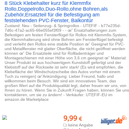
8 Stück Klebehalter kurz für Klemmfix
Rollo,Doppelrollo,Duo-Rollo,ohne Bohren,als
Zubehör,Ersatzteil für die Befestigung am
feststehenden PVC-Fenster, Balkontür
Zustand: Neu - Seitenzug- & Springrollos - UTEFIF - b77e235d-
7d6c-47a2-ac65-66e055ef3f09 - - œ” Ersatzhalterungen zum
Befestigen am festen Fensterflügel für Rollos mit Klemmfix-System,
die Klemmhalterung wird ohne Bohren am Fensterflügel befestigt
und verleiht den Rollos eine stabile Position œ” Geeignet für PVC-
und Metallfenster mit glatter Oberfläche, die nicht geöffnet werden
können œ” Die Ersatzteile sind für Rollladenträger und
Montageschienen mit einer Höhe von 3,6 cm geeignet œ” Material:
Unser Produkt ist aus hochwertigem Kunststoff gefertigt und der
Klebstoff auf der Rückseite ist sehr stark! (Es wird empfohlen, die
Klebefläche der Windschutzscheibe des Autos vorher mit einem
Tuch zu reinigen) œ”Ankündigung: Lieber Freund, hallo und
willkommen beim Besuch. Wir sind ein innovatives Team, das
großen Wert auf die Produktqualität legt, daher freuen wir uns, von
Ihnen zu hören. Wenn Sie in Zukunft Fragen haben, können Sie uns
kontaktieren, um sie zu ändern! - Verkäufer: UTEFIF-EU im
amazon.de Marketplace
9,99
€
keine Angabe