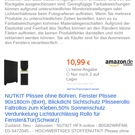
Rückgabe ausgeschlossen sind. Geringfügige Farbabweichungen
können aufgrund unterschiedlicher Monitoreinstellungen oder
Lichtverhältnisse beim Fotografieren auftreten. Wenn Sie mehrere
Produkte zu unterschiedlichen Zeiten bestellen, kann es zu
Farbabweichungen kommen Materialeigenschaften: Aufgrund der
Elastizität und Feinheit des Stoffes können an den Rändern kleine
Fäden auftreten, die keinen Produktfehler darstellen und nicht
reklamiert werden können. Sie als Käufer sind für das Ausmessen
des Fensters verantwortlich. ...
10,99
€
keine Angabe
Nur noch 2 auf
Lager
Preis kann jetzt höher sein
Jetzt live Preisvergleich starten!
NUTKIT Plissee ohne Bohren, Fenster Plissee
90x180cm (BxH), Blickdicht Sichtschutz Plisseerollo
Faltrollos zum Kleben,50% Sonnenschutz
Verdunkelung Lichtdurchlässig Rollo für
Fenster&Tür(Schwarz)
Zustand: Neu - Jalousien - NUTKIT HFX-online - B0G82WRFM6
D3-5472045 - - HOCHWERTIGES STOFFENUTKIT Plissee ohne