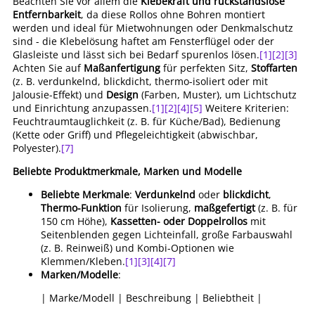
Beachten Sie vor allem die
Klebekraft und rückstandslose
Entfernbarkeit
, da diese Rollos ohne Bohren montiert
werden und ideal für Mietwohnungen oder Denkmalschutz
sind - die Klebelösung haftet am Fensterflügel oder der
Glasleiste und lässt sich bei Bedarf spurenlos lösen.
[1]
[2]
[3]
Achten Sie auf
Maßanfertigung
für perfekten Sitz,
Stoffarten
(z. B. verdunkelnd, blickdicht, thermo-isoliert oder mit
Jalousie-Effekt) und
Design
(Farben, Muster), um Lichtschutz
und Einrichtung anzupassen.
[1]
[2]
[4]
[5]
Weitere Kriterien:
Feuchtraumtauglichkeit (z. B. für Küche/Bad), Bedienung
(Kette oder Griff) und Pflegeleichtigkeit (abwischbar,
Polyester).
[7]
Beliebte Produktmerkmale, Marken und Modelle
Beliebte Merkmale
:
Verdunkelnd
oder
blickdicht
,
Thermo-Funktion
für Isolierung,
maßgefertigt
(z. B. für
150 cm Höhe),
Kassetten- oder Doppelrollos
mit
Seitenblenden gegen Lichteinfall, große Farbauswahl
(z. B. Reinweiß) und Kombi-Optionen wie
Klemmen/Kleben.
[1]
[3]
[4]
[7]
Marken/Modelle
:
| Marke/Modell | Beschreibung | Beliebtheit |