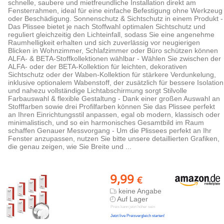
schnelle, saubere und mietfreundliche Installation direkt am
Fensterrahmen, ideal für eine einfache Befestigung ohne Werkzeug
oder Beschädigung. Sonnenschutz & Sichtschutz in einem Produkt -
Das Plissee bietet je nach Stoffwahl optimalen Sichtschutz und
reguliert gleichzeitig den Lichteinfall, sodass Sie eine angenehme
Raumhelligkeit erhalten und sich zuverlässig vor neugierigen
Blicken in Wohnzimmer, Schlafzimmer oder Büro schützen können
ALFA- & BETA-Stoffkollektionen wählbar - Wählen Sie zwischen der
ALFA- oder der BETA-Kollektion für leichten, dekorativen
Sichtschutz oder der Waben-Kollektion für stärkere Verdunkelung,
inklusive optionalem Wabenstoff, der zusätzlich für bessere Isolation
und nahezu vollständige Lichtabschirmung sorgt Stilvolle
Farbauswahl & flexible Gestaltung - Dank einer großen Auswahl an
Stofffarben sowie drei Profilfarben können Sie das Plissee perfekt
an Ihren Einrichtungsstil anpassen, egal ob modern, klassisch oder
minimalistisch, und so ein harmonisches Gesamtbild im Raum
schaffen Genauer Messvorgang - Um die Plissees perfekt an Ihr
Fenster anzupassen, nutzen Sie bitte unsere detaillierten Grafiken,
die genau zeigen, wie Sie Breite und ...
9,99
€
keine Angabe
Auf Lager
Preis kann jetzt höher sein
Jetzt live Preisvergleich starten!