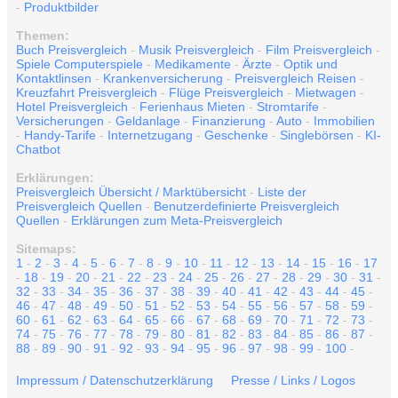
-
Produktbilder
Themen:
Buch Preisvergleich
-
Musik Preisvergleich
-
Film Preisvergleich
-
Spiele Computerspiele
-
Medikamente
-
Ärzte
-
Optik und
Kontaktlinsen
-
Krankenversicherung
-
Preisvergleich Reisen
-
Kreuzfahrt Preisvergleich
-
Flüge Preisvergleich
-
Mietwagen
-
Hotel Preisvergleich
-
Ferienhaus Mieten
-
Stromtarife
-
Versicherungen
-
Geldanlage
-
Finanzierung
-
Auto
-
Immobilien
-
Handy-Tarife
-
Internetzugang
-
Geschenke
-
Singlebörsen
-
KI-
Chatbot
Erklärungen:
Preisvergleich Übersicht / Marktübersicht
-
Liste der
Preisvergleich Quellen
-
Benutzerdefinierte Preisvergleich
Quellen
-
Erklärungen zum Meta-Preisvergleich
Sitemaps:
1
-
2
-
3
-
4
-
5
-
6
-
7
-
8
-
9
-
10
-
11
-
12
-
13
-
14
-
15
-
16
-
17
-
18
-
19
-
20
-
21
-
22
-
23
-
24
-
25
-
26
-
27
-
28
-
29
-
30
-
31
-
32
-
33
-
34
-
35
-
36
-
37
-
38
-
39
-
40
-
41
-
42
-
43
-
44
-
45
-
46
-
47
-
48
-
49
-
50
-
51
-
52
-
53
-
54
-
55
-
56
-
57
-
58
-
59
-
60
-
61
-
62
-
63
-
64
-
65
-
66
-
67
-
68
-
69
-
70
-
71
-
72
-
73
-
74
-
75
-
76
-
77
-
78
-
79
-
80
-
81
-
82
-
83
-
84
-
85
-
86
-
87
-
88
-
89
-
90
-
91
-
92
-
93
-
94
-
95
-
96
-
97
-
98
-
99
-
100
-
Impressum / Datenschutzerklärung
Presse / Links / Logos