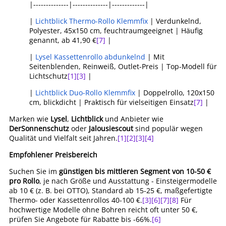
|--------------|--------------|-------------|
|
Lichtblick Thermo-Rollo Klemmfix
| Verdunkelnd,
Polyester, 45x150 cm, feuchtraumgeeignet | Häufig
genannt, ab 41,90 €
[7]
|
|
Lysel Kassettenrollo abdunkelnd
| Mit
Seitenblenden, Reinweiß, Outlet-Preis | Top-Modell für
Lichtschutz
[1]
[3]
|
|
Lichtblick Duo-Rollo Klemmfix
| Doppelrollo, 120x150
cm, blickdicht | Praktisch für vielseitigen Einsatz
[7]
|
Marken wie
Lysel
,
Lichtblick
und Anbieter wie
DerSonnenschutz
oder
Jalousiescout
sind populär wegen
Qualität und Vielfalt seit Jahren.
[1]
[2]
[3]
[4]
Empfohlener Preisbereich
Suchen Sie im
günstigen bis mittleren Segment von 10-50 €
pro Rollo
, je nach Größe und Ausstattung - Einsteigermodelle
ab 10 € (z. B. bei OTTO), Standard ab 15-25 €, maßgefertigte
Thermo- oder Kassettenrollos 40-100 €.
[3]
[6]
[7]
[8]
Für
hochwertige Modelle ohne Bohren reicht oft unter 50 €,
prüfen Sie Angebote für Rabatte bis -66%.
[6]