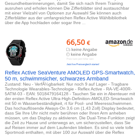
Gesundheitserinnerungen, damit Sie sich nach Ihrem Training
ausruhen und erholen können Die Zifferblätter sind austauschbar
mit einer Vielzahl von Optionen zur Auswahl Sie können auch
Zifferblätter aus der umfangreichen Reflex Active Wählbibliothek
über die App hochladen oder sogar Ihre ...
66,50
€
keine Angabe
keine Angabe
Preis kann jetzt höher sein
Jetzt live Preisvergleich starten!
Reflex Active SeaVenture AMOLED GPS-Smartwatch,
50 m, schwimmsicher, schwarzes Armband
Zustand: Neu - VerfÃ¼gbarkeit: Nur noch 9 auf Lager - Tragbare
Technologie Wearables-Technologie - Reflex Active - RA-VE-400R-
5ATM-03 - EAN: 5018479164128 - Tauchen Sie ein in Abenteuer mit
der ersten Reflex Active Ultra-High-Definition-AMOLED-Smartwatch
mit 50 m Wasserbeständigkeit, rt für Pool- und Meeresschwimmen.
Das hochauflösende Always-On 3,6 cm (1,43 Zoll) Display bedeutet,
dass Sie Ihre Uhr nicht mehr berühren oder Ihren Arm anheben
müssen, um das Display zu aktivieren. Die Dual-Time-Funktion zeigt
die Zeit zu Hause und unterwegs an, um sicherzustellen, dass Sie
auf Reisen immer auf dem Laufenden bleiben. Es sind so viele tolle
Sportmodi enthalten, mit über 100 zur Auswahl über die Reflex