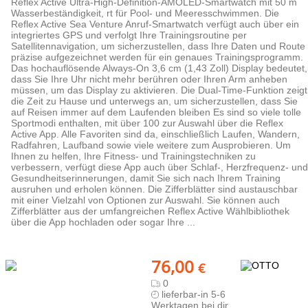
Reflex Active Ultra-High-Definition-AMOLED-Smartwatch mit 50 m
Wasserbeständigkeit, rt für Pool- und Meeresschwimmen. Die
Reflex Active Sea Venture Anruf-Smartwatch verfügt auch über ein
integriertes GPS und verfolgt Ihre Trainingsroutine per
Satellitennavigation, um sicherzustellen, dass Ihre Daten und Route
präzise aufgezeichnet werden für ein genaues Trainingsprogramm.
Das hochauflösende Always-On 3,6 cm (1,43 Zoll) Display bedeutet,
dass Sie Ihre Uhr nicht mehr berühren oder Ihren Arm anheben
müssen, um das Display zu aktivieren. Die Dual-Time-Funktion zeigt
die Zeit zu Hause und unterwegs an, um sicherzustellen, dass Sie
auf Reisen immer auf dem Laufenden bleiben Es sind so viele tolle
Sportmodi enthalten, mit über 100 zur Auswahl über die Reflex
Active App. Alle Favoriten sind da, einschließlich Laufen, Wandern,
Radfahren, Laufband sowie viele weitere zum Ausprobieren. Um
Ihnen zu helfen, Ihre Fitness- und Trainingstechniken zu
verbessern, verfügt diese App auch über Schlaf-, Herzfrequenz- und
Gesundheitserinnerungen, damit Sie sich nach Ihrem Training
ausruhen und erholen können. Die Zifferblätter sind austauschbar
mit einer Vielzahl von Optionen zur Auswahl. Sie können auch
Zifferblätter aus der umfangreichen Reflex Active Wählbibliothek
über die App hochladen oder sogar Ihre ...
76,00
€
0
lieferbar-in 5-6
Werktagen bei dir