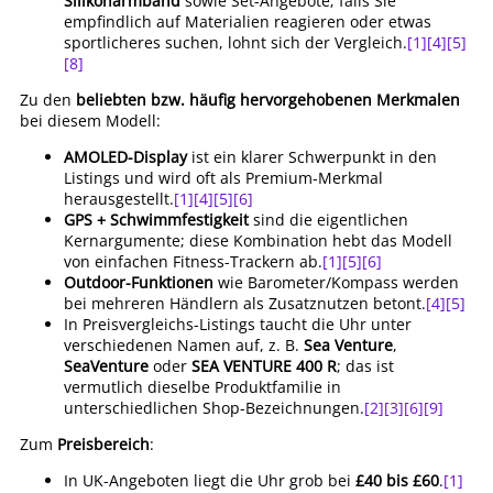
Silikonarmband
sowie Set-Angebote; falls Sie
empfindlich auf Materialien reagieren oder etwas
sportlicheres suchen, lohnt sich der Vergleich.
[1]
[4]
[5]
[8]
Zu den
beliebten bzw. häufig hervorgehobenen Merkmalen
bei diesem Modell:
AMOLED-Display
ist ein klarer Schwerpunkt in den
Listings und wird oft als Premium-Merkmal
herausgestellt.
[1]
[4]
[5]
[6]
GPS + Schwimmfestigkeit
sind die eigentlichen
Kernargumente; diese Kombination hebt das Modell
von einfachen Fitness-Trackern ab.
[1]
[5]
[6]
Outdoor-Funktionen
wie Barometer/Kompass werden
bei mehreren Händlern als Zusatznutzen betont.
[4]
[5]
In Preisvergleichs-Listings taucht die Uhr unter
verschiedenen Namen auf, z. B.
Sea Venture
,
SeaVenture
oder
SEA VENTURE 400 R
; das ist
vermutlich dieselbe Produktfamilie in
unterschiedlichen Shop-Bezeichnungen.
[2]
[3]
[6]
[9]
Zum
Preisbereich
:
In UK-Angeboten liegt die Uhr grob bei
£40 bis £60
.
[1]