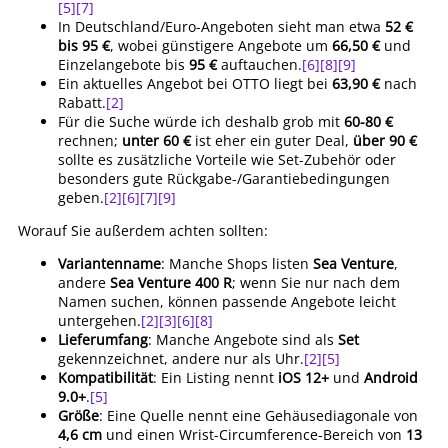
[5]
[7]
In Deutschland/Euro-Angeboten sieht man etwa
52 €
bis 95 €
, wobei günstigere Angebote um
66,50 €
und
Einzelangebote bis
95 €
auftauchen.
[6]
[8]
[9]
Ein aktuelles Angebot bei OTTO liegt bei
63,90 €
nach
Rabatt.
[2]
Für die Suche würde ich deshalb grob mit
60-80 €
rechnen;
unter 60 €
ist eher ein guter Deal,
über 90 €
sollte es zusätzliche Vorteile wie Set-Zubehör oder
besonders gute Rückgabe-/Garantiebedingungen
geben.
[2]
[6]
[7]
[9]
Worauf Sie außerdem achten sollten:
Variantenname
: Manche Shops listen
Sea Venture
,
andere
Sea Venture 400 R
; wenn Sie nur nach dem
Namen suchen, können passende Angebote leicht
untergehen.
[2]
[3]
[6]
[8]
Lieferumfang
: Manche Angebote sind als
Set
gekennzeichnet, andere nur als Uhr.
[2]
[5]
Kompatibilität
: Ein Listing nennt
iOS 12+
und
Android
9.0+
.
[5]
Größe
: Eine Quelle nennt eine Gehäusediagonale von
4,6 cm
und einen Wrist-Circumference-Bereich von
13