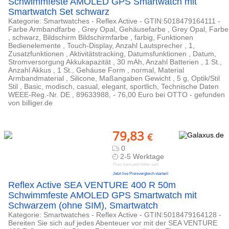
Schwimmfeste AMOLED GPS Smartwatch mit
Smartwatch Set schwarz
Kategorie: Smartwatches - Reflex Active - GTIN:5018479164111 -
Farbe Armbandfarbe , Grey Opal, Gehäusefarbe , Grey Opal, Farbe
, schwarz, Bildschirm Bildschirmfarbe , farbig, Funktionen
Bedienelemente , Touch-Display, Anzahl Lautsprecher , 1,
Zusatzfunktionen , Aktivitätstracking, Datumsfunktionen , Datum,
Stromversorgung Akkukapazität , 30 mAh, Anzahl Batterien , 1 St.,
Anzahl Akkus , 1 St., Gehäuse Form , normal, Material
Armbandmaterial , Silicone, Maßangaben Gewicht , 5 g, Optik/Stil
Stil , Basic, modisch, casual, elegant, sportlich, Technische Daten
WEEE-Reg.-Nr. DE , 89633988, - 76,00 Euro bei OTTO - gefunden
von billiger.de
79,83
€
0
2-5 Werktage
Preis kann jetzt höher sein
Jetzt live Preisvergleich starten!
Reflex Active SEA VENTURE 400 R 50m
Schwimmfeste AMOLED GPS Smartwatch mit
Schwarzem (ohne SIM), Smartwatch
Kategorie: Smartwatches - Reflex Active - GTIN:5018479164128 -
Bereiten Sie sich auf jedes Abenteuer vor mit der SEA VENTURE