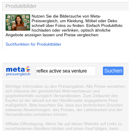
Produktbilder
Nutzen Sie die Bildersuche von Meta-
Preisvergleich, um Kleidung, Möbel oder Deko
schnell über Fotos zu finden. Einfach Produktfoto
hochladen oder verlinken, optisch ähnliche
Angebote anzeigen lassen und Preise vergleichen:
Suchfunktion für Produktbilder
Wichtige Information zu den Preisangaben: Alle Preise verstehen
sich inklusive der gesetzlichen Mehrwertsteuer und
gegebebenfalls zuzüglich Versandkosten. Zum Zeitpunkt des
Kaufes ist der aktuell auf der Händlerseite angegebene Preis
maßgeblich. Bitte beachten Sie, dass aus technischen Gründen
zeitweise Abweichungen, des Preises, der Lieferbarkeit und der
Versandkosten entstehen können.
Affiliate-Offenlegung: Wenn Sie auf dieser Website auf Links zu
verschiedenen Händlern klicken und einen Kauf tätigen, kann