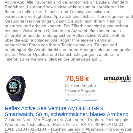
Active App. Alle Favoriten sind da, einschließlich Laufen, Wandern,
Radfahren, Laufband sowie viele weitere zum Ausprobieren Um
Ihnen zu helfen, Ihre Fitness- und Trainingstechniken zu
verbessern, verfügt diese App auch über Schlaf-, Herzfrequenz- und
Gesundheitserinnerungen, damit Sie sich nach Ihrem Training
ausruhen und erholen können. Die Zifferblätter sind austauschbar
mit einer Vielzahl von Optionen zur Auswahl. Sie können auch
Zifferblätter aus der umfangreichen Reflex Active Wählbibliothek
über die App hochladen oder sogar Ihre eigenen anhand
persönlicher Fotos von Ihrem Telefon erstellen. Tätigen und
empfangen Sie Anrufe direkt von Ihrem Handgelenk aus und greifen
Sie auf Wetter-Updates und Benachrichtigungen zu, ohne Ihr
Telefon zu verwenden. Bleiben Sie unterwegs auf ...
70,58
€
keine Angabe
keine Angabe
Preis kann jetzt höher sein
Jetzt live Preisvergleich starten!
Reflex Active Sea Venture AMOLED GPS-
Smartwatch, 50 m, schwimmsicher, blaues Armband
Zustand: Neu - VerfÃ¼gbarkeit: Auf Lager - Tragbare Technologie
Wearables-Technologie - Reflex Active - RA-VE-400R-5ATM-01 -
EAN: 5018479164104 - Tauchen Sie ein in Abenteuer mit der ersten