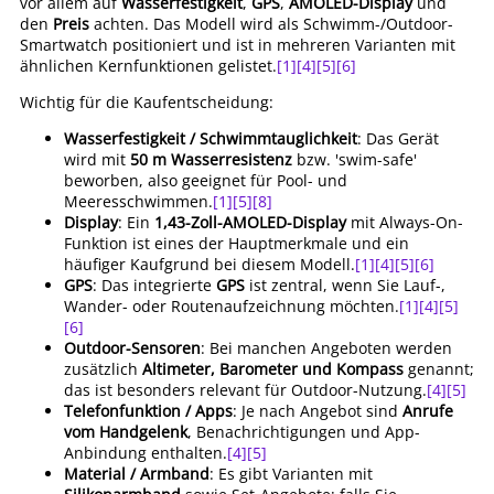
vor allem auf
Wasserfestigkeit
,
GPS
,
AMOLED-Display
und
den
Preis
achten. Das Modell wird als Schwimm-/Outdoor-
Smartwatch positioniert und ist in mehreren Varianten mit
ähnlichen Kernfunktionen gelistet.
[1]
[4]
[5]
[6]
Wichtig für die Kaufentscheidung:
Wasserfestigkeit / Schwimmtauglichkeit
: Das Gerät
wird mit
50 m Wasserresistenz
bzw. 'swim-safe'
beworben, also geeignet für Pool- und
Meeresschwimmen.
[1]
[5]
[8]
Display
: Ein
1,43-Zoll-AMOLED-Display
mit Always-On-
Funktion ist eines der Hauptmerkmale und ein
häufiger Kaufgrund bei diesem Modell.
[1]
[4]
[5]
[6]
GPS
: Das integrierte
GPS
ist zentral, wenn Sie Lauf-,
Wander- oder Routenaufzeichnung möchten.
[1]
[4]
[5]
[6]
Outdoor-Sensoren
: Bei manchen Angeboten werden
zusätzlich
Altimeter, Barometer und Kompass
genannt;
das ist besonders relevant für Outdoor-Nutzung.
[4]
[5]
Telefonfunktion / Apps
: Je nach Angebot sind
Anrufe
vom Handgelenk
, Benachrichtigungen und App-
Anbindung enthalten.
[4]
[5]
Material / Armband
: Es gibt Varianten mit