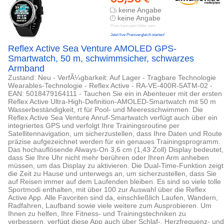
keine Angabe
keine Angabe
Preis kann jetzt höher sein
Jetzt live Preisvergleich starten!
Reflex Active Sea Venture AMOLED GPS-
Smartwatch, 50 m, schwimmsicher, schwarzes
Armband
Zustand: Neu - VerfÃ¼gbarkeit: Auf Lager - Tragbare Technologie
Wearables-Technologie - Reflex Active - RA-VE-400R-5ATM-02 -
EAN: 5018479164111 - Tauchen Sie ein in Abenteuer mit der ersten
Reflex Active Ultra-High-Definition-AMOLED-Smartwatch mit 50 m
Wasserbeständigkeit, rt für Pool- und Meeresschwimmen. Die
Reflex Active Sea Venture Anruf-Smartwatch verfügt auch über ein
integriertes GPS und verfolgt Ihre Trainingsroutine per
Satellitennavigation, um sicherzustellen, dass Ihre Daten und Route
präzise aufgezeichnet werden für ein genaues Trainingsprogramm.
Das hochauflösende Always-On 3,6 cm (1,43 Zoll) Display bedeutet,
dass Sie Ihre Uhr nicht mehr berühren oder Ihren Arm anheben
müssen, um das Display zu aktivieren. Die Dual-Time-Funktion zeigt
die Zeit zu Hause und unterwegs an, um sicherzustellen, dass Sie
auf Reisen immer auf dem Laufenden bleiben. Es sind so viele tolle
Sportmodi enthalten, mit über 100 zur Auswahl über die Reflex
Active App. Alle Favoriten sind da, einschließlich Laufen, Wandern,
Radfahren, Laufband sowie viele weitere zum Ausprobieren. Um
Ihnen zu helfen, Ihre Fitness- und Trainingstechniken zu
verbessern, verfügt diese App auch über Schlaf-, Herzfrequenz- und