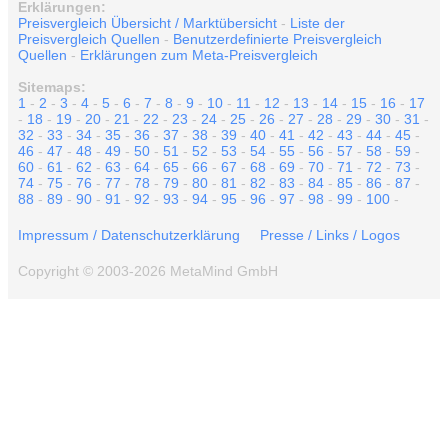
Erklärungen:
Preisvergleich Übersicht / Marktübersicht
-
Liste der
Preisvergleich Quellen
-
Benutzerdefinierte Preisvergleich
Quellen
-
Erklärungen zum Meta-Preisvergleich
Sitemaps:
1
-
2
-
3
-
4
-
5
-
6
-
7
-
8
-
9
-
10
-
11
-
12
-
13
-
14
-
15
-
16
-
17
-
18
-
19
-
20
-
21
-
22
-
23
-
24
-
25
-
26
-
27
-
28
-
29
-
30
-
31
-
32
-
33
-
34
-
35
-
36
-
37
-
38
-
39
-
40
-
41
-
42
-
43
-
44
-
45
-
46
-
47
-
48
-
49
-
50
-
51
-
52
-
53
-
54
-
55
-
56
-
57
-
58
-
59
-
60
-
61
-
62
-
63
-
64
-
65
-
66
-
67
-
68
-
69
-
70
-
71
-
72
-
73
-
74
-
75
-
76
-
77
-
78
-
79
-
80
-
81
-
82
-
83
-
84
-
85
-
86
-
87
-
88
-
89
-
90
-
91
-
92
-
93
-
94
-
95
-
96
-
97
-
98
-
99
-
100
-
Impressum / Datenschutzerklärung
Presse / Links / Logos
Copyright © 2003-2026 MetaMind GmbH