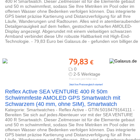
400 R Smartwatch. Dieser Zeitmesser ist für die Elemente gebaut
und 50 m schwimmfest, sodass Sie Ihre Metriken im Pool oder im
offenen Wasser ohne Bedenken verfolgen können. Das integrierte
GPS bietet präzise Kartierung und Distanzverfolgung für all Ihre
Läufe, Wanderungen und Radtouren. Alles wird in atemberaubender
Detailgenauigkeit auf dem hellen, gestochen scharfen AMOLED-
Display angezeigt. Abgerundet mit einem vielseitigen schwarzen
Armband verbindet diese Uhr robuste Haltbarkeit mit High-End-
Technologie. - 79,83 Euro bei Galaxus.de - gefunden von billiger.de
79,83
€
0
2-5 Werktage
Preis kann jetzt höher sein
Jetzt live Preisvergleich starten!
Reflex Active SEA VENTURE 400 R 50m
Schwimmfeste AMOLED GPS Smartwatch mit
Schwarzem (40 mm, ohne SIM), Smartwatch
Kategorie: Smartwatches - Reflex Active - GTIN:5018479164111 -
Bereiten Sie sich auf jedes Abenteuer vor mit der SEA VENTURE
400 R Smartwatch. Dieser Zeitmesser ist für die Elemente gebaut
und 50 m schwimmfest, sodass Sie Ihre Metriken im Pool oder im
offenen Wasser ohne Bedenken verfolgen können. Das integrierte
GPS bietet präzise Kartierung und Distanzverfolgung für all Ihre
Läufe, Wanderungen und Radtouren. Alles wird in atemberaubender