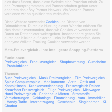
dies dazu führen, dass diese Website eine Provision erhält. Zu
den Partnerprogrammen und Partnerschaften gehört unter
anderem das eBay Partner Network. Als Amazon-Partner
verdienen wir an qualifizierten Verkäufen.
Diese Website verwendet
Cookies
und Dienste von
Drittanbietern. Durch die Nutzung dieser Website erklären Sie
sich damit einverstanden, dass wir Cookies verwenden und
Daten an Drittanbieter weitergeben. Insbesondere geben Sie
durch das Klicken auf externe Links Ihr Einverständnis, dass
anonyme Affiliate-Tracking-Cookies verwendet werden.
Meta-Preisvergleich - Ihre intelligente Shopping-Plattform
Funktionen:
Preisvergleich
-
Produktvergleich
-
Shopbewertung
-
Gutscheine
-
Produktbilder
Themen:
Buch Preisvergleich
-
Musik Preisvergleich
-
Film Preisvergleich
-
Spiele Computerspiele
-
Medikamente
-
Ärzte
-
Optik und
Kontaktlinsen
-
Krankenversicherung
-
Preisvergleich Reisen
-
Kreuzfahrt Preisvergleich
-
Flüge Preisvergleich
-
Mietwagen
-
Hotel Preisvergleich
-
Ferienhaus Mieten
-
Stromtarife
-
Versicherungen
-
Geldanlage
-
Finanzierung
-
Auto
-
Immobilien
-
Handy-Tarife
-
Internetzugang
-
Geschenke
-
Singlebörsen
-
KI-
Chatbot