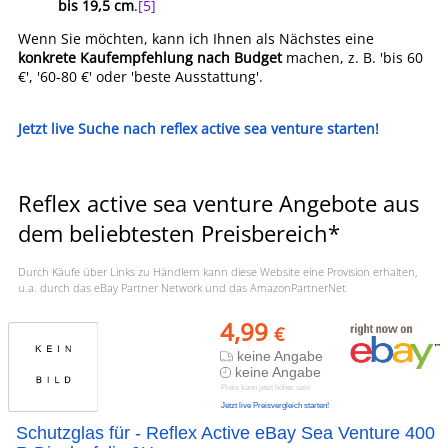
bis 19,5 cm
.
[5]
Wenn Sie möchten, kann ich Ihnen als Nächstes eine
konkrete Kaufempfehlung nach Budget
machen, z. B. 'bis 60
€', '60-80 €' oder 'beste Ausstattung'.
Jetzt live Suche nach reflex active sea venture starten!
Reflex active sea venture Angebote aus
dem beliebtesten Preisbereich*
Durch Käufe über Links zu Händlern kann diese Website eine Provision erhalten,
u.a. durch das eBay Partner Network und das AmazonPartnerNet
4,99
€
keine Angabe
keine Angabe
Preis kann jetzt höher sein
Jetzt live Preisvergleich starten!
Schutzglas für - Reflex Active eBay Sea Venture 400