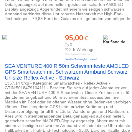
Detailgenauigkeit auf dem hellen, gestochen scharfen AMOLED-
Display angezeigt. Abgerundet mit einem vielseitigen schwarzen
Armband verbindet diese Uhr robuste Haltbarkeit mit High-End-
Technologie. - 79,83 Euro bei Galaxus.de - gefunden von billiger.de
95,00
€
0
2-5 Werktage
Preis kann jetzt höher sein
Jetzt live Preisvergleich starten!
SEA VENTURE 400 R 50m Schwimmfeste AMOLED
GPS Smartwatch mit Schwarzem Armband Schwarz
Unisize Reflex Active - Schwarz
1357,14 €/kg - Kategorie: Smartwatches - Reflex Active -
GTIN:5018479164111 - Bereiten Sie sich auf jedes Abenteuer vor
mit der SEA VENTURE 400 R Smartwatch. Dieser Zeitmesser ist für
die Elemente gebaut und 50 m schwimmfest, sodass Sie Ihre
Metriken im Pool oder im offenen Wasser ohne Bedenken verfolgen
können. Das integrierte GPS bietet präzise Kartierung und
Distanzverfolgung für all Ihre Läufe, Wanderungen und Radtouren.
Alles wird in atemberaubender Detailgenauigkeit auf dem hellen,
gestochen scharfen AMOLED-Display angezeigt. Abgerundet mit
einem vielseitigen schwarzen Armband verbindet diese Uhr robuste
Haltbarkeit mit High-End-Technologie. - 95,00 Euro bei Kaufland.de