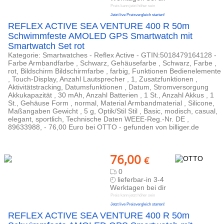
Preis kann jetzt höher sein
Jetzt live Preisvergleich starten!
REFLEX ACTIVE SEA VENTURE 400 R 50m
Schwimmfeste AMOLED GPS Smartwatch mit
Smartwatch Set rot
Kategorie: Smartwatches - Reflex Active - GTIN:5018479164128 -
Farbe Armbandfarbe , Schwarz, Gehäusefarbe , Schwarz, Farbe ,
rot, Bildschirm Bildschirmfarbe , farbig, Funktionen Bedienelemente
, Touch-Display, Anzahl Lautsprecher , 1, Zusatzfunktionen ,
Aktivitätstracking, Datumsfunktionen , Datum, Stromversorgung
Akkukapazität , 30 mAh, Anzahl Batterien , 1 St., Anzahl Akkus , 1
St., Gehäuse Form , normal, Material Armbandmaterial , Silicone,
Maßangaben Gewicht , 5 g, Optik/Stil Stil , Basic, modisch, casual,
elegant, sportlich, Technische Daten WEEE-Reg.-Nr. DE ,
89633988, - 76,00 Euro bei OTTO - gefunden von billiger.de
76,00
€
0
lieferbar-in 3-4
Werktagen bei dir
Preis kann jetzt höher sein
Jetzt live Preisvergleich starten!
REFLEX ACTIVE SEA VENTURE 400 R 50m