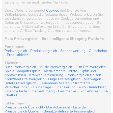
verdienen wir an qualifizierten Verkäufen.
Diese Website verwendet
Cookies
und Dienste von
Drittanbietern. Durch die Nutzung dieser Website erklären Sie
sich damit einverstanden, dass wir Cookies verwenden und
Daten an Drittanbieter weitergeben. Insbesondere geben Sie
durch das Klicken auf externe Links Ihr Einverständnis, dass
anonyme Affiliate-Tracking-Cookies verwendet werden.
Meta-Preisvergleich - Ihre intelligente Shopping-Plattform
Funktionen:
Preisvergleich
-
Produktvergleich
-
Shopbewertung
-
Gutscheine
-
Produktbilder
Themen:
Buch Preisvergleich
-
Musik Preisvergleich
-
Film Preisvergleich
-
Spiele Computerspiele
-
Medikamente
-
Ärzte
-
Optik und
Kontaktlinsen
-
Krankenversicherung
-
Preisvergleich Reisen
-
Kreuzfahrt Preisvergleich
-
Flüge Preisvergleich
-
Mietwagen
-
Hotel Preisvergleich
-
Ferienhaus Mieten
-
Stromtarife
-
Versicherungen
-
Geldanlage
-
Finanzierung
-
Auto
-
Immobilien
-
Handy-Tarife
-
Internetzugang
-
Geschenke
-
Singlebörsen
-
KI-
Chatbot
Erklärungen:
Preisvergleich Übersicht / Marktübersicht
-
Liste der
Preisvergleich Quellen
-
Benutzerdefinierte Preisvergleich