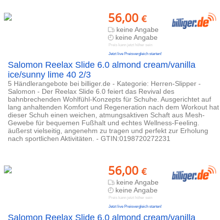
56,00
€
keine Angabe
keine Angabe
Preis kann jetzt höher sein
Jetzt live Preisvergleich starten!
Salomon Reelax Slide 6.0 almond cream/vanilla
ice/sunny lime 40 2/3
5 Händlerangebote bei billiger.de - Kategorie: Herren-Slipper -
Salomon - Der Reelax Slide 6.0 feiert das Revival des
bahnbrechenden Wohlfühl-Konzepts für Schuhe. Ausgerichtet auf
lang anhaltenden Komfort und Regeneration nach dem Workout hat
dieser Schuh einen weichen, atmungsaktiven Schaft aus Mesh-
Gewebe für bequemen Fußhalt und echtes Wellness-Feeling.
äußerst vielseitig, angenehm zu tragen und perfekt zur Erholung
nach sportlichen Aktivitäten. - GTIN:0198720272231
56,00
€
keine Angabe
keine Angabe
Preis kann jetzt höher sein
Jetzt live Preisvergleich starten!
Salomon Reelax Slide 6.0 almond cream/vanilla