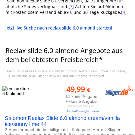
[Salomon Reelax Slide 6.0 vergleichen, da 72 Angebote für
ähnliche Slides verfügbar sind.
[7]
Achten Sie auf Aktionen
mit kostenlosem Versand ab 89 € und 30-Tage-Rückgabe.
[4]
Jetzt live Suche nach reelax slide 6.0 almond starten!
Reelax slide 6.0 almond Angebote aus
dem beliebtesten Preisbereich*
Durch Käufe über Links zu Händlern kann diese Website eine Provision erhalten,
u.a. durch das eBay Partner Network und das AmazonPartnerNet
49,99
€
keine Angabe
keine Angabe
Preis kann jetzt höher sein
Jetzt live Preisvergleich starten!
Salomon Reelax Slide 6.0 almond cream/vanilla
ice/sunny lime 44
2 Händlerangebote bei billiger.de - Kategorie: Herren-Slipper -
Salomon - Salomon Reelax Slide 6.0 – Innovative Regeneration und