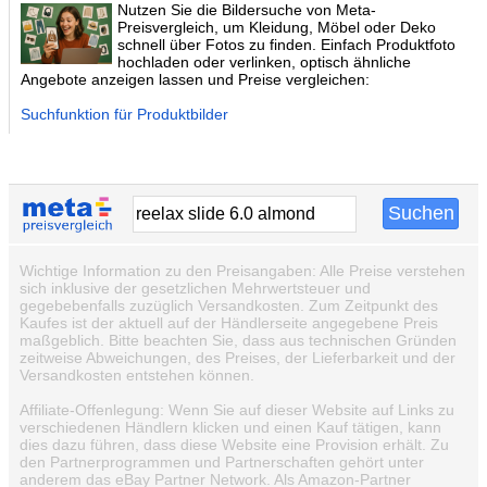
Nutzen Sie die Bildersuche von Meta-
Preisvergleich, um Kleidung, Möbel oder Deko
schnell über Fotos zu finden. Einfach Produktfoto
hochladen oder verlinken, optisch ähnliche
Angebote anzeigen lassen und Preise vergleichen:
Suchfunktion für Produktbilder
Wichtige Information zu den Preisangaben: Alle Preise verstehen
sich inklusive der gesetzlichen Mehrwertsteuer und
gegebebenfalls zuzüglich Versandkosten. Zum Zeitpunkt des
Kaufes ist der aktuell auf der Händlerseite angegebene Preis
maßgeblich. Bitte beachten Sie, dass aus technischen Gründen
zeitweise Abweichungen, des Preises, der Lieferbarkeit und der
Versandkosten entstehen können.
Affiliate-Offenlegung: Wenn Sie auf dieser Website auf Links zu
verschiedenen Händlern klicken und einen Kauf tätigen, kann
dies dazu führen, dass diese Website eine Provision erhält. Zu
den Partnerprogrammen und Partnerschaften gehört unter
anderem das eBay Partner Network. Als Amazon-Partner