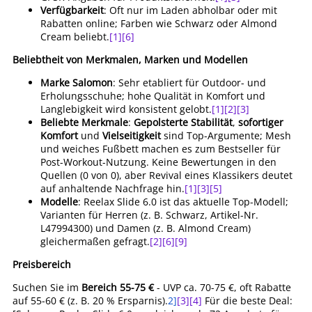
Verfügbarkeit
: Oft nur im Laden abholbar oder mit
Rabatten online; Farben wie Schwarz oder Almond
Cream beliebt.
[1]
[6]
Beliebtheit von Merkmalen, Marken und Modellen
Marke Salomon
: Sehr etabliert für Outdoor- und
Erholungsschuhe; hohe Qualität in Komfort und
Langlebigkeit wird konsistent gelobt.
[1]
[2]
[3]
Beliebte Merkmale
:
Gepolsterte Stabilität
,
sofortiger
Komfort
und
Vielseitigkeit
sind Top-Argumente; Mesh
und weiches Fußbett machen es zum Bestseller für
Post-Workout-Nutzung. Keine Bewertungen in den
Quellen (0 von 0), aber Revival eines Klassikers deutet
auf anhaltende Nachfrage hin.
[1]
[3]
[5]
Modelle
: Reelax Slide 6.0 ist das aktuelle Top-Modell;
Varianten für Herren (z. B. Schwarz, Artikel-Nr.
L47994300) und Damen (z. B. Almond Cream)
gleichermaßen gefragt.
[2]
[6]
[9]
Preisbereich
Suchen Sie im
Bereich 55-75 €
- UVP ca. 70-75 €, oft Rabatte
auf 55-60 € (z. B. 20 % Ersparnis).
2]
[3]
[4]
Für die beste Deal: