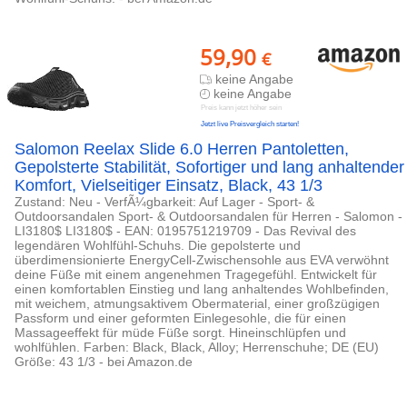
59,90
€
keine Angabe
keine Angabe
Preis kann jetzt höher sein
Jetzt live Preisvergleich starten!
Salomon Reelax Slide 6.0 Herren Pantoletten,
Gepolsterte Stabilität, Sofortiger und lang anhaltender
Komfort, Vielseitiger Einsatz, Black, 43 1/3
Zustand: Neu - VerfÃ¼gbarkeit: Auf Lager - Sport- &
Outdoorsandalen Sport- & Outdoorsandalen für Herren - Salomon -
LI3180$ LI3180$ - EAN: 0195751219709 - Das Revival des
legendären Wohlfühl-Schuhs. Die gepolsterte und
überdimensionierte EnergyCell-Zwischensohle aus EVA verwöhnt
deine Füße mit einem angenehmen Tragegefühl. Entwickelt für
einen komfortablen Einstieg und lang anhaltendes Wohlbefinden,
mit weichem, atmungsaktivem Obermaterial, einer großzügigen
Passform und einer geformten Einlegesohle, die für einen
Massageeffekt für müde Füße sorgt. Hineinschlüpfen und
wohlfühlen. Farben: Black, Black, Alloy; Herrenschuhe; DE (EU)
Größe: 43 1/3 - bei Amazon.de