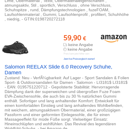
Lime, Obermaterial , Textil, Obermaterialeigenschaften ,
atmungsaktiv, Stil , sportlich, Verschluss , ohne Verschluss,
Schuhspitze , rund, Dämpfungstechnologien , fuzeFOAM,
Laufsohlenmaterial , Gummi, Laufsohlenprofil , profiliert, Schuhhöhe
, niedrig, - GTIN:0198720272118
59,90
€
keine Angabe
keine Angabe
Preis kann jetzt höher sein
Jetzt live Preisvergleich starten!
Salomon REELAX Slide 6.0 Recovery Schuhe,
Damen
Zustand: Neu - VerfÃ¼gbarkeit: Auf Lager - Sport Sandalen & Folien
Sport- & Outdoorsandalen für Damen - Salomon - LI3181$ LI3181$
- EAN: 0195751220712 - Gepolsterte Stabilität: Hervorragende
Dämpfung dank der superweichen und übergroßen Fuze Foam
EVA-Zwischensohle, die auch bis zu 30 % natürlichen Gummi
enthält. Sofortiger und lang anhaltender Komfort: Entwickelt für
einen komfortablen Einstieg und lang anhaltendes Wohlbefinden,
mit weichem, atmungsaktivem Obermaterial, einer großzügigen
Passform und einer geformten Einlegesohle, die für einen
Massageeffekt für müde Füße sorgt. Vielseitiger Einsatz:
Hineinschlüpfen und wohlfühlen. Das Revival des legendären
Wohlfühl-Schuhs. - bei Amazon.de