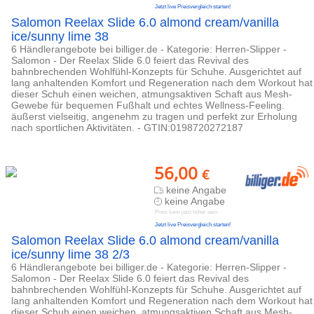
Jetzt live Preisvergleich starten!
Salomon Reelax Slide 6.0 almond cream/vanilla
ice/sunny lime 38
6 Händlerangebote bei billiger.de - Kategorie: Herren-Slipper -
Salomon - Der Reelax Slide 6.0 feiert das Revival des
bahnbrechenden Wohlfühl-Konzepts für Schuhe. Ausgerichtet auf
lang anhaltenden Komfort und Regeneration nach dem Workout hat
dieser Schuh einen weichen, atmungsaktiven Schaft aus Mesh-
Gewebe für bequemen Fußhalt und echtes Wellness-Feeling.
äußerst vielseitig, angenehm zu tragen und perfekt zur Erholung
nach sportlichen Aktivitäten. - GTIN:0198720272187
56,00
€
keine Angabe
keine Angabe
Preis kann jetzt höher sein
Jetzt live Preisvergleich starten!
Salomon Reelax Slide 6.0 almond cream/vanilla
ice/sunny lime 38 2/3
6 Händlerangebote bei billiger.de - Kategorie: Herren-Slipper -
Salomon - Der Reelax Slide 6.0 feiert das Revival des
bahnbrechenden Wohlfühl-Konzepts für Schuhe. Ausgerichtet auf
lang anhaltenden Komfort und Regeneration nach dem Workout hat
dieser Schuh einen weichen, atmungsaktiven Schaft aus Mesh-