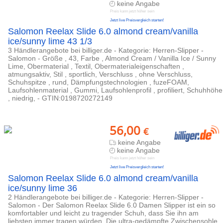
keine Angabe
Preis kann jetzt höher sein
Jetzt live Preisvergleich starten!
Salomon Reelax Slide 6.0 almond cream/vanilla
ice/sunny lime 43 1/3
3 Händlerangebote bei billiger.de - Kategorie: Herren-Slipper -
Salomon - Größe , 43, Farbe , Almond Cream / Vanilla Ice / Sunny
Lime, Obermaterial , Textil, Obermaterialeigenschaften ,
atmungsaktiv, Stil , sportlich, Verschluss , ohne Verschluss,
Schuhspitze , rund, Dämpfungstechnologien , fuzeFOAM,
Laufsohlenmaterial , Gummi, Laufsohlenprofil , profiliert, Schuhhöhe
, niedrig, - GTIN:0198720272149
56,00
€
keine Angabe
keine Angabe
Preis kann jetzt höher sein
Jetzt live Preisvergleich starten!
Salomon Reelax Slide 6.0 almond cream/vanilla
ice/sunny lime 36
2 Händlerangebote bei billiger.de - Kategorie: Herren-Slipper -
Salomon - Der Salomon Reelax Slide 6.0 Damen Slipper ist ein so
komfortabler und leicht zu tragender Schuh, dass Sie ihn am
liebsten immer tragen würden. Die ultra-gedämpfte Zwischensohle,