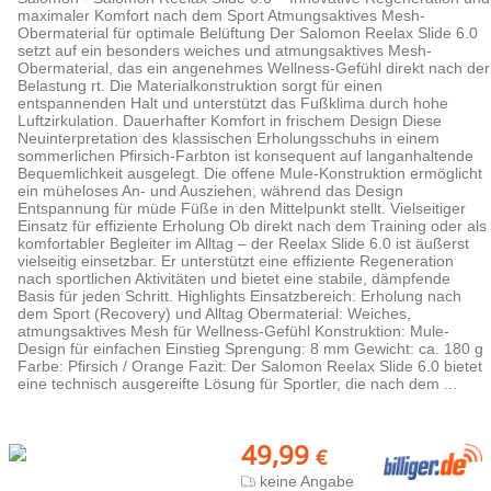
maximaler Komfort nach dem Sport Atmungsaktives Mesh-
Obermaterial für optimale Belüftung Der Salomon Reelax Slide 6.0
setzt auf ein besonders weiches und atmungsaktives Mesh-
Obermaterial, das ein angenehmes Wellness-Gefühl direkt nach der
Belastung rt. Die Materialkonstruktion sorgt für einen
entspannenden Halt und unterstützt das Fußklima durch hohe
Luftzirkulation. Dauerhafter Komfort in frischem Design Diese
Neuinterpretation des klassischen Erholungsschuhs in einem
sommerlichen Pfirsich-Farbton ist konsequent auf langanhaltende
Bequemlichkeit ausgelegt. Die offene Mule-Konstruktion ermöglicht
ein müheloses An- und Ausziehen, während das Design
Entspannung für müde Füße in den Mittelpunkt stellt. Vielseitiger
Einsatz für effiziente Erholung Ob direkt nach dem Training oder als
komfortabler Begleiter im Alltag – der Reelax Slide 6.0 ist äußerst
vielseitig einsetzbar. Er unterstützt eine effiziente Regeneration
nach sportlichen Aktivitäten und bietet eine stabile, dämpfende
Basis für jeden Schritt. Highlights Einsatzbereich: Erholung nach
dem Sport (Recovery) und Alltag Obermaterial: Weiches,
atmungsaktives Mesh für Wellness-Gefühl Konstruktion: Mule-
Design für einfachen Einstieg Sprengung: 8 mm Gewicht: ca. 180 g
Farbe: Pfirsich / Orange Fazit: Der Salomon Reelax Slide 6.0 bietet
eine technisch ausgereifte Lösung für Sportler, die nach dem ...
49,99
€
keine Angabe