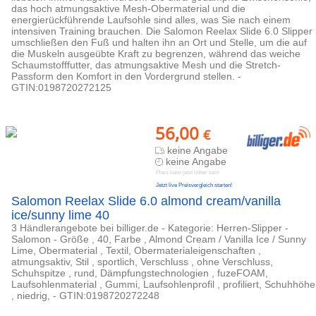
das hoch atmungsaktive Mesh-Obermaterial und die
energierückführende Laufsohle sind alles, was Sie nach einem
intensiven Training brauchen. Die Salomon Reelax Slide 6.0 Slipper
umschließen den Fuß und halten ihn an Ort und Stelle, um die auf
die Muskeln ausgeübte Kraft zu begrenzen, während das weiche
Schaumstofffutter, das atmungsaktive Mesh und die Stretch-
Passform den Komfort in den Vordergrund stellen. -
GTIN:0198720272125
56,00
€
keine Angabe
keine Angabe
Preis kann jetzt höher sein
Jetzt live Preisvergleich starten!
Salomon Reelax Slide 6.0 almond cream/vanilla
ice/sunny lime 40
3 Händlerangebote bei billiger.de - Kategorie: Herren-Slipper -
Salomon - Größe , 40, Farbe , Almond Cream / Vanilla Ice / Sunny
Lime, Obermaterial , Textil, Obermaterialeigenschaften ,
atmungsaktiv, Stil , sportlich, Verschluss , ohne Verschluss,
Schuhspitze , rund, Dämpfungstechnologien , fuzeFOAM,
Laufsohlenmaterial , Gummi, Laufsohlenprofil , profiliert, Schuhhöhe
, niedrig, - GTIN:0198720272248