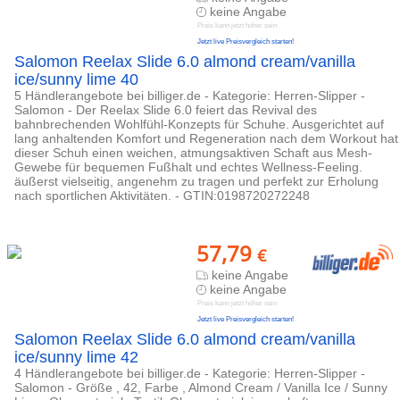
keine Angabe
Preis kann jetzt höher sein
Jetzt live Preisvergleich starten!
Salomon Reelax Slide 6.0 almond cream/vanilla
ice/sunny lime 40
5 Händlerangebote bei billiger.de - Kategorie: Herren-Slipper -
Salomon - Der Reelax Slide 6.0 feiert das Revival des
bahnbrechenden Wohlfühl-Konzepts für Schuhe. Ausgerichtet auf
lang anhaltenden Komfort und Regeneration nach dem Workout hat
dieser Schuh einen weichen, atmungsaktiven Schaft aus Mesh-
Gewebe für bequemen Fußhalt und echtes Wellness-Feeling.
äußerst vielseitig, angenehm zu tragen und perfekt zur Erholung
nach sportlichen Aktivitäten. - GTIN:0198720272248
57,79
€
keine Angabe
keine Angabe
Preis kann jetzt höher sein
Jetzt live Preisvergleich starten!
Salomon Reelax Slide 6.0 almond cream/vanilla
ice/sunny lime 42
4 Händlerangebote bei billiger.de - Kategorie: Herren-Slipper -
Salomon - Größe , 42, Farbe , Almond Cream / Vanilla Ice / Sunny