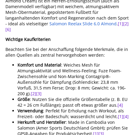
Almond Cream) ist ein Herren-Erholungsschuh (auch als
Damenmodell verfügbar) mit weichem, atmungsaktivem
Mesh-Obermaterial, gepolstertem Fußbett für
langanhaltenden Komfort und Regeneration nach dem Sport
- ideal als vielseitiger
Salomon Reelax Slide 6.0 Almond
.
[1]
[2]
[6]
Wichtige Kaufkriterien
Beachten Sie bei der Anschaffung folgende Merkmale, die in
allen Quellen als zentral hervorgehoben werden:
Komfort und Material
: Weiches Mesh für
Atmungsaktivität und Wellness-Feeling; Fuze Foam-
Zwischensohle und Non-Marking Contagrip®-
Außensohle für Dämpfung (Sohlendicke: 23,8 mm
Vorfuß, 31,5 mm Ferse; Drop: 8 mm; Gewicht: ca. 196-
200 g).
[2]
[3]
Größe
: Nutzen Sie die offizielle Größentabelle (z. B. EU
42 = 26 cm Fußlänge); passt oft etwas größer aus.
[4]
Verwendung
: Perfekt für Erholung nach Workout, als
Freizeit- oder Badeschuh; wasserdicht und leicht.
[1]
[4]
Herkunft und Hersteller
: Made in Cambodia von
Salomon (Amer Sports Deutschland GmbH); prüfen Sie
GPSR-Angaben für Produktsicherheit.
[1]
[3]