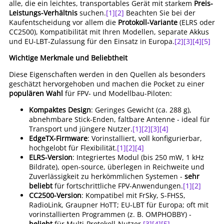
alle, die ein leichtes, transportables Gerät mit starkem
Preis-
Leistungs-Verhältnis
suchen.
[1]
[2]
Beachten Sie bei der
Kaufentscheidung vor allem die
Protokoll-Variante
(ELRS oder
CC2500), Kompatibilität mit Ihren Modellen, separate Akkus
und EU-LBT-Zulassung für den Einsatz in Europa.
[2]
[3]
[4]
[5]
Wichtige Merkmale und Beliebtheit
Diese Eigenschaften werden in den Quellen als besonders
geschätzt hervorgehoben und machen die Pocket zu einer
populären Wahl
für FPV- und Modellbau-Piloten:
Kompaktes Design
: Geringes Gewicht (ca. 288 g),
abnehmbare Stick-Enden, faltbare Antenne - ideal für
Transport und jüngere Nutzer.
[1]
[2]
[3]
[4]
EdgeTX-Firmware
: Vorinstalliert, voll konfigurierbar,
hochgelobt für Flexibilität.
[1]
[2]
[4]
ELRS-Version
: Integriertes Modul (bis 250 mW, 1 kHz
Bildrate), open-source, überlegen in Reichweite und
Zuverlässigkeit zu herkömmlichen Systemen -
sehr
beliebt
für fortschrittliche FPV-Anwendungen.
[1]
[2]
CC2500-Version
: Kompatibel mit FrSky, S-FHSS,
RadioLink, Graupner HoTT; EU-LBT für Europa; oft mit
vorinstallierten Programmen (z. B. OMPHOBBY) -
beliebt
für Multi-Protokoll-Nutzer.
[3]
[4]
[5]