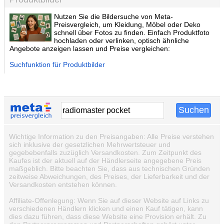
Nutzen Sie die Bildersuche von Meta-
Preisvergleich, um Kleidung, Möbel oder Deko
schnell über Fotos zu finden. Einfach Produktfoto
hochladen oder verlinken, optisch ähnliche
Angebote anzeigen lassen und Preise vergleichen:
Suchfunktion für Produktbilder
Wichtige Information zu den Preisangaben: Alle Preise verstehen
sich inklusive der gesetzlichen Mehrwertsteuer und
gegebebenfalls zuzüglich Versandkosten. Zum Zeitpunkt des
Kaufes ist der aktuell auf der Händlerseite angegebene Preis
maßgeblich. Bitte beachten Sie, dass aus technischen Gründen
zeitweise Abweichungen, des Preises, der Lieferbarkeit und der
Versandkosten entstehen können.
Affiliate-Offenlegung: Wenn Sie auf dieser Website auf Links zu
verschiedenen Händlern klicken und einen Kauf tätigen, kann
dies dazu führen, dass diese Website eine Provision erhält. Zu