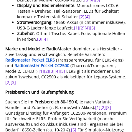
Display und Bedienelemente
: Monochromes LCD, 6
Tasten + Drehrad, Hall-Sensoren, LEDs für Schalter;
kompakte Tasten statt Schalter.
[2]
[4]
Stromversorgung
: 18650-Akkus (nicht immer inklusive),
USB-C-Laden; lange Laufzeit.
[1]
[2]
[4]
[5]
Zubehör
: Oft mit Tasche, Kabel, Folie; optionale Hüllen
in Farben.
[3]
[4]
Marke und Modelle
:
RadioMaster
dominiert als Hersteller -
zuverlässig und erschwinglich. Beliebte Varianten:
Radiomaster Pocket ELRS
(Transparent/Grau, für ELRS-Fans)
und
Radiomaster Pocket CC2500
(Charcoal/Transparent,
Mode 2, EU-LBT).
[1]
[2]
[3]
[4]
[5]
ELRS gilt als moderner und
zukunftsweisend, CC2500 als vielseitiger für Legacy-Systeme.
[2]
[3]
Preisbereich und Kaufempfehlung
Suchen Sie im
Preisbereich 80-150 €
, je nach Variante,
Händler und Zubehör (z. B. ohne/with Akkus).
[1]
[2]
[3]
Günstiger Einstieg für Anfänger: CC2500-Versionen; Premium
für Reichweite: ELRS. Prüfen Sie Verfügbarkeit (manche
ausverkauft) und ob Akkus inklusive sind - ergänzen Sie bei
Bedarf 18650-Zellen (ca. 10-20 €).
[5]
Für Simulator-Nutzung: