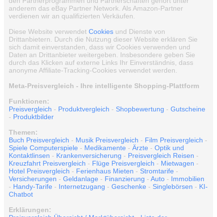
den Partnerprogrammen und Partnerschaften gehört unter
anderem das eBay Partner Network. Als Amazon-Partner
verdienen wir an qualifizierten Verkäufen.
Diese Website verwendet
Cookies
und Dienste von
Drittanbietern. Durch die Nutzung dieser Website erklären Sie
sich damit einverstanden, dass wir Cookies verwenden und
Daten an Drittanbieter weitergeben. Insbesondere geben Sie
durch das Klicken auf externe Links Ihr Einverständnis, dass
anonyme Affiliate-Tracking-Cookies verwendet werden.
Meta-Preisvergleich - Ihre intelligente Shopping-Plattform
Funktionen:
Preisvergleich
-
Produktvergleich
-
Shopbewertung
-
Gutscheine
-
Produktbilder
Themen:
Buch Preisvergleich
-
Musik Preisvergleich
-
Film Preisvergleich
-
Spiele Computerspiele
-
Medikamente
-
Ärzte
-
Optik und
Kontaktlinsen
-
Krankenversicherung
-
Preisvergleich Reisen
-
Kreuzfahrt Preisvergleich
-
Flüge Preisvergleich
-
Mietwagen
-
Hotel Preisvergleich
-
Ferienhaus Mieten
-
Stromtarife
-
Versicherungen
-
Geldanlage
-
Finanzierung
-
Auto
-
Immobilien
-
Handy-Tarife
-
Internetzugang
-
Geschenke
-
Singlebörsen
-
KI-
Chatbot
Erklärungen: