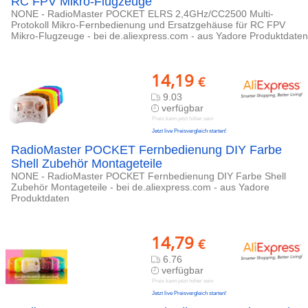
RC FPV Mikro-Flugzeuge
NONE - RadioMaster POCKET ELRS 2,4GHz/CC2500 Multi-
Protokoll Mikro-Fernbedienung und Ersatzgehäuse für RC FPV
Mikro-Flugzeuge - bei de.aliexpress.com - aus Yadore Produktdaten
14,19
€
9.03
verfügbar
Preis kann jetzt höher sein
Jetzt live Preisvergleich starten!
RadioMaster POCKET Fernbedienung DIY Farbe
Shell Zubehör Montageteile
NONE - RadioMaster POCKET Fernbedienung DIY Farbe Shell
Zubehör Montageteile - bei de.aliexpress.com - aus Yadore
Produktdaten
14,79
€
6.76
verfügbar
Preis kann jetzt höher sein
Jetzt live Preisvergleich starten!