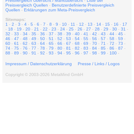
Preisvergleich Übersicht / Marktübersicht
-
Liste der
Preisvergleich Quellen
-
Benutzerdefinierte Preisvergleich
Quellen
-
Erklärungen zum Meta-Preisvergleich
Sitemaps:
1
-
2
-
3
-
4
-
5
-
6
-
7
-
8
-
9
-
10
-
11
-
12
-
13
-
14
-
15
-
16
-
17
-
18
-
19
-
20
-
21
-
22
-
23
-
24
-
25
-
26
-
27
-
28
-
29
-
30
-
31
-
32
-
33
-
34
-
35
-
36
-
37
-
38
-
39
-
40
-
41
-
42
-
43
-
44
-
45
-
46
-
47
-
48
-
49
-
50
-
51
-
52
-
53
-
54
-
55
-
56
-
57
-
58
-
59
-
60
-
61
-
62
-
63
-
64
-
65
-
66
-
67
-
68
-
69
-
70
-
71
-
72
-
73
-
74
-
75
-
76
-
77
-
78
-
79
-
80
-
81
-
82
-
83
-
84
-
85
-
86
-
87
-
88
-
89
-
90
-
91
-
92
-
93
-
94
-
95
-
96
-
97
-
98
-
99
-
100
-
Impressum / Datenschutzerklärung
Presse / Links / Logos
Copyright © 2003-2026 MetaMind GmbH