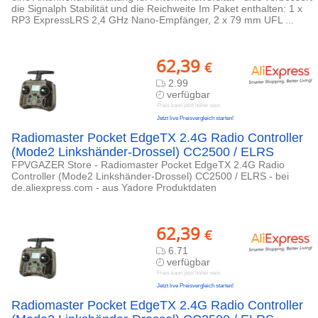
die Signalph Stabilität und die Reichweite Im Paket enthalten: 1 x
RP3 ExpressLRS 2,4 GHz Nano-Empfänger, 2 x 79 mm UFL ...
62,39
€
2.99
verfügbar
Preis kann jetzt höher sein
Jetzt live Preisvergleich starten!
Radiomaster Pocket EdgeTX 2.4G Radio Controller
(Mode2 Linkshänder-Drossel) CC2500 / ELRS
FPVGAZER Store - Radiomaster Pocket EdgeTX 2.4G Radio
Controller (Mode2 Linkshänder-Drossel) CC2500 / ELRS - bei
de.aliexpress.com - aus Yadore Produktdaten
62,39
€
6.71
verfügbar
Preis kann jetzt höher sein
Jetzt live Preisvergleich starten!
Radiomaster Pocket EdgeTX 2.4G Radio Controller