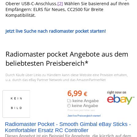
Oberer USB-C-Anschluss.
[2]
Wählen Sie basierend auf Ihren
Empfängern: ELRS für Neues, CC2500 für Breite
Kompatibilität.
Jetzt live Suche nach radiomaster pocket starten!
Radiomaster pocket Angebote aus dem
beliebtesten Preisbereich*
Durch Käufe über Links zu Händlern kann diese Website eine Provision erhalten,
u.a. durch das eBay Partner Network und das AmazonPartnerNet
6,99
€
keine Angabe
keine Angabe
Preis kann jetzt höher sein
Jetzt live Preisvergleich starten!
Radiomaster Pocket - Smooth Gimbal eBay Sticks -
Komfortabler Ersatz RC Controller
Dieses Angebot ist ein Beispiel für Angebote, die kürzlich auf dem