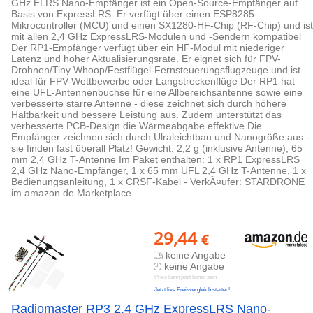
GHz ELRS Nano-Empfänger ist ein Open-Source-Empfänger auf
Basis von ExpressLRS. Er verfügt über einen ESP8285-
Mikrocontroller (MCU) und einen SX1280-HF-Chip (RF-Chip) und ist
mit allen 2,4 GHz ExpressLRS-Modulen und -Sendern kompatibel
Der RP1-Empfänger verfügt über ein HF-Modul mit niederiger
Latenz und hoher Aktualisierungsrate. Er eignet sich für FPV-
Drohnen/Tiny Whoop/Festflügel-Fernsteuerungsflugzeuge und ist
ideal für FPV-Wettbewerbe oder Langstreckenflüge Der RP1 hat
eine UFL-Antennenbuchse für eine Allbereichsantenne sowie eine
verbesserte starre Antenne - diese zeichnet sich durch höhere
Haltbarkeit und bessere Leistung aus. Zudem unterstützt das
verbesserte PCB-Design die Wärmeabgabe effektive Die
Empfänger zeichnen sich durch Ulraleichtbau und Nanogröße aus -
sie finden fast überall Platz! Gewicht: 2,2 g (inklusive Antenne), 65
mm 2,4 GHz T-Antenne Im Paket enthalten: 1 x RP1 ExpressLRS
2,4 GHz Nano-Empfänger, 1 x 65 mm UFL 2,4 GHz T-Antenne, 1 x
Bedienungsanleitung, 1 x CRSF-Kabel - VerkÃ¤ufer: STARDRONE
im amazon.de Marketplace
29,44
€
keine Angabe
keine Angabe
Preis kann jetzt höher sein
Jetzt live Preisvergleich starten!
Radiomaster RP3 2,4 GHz ExpressLRS Nano-