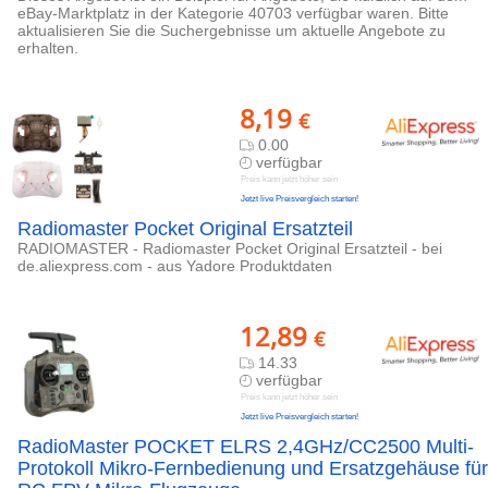
eBay-Marktplatz in der Kategorie 40703 verfügbar waren. Bitte
aktualisieren Sie die Suchergebnisse um aktuelle Angebote zu
erhalten.
8,19
€
0.00
verfügbar
Preis kann jetzt höher sein
Jetzt live Preisvergleich starten!
Radiomaster Pocket Original Ersatzteil
RADIOMASTER - Radiomaster Pocket Original Ersatzteil - bei
de.aliexpress.com - aus Yadore Produktdaten
12,89
€
14.33
verfügbar
Preis kann jetzt höher sein
Jetzt live Preisvergleich starten!
RadioMaster POCKET ELRS 2,4GHz/CC2500 Multi-
Protokoll Mikro-Fernbedienung und Ersatzgehäuse für