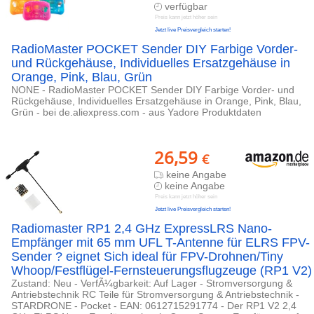
verfügbar
Preis kann jetzt höher sein
Jetzt live Preisvergleich starten!
RadioMaster POCKET Sender DIY Farbige Vorder-
und Rückgehäuse, Individuelles Ersatzgehäuse in
Orange, Pink, Blau, Grün
NONE - RadioMaster POCKET Sender DIY Farbige Vorder- und
Rückgehäuse, Individuelles Ersatzgehäuse in Orange, Pink, Blau,
Grün - bei de.aliexpress.com - aus Yadore Produktdaten
26,59
€
keine Angabe
keine Angabe
Preis kann jetzt höher sein
Jetzt live Preisvergleich starten!
Radiomaster RP1 2,4 GHz ExpressLRS Nano-
Empfänger mit 65 mm UFL T-Antenne für ELRS FPV-
Sender ? eignet Sich ideal für FPV-Drohnen/Tiny
Whoop/Festflügel-Fernsteuerungsflugzeuge (RP1 V2)
Zustand: Neu - VerfÃ¼gbarkeit: Auf Lager - Stromversorgung &
Antriebstechnik RC Teile für Stromversorgung & Antriebstechnik -
STARDRONE - Pocket - EAN: 0612715291774 - Der RP1 V2 2,4