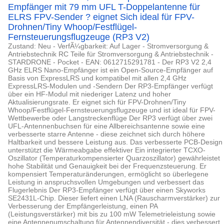
Empfänger mit 79 mm UFL T-Doppelantenne für
ELRS FPV-Sender ? eignet Sich ideal für FPV-
Drohnen/Tiny Whoop/Festflügel-
Fernsteuerungsflugzeuge (RP3 V2)
Zustand: Neu - VerfÃ¼gbarkeit: Auf Lager - Stromversorgung &
Antriebstechnik RC Teile für Stromversorgung & Antriebstechnik -
STARDRONE - Pocket - EAN: 0612715291781 - Der RP3 V2 2,4
GHz ELRS Nano-Empfänger ist ein Open-Source-Empfänger auf
Basis von ExpressLRS und kompatibel mit allen 2,4 GHz
ExpressLRS-Modulen und -Sendern Der RP3-Empfänger verfügt
über ein HF-Modul mit niederiger Latenz und hoher
Aktualisierungsrate. Er eignet sich für FPV-Drohnen/Tiny
Whoop/Festflügel-Fernsteuerungsflugzeuge und ist ideal für FPV-
Wettbewerbe oder Langstreckenflüge Der RP3 verfügt über zwei
UFL-Antennenbuchsen für eine Allbereichsantenne sowie eine
verbesserte starre Antenne - diese zeichnet sich durch höhere
Haltbarkeit und bessere Leistung aus. Das verbesserte PCB-Design
unterstützt die Wärmeabgabe effektiver Ein integrierter TCXO-
Oszillator (Temperaturkompensierter Quarzoszillator) gewährleistet
hohe Stabilität und Genauigkeit bei der Frequenzsteuerung. Er
kompensiert Temperaturänderungen, ermöglicht so überlegene
Leistung in anspruchsvollen Umgebungen und verbessert das
Flugerlebnis Der RP3-Empfänger verfügt über einen Skyworks
SE2431L-Chip. Dieser liefert einen LNA (Rauscharmverstärker) zur
Verbesserung der Empfängerleistung, einen PA
(Leistungsverstärker) mit bis zu 100 mW Telemetrieleistung sowie
eine Antennenumschaltung für Antennendiversität - dies verbessert