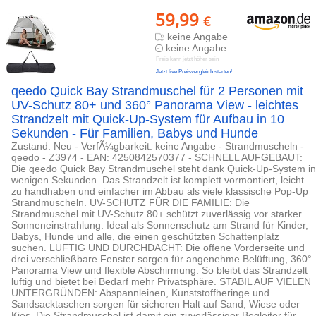
59,99
€
keine Angabe
keine Angabe
Preis kann jetzt höher sein
Jetzt live Preisvergleich starten!
qeedo Quick Bay Strandmuschel für 2 Personen mit
UV-Schutz 80+ und 360° Panorama View - leichtes
Strandzelt mit Quick-Up-System für Aufbau in 10
Sekunden - Für Familien, Babys und Hunde
Zustand: Neu - VerfÃ¼gbarkeit: keine Angabe - Strandmuscheln -
qeedo - Z3974 - EAN: 4250842570377 - SCHNELL AUFGEBAUT:
Die qeedo Quick Bay Strandmuschel steht dank Quick-Up-System in
wenigen Sekunden. Das Strandzelt ist komplett vormontiert, leicht
zu handhaben und einfacher im Abbau als viele klassische Pop-Up
Strandmuscheln. UV-SCHUTZ FÜR DIE FAMILIE: Die
Strandmuschel mit UV-Schutz 80+ schützt zuverlässig vor starker
Sonneneinstrahlung. Ideal als Sonnenschutz am Strand für Kinder,
Babys, Hunde und alle, die einen geschützten Schattenplatz
suchen. LUFTIG UND DURCHDACHT: Die offene Vorderseite und
drei verschließbare Fenster sorgen für angenehme Belüftung, 360°
Panorama View und flexible Abschirmung. So bleibt das Strandzelt
luftig und bietet bei Bedarf mehr Privatsphäre. STABIL AUF VIELEN
UNTERGRÜNDEN: Abspannleinen, Kunststoffheringe und
Sandsacktaschen sorgen für sicheren Halt auf Sand, Wiese oder
Kies. Die Strandmuschel ist damit ein zuverlässiger Begleiter für