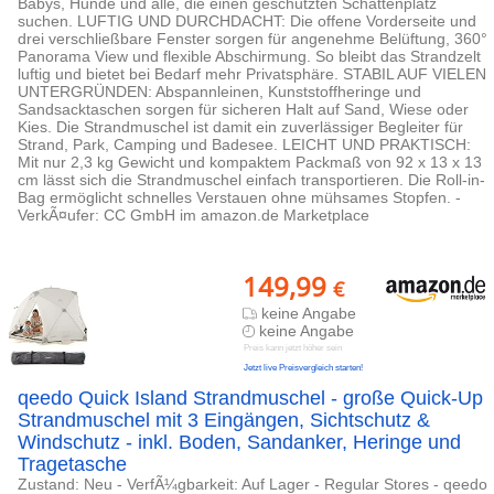
Babys, Hunde und alle, die einen geschützten Schattenplatz
suchen. LUFTIG UND DURCHDACHT: Die offene Vorderseite und
drei verschließbare Fenster sorgen für angenehme Belüftung, 360°
Panorama View und flexible Abschirmung. So bleibt das Strandzelt
luftig und bietet bei Bedarf mehr Privatsphäre. STABIL AUF VIELEN
UNTERGRÜNDEN: Abspannleinen, Kunststoffheringe und
Sandsacktaschen sorgen für sicheren Halt auf Sand, Wiese oder
Kies. Die Strandmuschel ist damit ein zuverlässiger Begleiter für
Strand, Park, Camping und Badesee. LEICHT UND PRAKTISCH:
Mit nur 2,3 kg Gewicht und kompaktem Packmaß von 92 x 13 x 13
cm lässt sich die Strandmuschel einfach transportieren. Die Roll-in-
Bag ermöglicht schnelles Verstauen ohne mühsames Stopfen. -
VerkÃ¤ufer: CC GmbH im amazon.de Marketplace
149,99
€
keine Angabe
keine Angabe
Preis kann jetzt höher sein
Jetzt live Preisvergleich starten!
qeedo Quick Island Strandmuschel - große Quick-Up
Strandmuschel mit 3 Eingängen, Sichtschutz &
Windschutz - inkl. Boden, Sandanker, Heringe und
Tragetasche
Zustand: Neu - VerfÃ¼gbarkeit: Auf Lager - Regular Stores - qeedo