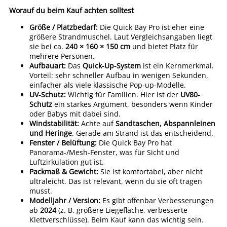
Worauf du beim Kauf achten solltest
Größe / Platzbedarf:
Die Quick Bay Pro ist eher eine
größere Strandmuschel. Laut Vergleichsangaben liegt
sie bei ca.
240 × 160 × 150 cm
und bietet Platz für
mehrere Personen.
Aufbauart:
Das
Quick-Up-System
ist ein Kernmerkmal.
Vorteil: sehr schneller Aufbau in wenigen Sekunden,
einfacher als viele klassische Pop-up-Modelle.
UV-Schutz:
Wichtig für Familien. Hier ist der
UV80-
Schutz
ein starkes Argument, besonders wenn Kinder
oder Babys mit dabei sind.
Windstabilität:
Achte auf
Sandtaschen, Abspannleinen
und Heringe
. Gerade am Strand ist das entscheidend.
Fenster / Belüftung:
Die Quick Bay Pro hat
Panorama-/Mesh-Fenster, was für Sicht und
Luftzirkulation gut ist.
Packmaß & Gewicht:
Sie ist komfortabel, aber nicht
ultraleicht. Das ist relevant, wenn du sie oft tragen
musst.
Modelljahr / Version:
Es gibt offenbar Verbesserungen
ab
2024
(z. B. größere Liegefläche, verbesserte
Klettverschlüsse). Beim Kauf kann das wichtig sein.