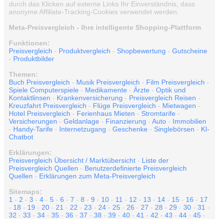
durch das Klicken auf externe Links Ihr Einverständnis, dass
anonyme Affiliate-Tracking-Cookies verwendet werden.
Meta-Preisvergleich - Ihre intelligente Shopping-Plattform
Funktionen:
Preisvergleich
-
Produktvergleich
-
Shopbewertung
-
Gutscheine
-
Produktbilder
Themen:
Buch Preisvergleich
-
Musik Preisvergleich
-
Film Preisvergleich
-
Spiele Computerspiele
-
Medikamente
-
Ärzte
-
Optik und
Kontaktlinsen
-
Krankenversicherung
-
Preisvergleich Reisen
-
Kreuzfahrt Preisvergleich
-
Flüge Preisvergleich
-
Mietwagen
-
Hotel Preisvergleich
-
Ferienhaus Mieten
-
Stromtarife
-
Versicherungen
-
Geldanlage
-
Finanzierung
-
Auto
-
Immobilien
-
Handy-Tarife
-
Internetzugang
-
Geschenke
-
Singlebörsen
-
KI-
Chatbot
Erklärungen:
Preisvergleich Übersicht / Marktübersicht
-
Liste der
Preisvergleich Quellen
-
Benutzerdefinierte Preisvergleich
Quellen
-
Erklärungen zum Meta-Preisvergleich
Sitemaps:
1
-
2
-
3
-
4
-
5
-
6
-
7
-
8
-
9
-
10
-
11
-
12
-
13
-
14
-
15
-
16
-
17
-
18
-
19
-
20
-
21
-
22
-
23
-
24
-
25
-
26
-
27
-
28
-
29
-
30
-
31
-
32
-
33
-
34
-
35
-
36
-
37
-
38
-
39
-
40
-
41
-
42
-
43
-
44
-
45
-