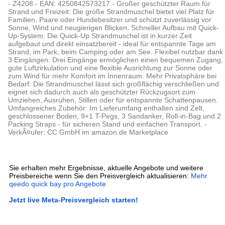
- Z4208 - EAN: 4250842573217 - Großer geschützter Raum für
Strand und Freizeit: Die große Strandmuschel bietet viel Platz für
Familien, Paare oder Hundebesitzer und schützt zuverlässig vor
Sonne, Wind und neugierigen Blicken. Schneller Aufbau mit Quick-
Up-System: Die Quick-Up Strandmuschel ist in kurzer Zeit
aufgebaut und direkt einsatzbereit - ideal für entspannte Tage am
Strand, im Park, beim Camping oder am See. Flexibel nutzbar dank
3 Eingängen: Drei Eingänge ermöglichen einen bequemen Zugang,
gute Luftzirkulation und eine flexible Ausrichtung zur Sonne oder
zum Wind für mehr Komfort im Innenraum. Mehr Privatsphäre bei
Bedarf: Die Strandmuschel lässt sich großflächig verschließen und
eignet sich dadurch auch als geschützter Rückzugsort zum
Umziehen, Ausruhen, Stillen oder für entspannte Schattenpausen.
Umfangreiches Zubehör: Im Lieferumfang enthalten sind Zelt,
geschlossener Boden, 9+1 T-Pegs, 3 Sandanker, Roll-in-Bag und 2
Packing Straps - für sicheren Stand und einfachen Transport. -
VerkÃ¤ufer: CC GmbH im amazon.de Marketplace
Sie erhalten mehr Ergebnisse, aktuelle Angebote und weitere
Preisbereiche wenn Sie den Preisvergleich aktualisieren:
Mehr
qeedo quick bay pro Angebote
Jetzt live Meta-Preisvergleich starten!