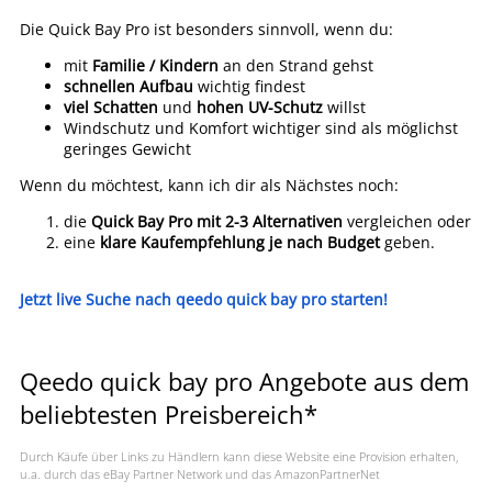
Die Quick Bay Pro ist besonders sinnvoll, wenn du:
mit
Familie / Kindern
an den Strand gehst
schnellen Aufbau
wichtig findest
viel Schatten
und
hohen UV-Schutz
willst
Windschutz und Komfort wichtiger sind als möglichst
geringes Gewicht
Wenn du möchtest, kann ich dir als Nächstes noch:
die
Quick Bay Pro mit 2-3 Alternativen
vergleichen oder
eine
klare Kaufempfehlung je nach Budget
geben.
Jetzt live Suche nach qeedo quick bay pro starten!
Qeedo quick bay pro Angebote aus dem
beliebtesten Preisbereich*
Durch Käufe über Links zu Händlern kann diese Website eine Provision erhalten,
u.a. durch das eBay Partner Network und das AmazonPartnerNet