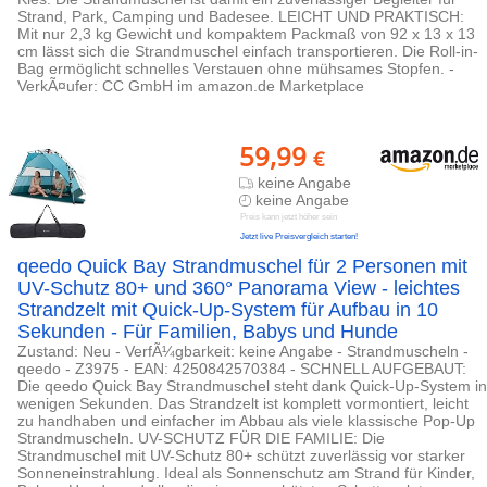
Strand, Park, Camping und Badesee. LEICHT UND PRAKTISCH:
Mit nur 2,3 kg Gewicht und kompaktem Packmaß von 92 x 13 x 13
cm lässt sich die Strandmuschel einfach transportieren. Die Roll-in-
Bag ermöglicht schnelles Verstauen ohne mühsames Stopfen. -
VerkÃ¤ufer: CC GmbH im amazon.de Marketplace
59,99
€
keine Angabe
keine Angabe
Preis kann jetzt höher sein
Jetzt live Preisvergleich starten!
qeedo Quick Bay Strandmuschel für 2 Personen mit
UV-Schutz 80+ und 360° Panorama View - leichtes
Strandzelt mit Quick-Up-System für Aufbau in 10
Sekunden - Für Familien, Babys und Hunde
Zustand: Neu - VerfÃ¼gbarkeit: keine Angabe - Strandmuscheln -
qeedo - Z3975 - EAN: 4250842570384 - SCHNELL AUFGEBAUT:
Die qeedo Quick Bay Strandmuschel steht dank Quick-Up-System in
wenigen Sekunden. Das Strandzelt ist komplett vormontiert, leicht
zu handhaben und einfacher im Abbau als viele klassische Pop-Up
Strandmuscheln. UV-SCHUTZ FÜR DIE FAMILIE: Die
Strandmuschel mit UV-Schutz 80+ schützt zuverlässig vor starker
Sonneneinstrahlung. Ideal als Sonnenschutz am Strand für Kinder,