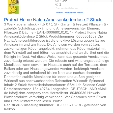
4.99
1
Preis kann jetzt höher sein
Jetzt live Preisvergleich starten!
Protect Home Natria Ameisenköderdose 2 Stück
3 Werktage in_stock - 4.5 € / 1 St - Garten & Freizeit Pflanzen & -
zubehör Schädlingsbekämpfung Ameisenvernichter Blumen,
Pflanzen & Bäume - EAN:4000680101017 - Protect Home Natria
Ameisenköderdose 2 Stück Produktnummer: 0688501687 Die
Natria Ameisenköderdose ist die effektive Lösung gegen lästige
Ameisen im und am Haus. Die Ameisen werden vom süßen,
zuckerhaltigen Köder angelockt, nehmen das Ködermaterial mit
dem Wirkstoff auf und füttern es anschließend an die Brut und die
Königin im Nest. Auf diese Weise kann das gesamte Ameisennest
zuverlässig erfasst werden. Die robuste und witterungsbeständige
Metalldose kann sowohl im Haus als auch auf der Terrasse, dem
Balkon oder am Haus angewendet werden. bekämpft Ameisen
zuverlässig und anhaltend bis ins Nest aus nachwachsenden
Rohstoffen stabile Metalldose für innen und außen geeignet
Wirkstoff aus nachwachsenden Rohstoffen Wirkstoff: Spinosad
Inhalt: 2 Stück Herstellerinformationen: SBM Life Science GmbH
Raiffeisenstrasse 15a 40764 Langenfeld, DEUTSCHLAND eMail:
de.info@sbm-company.com Herstellernr. 80480636 Hinweis:
Biozidprodukte vorsichtig verwenden. Vor Gebrauch stets Etikett
und Produktinformation lesen. Biozid
Registrier-/Zulassungsnummer: DE-0006715-18 - gefunden von
Kelkoo