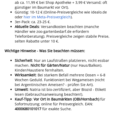
ab ca. 11,99 € bei Shop Apotheke + 3,99 € Versand; oft
günstiger im Baumarkt vor Ort).
Günstig: 10-12 € (Online-Preisvergleiche wie idealo.de
oder
hier im Meta-Preisvergleich
).
3er-Pack: ca. 23-25 €.
Aktuelle Deals
: Versandkosten beachten (manche
Händler wie zoo-gartenbedarf.de erfordern
Telefonberatung). Preisvergleiche zeigen stabile Preise,
selten Rabatte unter 10 €.
Wichtige Hinweise - Was Sie beachten müssen:
Sicherheit
: Nur an Laufstraßen platzieren, nicht essbar
machen.
Nicht für Gärten/Natur
(nur Haus/Balkon).
Kinder/Haustiere fernhalten.
Wirksamkeit
: Bei starkem Befall mehrere Dosen + 6-8
Wochen Geduld. Funktioniert bei Wegameisen (nicht
bei Argentinischen Ameisen? - prüfen Sie Art).
Umwelt
: Natria ist bio-zertifiziert, aber Biozid - Etikett
lesen (Gebrauchsanweisung beachten!).
Kauf-Tipp
:
Vor Ort in Baumärkten (OBI/Hornbach)
für
Sofortnutzung; online für Preisvergleich. EAN:
4000680101017
für exakte Suche.