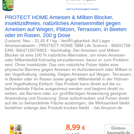
Preis kann jetzt höher sein
Jetzt live Preisvergleich starten!
PROTECT HOME Ameisen & Milben Blocker,
insektizidfreies, natürliches Ameisenmittel gegen
Ameisen auf Wegen, Plätzen, Terrassen, in Beeten
oder im Rasen, 200 g Dose
Zustand: Neu - 31,45 € / kg - VerfÃ¼gbarkeit: Auf Lager -
Ameisenabwehr - PROTECT HOME SBM Life Science - 86601758 -
EAN: 3664715076803 - Nachhaltig: Der Ameisen und Milben
Blocker ist eine 100 % natürliche Alternative, um einen Ameisen-
oder Milbenbefall frühzeitig einzudämmen, bevor er zum Problem
wird. Ohne Insektizide: Das rein natürliche Pulver bildet eine
physische Barriere gegen Ameisen im Außenbereich oder Milben in
der Vogelhaltung. vielseitig: Gegen Ameisen auf Wegen, Terrassen,
in Beeten oder im Rasen sowie gegen Milbenbefall in der Hühner-
und Vogelhaltung Einfach: Das Produkt kann direkt auf die zu
behandelnde Fläche ausgestreut werden und beginnt direkt zu
wirken, als Barriere oder zur großflächigen Anwendung geeignet.
Anwendung und Dosierung: Dose aufschrauben und Pulver direkt
auf die zu behandelnde Fläche ausbringen, die Wirksamkeit bleibt
bestehen solange das Produkt trocken bleibt. - bei Amazon.de
8,99
€
Globus-
baumarkt.d
e