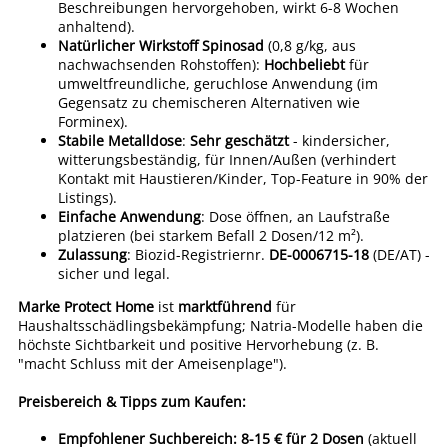
Beschreibungen hervorgehoben, wirkt 6-8 Wochen
anhaltend).
Natürlicher Wirkstoff Spinosad
(0,8 g/kg, aus
nachwachsenden Rohstoffen):
Hochbeliebt
für
umweltfreundliche, geruchlose Anwendung (im
Gegensatz zu chemischeren Alternativen wie
Forminex).
Stabile Metalldose
:
Sehr geschätzt
- kindersicher,
witterungsbeständig, für Innen/Außen (verhindert
Kontakt mit Haustieren/Kinder, Top-Feature in 90% der
Listings).
Einfache Anwendung
: Dose öffnen, an Laufstraße
platzieren (bei starkem Befall 2 Dosen/12 m²).
Zulassung
: Biozid-Registriernr.
DE-0006715-18
(DE/AT) -
sicher und legal.
Marke Protect Home
ist
marktführend
für
Haushaltsschädlingsbekämpfung; Natria-Modelle haben die
höchste Sichtbarkeit und positive Hervorhebung (z. B.
"macht Schluss mit der Ameisenplage").
Preisbereich & Tipps zum Kaufen:
Empfohlener Suchbereich: 8-15 € für 2 Dosen
(aktuell