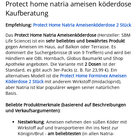
Protect home natria ameisen köderdose
Kaufberatung
Empfehlung:
Protect Home Natria Ameisenköderdose 2 Stück
Das
Protect Home Natria Ameisenköderdose
(Hersteller: SBM
Life Science) ist ein
sehr beliebtes und bewährtes Produkt
gegen Ameisen im Haus, auf Balkon oder Terrasse. Es
dominiert die Suchergebnisse (8 von 9 Treffern) und wird bei
Händlern wie OBI, Hornbach, Globus Baumarkt und Shop
Apotheke angeboten. Die Variante mit
2 Dosen
ist der
Standard, es gibt auch 3er-Packs (z. B. für 23,99 €). Ein
alternatives Modell ist die
Protect Home Forminex Ameisen
Köderdose 2 Stück
mit anderem Wirkstoff (Imidacloprid),
aber Natria ist klar populärer wegen seiner natürlichen
Basis.
Beliebte Produktmerkmale (basierend auf Beschreibungen
und Verkaufsargumenten):
Nestwirkung
: Ameisen nehmen den süßen Köder mit
Wirkstoff auf und transportieren ihn ins Nest zur
Königin/Brut -
am beliebtesten
(in allen Natria-