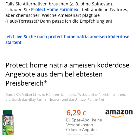
Falls Sie Alternativen brauchen (z. B. ohne Spinosad),
schauen Sie
Protect Home Forminex
- teilt ähnliche Features,
aber chemischer. Welche Ameisenart plagt Sie
(Haus/Terrasse)? Dann passe ich die Empfehlung an!
Jetzt live Suche nach protect home natria ameisen köderdose
starten!
Protect home natria ameisen köderdose
Angebote aus dem beliebtesten
Preisbereich*
Durch Käufe über Links zu Händlern kann diese Website eine Provision erhalten,
u.a. durch das eBay Partner Network und das AmazonPartnerNet
6,29
€
Spar-Abo, keine
Vesandkosten
keine Angabe
Preis kann jetzt höher sein