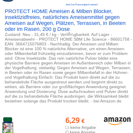
Jetzt live Preisvergleich starten!
PROTECT HOME Ameisen & Milben Blocker,
insektizidfreies, natürliches Ameisenmittel gegen
Ameisen auf Wegen, Plätzen, Terrassen, in Beeten
oder im Rasen, 200 g Dose
Zustand: Neu - 31,45 € / kg - VerfÃ¼gbarkeit: Auf Lager -
Ameisenabwehr - PROTECT HOME SBM Life Science - 86601758 -
EAN: 3664715076803 - Nachhaltig: Der Ameisen und Milben
Blocker ist eine 100 % natürliche Alternative, um einen Ameisen-
oder Milbenbefall frühzeitig einzudämmen, bevor er zum Problem
wird. Ohne Insektizide: Das rein natürliche Pulver bildet eine
physische Barriere gegen Ameisen im Außenbereich oder Milben in
der Vogelhaltung. vielseitig: Gegen Ameisen auf Wegen, Terrassen,
in Beeten oder im Rasen sowie gegen Milbenbefall in der Hühner-
und Vogelhaltung Einfach: Das Produkt kann direkt auf die zu
behandelnde Fläche ausgestreut werden und beginnt direkt zu
wirken, als Barriere oder zur großflächigen Anwendung geeignet.
Anwendung und Dosierung: Dose aufschrauben und Pulver direkt
auf die zu behandelnde Fläche ausbringen, die Wirksamkeit bleibt
bestehen solange das Produkt trocken bleibt. - bei Amazon.de
6,29
€
keine Angabe
keine Angabe