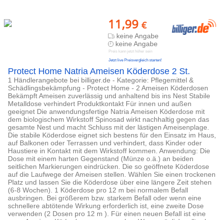
11,99
€
keine Angabe
keine Angabe
Preis kann jetzt höher sein
Jetzt live Preisvergleich starten!
Protect Home Natria Ameisen Köderdose 2 St.
1 Händlerangebote bei billiger.de - Kategorie: Pflegemittel &
Schädlingsbekämpfung - Protect Home - 2 Ameisen Köderdosen
Bekämpft Ameisen zuverlässig und anhaltend bis ins Nest Stabile
Metalldose verhindert Produktkontakt Für innen und außen
geeignet Die anwendungsfertige Natria Ameisen Köderdose mit
dem biologischem Wirkstoff Spinosad wirkt nachhaltig gegen das
gesamte Nest und macht Schluss mit der lästigen Ameisenplage.
Die stabile Köderdose eignet sich bestens für den Einsatz im Haus,
auf Balkonen oder Terrassen und verhindert, dass Kinder oder
Haustiere in Kontakt mit dem Wirkstoff kommen. Anwendung: Die
Dose mit einem harten Gegenstand (Münze o.ä.) an beiden
seitlichen Markierungen eindrücken. Die so geöffnete Köderdose
auf die Laufwege der Ameisen stellen. Wählen Sie einen trockenen
Platz und lassen Sie die Köderdose über eine längere Zeit stehen
(6-8 Wochen). 1 Köderdose pro 12 m bei normalem Befall
ausbringen. Bei größerem bzw. starkem Befall oder wenn eine
schnellere abtötende Wirkung erforderlich ist, eine zweite Dose
verwenden (2 Dosen pro 12 m ). Für einen neuen Befall ist eine