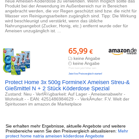
neue Ameisen-Köderdose zu verwenden. Wenn möglich sollte das
Produkt bei der Anwendung im Außenbereich nur in Bereichen
angebracht werden, die vor Regen geschützt sind bzw. die nicht für
Wasser von Reinigungsarbeiten zugänglich sind. Tipp: Die Wirkung
wird beschleunigt und verstärkt, wenn das übliche
Nahrungsangebot (Zucker, Honig, etc.) entfernt wurde oder für
Ameisen unzugänglich ist. ...
65,99
€
keine Angabe
keine Angabe
Preis kann jetzt höher sein
Jetzt live Preisvergleich starten!
Protect Home 3x 500g FormineX Ameisen Streu-&
Gießmittel N + 2 Stück Köderdose Spezial
Zustand: Neu - VerfÃ¼gbarkeit: Auf Lager - Ameisenabwehr -
Wohnkult - - EAN: 4251486984629 - - VerkÃ¤ufer: F.V. Welt der
Spirituosen im amazon.de Marketplace
Sie erhalten mehr Ergebnisse, aktuelle Angebote und weitere
Preisbereiche wenn Sie den Preisvergleich aktualisieren:
Mehr
protect home natria ameisen köderdose Angebote