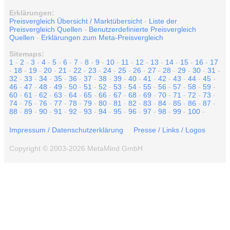
Erklärungen:
Preisvergleich Übersicht / Marktübersicht
-
Liste der
Preisvergleich Quellen
-
Benutzerdefinierte Preisvergleich
Quellen
-
Erklärungen zum Meta-Preisvergleich
Sitemaps:
1
-
2
-
3
-
4
-
5
-
6
-
7
-
8
-
9
-
10
-
11
-
12
-
13
-
14
-
15
-
16
-
17
-
18
-
19
-
20
-
21
-
22
-
23
-
24
-
25
-
26
-
27
-
28
-
29
-
30
-
31
-
32
-
33
-
34
-
35
-
36
-
37
-
38
-
39
-
40
-
41
-
42
-
43
-
44
-
45
-
46
-
47
-
48
-
49
-
50
-
51
-
52
-
53
-
54
-
55
-
56
-
57
-
58
-
59
-
60
-
61
-
62
-
63
-
64
-
65
-
66
-
67
-
68
-
69
-
70
-
71
-
72
-
73
-
74
-
75
-
76
-
77
-
78
-
79
-
80
-
81
-
82
-
83
-
84
-
85
-
86
-
87
-
88
-
89
-
90
-
91
-
92
-
93
-
94
-
95
-
96
-
97
-
98
-
99
-
100
-
Impressum / Datenschutzerklärung
Presse / Links / Logos
Copyright © 2003-2026 MetaMind GmbH