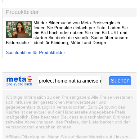
Produktbilder
Mit der Bildersuche von Meta-Preisvergleich
finden Sie Produkte einfach per Foto. Laden Sie
ein Bild hoch oder nutzen Sie eine Bild-URL und
starten Sie direkt die visuelle Suche über unsere
Bildersuche – ideal für Kleidung, Möbel und Design:
Suchfunktion für Produktbilder
Wichtige Information zu den Preisangaben: Alle Preise verstehen
sich inklusive der gesetzlichen Mehrwertsteuer und
gegebebenfalls zuzüglich Versandkosten. Zum Zeitpunkt des
Kaufes ist der aktuell auf der Händlerseite angegebene Preis
maßgeblich. Bitte beachten Sie, dass aus technischen Gründen
zeitweise Abweichungen, des Preises, der Lieferbarkeit und der
Versandkosten entstehen können.
Affiliate-Offenlegung: Wenn Sie auf dieser Website auf Links zu