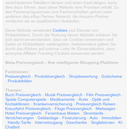
verschiedenen Händlern klicken und einen Kauf tätigen, kann
dies dazu führen, dass diese Website eine Provision erhält. Zu
den Partnerprogrammen und Partnerschaften gehört unter
anderem das eBay Partner Network. Als Amazon-Partner
verdienen wir an qualifizierten Verkäufen.
Diese Website verwendet
Cookies
und Dienste von
Drittanbietern. Durch die Nutzung dieser Website erklären Sie
sich damit einverstanden, dass wir Cookies verwenden und
Daten an Drittanbieter weitergeben. Insbesondere geben Sie
durch das Klicken auf externe Links Ihr Einverständnis, dass
anonyme Affiliate-Tracking-Cookies verwendet werden.
Meta-Preisvergleich - Ihre intelligente Shopping-Plattform
Funktionen:
Preisvergleich
-
Produktvergleich
-
Shopbewertung
-
Gutscheine
-
Produktbilder
Themen:
Buch Preisvergleich
-
Musik Preisvergleich
-
Film Preisvergleich
-
Spiele Computerspiele
-
Medikamente
-
Ärzte
-
Optik und
Kontaktlinsen
-
Krankenversicherung
-
Preisvergleich Reisen
-
Kreuzfahrt Preisvergleich
-
Flüge Preisvergleich
-
Mietwagen
-
Hotel Preisvergleich
-
Ferienhaus Mieten
-
Stromtarife
-
Versicherungen
-
Geldanlage
-
Finanzierung
-
Auto
-
Immobilien
-
Handy-Tarife
-
Internetzugang
-
Geschenke
-
Singlebörsen
-
KI-
Chatbot