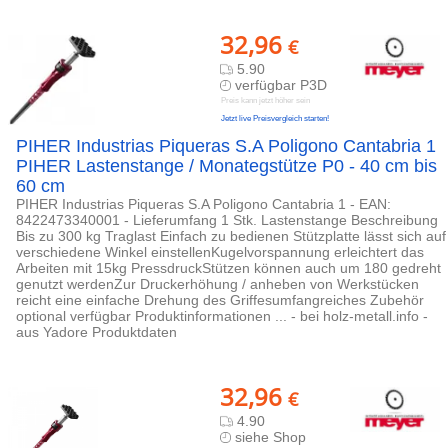
32,96
€
5.90
verfügbar P3D
Preis kann jetzt höher sein
Jetzt live Preisvergleich starten!
PIHER Industrias Piqueras S.A Poligono Cantabria 1
PIHER Lastenstange / Monategstütze P0 - 40 cm bis
60 cm
PIHER Industrias Piqueras S.A Poligono Cantabria 1 - EAN:
8422473340001 - Lieferumfang 1 Stk. Lastenstange Beschreibung
Bis zu 300 kg Traglast Einfach zu bedienen Stützplatte lässt sich auf
verschiedene Winkel einstellenKugelvorspannung erleichtert das
Arbeiten mit 15kg PressdruckStützen können auch um 180 gedreht
genutzt werdenZur Druckerhöhung / anheben von Werkstücken
reicht eine einfache Drehung des Griffesumfangreiches Zubehör
optional verfügbar Produktinformationen ... - bei holz-metall.info -
aus Yadore Produktdaten
32,96
€
4.90
siehe Shop