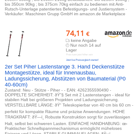
bis 350cm 90kg ; bis 375cm 70kg einfach zu bedienen mit Anti-
Rutsch-Unterlage patentiertes Befestigungs- und Justiersystem -
Verkäufer: Maschinen Grupp GmbH im amazon.de Marketplace
74,11
€
keine Angabe
Nur noch 14 auf
Lager
Preis kann jetzt höher sein
Jetzt live Preisvergleich starten!
2er Set Piher Lastenstange 3. Hand Deckenstütze
Montagestütze, ideal für Innenausbau,
Ladungssicherung, Abstützen von Baumaterial (P0
40-60cm)
Zustand: Neu - Stütze - Piher - - EAN: 4262355590490 -
DOPPELTE SICHERHEIT: ðŸ”§ Set mit 2 Lastenstangen - ideal für
stabilen Halt bei größeren Projekten und Ladungssicherung.
VERSTELLBARE LÄNGE: ðŸ“ Teleskopierbar von 40 cm bis 60 cm -
perfekt für kompakte Räume und präzise Anwendungen. HOHE
TRAGKRAFT: ðŸ—ï¸ Robuste Konstruktion sorgt für zuverlässigen
Halt, selbst bei schweren Lasten. EINFACHE HANDHABUNG: œ‹
Praktischer Schnellspannmechanismus ermöglicht müheloses
Fixieren und Lösen. STABILE GUMMIAUFLAGEN: ðŸ›¡ï¸