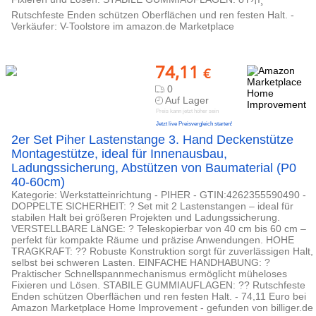
Rutschfeste Enden schützen Oberflächen und ren festen Halt. -
Verkäufer: V-Toolstore im amazon.de Marketplace
74,11
€
0
Auf Lager
Preis kann jetzt höher sein
Jetzt live Preisvergleich starten!
2er Set Piher Lastenstange 3. Hand Deckenstütze
Montagestütze, ideal für Innenausbau,
Ladungssicherung, Abstützen von Baumaterial (P0
40-60cm)
Kategorie: Werkstatteinrichtung - PIHER - GTIN:4262355590490 -
DOPPELTE SICHERHEIT: ? Set mit 2 Lastenstangen – ideal für
stabilen Halt bei größeren Projekten und Ladungssicherung.
VERSTELLBARE LäNGE: ? Teleskopierbar von 40 cm bis 60 cm –
perfekt für kompakte Räume und präzise Anwendungen. HOHE
TRAGKRAFT: ?? Robuste Konstruktion sorgt für zuverlässigen Halt,
selbst bei schweren Lasten. EINFACHE HANDHABUNG: ?
Praktischer Schnellspannmechanismus ermöglicht müheloses
Fixieren und Lösen. STABILE GUMMIAUFLAGEN: ?? Rutschfeste
Enden schützen Oberflächen und ren festen Halt. - 74,11 Euro bei
Amazon Marketplace Home Improvement - gefunden von billiger.de