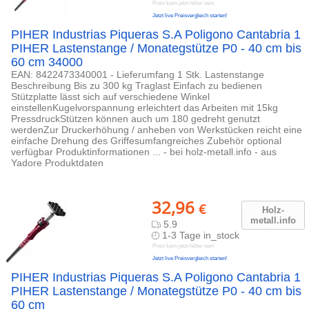
Preis kann jetzt höher sein
Jetzt live Preisvergleich starten!
PIHER Industrias Piqueras S.A Poligono Cantabria 1
PIHER Lastenstange / Monategstütze P0 - 40 cm bis
60 cm 34000
EAN: 8422473340001 - Lieferumfang 1 Stk. Lastenstange
Beschreibung Bis zu 300 kg Traglast Einfach zu bedienen
Stützplatte lässt sich auf verschiedene Winkel
einstellenKugelvorspannung erleichtert das Arbeiten mit 15kg
PressdruckStützen können auch um 180 gedreht genutzt
werdenZur Druckerhöhung / anheben von Werkstücken reicht eine
einfache Drehung des Griffesumfangreiches Zubehör optional
verfügbar Produktinformationen ... - bei holz-metall.info - aus
Yadore Produktdaten
32,96
€
Holz-
metall.inf
o
5.9
1-3 Tage in_stock
Preis kann jetzt höher sein
Jetzt live Preisvergleich starten!
PIHER Industrias Piqueras S.A Poligono Cantabria 1
PIHER Lastenstange / Monategstütze P0 - 40 cm bis
60 cm