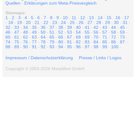
Quellen
-
Erklärungen zum Meta-Preisvergleich
Sitemaps:
1
-
2
-
3
-
4
-
5
-
6
-
7
-
8
-
9
-
10
-
11
-
12
-
13
-
14
-
15
-
16
-
17
-
18
-
19
-
20
-
21
-
22
-
23
-
24
-
25
-
26
-
27
-
28
-
29
-
30
-
31
-
32
-
33
-
34
-
35
-
36
-
37
-
38
-
39
-
40
-
41
-
42
-
43
-
44
-
45
-
46
-
47
-
48
-
49
-
50
-
51
-
52
-
53
-
54
-
55
-
56
-
57
-
58
-
59
-
60
-
61
-
62
-
63
-
64
-
65
-
66
-
67
-
68
-
69
-
70
-
71
-
72
-
73
-
74
-
75
-
76
-
77
-
78
-
79
-
80
-
81
-
82
-
83
-
84
-
85
-
86
-
87
-
88
-
89
-
90
-
91
-
92
-
93
-
94
-
95
-
96
-
97
-
98
-
99
-
100
-
Impressum / Datenschutzerklärung
Presse / Links / Logos
Copyright © 2003-2026 MetaMind GmbH