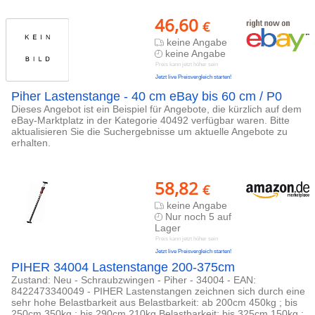
46,60
€
keine Angabe
keine Angabe
Preis kann jetzt höher sein
Jetzt live Preisvergleich starten!
Piher Lastenstange - 40 cm eBay bis 60 cm / P0
Dieses Angebot ist ein Beispiel für Angebote, die kürzlich auf dem
eBay-Marktplatz in der Kategorie 40492 verfügbar waren. Bitte
aktualisieren Sie die Suchergebnisse um aktuelle Angebote zu
erhalten.
58,82
€
keine Angabe
Nur noch 5 auf
Lager
Preis kann jetzt höher sein
Jetzt live Preisvergleich starten!
PIHER 34004 Lastenstange 200-375cm
Zustand: Neu - Schraubzwingen - Piher - 34004 - EAN:
8422473340049 - PIHER Lastenstangen zeichnen sich durch eine
sehr hohe Belastbarkeit aus Belastbarkeit: ab 200cm 450kg ; bis
250cm 350kg ; bis 290cm 210kg Belastbarkeit: bis 325cm 150kg ;