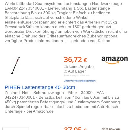
Werkstattbedarf Spannsysteme Lastenstangen Handwerkzeuge -
EAN:8422473340001 - Lieferumfang 1 Stk. Lastenstange
Beschreibung Bis zu 300 kg Traglast Einfach zu bedienen
Stützplatte lässt sich auf verschiedene Winkel
einstellenKugelvorspannung erleichtert das Arbeiten mit 15kg
PressdruckStützen können auch um 180° gedreht genutzt
werdenZur Druckerhöhung / anheben von Werkstücken reicht eine
einfache Drehung des Griffesumfangreiches Zubehör optional
verfügbar Produktinformationen ... - gefunden von Kelkoo
36,72
€
keine Angabe
Auf Lager
Preis kann jetzt höher sein
Jetzt live Preisvergleich starten!
PIHER Lastenstange 40-60cm
Zustand: Neu - Schraubzwingen - Piher - 34000 - EAN:
8422473340001 - Belastbarkeit: von 40cm bis 60cm mit bis zu
450kg patentiertes Befestigungs- und Justiersystem Spannung
durch Spindel regulierbar einfach zu bedienen mit Anti-Rutsch-
Unterlage - bei Amazon.de
37,95