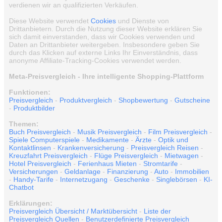
verdienen wir an qualifizierten Verkäufen.
Diese Website verwendet
Cookies
und Dienste von
Drittanbietern. Durch die Nutzung dieser Website erklären Sie
sich damit einverstanden, dass wir Cookies verwenden und
Daten an Drittanbieter weitergeben. Insbesondere geben Sie
durch das Klicken auf externe Links Ihr Einverständnis, dass
anonyme Affiliate-Tracking-Cookies verwendet werden.
Meta-Preisvergleich - Ihre intelligente Shopping-Plattform
Funktionen:
Preisvergleich
-
Produktvergleich
-
Shopbewertung
-
Gutscheine
-
Produktbilder
Themen:
Buch Preisvergleich
-
Musik Preisvergleich
-
Film Preisvergleich
-
Spiele Computerspiele
-
Medikamente
-
Ärzte
-
Optik und
Kontaktlinsen
-
Krankenversicherung
-
Preisvergleich Reisen
-
Kreuzfahrt Preisvergleich
-
Flüge Preisvergleich
-
Mietwagen
-
Hotel Preisvergleich
-
Ferienhaus Mieten
-
Stromtarife
-
Versicherungen
-
Geldanlage
-
Finanzierung
-
Auto
-
Immobilien
-
Handy-Tarife
-
Internetzugang
-
Geschenke
-
Singlebörsen
-
KI-
Chatbot
Erklärungen:
Preisvergleich Übersicht / Marktübersicht
-
Liste der
Preisvergleich Quellen
-
Benutzerdefinierte Preisvergleich