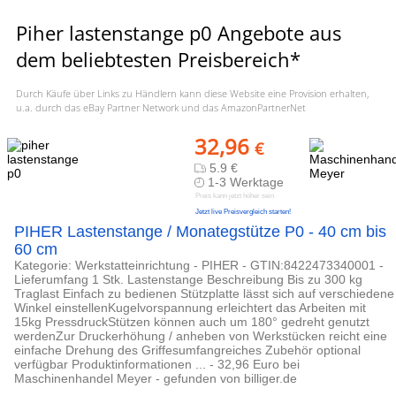
Piher lastenstange p0 Angebote aus
dem beliebtesten Preisbereich*
Durch Käufe über Links zu Händlern kann diese Website eine Provision erhalten,
u.a. durch das eBay Partner Network und das AmazonPartnerNet
32,96
€
5.9 €
1-3 Werktage
Preis kann jetzt höher sein
Jetzt live Preisvergleich starten!
PIHER Lastenstange / Monategstütze P0 - 40 cm bis
60 cm
Kategorie: Werkstatteinrichtung - PIHER - GTIN:8422473340001 -
Lieferumfang 1 Stk. Lastenstange Beschreibung Bis zu 300 kg
Traglast Einfach zu bedienen Stützplatte lässt sich auf verschiedene
Winkel einstellenKugelvorspannung erleichtert das Arbeiten mit
15kg PressdruckStützen können auch um 180° gedreht genutzt
werdenZur Druckerhöhung / anheben von Werkstücken reicht eine
einfache Drehung des Griffesumfangreiches Zubehör optional
verfügbar Produktinformationen ... - 32,96 Euro bei
Maschinenhandel Meyer - gefunden von billiger.de