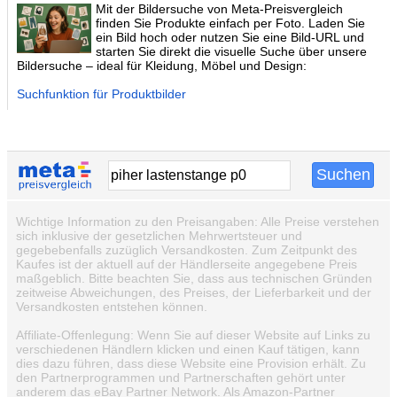
Mit der Bildersuche von Meta-Preisvergleich
finden Sie Produkte einfach per Foto. Laden Sie
ein Bild hoch oder nutzen Sie eine Bild-URL und
starten Sie direkt die visuelle Suche über unsere
Bildersuche – ideal für Kleidung, Möbel und Design:
Suchfunktion für Produktbilder
Wichtige Information zu den Preisangaben: Alle Preise verstehen
sich inklusive der gesetzlichen Mehrwertsteuer und
gegebebenfalls zuzüglich Versandkosten. Zum Zeitpunkt des
Kaufes ist der aktuell auf der Händlerseite angegebene Preis
maßgeblich. Bitte beachten Sie, dass aus technischen Gründen
zeitweise Abweichungen, des Preises, der Lieferbarkeit und der
Versandkosten entstehen können.
Affiliate-Offenlegung: Wenn Sie auf dieser Website auf Links zu
verschiedenen Händlern klicken und einen Kauf tätigen, kann
dies dazu führen, dass diese Website eine Provision erhält. Zu
den Partnerprogrammen und Partnerschaften gehört unter
anderem das eBay Partner Network. Als Amazon-Partner