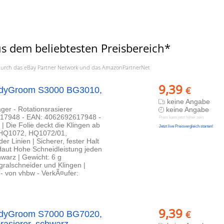
s dem beliebtesten Preisbereich*
a. durch das eBay Partner Network und das AmazonPartnerNet
9,39
€
 BodyGroom S3000 BG3010,
keine Angabe
ger - Rotationsrasierer
keine Angabe
617948 - EAN: 4062692617948 -
Preis kann jetzt höher sein
| Die Folie deckt die Klingen ab
Jetzt live Preisvergleich starten!
ps HQ1072, HQ1072/01,
 Linien | Sicherer, fester Halt
 Haut Hohe Schneidleistung jeden
hwarz | Gewicht: 6 g
gralschneider und Klingen |
 - von vhbw - VerkÃ¤ufer:
9,39
€
 BodyGroom S7000 BG7020,