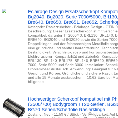
Eclairage Design Ersatzscherkopf Kompatib
Bg2040, Bg2020, Serie 7000/5000, Brl130,
Bre640, Bre650, Bre651, Bre652. Scherko
Kategorie: Rasierzubehör - Eclairage Design - GTIN
Beschreibung: Dieser Ersatzscherkopf ist mit verschi
kompatibel, darunter TT2000/43, BRL130, BRL140, 
BRE640, BG2040 und BG2020 sowie die Serien 7000,
Doppelklingen und der feinmaschigen Metallfolie sorgt
eine gründliche und sanfte Haarentfernung. Technische
Beständigkeit: Verschleiß-, rost- und korrosionsbestän
Elektrorasierer; Kompatibilität und Zubehör: Kompatib
BRL130, BRL140, BRL175, BRL146, BRE620, BRE640
7000, Serie 5000 und Serie 3000. Installation: Schnell
Problemloser Austausch. Anwendung: Geeignet für Na
Gesicht und Körper. Gründliche und sichere Rasur. E
und alle 18 Monate austauschen. - 10,62 Euro bei 
billiger.de
Hochwertiger Scherkopf kompatibel mit Phil
(S500/700) Bodygroom TT20-Serien, BG30
BG70-Serien/Scherfolie Rasierklinge
Zustand: Neu - 11,59 € / Stück - VerfÃ¼gbarkeit: Auf L