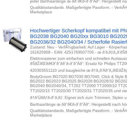
jeder Barthaarlänge œ ðð”ð€ð‹ðˆð“Äð“: Hergeste
Qualitätsstandards. Maßgefertigte Passform. - VerkÃ
Marketplace
Hochwertiger Scherkopf kompatibel mit P
BG2038 BG2040 BG20xx BG3010 BG202
BG2036/32 BG2040/34 / Scherfolie Rasier
Zustand: Neu - VerfÃ¼gbarkeit: Auf Lager - Körperha
161625908 - EAN: 4251769507705 - œ ð’ð‚ð‡ð„ð‘ðŠðŽ
Elektrorasierer zum einfachen und schnellen Austaus
ðŠðŽðŒðð€ð“ðˆððˆð‹ðˆð“Äð“: Ersatz für P
420303551110 und baugleiche œ ð†ð„ð‘Äð“ð„ðŒðŽðƒð
BodyGroom BG7020 BG7030 BG7040, Click & Style
BG2022 BG2023 BG2025 BG2028 BG2028/32 BG202
BG2040 BG2040/34, TT202 TT2000 TT2000/10 TT2
TT2020/15 TT2020/30 TT2020/31 TT2020/35 und viele weite
ð†ð‘Üððƒð‹ðˆð‚ð‡: Eignet sich zum Trimmen, St
Barthaarlänge œ ðð”ð€ð‹ðˆð“Äð“: Hergestellt na
Qualitätsstandards. Maßgefertigte Passform. - VerkÃ
Marketplace