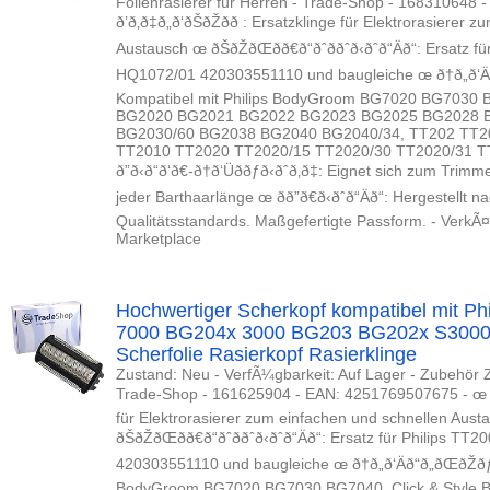
Folienrasierer für Herren - Trade-Shop - 168310648
ð’ð‚ð‡ð„ð‘ðŠðŽðð : Ersatzklinge für Elektroras
Austausch œ ðŠðŽðŒðð€ð“ðˆððˆð‹ðˆð“Äð“: 
HQ1072/01 420303551110 und baugleiche œ ð†ð„ð‘Äð“ð„ð
Kompatibel mit Philips BodyGroom BG7020 BG7030 B
BG2020 BG2021 BG2022 BG2023 BG2025 BG2028 
BG2030/60 BG2038 BG2040 BG2040/34, TT202 TT2
TT2010 TT2020 TT2020/15 TT2020/30 TT2020/31 TT2
ð”ð‹ð“ð‘ð€-ð†ð‘Üððƒð‹ðˆð‚ð‡: Eignet sich 
jeder Barthaarlänge œ ðð”ð€ð‹ðˆð“Äð“: Hergeste
Qualitätsstandards. Maßgefertigte Passform. - VerkÃ
Marketplace
Hochwertiger Scherkopf kompatibel mit Ph
7000 BG204x 3000 BG203 BG202x S3000
Scherfolie Rasierkopf Rasierklinge
Zustand: Neu - VerfÃ¼gbarkeit: Auf Lager - Zubehör Z
Trade-Shop - 161625904 - EAN: 4251769507675 - œ ð’ð‚ð‡ð
für Elektrorasierer zum einfachen und schnellen Aus
ðŠðŽðŒðð€ð“ðˆððˆð‹ðˆð“Äð“: Ersatz für P
420303551110 und baugleiche œ ð†ð„ð‘Äð“ð„ðŒðŽðƒð
BodyGroom BG7020 BG7030 BG7040, Click & Style