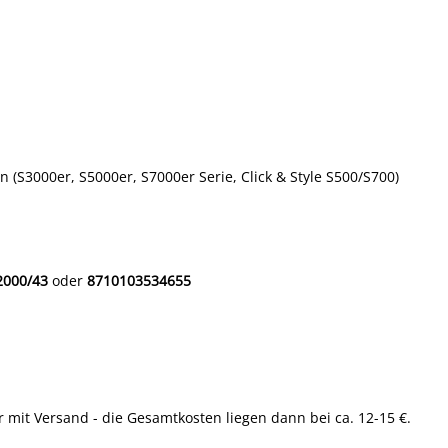
n (S3000er, S5000er, S7000er Serie, Click & Style S500/S700)
2000/43
oder
8710103534655
r mit Versand - die Gesamtkosten liegen dann bei ca. 12-15 €.