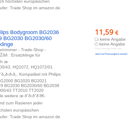
llt nach höchsten europäischen
¤ufer: Trade Shop im amazon.de
11,59
€
hilips Bodygroom BG2036
9 BG2030 BG2030/60
keine Angabe
klinge
keine Angabe
artrimmer - Trade-Shop -
Preis kann jetzt höher sein
ðð : Ersatzklinge für
Jetzt live Preisvergleich starten!
ch œ
hilips TT2000/43, HQ1072, HQ1072/01
„ð‹ð‹ð„: Kompatibel mit Philips
 BG2000 BG2020 BG2021
9 BG2030 BG2030/60 BG2038
000/43 TT2010 TT2020
re œ ð”ð‹ð“ð‘ð€-
ylen und zum Rasieren jeder
ch höchsten europäischen
¤ufer: Trade Shop im amazon.de