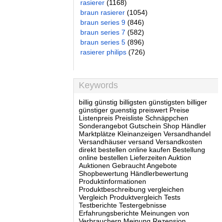
rasierer
(1168)
braun rasierer
(1054)
braun series 9
(846)
braun series 7
(582)
braun series 5
(896)
rasierer philips
(726)
Keywords
billig günstig billigsten günstigsten billiger
günstiger guenstig preiswert Preise
Listenpreis Preisliste Schnäppchen
Sonderangebot Gutschein Shop Händler
Marktplätze Kleinanzeigen Versandhandel
Versandhäuser versand Versandkosten
direkt bestellen online kaufen Bestellung
online bestellen Lieferzeiten Auktion
Auktionen Gebraucht Angebote
Shopbewertung Händlerbewertung
Produktinformationen
Produktbeschreibung vergleichen
Vergleich Produktvergleich Tests
Testberichte Testergebnisse
Erfahrungsberichte Meinungen von
Verbrauchern Meinung Rezension