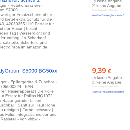
asierer, schwarz
keine Angabe
ger - Rotationsrasierer
keine Angabe
room S7000
Preis kann jetzt höher sein
rtiger Ersatzscherkopf für
Jetzt live Preisvergleich starten!
d bietet extra Schutz für die
43, 420303551110 Perfekt für
nd der Rasur | Leicht
jeden Tag | Wasserdicht und
ieferumfang: 1x Scherkopf
rsatzteile, Scherteile und
 ElectroPapa im amazon.de
9,39
€
 BodyGroom S5000 BG50xx
keine Angabe
ger - Epiliergeräte & Zubehör -
keine Angabe
705000324 - EAN:
Preis kann jetzt höher sein
ren Rasierapparat | Die Folie
Jetzt live Preisvergleich starten!
aut Ersatz für Philips HQ1072,
 Rasur gerader Linien |
auschbar | Sanft zur Haut Hohe
u reinigen | Farbe: schwarz |
s Folie, Integralschneider und
n Rasierer - von vhbw -