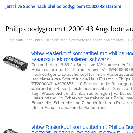
Jetzt live Suche nach philips bodygroom tt2000 43 starten!
Philips bodygroom tt2000 43 Angebote au
Durch Käufe über Links zu Händlern kann diese Website eine Provision erhalten, u.
vhbw Rasierkopf kompatibel mit Philips
BG30xx Elektrorasierer, schwarz
Zustand: Neu - 9,39 € / Stück - VerfÃ¼gbarkeit: Auf La
Rotationsrasierer für Herren - vhbw - VHBW4062692
Hochwertiger Ersatzscherkopf für Ihren Rasierapparat 
und bietet extra Schutz für die Haut Ersatz für Phili
TT2000/43, 420303551110 Perfekt für die Rasur gerader
während der Rasur | Leicht austauschbar | Sanft zur
Tag | Wasserdicht und einfach zu reinigen | Farbe: sc
Lieferumfang: 1x Scherkopf bestehend aus Folie, Inte
Ersatzteile, Scherteile und Zubehör für Ihren Rasierer
ElectroPapa im amazon.de Marketplace
vhbw Rasierkopf kompatibel mit Philips