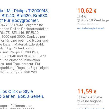
10,62
€
el Mit Philips Tt2000/43,
 Brl140, Bre620, Bre630,
4 €
pf Für Bodygroomer.
9 bis 10 Werktage
:9047703317043 - Allgemeine
Preis kann jetzt höher sein
edenen Philips Rasierermodellen
Jetzt live Preisvergleich starten!
BRL175, BRL146, BRE620,
 5000 und 3000. Dank seiner
 er für eine optimale Rasur und
 Daten: Material: Edelstahl;
dig; Typ: Scherkopf für
el mit: Philips TT2000/43,
, BG2040 und BG2020. Serie
e und einfache Installation.
ss- und Trockenrasur. Für
mpfehlung: Regelmäßig reinigen
Manomano - gefunden von
11,59
€
ips Click & Style
-Serien, BG50-Serien,
keine Angabe
keine Angabe
ager - Folienrasierer
Preis kann jetzt höher sein