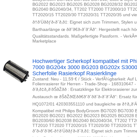
BG2022 BG2023 BG2025 BG2028 BG2028/32 BG202
BG2040 BG2040/34, TT202 TT2000 TT2000/10 TT2
TT2020/15 TT2020/30 TT2020/31 TT2020/35 und viele weite
ð†ð‘Üððƒð‹ðˆð‚ð‡: Eignet sich zum Trimmen, St
Barthaarlänge œ ðð”ð€ð‹ðˆð“Äð“: Hergestellt na
Qualitätsstandards. Maßgefertigte Passform. - VerkÃ
Marketplace
Hochwertiger Scherkopf kompatibel mit Ph
7000 BG204x 3000 BG203 BG202x S3000
Scherfolie Rasierkopf Rasierklinge
Zustand: Neu - 11,59 € / Stück - VerfÃ¼gbarkeit: Auf L
Folienrasierer für Herren - Trade-Shop - 168310647
ð’ð‚ð‡ð„ð‘ðŠðŽðð : Ersatzklinge für Elektroras
Austausch œ ðŠðŽðŒðð€ð“ðˆððˆð‹ðˆð“Äð“: 
HQ1072/01 420303551110 und baugleiche œ ð†ð„ð‘Äð“ð„ð
Kompatibel mit Philips BodyGroom BG7020 BG7030 B
BG2020 BG2021 BG2022 BG2023 BG2025 BG2028 
BG2030/60 BG2038 BG2040 BG2040/34, TT202 TT2
TT2010 TT2020 TT2020/15 TT2020/30 TT2020/31 TT2
ð”ð‹ð“ð‘ð€-ð†ð‘Üððƒð‹ðˆð‚ð‡: Eignet sich 