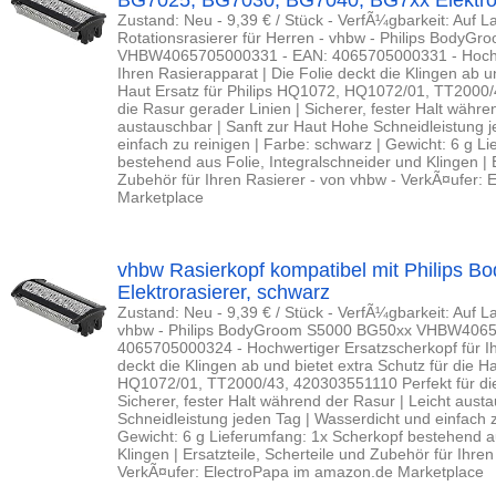
BG7025, BG7030, BG7040, BG7xx Elektror
Zustand: Neu - 9,39 € / Stück - VerfÃ¼gbarkeit: Auf La
Rotationsrasierer für Herren - vhbw - Philips BodyG
VHBW4065705000331 - EAN: 4065705000331 - Hochwe
Ihren Rasierapparat | Die Folie deckt die Klingen ab un
Haut Ersatz für Philips HQ1072, HQ1072/01, TT2000/
die Rasur gerader Linien | Sicherer, fester Halt währe
austauschbar | Sanft zur Haut Hohe Schneidleistung 
einfach zu reinigen | Farbe: schwarz | Gewicht: 6 g L
bestehend aus Folie, Integralschneider und Klingen | E
Zubehör für Ihren Rasierer - von vhbw - VerkÃ¤ufer:
Marketplace
vhbw Rasierkopf kompatibel mit Philips
Elektrorasierer, schwarz
Zustand: Neu - 9,39 € / Stück - VerfÃ¼gbarkeit: Auf La
vhbw - Philips BodyGroom S5000 BG50xx VHBW4065
4065705000324 - Hochwertiger Ersatzscherkopf für Ih
deckt die Klingen ab und bietet extra Schutz für die H
HQ1072/01, TT2000/43, 420303551110 Perfekt für die
Sicherer, fester Halt während der Rasur | Leicht aust
Schneidleistung jeden Tag | Wasserdicht und einfach z
Gewicht: 6 g Lieferumfang: 1x Scherkopf bestehend au
Klingen | Ersatzteile, Scherteile und Zubehör für Ihre
VerkÃ¤ufer: ElectroPapa im amazon.de Marketplace