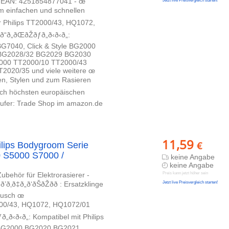
 - EAN: 4251854877041 - œ
Jetzt live Preisvergleich starten!
ierer zum einfachen und schnellen
Ersatz für Philips TT2000/43, HQ1072,
ŒðŽðƒð„ð‹ð‹ð„:
G7040, Click & Style BG2000
BG2028/32 BG2029 BG2030
000 TT2000/10 TT2000/43
020/35 und viele weitere œ
zum Trimmen, Stylen und zum Rasieren
llt nach höchsten europäischen
¤ufer: Trade Shop im amazon.de
11,59
€
ilips Bodygroom Serie
 S5000 S7000 /
keine Angabe
keine Angabe
ubehör für Elektrorasierer -
Preis kann jetzt höher sein
„ð‘ðŠðŽðð : Ersatzklinge
Jetzt live Preisvergleich starten!
tausch œ
hilips TT2000/43, HQ1072, HQ1072/01
„ð‹ð‹ð„: Kompatibel mit Philips
 BG2000 BG2020 BG2021