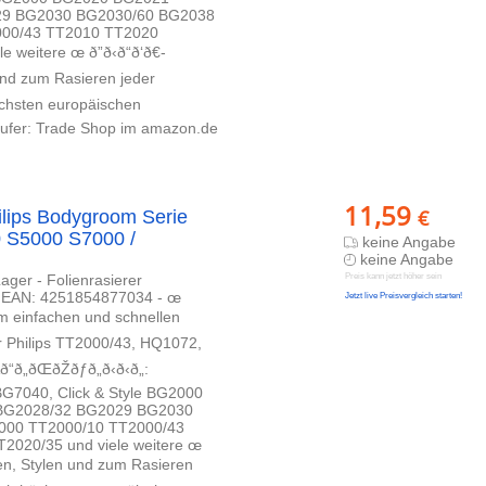
9 BG2030 BG2030/60 BG2038
000/43 TT2010 TT2020
re œ ð”ð‹ð“ð‘ð€-
ylen und zum Rasieren jeder
ch höchsten europäischen
¤ufer: Trade Shop im amazon.de
11,59
€
ilips Bodygroom Serie
 S5000 S7000 /
keine Angabe
keine Angabe
ager - Folienrasierer
Preis kann jetzt höher sein
 - EAN: 4251854877034 - œ
Jetzt live Preisvergleich starten!
ierer zum einfachen und schnellen
Ersatz für Philips TT2000/43, HQ1072,
ŒðŽðƒð„ð‹ð‹ð„:
G7040, Click & Style BG2000
BG2028/32 BG2029 BG2030
000 TT2000/10 TT2000/43
020/35 und viele weitere œ
zum Trimmen, Stylen und zum Rasieren