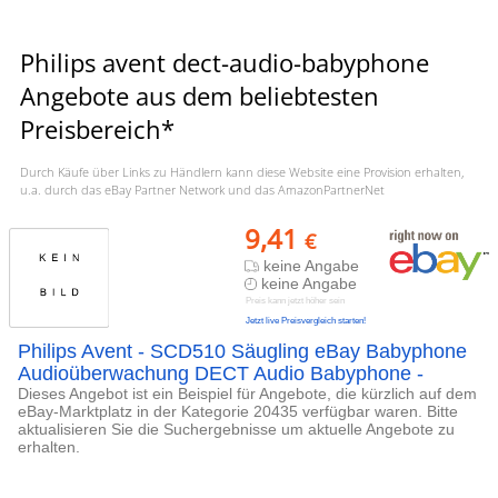
Philips avent dect-audio-babyphone
Angebote aus dem beliebtesten
Preisbereich*
Durch Käufe über Links zu Händlern kann diese Website eine Provision erhalten,
u.a. durch das eBay Partner Network und das AmazonPartnerNet
9,41
€
keine Angabe
keine Angabe
Preis kann jetzt höher sein
Jetzt live Preisvergleich starten!
Philips Avent - SCD510 Säugling eBay Babyphone
Audioüberwachung DECT Audio Babyphone -
Dieses Angebot ist ein Beispiel für Angebote, die kürzlich auf dem
eBay-Marktplatz in der Kategorie 20435 verfügbar waren. Bitte
aktualisieren Sie die Suchergebnisse um aktuelle Angebote zu
erhalten.