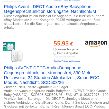
Philips Avent - DECT Audio eBay Babyphone
Gegensprechfunktion störungsfrei Nachtlicht#M
Dieses Angebot ist ein Beispiel für Angebote, die kürzlich auf dem
eBay-Marktplatz in der Kategorie 20435 verfügbar waren. Bitte
aktualisieren Sie die Suchergebnisse um aktuelle Angebote zu
erhalten.
55,95
€
keine Angabe
keine Angabe
Preis kann jetzt höher sein
Jetzt live Preisvergleich starten!
Philips AVENT DECT-Audio-Babyphone,
Gegensprechfunktion, störungsfrei, 330 Meter
Reichweite, 24 Stunden Akkulaufzeit, Smart ECO-
Modus, Nachtlicht, SCD503/26
Zustand: Neu - VerfÃ¼gbarkeit: Auf Lager -
Audioüberwachungsgeräte Audio-Babyfone - AVENT Philips GmbH -
Baby (VSS/FO) - SCD503 SCD503/26 - EAN: 8710103877073 - 100
% privat, keine Störungen: Die DECT-Technologie bietet eine
sichere Verbindung Kristallklarer Klang: Damit Sie jedes Kichern und
Glucksen mit perfekter Klarheit hören können Smart ECO-Modus: