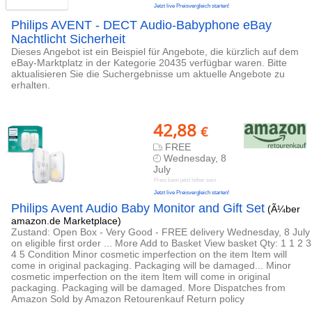
Jetzt live Preisvergleich starten!
Philips AVENT - DECT Audio-Babyphone eBay
Nachtlicht Sicherheit
Dieses Angebot ist ein Beispiel für Angebote, die kürzlich auf dem
eBay-Marktplatz in der Kategorie 20435 verfügbar waren. Bitte
aktualisieren Sie die Suchergebnisse um aktuelle Angebote zu
erhalten.
42,88
€
FREE
Wednesday, 8
July
Preis kann jetzt höher sein
Jetzt live Preisvergleich starten!
Philips Avent Audio Baby Monitor and Gift Set
(Ã¼ber
amazon.de Marketplace)
Zustand: Open Box - Very Good - FREE delivery Wednesday, 8 July
on eligible first order ... More Add to Basket View basket Qty: 1 1 2 3
4 5 Condition Minor cosmetic imperfection on the item Item will
come in original packaging. Packaging will be damaged... Minor
cosmetic imperfection on the item Item will come in original
packaging. Packaging will be damaged. More Dispatches from
Amazon Sold by Amazon Retourenkauf Return policy