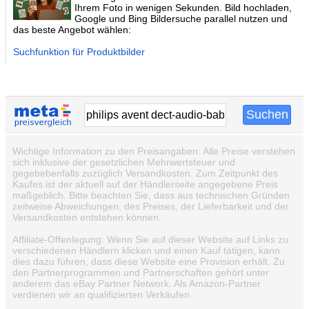
Ihrem Foto in wenigen Sekunden. Bild hochladen,
Google und Bing Bildersuche parallel nutzen und
das beste Angebot wählen:
Suchfunktion für Produktbilder
Wichtige Information zu den Preisangaben: Alle Preise verstehen
sich inklusive der gesetzlichen Mehrwertsteuer und
gegebebenfalls zuzüglich Versandkosten. Zum Zeitpunkt des
Kaufes ist der aktuell auf der Händlerseite angegebene Preis
maßgeblich. Bitte beachten Sie, dass aus technischen Gründen
zeitweise Abweichungen, des Preises, der Lieferbarkeit und der
Versandkosten entstehen können.
Affiliate-Offenlegung: Wenn Sie auf dieser Website auf Links zu
verschiedenen Händlern klicken und einen Kauf tätigen, kann
dies dazu führen, dass diese Website eine Provision erhält. Zu
den Partnerprogrammen und Partnerschaften gehört unter
anderem das eBay Partner Network. Als Amazon-Partner
verdienen wir an qualifizierten Verkäufen.