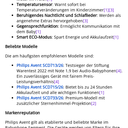
Temperatursensor
: Warnt sofort bei
Temperaturveränderungen im Kinderzimmer
[1]
[3]
Beruhigendes Nachtlicht und Schlaflieder
: Werden als
angenehme Extras hervorgehoben
[3]
Gegensprechfunktion
: Ermöglicht Kommunikation mit
dem Baby
[1]
Smart ECO-Modus
: Spart Energie und Akkulaufzeit
[1]
Beliebte Modelle
Die am häufigsten empfohlenen Modelle sind:
Philips Avent SCD713/26
: Testsieger der Stiftung
Warentest 2022 mit Note 1,9 bei Audio-Babyphonen
[4]
.
Ein zuverlässiges Gerät mit fairem Preis-
Leistungsverhältnis
[4]
Philips Avent SCD715/26
: Bietet bis zu 24 Stunden
Akkulaufzeit und alle wichtigen Funktionen
[1]
Philips Avent SCD733/26
: Premium-Modell mit
zusätzlicher Sternenhimmel-Projektion
[2]
Markenreputation
Philips Avent gilt als etablierte und beliebte Marke im
Babyphone-Segment. Die Geräte werden von Eltern für ihre