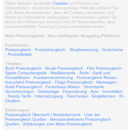
Diese Website verwendet
Cookies
und Dienste von
Drittanbietern. Durch die Nutzung dieser Website erklären Sie
sich damit einverstanden, dass wir Cookies verwenden und
Daten an Drittanbieter weitergeben. Insbesondere geben Sie
durch das Klicken auf externe Links Ihr Einverständnis, dass
anonyme Affiliate-Tracking-Cookies verwendet werden.
Meta-Preisvergleich - Ihre intelligente Shopping-Plattform
Funktionen:
Preisvergleich
-
Produktvergleich
-
Shopbewertung
-
Gutscheine
-
Produktbilder
Themen:
Buch Preisvergleich
-
Musik Preisvergleich
-
Film Preisvergleich
-
Spiele Computerspiele
-
Medikamente
-
Ärzte
-
Optik und
Kontaktlinsen
-
Krankenversicherung
-
Preisvergleich Reisen
-
Kreuzfahrt Preisvergleich
-
Flüge Preisvergleich
-
Mietwagen
-
Hotel Preisvergleich
-
Ferienhaus Mieten
-
Stromtarife
-
Versicherungen
-
Geldanlage
-
Finanzierung
-
Auto
-
Immobilien
-
Handy-Tarife
-
Internetzugang
-
Geschenke
-
Singlebörsen
-
KI-
Chatbot
Erklärungen:
Preisvergleich Übersicht / Marktübersicht
-
Liste der
Preisvergleich Quellen
-
Benutzerdefinierte Preisvergleich
Quellen
-
Erklärungen zum Meta-Preisvergleich