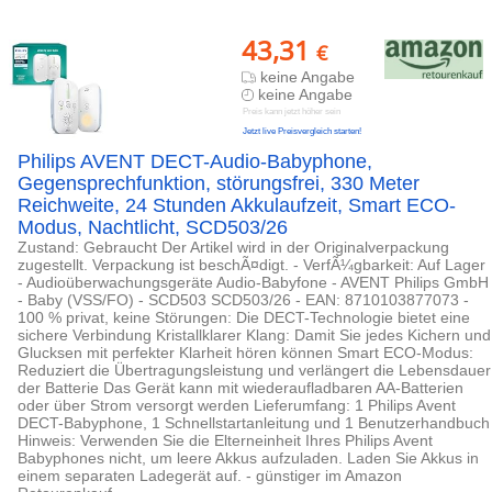
43,31
€
keine Angabe
keine Angabe
Preis kann jetzt höher sein
Jetzt live Preisvergleich starten!
Philips AVENT DECT-Audio-Babyphone,
Gegensprechfunktion, störungsfrei, 330 Meter
Reichweite, 24 Stunden Akkulaufzeit, Smart ECO-
Modus, Nachtlicht, SCD503/26
Zustand: Gebraucht Der Artikel wird in der Originalverpackung
zugestellt. Verpackung ist beschÃ¤digt. - VerfÃ¼gbarkeit: Auf Lager
- Audioüberwachungsgeräte Audio-Babyfone - AVENT Philips GmbH
- Baby (VSS/FO) - SCD503 SCD503/26 - EAN: 8710103877073 -
100 % privat, keine Störungen: Die DECT-Technologie bietet eine
sichere Verbindung Kristallklarer Klang: Damit Sie jedes Kichern und
Glucksen mit perfekter Klarheit hören können Smart ECO-Modus:
Reduziert die Übertragungsleistung und verlängert die Lebensdauer
der Batterie Das Gerät kann mit wiederaufladbaren AA-Batterien
oder über Strom versorgt werden Lieferumfang: 1 Philips Avent
DECT-Babyphone, 1 Schnellstartanleitung und 1 Benutzerhandbuch
Hinweis: Verwenden Sie die Elterneinheit Ihres Philips Avent
Babyphones nicht, um leere Akkus aufzuladen. Laden Sie Akkus in
einem separaten Ladegerät auf. - günstiger im Amazon