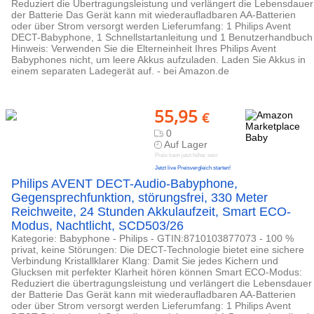
Reduziert die Übertragungsleistung und verlängert die Lebensdauer
der Batterie Das Gerät kann mit wiederaufladbaren AA-Batterien
oder über Strom versorgt werden Lieferumfang: 1 Philips Avent
DECT-Babyphone, 1 Schnellstartanleitung und 1 Benutzerhandbuch
Hinweis: Verwenden Sie die Elterneinheit Ihres Philips Avent
Babyphones nicht, um leere Akkus aufzuladen. Laden Sie Akkus in
einem separaten Ladegerät auf. - bei Amazon.de
55,95
€
0
Auf Lager
Preis kann jetzt höher sein
Jetzt live Preisvergleich starten!
Philips AVENT DECT-Audio-Babyphone,
Gegensprechfunktion, störungsfrei, 330 Meter
Reichweite, 24 Stunden Akkulaufzeit, Smart ECO-
Modus, Nachtlicht, SCD503/26
Kategorie: Babyphone - Philips - GTIN:8710103877073 - 100 %
privat, keine Störungen: Die DECT-Technologie bietet eine sichere
Verbindung Kristallklarer Klang: Damit Sie jedes Kichern und
Glucksen mit perfekter Klarheit hören können Smart ECO-Modus:
Reduziert die übertragungsleistung und verlängert die Lebensdauer
der Batterie Das Gerät kann mit wiederaufladbaren AA-Batterien
oder über Strom versorgt werden Lieferumfang: 1 Philips Avent