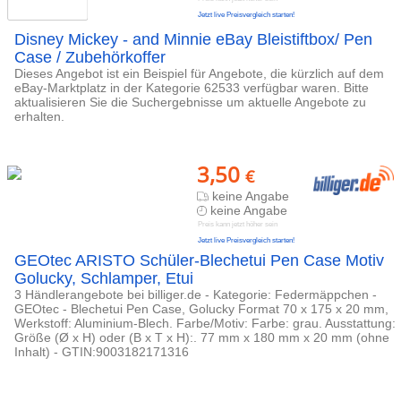
Jetzt live Preisvergleich starten!
Disney Mickey - and Minnie eBay Bleistiftbox/ Pen
Case / Zubehörkoffer
Dieses Angebot ist ein Beispiel für Angebote, die kürzlich auf dem
eBay-Marktplatz in der Kategorie 62533 verfügbar waren. Bitte
aktualisieren Sie die Suchergebnisse um aktuelle Angebote zu
erhalten.
3,50
€
keine Angabe
keine Angabe
Preis kann jetzt höher sein
Jetzt live Preisvergleich starten!
GEOtec ARISTO Schüler-Blechetui Pen Case Motiv
Golucky, Schlamper, Etui
3 Händlerangebote bei billiger.de - Kategorie: Federmäppchen -
GEOtec - Blechetui Pen Case, Golucky Format 70 x 175 x 20 mm,
Werkstoff: Aluminium-Blech. Farbe/Motiv: Farbe: grau. Ausstattung:
Größe (Ø x H) oder (B x T x H):. 77 mm x 180 mm x 20 mm (ohne
Inhalt) - GTIN:9003182171316