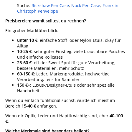
Suche:
Rickshaw Pen Case
,
Nock Pen Case
,
Franklin
Christoph Penvelope
Preisbereich: womit solltest du rechnen?
Ein grober Marktüberblick:
unter 10 €
: einfache Stoff- oder Nylon-Etuis, okay für
Alltag
10-25 €
: sehr guter Einstieg, viele brauchbare Pouches
und einfache Rollcases
25-60 €
: oft der Sweet Spot für gute Verarbeitung,
bessere Materialien, mehr Schutz
60-150 €
: Leder, Markenprodukte, hochwertige
Verarbeitung, teils für Sammler
150 €+
: Luxus-/Designer-Etuis oder sehr spezielle
Handarbeit
Wenn du einfach funktional suchst, würde ich meist im
Bereich
15-40 €
anfangen.
Wenn dir Optik, Leder und Haptik wichtig sind, eher
40-100
€
.
Welche Merkmale sind besonders beliebt?