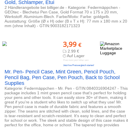
Gold, Schlamper, Etui
2 Händlerangebote bei billiger.de - Kategorie: Federmäppchen -
GEOtec - Blechetui Pen Case, Gold Format 70 x 175 x 20 mm,
Werkstoff: Aluminium-Blech. Farbe/Motiv: Farbe: goldgelb.
Ausstattung: Größe (Ø x H) oder (B x T x H): 77 mm x 180 mm x 20
mm (ohne Inhalt) - GTIN:9003182171323
3,99
€
2.99 €
Auf Lager
Preis kann jetzt höher sein
Jetzt live Preisvergleich starten!
Mr. Pen- Pencil Case, Mint Green, Pencil Pouch,
Pencil Bag, Pen Case, Pen Pouch, Back to School
Supplies
Kategorie: Federmäppchen - Mr. Pen - GTIN:0840316904247 - This
package includes 1 mint green pencil case that's perfect for holding
your pens and other tools. It can easily store 30+ of them, making it
great if you're a student who likes to switch up what they use! Mr.
Pen pencil case is made of durable fabric and features a smooth
zipper. The seams are stitched with clean, solid lines, and the case
is tear-resistant and scratch-resistant. It's easy to clean and perfect
for school or work. The sleek and stable design of this case makes it
perfect for the office, home or school. The tapered top provides