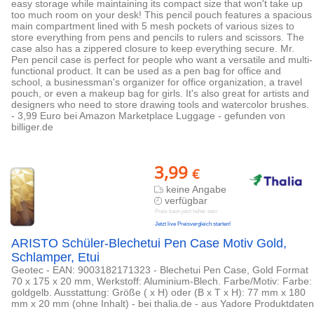
easy storage while maintaining its compact size that won't take up
too much room on your desk! This pencil pouch features a spacious
main compartment lined with 5 mesh pockets of various sizes to
store everything from pens and pencils to rulers and scissors. The
case also has a zippered closure to keep everything secure. Mr.
Pen pencil case is perfect for people who want a versatile and multi-
functional product. It can be used as a pen bag for office and
school, a businessman's organizer for office organization, a travel
pouch, or even a makeup bag for girls. It's also great for artists and
designers who need to store drawing tools and watercolor brushes.
- 3,99 Euro bei Amazon Marketplace Luggage - gefunden von
billiger.de
3,99
€
keine Angabe
verfügbar
Preis kann jetzt höher sein
Jetzt live Preisvergleich starten!
ARISTO Schüler-Blechetui Pen Case Motiv Gold,
Schlamper, Etui
Geotec - EAN: 9003182171323 - Blechetui Pen Case, Gold Format
70 x 175 x 20 mm, Werkstoff: Aluminium-Blech. Farbe/Motiv: Farbe:
goldgelb. Ausstattung: Größe ( x H) oder (B x T x H): 77 mm x 180
mm x 20 mm (ohne Inhalt) - bei thalia.de - aus Yadore Produktdaten