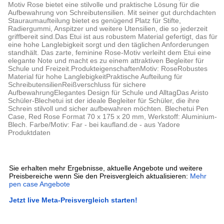
Motiv Rose bietet eine stilvolle und praktische Lösung für die
Aufbewahrung von Schreibutensilien. Mit seiner gut durchdachten
Stauraumaufteilung bietet es genügend Platz für Stifte,
Radiergummi, Anspitzer und weitere Utensilien, die so jederzeit
griffbereit sind.Das Etui ist aus robustem Material gefertigt, das für
eine hohe Langlebigkeit sorgt und den täglichen Anforderungen
standhält. Das zarte, feminine Rose-Motiv verleiht dem Etui eine
elegante Note und macht es zu einem attraktiven Begleiter für
Schule und Freizeit.ProdukteigenschaftenMotiv: RoseRobustes
Material für hohe LanglebigkeitPraktische Aufteilung für
SchreibutensilienReißverschluss für sichere
AufbewahrungElegantes Design für Schule und AlltagDas Aristo
Schüler-Blechetui ist der ideale Begleiter für Schüler, die ihre
Schrein stilvoll und sicher aufbewahren möchten. Blechetui Pen
Case, Red Rose Format 70 x 175 x 20 mm, Werkstoff: Aluminium-
Blech. Farbe/Motiv: Far - bei kaufland.de - aus Yadore
Produktdaten
Sie erhalten mehr Ergebnisse, aktuelle Angebote und weitere
Preisbereiche wenn Sie den Preisvergleich aktualisieren:
Mehr
pen case Angebote
Jetzt live Meta-Preisvergleich starten!