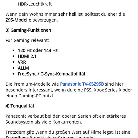
HDR-Leuchtkraft
Wenn dein Wohnzimmer
sehr hell
ist, solltest du eher die
Z95-Modelle
bevorzugen.
3) Gaming-Funktionen
Für Gaming relevant:
120 Hz oder 144 Hz
HDMI 2.1
VRR
ALLM
FreeSync / G-Sync-Kompatibilität
Die Premium-Modelle wie
Panasonic TV-65Z95B
sind hier
besonders interessant, wenn du eine PS5, Xbox Series X oder
einen Gaming-PC nutzt.
4) Tonqualität
Panasonic verbaut bei den oberen Serien oft ein stärkeres
Soundsystem als viele Konkurrenten.
Trotzdem gilt: Wenn du großen Wert auf Filme legst, ist eine
Soundbar
oft noch ein spürbares Upgrade.