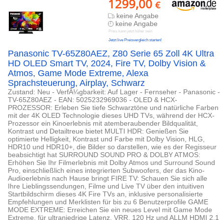
1299,00
€
keine Angabe
keine Angabe
Preis kann jetzt höher sein
Jetzt live Preisvergleich starten!
Panasonic TV-65Z80AEZ, Z80 Serie 65 Zoll 4K Ultra
HD OLED Smart TV, 2024, Fire TV, Dolby Vision &
Atmos, Game Mode Extreme, Alexa
Sprachsteuerung, Airplay, Schwarz
Zustand: Neu - VerfÃ¼gbarkeit: Auf Lager - Fernseher - Panasonic -
TV-65Z80AEZ - EAN: 5025232969036 - OLED & HCX-
PROZESSOR: Erleben Sie tiefe Schwarztöne und natürliche Farben
mit der 4K OLED Technologie dieses UHD TVs, während der HCX-
Prozessor ein Kinoerlebnis mit atemberaubender Bildqualität,
Kontrast und Detailtreue bietet MULTI HDR: Genießen Sie
optimierte Helligkeit, Kontrast und Farbe mit Dolby Vision, HLG,
HDR10 und HDR10+, die Bilder so darstellen, wie es der Regisseur
beabsichtigt hat SURROUND SOUND PRO & DOLBY ATMOS:
Erhöhen Sie Ihr Filmerlebnis mit Dolby Atmos und Surround Sound
Pro, einschließlich eines integrierten Subwoofers, der das Kino-
Audioerlebnis nach Hause bringt FIRE TV: Schauen Sie sich alle
Ihre Lieblingssendungen, Filme und Live TV über den intuitiven
Startbildschirm dieses 4K Fire TVs an, inklusive personalisierte
Empfehlungen und Merklisten für bis zu 6 Benutzerprofile GAME
MODE EXTREME: Erreichen Sie ein neues Level mit Game Mode
Extreme, für ultraniedrige Latenz, VRR, 120 Hz und ALLM HDMI 2.1