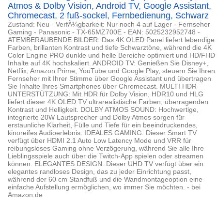
Atmos & Dolby Vision, Android TV, Google Assistant,
Chromecast, 2 fuß-sockel, Fernbedienung, Schwarz
Zustand: Neu - VerfÃ¼gbarkeit: Nur noch 4 auf Lager - Fernseher
Gaming - Panasonic - TX-65MZ700E - EAN: 5025232952748 -
ATEMBERAUBENDE BILDER: Das 4K OLED Panel liefert lebendige
Farben, brillanten Kontrast und tiefe Schwarztöne, während die 4K
Color Engine PRO dunkle und helle Bereiche optimiert und HD/FHD
Inhalte auf 4K hochskaliert. ANDROID TV: Genießen Sie Disney+,
Netflix, Amazon Prime, YouTube und Google Play, steuern Sie Ihren
Fernseher mit Ihrer Stimme über Google Assistant und übertragen
Sie Inhalte Ihres Smartphones über Chromecast. MULTI HDR
UNTERSTÜTZUNG: Mit HDR für Dolby Vision, HDR10 und HLG
liefert dieser 4K OLED TV ultrarealistische Farben, überragenden
Kontrast und Helligkeit. DOLBY ATMOS SOUND: Hochwertige,
integrierte 20W Lautsprecher und Dolby Atmos sorgen für
erstaunliche Klarheit, Fülle und Tiefe für ein beeindruckendes,
kinoreifes Audioerlebnis. IDEALES GAMING: Dieser Smart TV
verfügt über HDMI 2.1 Auto Low Latency Mode und VRR für
reibungsloses Gaming ohne Verzögerung, während Sie alle Ihre
Lieblingsspiele auch über die Twitch-App spielen oder streamen
können. ELEGANTES DESIGN: Dieser UHD TV verfügt über ein
elegantes randloses Design, das zu jeder Einrichtung passt,
während der 60 cm Standfuß und die Wandmontageoption eine
einfache Aufstellung ermöglichen, wo immer Sie möchten. - bei
Amazon.de