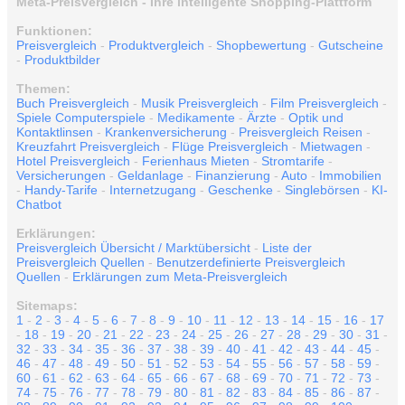
Meta-Preisvergleich - Ihre intelligente Shopping-Plattform
Funktionen:
Preisvergleich
-
Produktvergleich
-
Shopbewertung
-
Gutscheine
-
Produktbilder
Themen:
Buch Preisvergleich
-
Musik Preisvergleich
-
Film Preisvergleich
-
Spiele Computerspiele
-
Medikamente
-
Ärzte
-
Optik und
Kontaktlinsen
-
Krankenversicherung
-
Preisvergleich Reisen
-
Kreuzfahrt Preisvergleich
-
Flüge Preisvergleich
-
Mietwagen
-
Hotel Preisvergleich
-
Ferienhaus Mieten
-
Stromtarife
-
Versicherungen
-
Geldanlage
-
Finanzierung
-
Auto
-
Immobilien
-
Handy-Tarife
-
Internetzugang
-
Geschenke
-
Singlebörsen
-
KI-
Chatbot
Erklärungen:
Preisvergleich Übersicht / Marktübersicht
-
Liste der
Preisvergleich Quellen
-
Benutzerdefinierte Preisvergleich
Quellen
-
Erklärungen zum Meta-Preisvergleich
Sitemaps:
1
-
2
-
3
-
4
-
5
-
6
-
7
-
8
-
9
-
10
-
11
-
12
-
13
-
14
-
15
-
16
-
17
-
18
-
19
-
20
-
21
-
22
-
23
-
24
-
25
-
26
-
27
-
28
-
29
-
30
-
31
-
32
-
33
-
34
-
35
-
36
-
37
-
38
-
39
-
40
-
41
-
42
-
43
-
44
-
45
-
46
-
47
-
48
-
49
-
50
-
51
-
52
-
53
-
54
-
55
-
56
-
57
-
58
-
59
-
60
-
61
-
62
-
63
-
64
-
65
-
66
-
67
-
68
-
69
-
70
-
71
-
72
-
73
-
74
-
75
-
76
-
77
-
78
-
79
-
80
-
81
-
82
-
83
-
84
-
85
-
86
-
87
-