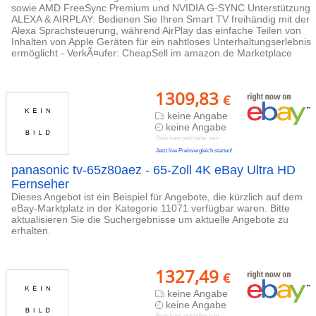
sowie AMD FreeSync Premium und NVIDIA G-SYNC Unterstützung
ALEXA & AIRPLAY: Bedienen Sie Ihren Smart TV freihändig mit der
Alexa Sprachsteuerung, während AirPlay das einfache Teilen von
Inhalten von Apple Geräten für ein nahtloses Unterhaltungserlebnis
ermöglicht - VerkÃ¤ufer: CheapSell im amazon.de Marketplace
1309,83
€
keine Angabe
keine Angabe
Preis kann jetzt höher sein
Jetzt live Preisvergleich starten!
panasonic tv-65z80aez - 65-Zoll 4K eBay Ultra HD
Fernseher
Dieses Angebot ist ein Beispiel für Angebote, die kürzlich auf dem
eBay-Marktplatz in der Kategorie 11071 verfügbar waren. Bitte
aktualisieren Sie die Suchergebnisse um aktuelle Angebote zu
erhalten.
1327,49
€
keine Angabe
keine Angabe
Preis kann jetzt höher sein