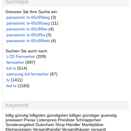
Suchtipps
Grenzen Sie Ihre Suche ein:
panasonic tv-65z95beg
(3)
panasonic tv-65z95aeg
(11)
panasonic tv-65z90be
(4)
panasonic tv-65z95a
(3)
panasonic tv-65z90beb
(4)
Suchen Sie auch nach:
LCD Fernseher
(209)
fernseher
(697)
lcd tv
(514)
samsung lcd fernseher
(87)
tv
(1411)
led tv
(1183)
Keywords
billig günstig billigsten günstigsten billiger günstiger guenstig
preiswert Preise Listenpreis Preisliste Schnäppchen
Sonderangebot Gutschein Shop Händler Marktplätze
Kleinanzeigen Versandhandel Versandhäuser versand