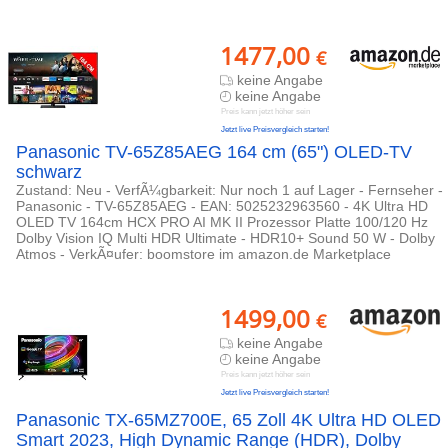
1477,00
€
keine Angabe
keine Angabe
Preis kann jetzt höher sein
Jetzt live Preisvergleich starten!
Panasonic TV-65Z85AEG 164 cm (65") OLED-TV
schwarz
Zustand: Neu - VerfÃ¼gbarkeit: Nur noch 1 auf Lager - Fernseher -
Panasonic - TV-65Z85AEG - EAN: 5025232963560 - 4K Ultra HD
OLED TV 164cm HCX PRO AI MK II Prozessor Platte 100/120 Hz
Dolby Vision IQ Multi HDR Ultimate - HDR10+ Sound 50 W - Dolby
Atmos - VerkÃ¤ufer: boomstore im amazon.de Marketplace
1499,00
€
keine Angabe
keine Angabe
Preis kann jetzt höher sein
Jetzt live Preisvergleich starten!
Panasonic TX-65MZ700E, 65 Zoll 4K Ultra HD OLED
Smart 2023, High Dynamic Range (HDR), Dolby