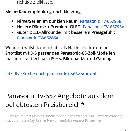
richtige Zielklasse.
Meine Kaufempfehlung nach Nutzung
Filme/Serien im dunklen Raum:
Panasonic TV-65Z95B
Hellere Räume + Premium-OLED:
Panasonic TV-65Z95A
Guter OLED-Allrounder mit besserem Preisgefühl:
Panasonic TV-65Z85A
Wenn du willst, kann ich dir als Nächstes direkt eine
Shortlist mit 3-5 passenden Panasonic-65-Zoll-Modellen
machen - sortiert nach
Preis, Bildqualität und Gaming
.
Jetzt live Suche nach panasonic tv-65z starten!
Panasonic tv-65z Angebote aus dem
beliebtesten Preisbereich*
Durch Käufe über Links zu Händlern kann diese Website eine Provision erhalten,
u.a. durch das eBay Partner Network und das AmazonPartnerNet