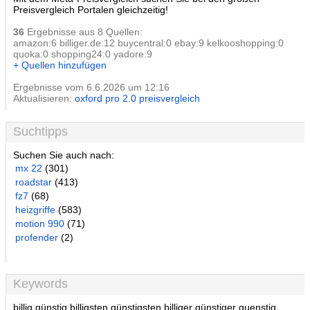
Preisvergleich Portalen gleichzeitig!
36
Ergebnisse aus 8 Quellen:
amazon:6 billiger.de:12 buycentral:0 ebay:9 kelkooshopping:0
quoka:0 shopping24:0 yadore:9
+ Quellen hinzufügen
Ergebnisse vom 6.6.2026 um 12:16
Aktualisieren:
oxford pro 2.0 preisvergleich
Suchtipps
Suchen Sie auch nach:
mx 22
(301)
roadstar
(413)
fz7
(68)
heizgriffe
(583)
motion 990
(71)
profender
(2)
Keywords
billig günstig billigsten günstigsten billiger günstiger guenstig