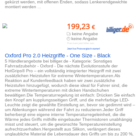
gekürzt werden, mit offenen Enden, sodass Lenkerendgewichte
montiert werden ...
199,23
€
keine Angabe
keine Angabe
Preis kann jetzt höher sein
Jetzt live Preisvergleich starten!
Oxford Pro 2.0 Heizgriffe - One Size - Black
5 Händlerangebote bei billiger.de - Kategorie: Sonstiges
Fahrradzubehör - Oxford - Die nächste Evolutionsstufe der
HotGrips® Pro – ein vollständig integrierter Heizgriff mit zwei
zusätzlichen Heizstufen für extreme Wintertemperaturen.Als
Reaktion auf Kundenfeedback haben wir zwei zusätzliche
Heizstufen hinzugefügt, wodurch diese ideal für Fahrer sind, die
extreme Wintertemperaturen mit dicken Handschuhen
bewältigen.Die Temperaturregelung ist einfach: Drücken Sie einfach
den Knopf am kupplungsseitigen Griff, und die mehrfarbige LED-
Leuchte zeigt die gewählte Einstellung an, bevor sie gedimmt wird –
um Ablenkungen während der Fahrt zu reduzieren.Jeder Griff
beherbergt eine eigene interne Temperaturregeleinheit, die die
Wärme jedes Griffs mithilfe eingebauter Thermistoren unabhängig
misst und steuert, um die gewünschte Temperatureinstellung
aufrechtzuerhalten.Hergestellt aus Silikon, verlängert dieses
unglaubliche Material die Lebensdauer des Griffs um bis zu 200 %,