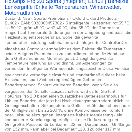
HotGrips Pro 2.0 Sports (integriert) EL402 | Beheizte
Lenkergriffe für kalte Temperaturen, Winterwetter,
Motorradfahren
Zustand: Neu - Sports-Promotions - Oxford Oxford Products -
EL402 - EAN: 5030009457302 - 5 intelligente Heizstufen: rot 55 °C,
lila 50 °C, grün 45 °C, weiß 40 °C, blau 35 °C; der Thermistor
reagiert auf Temperaturänderungen in der Umgebung und passt die
Heizleistung entsprechend an, wobei die gewählte
Temperatureinstellung beibehalten wird. Integrierter ControllerDer
eingebaute Controller ermöglicht es dem Fahrer, die Temperatur
seiner Hotgrips Pro mühelos zu kontrollieren, ohne die Hand aus
dem Griff zu nehmen. Mehrfarbige LED zeigt die gewählte
Temperatureinstellung an und dimmt, um Ablenkungen zu
vermeiden. Intelligenter Wärmeeinstellungsspeicher Diese Funktion
speichert die vorherige Heizstufe und standardmäßig diese beim
Einschalten, spart Zeit bei regelmäßigem Gebrauch.
Batteriesparmodi Schützt vor leeren Batterien, wenn Sie also
vergessen, den Schalter auszuschalten, wird es für Sie tun!
HotGrips Pro 2.0 bietet einen zusätzlichen Batteriesparmodus für
Lithium-Batterien, der jetzt bei Hochleistungsmotorrädern üblich ist.
Griffeigenschaften: Silikongeformte Griffe - erhöht die Lebensdauer
der Griffigkeit um bis zu 200 %, ohne Kompromisse bei Komfort
oder Leistung einzugehen. Integrierte Kabelzugentlastung - ein
kompakterer Kabelausgang ermöglicht eine Reduzierung der
Griffgröße. Passend für Lenker mit 22 mm Durchmesser. Grifflänge
von 132 mm, kann aber bei Bedarf auf 123, 120 oder 117 mm