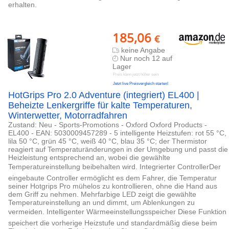
erhalten.
185,06
€
keine Angabe
Nur noch 12 auf
Lager
Preis kann jetzt höher sein
Jetzt live Preisvergleich starten!
HotGrips Pro 2.0 Adventure (integriert) EL400 |
Beheizte Lenkergriffe für kalte Temperaturen,
Winterwetter, Motorradfahren
Zustand: Neu - Sports-Promotions - Oxford Oxford Products -
EL400 - EAN: 5030009457289 - 5 intelligente Heizstufen: rot 55 °C,
lila 50 °C, grün 45 °C, weiß 40 °C, blau 35 °C; der Thermistor
reagiert auf Temperaturänderungen in der Umgebung und passt die
Heizleistung entsprechend an, wobei die gewählte
Temperatureinstellung beibehalten wird. Integrierter ControllerDer
eingebaute Controller ermöglicht es dem Fahrer, die Temperatur
seiner Hotgrips Pro mühelos zu kontrollieren, ohne die Hand aus
dem Griff zu nehmen. Mehrfarbige LED zeigt die gewählte
Temperatureinstellung an und dimmt, um Ablenkungen zu
vermeiden. Intelligenter Wärmeeinstellungsspeicher Diese Funktion
speichert die vorherige Heizstufe und standardmäßig diese beim