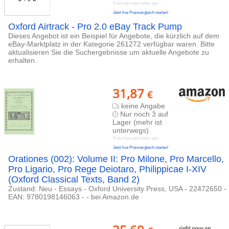
Preis kann jetzt höher sein
Jetzt live Preisvergleich starten!
Oxford Airtrack - Pro 2.0 eBay Track Pump
Dieses Angebot ist ein Beispiel für Angebote, die kürzlich auf dem
eBay-Marktplatz in der Kategorie 261272 verfügbar waren. Bitte
aktualisieren Sie die Suchergebnisse um aktuelle Angebote zu
erhalten.
31,87
€
keine Angabe
Nur noch 3 auf
Lager (mehr ist
unterwegs).
Preis kann jetzt höher sein
Jetzt live Preisvergleich starten!
Orationes (002): Volume II: Pro Milone, Pro Marcello,
Pro Ligario, Pro Rege Deiotaro, Philippicae I-XIV
(Oxford Classical Texts, Band 2)
Zustand: Neu - Essays - Oxford University Press, USA - 22472650 -
EAN: 9780198146063 - - bei Amazon.de