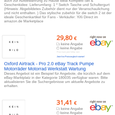
auch zur Aufbewahrung zu Hause ideal Komplett-Set &
Geschenkidee: Lieferumfang: 1 * Switch Tasche und Schultergurt
(Hinweis: Abgebildetes Zubehör dient nur der Veranschaulichung
und nicht enthalten. ) Das stylische zubehör für die switch 2 ist der
ideale Geschenkartikel für Fans - Verkäufer: YiXi Direct im
amazon.de Marketplace
29,80
€
keine Angabe
keine Angabe
Preis kann jetzt höher sein
Jetzt live Preisvergleich starten!
Oxford Airtrack - Pro 2.0 eBay Track Pumpe
Motorräder Motorrad Werkstatt Wartung
Dieses Angebot ist ein Beispiel für Angebote, die kürzlich auf dem
eBay-Marktplatz in der Kategorie 180035 verfügbar waren. Bitte
aktualisieren Sie die Suchergebnisse um aktuelle Angebote zu
erhalten.
31,41
€
keine Angabe
keine Angabe