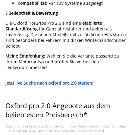
Kompatibilität:
Für 12V-Systeme ausgelegt
? Beliebtheit & Bewertung
Die Oxford HotGrips Pro 2.0 sind eine
etablierte
Standardlösung
für Ganzjahresfahrer und gelten als
zuverlässig. Die neuen Modelle mit zusätzlichen Heizstufen
sind besonders bei Fahrern mit dicken Winterhandschuhen
beliebt.
Meine Empfehlung:
Wählen Sie die Variante passend zu
Ihrem Motorradtyp und prüfen Sie vorher den
Lenkerdurchmesser!
Jetzt live Suche nach oxford pro 2.0 starten!
Oxford pro 2.0 Angebote aus dem
beliebtesten Preisbereich*
Durch Käufe über Links zu Händlern kann diese Website eine Provision erhalten,
u.a. durch das eBay Partner Network und das AmazonPartnerNet