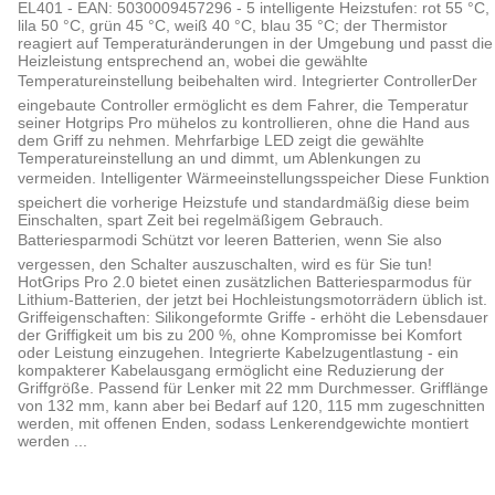
EL401 - EAN: 5030009457296 - 5 intelligente Heizstufen: rot 55 °C,
lila 50 °C, grün 45 °C, weiß 40 °C, blau 35 °C; der Thermistor
reagiert auf Temperaturänderungen in der Umgebung und passt die
Heizleistung entsprechend an, wobei die gewählte
Temperatureinstellung beibehalten wird. Integrierter ControllerDer
eingebaute Controller ermöglicht es dem Fahrer, die Temperatur
seiner Hotgrips Pro mühelos zu kontrollieren, ohne die Hand aus
dem Griff zu nehmen. Mehrfarbige LED zeigt die gewählte
Temperatureinstellung an und dimmt, um Ablenkungen zu
vermeiden. Intelligenter Wärmeeinstellungsspeicher Diese Funktion
speichert die vorherige Heizstufe und standardmäßig diese beim
Einschalten, spart Zeit bei regelmäßigem Gebrauch.
Batteriesparmodi Schützt vor leeren Batterien, wenn Sie also
vergessen, den Schalter auszuschalten, wird es für Sie tun!
HotGrips Pro 2.0 bietet einen zusätzlichen Batteriesparmodus für
Lithium-Batterien, der jetzt bei Hochleistungsmotorrädern üblich ist.
Griffeigenschaften: Silikongeformte Griffe - erhöht die Lebensdauer
der Griffigkeit um bis zu 200 %, ohne Kompromisse bei Komfort
oder Leistung einzugehen. Integrierte Kabelzugentlastung - ein
kompakterer Kabelausgang ermöglicht eine Reduzierung der
Griffgröße. Passend für Lenker mit 22 mm Durchmesser. Grifflänge
von 132 mm, kann aber bei Bedarf auf 120, 115 mm zugeschnitten
werden, mit offenen Enden, sodass Lenkerendgewichte montiert
werden ...