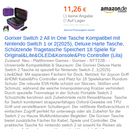
11,26
€
keine Angabe
Auf Lager
Preis kann jetzt höher sein
Jetzt live Preisvergleich starten!
Gorixer Switch 2 All In One Tasche Kompatibel mit
Nintendo Switch 1 or 2(2025), Deluxe Harte Tasche,
Schützende Tragetasche Speichert 18 Spiele für
Original&Lite&OLED&Konsole&Pro Controller (Lila)
Zustand: Neu - Plattformen Games - Gorixer - NTT22B - -
Universelle Kompatibilität & Stauraum: Die Gorixer Deluxe Harte
Switch 2 Tasche ist speziell für Nintendo Switch 2 ,1(2025)
Lite&Oled. Mit separaten Fächern für Dock, Netzteil, für Joycon Griff
&HDMI Kabel&Pro Controller und Platz für 18 Spielekarten Rundum
Schutz: Die robuste EVA Hülle schützt vor Stürzen, Stößen und
Schmutz, während die weiche Innenpolsterung Kratzer verhindert.
Durch spezielle Trennstege in der Schutz Portable Switch 2
Schutzhülle berühren sich Zubehörteile nicht Reise&Hause: Tasche
für Switch kombiniert strapazierfähiges Oxford-Gewebe mit TPU
Griff und verstellbarem Schultergurt. Der reißfeste Reißverschluss rt
einfachen Zugriff perfekt für unterwegs oder als Zubehör für die
Switch 2 zu Hause Multifunktionaler Begleiter: Die Gorixer Tasche
bietet zusätzliche Fächer für Kabel, Spiele und Controller. Die
praktische Tasche für nintendo switch 2 ist sowohl für Reisen als