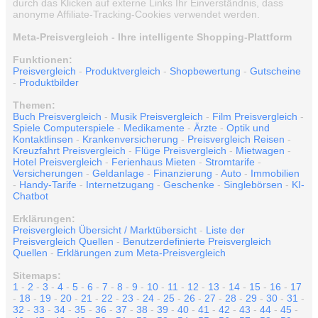
durch das Klicken auf externe Links Ihr Einverständnis, dass
anonyme Affiliate-Tracking-Cookies verwendet werden.
Meta-Preisvergleich - Ihre intelligente Shopping-Plattform
Funktionen:
Preisvergleich
-
Produktvergleich
-
Shopbewertung
-
Gutscheine
-
Produktbilder
Themen:
Buch Preisvergleich
-
Musik Preisvergleich
-
Film Preisvergleich
-
Spiele Computerspiele
-
Medikamente
-
Ärzte
-
Optik und
Kontaktlinsen
-
Krankenversicherung
-
Preisvergleich Reisen
-
Kreuzfahrt Preisvergleich
-
Flüge Preisvergleich
-
Mietwagen
-
Hotel Preisvergleich
-
Ferienhaus Mieten
-
Stromtarife
-
Versicherungen
-
Geldanlage
-
Finanzierung
-
Auto
-
Immobilien
-
Handy-Tarife
-
Internetzugang
-
Geschenke
-
Singlebörsen
-
KI-
Chatbot
Erklärungen:
Preisvergleich Übersicht / Marktübersicht
-
Liste der
Preisvergleich Quellen
-
Benutzerdefinierte Preisvergleich
Quellen
-
Erklärungen zum Meta-Preisvergleich
Sitemaps:
1
-
2
-
3
-
4
-
5
-
6
-
7
-
8
-
9
-
10
-
11
-
12
-
13
-
14
-
15
-
16
-
17
-
18
-
19
-
20
-
21
-
22
-
23
-
24
-
25
-
26
-
27
-
28
-
29
-
30
-
31
-
32
-
33
-
34
-
35
-
36
-
37
-
38
-
39
-
40
-
41
-
42
-
43
-
44
-
45
-