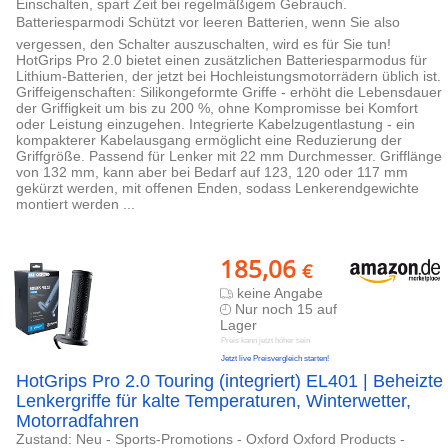
Einschalten, spart Zeit bei regelmäßigem Gebrauch.
Batteriesparmodi Schützt vor leeren Batterien, wenn Sie also
vergessen, den Schalter auszuschalten, wird es für Sie tun!
HotGrips Pro 2.0 bietet einen zusätzlichen Batteriesparmodus für
Lithium-Batterien, der jetzt bei Hochleistungsmotorrädern üblich ist.
Griffeigenschaften: Silikongeformte Griffe - erhöht die Lebensdauer
der Griffigkeit um bis zu 200 %, ohne Kompromisse bei Komfort
oder Leistung einzugehen. Integrierte Kabelzugentlastung - ein
kompakterer Kabelausgang ermöglicht eine Reduzierung der
Griffgröße. Passend für Lenker mit 22 mm Durchmesser. Grifflänge
von 132 mm, kann aber bei Bedarf auf 123, 120 oder 117 mm
gekürzt werden, mit offenen Enden, sodass Lenkerendgewichte
montiert werden ...
185,06
€
keine Angabe
Nur noch 15 auf
Lager
Preis kann jetzt höher sein
Jetzt live Preisvergleich starten!
HotGrips Pro 2.0 Touring (integriert) EL401 | Beheizte
Lenkergriffe für kalte Temperaturen, Winterwetter,
Motorradfahren
Zustand: Neu - Sports-Promotions - Oxford Oxford Products -