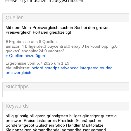
Preise ist grundsätzlich ausgeschlossen.
Quellen
Mit dem Meta-Preisvergleich suchen Sie bei den großen
Preisvergleich Portalen gleichzeitig!
9
Ergebnisse aus 8 Quellen:
amazon:4 billiger.de:3 buycentral:0 ebay:0 kelkooshopping:0
quoka:0 shopping24:0 yadore:2
+ Quellen hinzufügen
Ergebnisse vom 6.7.2026 um 1:19
Aktualisieren:
oxford hotgrips advanced integrated touring
preisvergleich
Suchtipps
Keywords
billig günstig billigsten günstigsten billiger günstiger guenstig
preiswert Preise Listenpreis Preisliste Schnäppchen
Sonderangebot Gutschein Shop Händler Marktplätze
Kleinanzeigen Versandhandel Versandhäuser versand