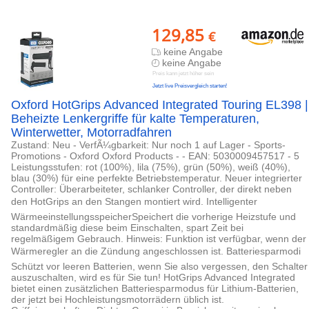
129,85
€
keine Angabe
keine Angabe
Preis kann jetzt höher sein
Jetzt live Preisvergleich starten!
Oxford HotGrips Advanced Integrated Touring EL398 |
Beheizte Lenkergriffe für kalte Temperaturen,
Winterwetter, Motorradfahren
Zustand: Neu - VerfÃ¼gbarkeit: Nur noch 1 auf Lager - Sports-
Promotions - Oxford Oxford Products - - EAN: 5030009457517 - 5
Leistungsstufen: rot (100%), lila (75%), grün (50%), weiß (40%),
blau (30%) für eine perfekte Betriebstemperatur. Neuer integrierter
Controller: Überarbeiteter, schlanker Controller, der direkt neben
den HotGrips an den Stangen montiert wird. Intelligenter
WärmeeinstellungsspeicherSpeichert die vorherige Heizstufe und
standardmäßig diese beim Einschalten, spart Zeit bei
regelmäßigem Gebrauch. Hinweis: Funktion ist verfügbar, wenn der
Wärmeregler an die Zündung angeschlossen ist. Batteriesparmodi
Schützt vor leeren Batterien, wenn Sie also vergessen, den Schalter
auszuschalten, wird es für Sie tun! HotGrips Advanced Integrated
bietet einen zusätzlichen Batteriesparmodus für Lithium-Batterien,
der jetzt bei Hochleistungsmotorrädern üblich ist.