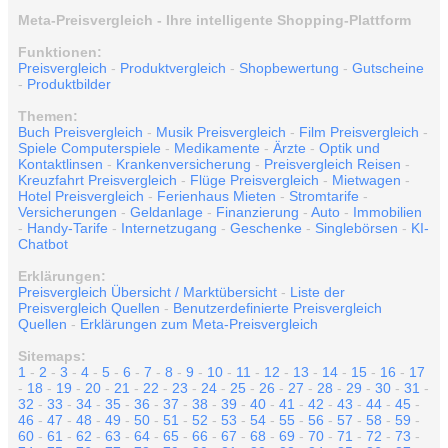
Meta-Preisvergleich - Ihre intelligente Shopping-Plattform
Funktionen:
Preisvergleich
-
Produktvergleich
-
Shopbewertung
-
Gutscheine
-
Produktbilder
Themen:
Buch Preisvergleich
-
Musik Preisvergleich
-
Film Preisvergleich
-
Spiele Computerspiele
-
Medikamente
-
Ärzte
-
Optik und
Kontaktlinsen
-
Krankenversicherung
-
Preisvergleich Reisen
-
Kreuzfahrt Preisvergleich
-
Flüge Preisvergleich
-
Mietwagen
-
Hotel Preisvergleich
-
Ferienhaus Mieten
-
Stromtarife
-
Versicherungen
-
Geldanlage
-
Finanzierung
-
Auto
-
Immobilien
-
Handy-Tarife
-
Internetzugang
-
Geschenke
-
Singlebörsen
-
KI-
Chatbot
Erklärungen:
Preisvergleich Übersicht / Marktübersicht
-
Liste der
Preisvergleich Quellen
-
Benutzerdefinierte Preisvergleich
Quellen
-
Erklärungen zum Meta-Preisvergleich
Sitemaps:
1
-
2
-
3
-
4
-
5
-
6
-
7
-
8
-
9
-
10
-
11
-
12
-
13
-
14
-
15
-
16
-
17
-
18
-
19
-
20
-
21
-
22
-
23
-
24
-
25
-
26
-
27
-
28
-
29
-
30
-
31
-
32
-
33
-
34
-
35
-
36
-
37
-
38
-
39
-
40
-
41
-
42
-
43
-
44
-
45
-
46
-
47
-
48
-
49
-
50
-
51
-
52
-
53
-
54
-
55
-
56
-
57
-
58
-
59
-
60
-
61
-
62
-
63
-
64
-
65
-
66
-
67
-
68
-
69
-
70
-
71
-
72
-
73
-