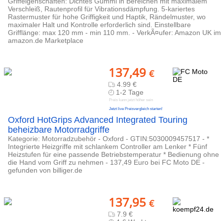
Griffeigenschaften: Dichtes Gummi in Bereichen mit maximalem
Verschleiß, Rautenprofil für Vibrationsdämpfung. 5-kariertes
Rastermuster für hohe Griffigkeit und Haptik, Rändelmuster, wo
maximaler Halt und Kontrolle erforderlich sind. Einstellbare
Grifflänge: max 120 mm - min 110 mm. - VerkÃ¤ufer: Amazon UK im
amazon.de Marketplace
137,49
€
4.99 €
1-2 Tage
Preis kann jetzt höher sein
Jetzt live Preisvergleich starten!
Oxford HotGrips Advanced Integrated Touring
beheizbare Motorradgriffe
Kategorie: Motorradzubehör - Oxford - GTIN:5030009457517 - *
Integrierte Heizgriffe mit schlankem Controller am Lenker * Fünf
Heizstufen für eine passende Betriebstemperatur * Bedienung ohne
die Hand vom Griff zu nehmen - 137,49 Euro bei FC Moto DE -
gefunden von billiger.de
137,95
€
7.9 €