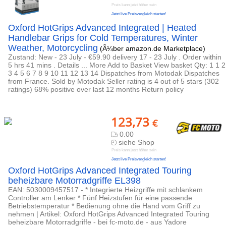
Preis kann jetzt höher sein
Jetzt live Preisvergleich starten!
Oxford HotGrips Advanced Integrated | Heated
Handlebar Grips for Cold Temperatures, Winter
Weather, Motorcycling
(Ã¼ber amazon.de Marketplace)
Zustand: New - 23 July - €59.90 delivery 17 - 23 July . Order within
5 hrs 41 mins . Details ... More Add to Basket View basket Qty: 1 1 2
3 4 5 6 7 8 9 10 11 12 13 14 Dispatches from Motodak Dispatches
from France. Sold by Motodak Seller rating is 4 out of 5 stars (302
ratings) 68% positive over last 12 months Return policy
123,73
€
0.00
siehe Shop
Preis kann jetzt höher sein
Jetzt live Preisvergleich starten!
Oxford HotGrips Advanced Integrated Touring
beheizbare Motorradgriffe EL398
EAN: 5030009457517 - * Integrierte Heizgriffe mit schlankem
Controller am Lenker * Fünf Heizstufen für eine passende
Betriebstemperatur * Bedienung ohne die Hand vom Griff zu
nehmen | Artikel: Oxford HotGrips Advanced Integrated Touring
beheizbare Motorradgriffe - bei fc-moto.de - aus Yadore