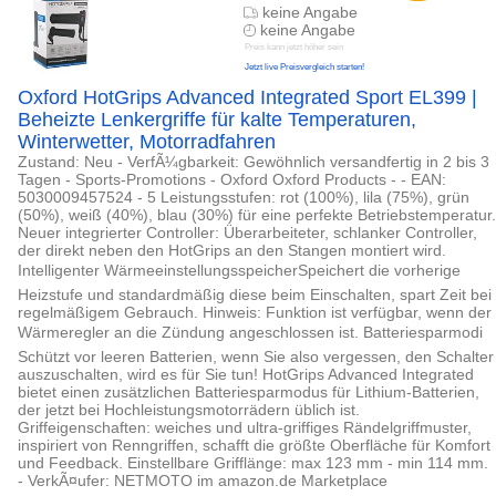
keine Angabe
keine Angabe
Preis kann jetzt höher sein
Jetzt live Preisvergleich starten!
Oxford HotGrips Advanced Integrated Sport EL399 |
Beheizte Lenkergriffe für kalte Temperaturen,
Winterwetter, Motorradfahren
Zustand: Neu - VerfÃ¼gbarkeit: Gewöhnlich versandfertig in 2 bis 3
Tagen - Sports-Promotions - Oxford Oxford Products - - EAN:
5030009457524 - 5 Leistungsstufen: rot (100%), lila (75%), grün
(50%), weiß (40%), blau (30%) für eine perfekte Betriebstemperatur.
Neuer integrierter Controller: Überarbeiteter, schlanker Controller,
der direkt neben den HotGrips an den Stangen montiert wird.
Intelligenter WärmeeinstellungsspeicherSpeichert die vorherige
Heizstufe und standardmäßig diese beim Einschalten, spart Zeit bei
regelmäßigem Gebrauch. Hinweis: Funktion ist verfügbar, wenn der
Wärmeregler an die Zündung angeschlossen ist. Batteriesparmodi
Schützt vor leeren Batterien, wenn Sie also vergessen, den Schalter
auszuschalten, wird es für Sie tun! HotGrips Advanced Integrated
bietet einen zusätzlichen Batteriesparmodus für Lithium-Batterien,
der jetzt bei Hochleistungsmotorrädern üblich ist.
Griffeigenschaften: weiches und ultra-griffiges Rändelgriffmuster,
inspiriert von Renngriffen, schafft die größte Oberfläche für Komfort
und Feedback. Einstellbare Grifflänge: max 123 mm - min 114 mm.
- VerkÃ¤ufer: NETMOTO im amazon.de Marketplace