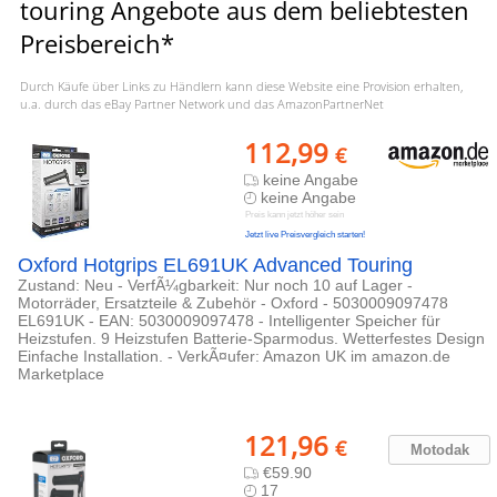
touring Angebote aus dem beliebtesten
Preisbereich*
Durch Käufe über Links zu Händlern kann diese Website eine Provision erhalten,
u.a. durch das eBay Partner Network und das AmazonPartnerNet
112,99
€
keine Angabe
keine Angabe
Preis kann jetzt höher sein
Jetzt live Preisvergleich starten!
Oxford Hotgrips EL691UK Advanced Touring
Zustand: Neu - VerfÃ¼gbarkeit: Nur noch 10 auf Lager -
Motorräder, Ersatzteile & Zubehör - Oxford - 5030009097478
EL691UK - EAN: 5030009097478 - Intelligenter Speicher für
Heizstufen. 9 Heizstufen Batterie-Sparmodus. Wetterfestes Design
Einfache Installation. - VerkÃ¤ufer: Amazon UK im amazon.de
Marketplace
121,96
€
Motodak
€59.90
17