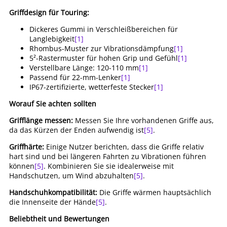
Griffdesign für Touring:
Dickeres Gummi in Verschleißbereichen für
Langlebigkeit
[1]
Rhombus-Muster zur Vibrationsdämpfung
[1]
5²-Rastermuster für hohen Grip und Gefühl
[1]
Verstellbare Länge: 120-110 mm
[1]
Passend für 22-mm-Lenker
[1]
IP67-zertifizierte, wetterfeste Stecker
[1]
Worauf Sie achten sollten
Grifflänge messen:
Messen Sie Ihre vorhandenen Griffe aus,
da das Kürzen der Enden aufwendig ist
[5]
.
Griffhärte:
Einige Nutzer berichten, dass die Griffe relativ
hart sind und bei längeren Fahrten zu Vibrationen führen
können
[5]
. Kombinieren Sie sie idealerweise mit
Handschutzen, um Wind abzuhalten
[5]
.
Handschuhkompatibilität:
Die Griffe wärmen hauptsächlich
die Innenseite der Hände
[5]
.
Beliebtheit und Bewertungen