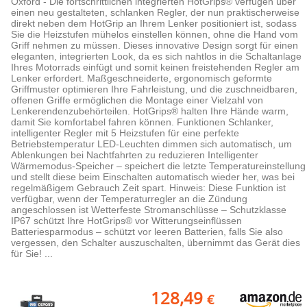
Oxford - Die fortschrittlichen integrierten HotGrips® verfügen über
einen neu gestalteten, schlanken Regler, der nun praktischerweise
direkt neben dem HotGrip an Ihrem Lenker positioniert ist, sodass
Sie die Heizstufen mühelos einstellen können, ohne die Hand vom
Griff nehmen zu müssen. Dieses innovative Design sorgt für einen
eleganten, integrierten Look, da es sich nahtlos in die Schaltanlage
Ihres Motorrads einfügt und somit keinen freistehenden Regler am
Lenker erfordert. Maßgeschneiderte, ergonomisch geformte
Griffmuster optimieren Ihre Fahrleistung, und die zuschneidbaren,
offenen Griffe ermöglichen die Montage einer Vielzahl von
Lenkerendenzubehörteilen. HotGrips® halten Ihre Hände warm,
damit Sie komfortabel fahren können. Funktionen Schlanker,
intelligenter Regler mit 5 Heizstufen für eine perfekte
Betriebstemperatur LED-Leuchten dimmen sich automatisch, um
Ablenkungen bei Nachtfahrten zu reduzieren Intelligenter
Wärmemodus-Speicher – speichert die letzte Temperatureinstellung
und stellt diese beim Einschalten automatisch wieder her, was bei
regelmäßigem Gebrauch Zeit spart. Hinweis: Diese Funktion ist
verfügbar, wenn der Temperaturregler an die Zündung
angeschlossen ist Wetterfeste Stromanschlüsse – Schutzklasse
IP67 schützt Ihre HotGrips® vor Witterungseinflüssen
Batteriesparmodus – schützt vor leeren Batterien, falls Sie also
vergessen, den Schalter auszuschalten, übernimmt das Gerät dies
für Sie! ...
128,49
€