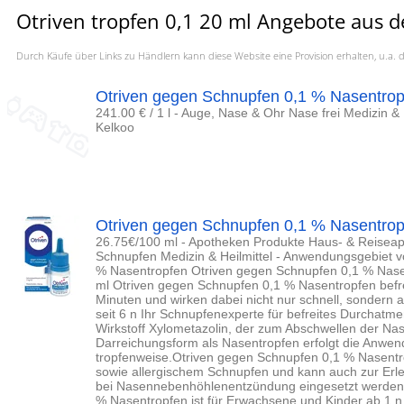
Otriven tropfen 0,1 20 ml Angebote aus d
Durch Käufe über Links zu Händlern kann diese Website eine Provision erhalten, u.
Otriven gegen Schnupfen 0,1 % Nasentrop
241.00 € / 1 l - Auge, Nase & Ohr Nase frei Medizin & 
Kelkoo
Otriven gegen Schnupfen 0,1 % Nasentrop
26.75€/100 ml - Apotheken Produkte Haus- & Reiseap
Schnupfen Medizin & Heilmittel - Anwendungsgebiet 
% Nasentropfen Otriven gegen Schnupfen 0,1 % Nasen
ml Otriven gegen Schnupfen 0,1 % Nasentropfen befre
Minuten und wirken dabei nicht nur schnell, sondern a
seit 6 n Ihr Schnupfenexperte für befreites Durchatm
Wirkstoff Xylometazolin, der zum Abschwellen der Nas
Darreichungsform als Nasentropfen erfolgt die Anwend
tropfenweise.Otriven gegen Schnupfen 0,1 % Nasentro
sowie allergischem Schnupfen und kann auch zur Erle
bei Nasennebenhöhlenentzündung eingesetzt werden.
% Nasentropfen ist für Erwachsene und Kinder ab 1 n