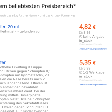
em beliebtesten Preisbereich*
a. durch das eBay Partner Network und das AmazonPartnerNet
4,82
€
fen 20 ml
Heilmittel - - gefunden von
3.95
keine Angabe
in_stock
Preis kann jetzt höher sein
Jetzt live Preisvergleich starten!
5,35
€
fen
otheke Erkältung & Grippe
3.99
von Otriven gegen Schnupfen 0,1
1-2 Werktage
tropfen mit Xylometazolin, 20
in_stock
ien die Nase bereits nach 2
Preis kann jetzt höher sein
uch langanhaltend. Otriven ist
Jetzt live Preisvergleich starten!
en enthält den bewährten
enschleimhaut dient. Bei der
ung mittels Dosierpipette
pfen bietet Hilfe bei Schnupfen
ichterung des Sekretabflusses
 Otriven gegen Schnupfen 0,1
 geeignet. Für Kinder zwischen