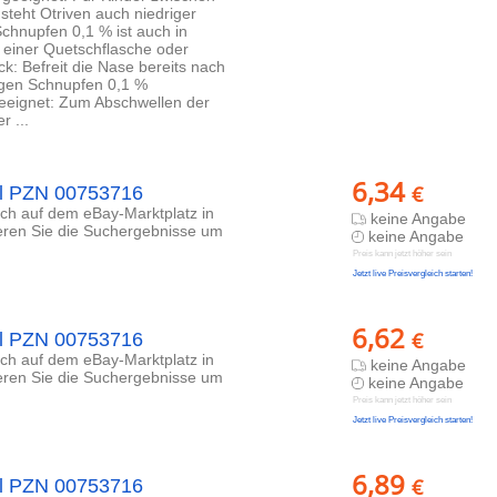
steht Otriven auch niedriger
Schnupfen 0,1 % ist auch in
 einer Quetschflasche oder
ick: Befreit die Nase bereits nach
egen Schnupfen 0,1 %
eeignet: Zum Abschwellen der
 ...
6,34
€
l PZN 00753716
lich auf dem eBay-Marktplatz in
keine Angabe
ieren Sie die Suchergebnisse um
keine Angabe
Preis kann jetzt höher sein
Jetzt live Preisvergleich starten!
6,62
€
l PZN 00753716
lich auf dem eBay-Marktplatz in
keine Angabe
ieren Sie die Suchergebnisse um
keine Angabe
Preis kann jetzt höher sein
Jetzt live Preisvergleich starten!
6,89
€
l PZN 00753716