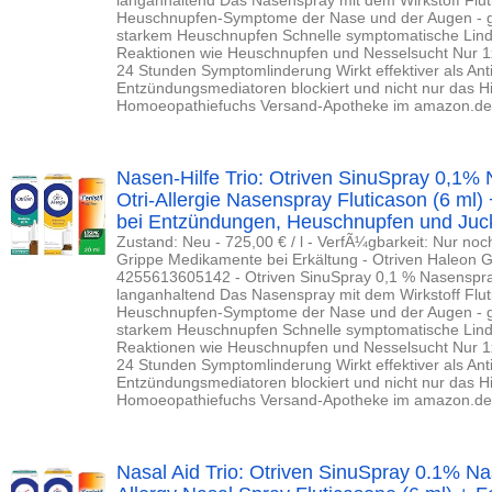
Heuschnupfen-Symptome der Nase und der Augen - gee
starkem Heuschnupfen Schnelle symptomatische Linde
Reaktionen wie Heuschnupfen und Nesselsucht Nur 1x
24 Stunden Symptomlinderung Wirkt effektiver als Anti
Entzündungsmediatoren blockiert und nicht nur das Hi
Homoeopathiefuchs Versand-Apotheke im amazon.de
Nasen-Hilfe Trio: Otriven SinuSpray 0,1%
Otri-Allergie Nasenspray Fluticason (6 ml) 
bei Entzündungen, Heuschnupfen und Juck
Zustand: Neu - 725,00 € / l - VerfÃ¼gbarkeit: Nur noc
Grippe Medikamente bei Erkältung - Otriven Haleon
4255613605142 - Otriven SinuSpray 0,1 % Nasenspray
langanhaltend Das Nasenspray mit dem Wirkstoff Flut
Heuschnupfen-Symptome der Nase und der Augen - gee
starkem Heuschnupfen Schnelle symptomatische Linde
Reaktionen wie Heuschnupfen und Nesselsucht Nur 1x
24 Stunden Symptomlinderung Wirkt effektiver als Anti
Entzündungsmediatoren blockiert und nicht nur das Hi
Homoeopathiefuchs Versand-Apotheke im amazon.de
Nasal Aid Trio: Otriven SinuSpray 0.1% Nas