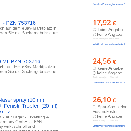
Jetzt live Preisvergleich starten!
17,92
€
ml - PZN 753716
lich auf dem eBay-Marktplatz in
keine Angabe
ieren Sie die Suchergebnisse um
keine Angabe
Preis kann jetzt höher sein
Jetzt live Preisvergleich starten!
24,56
€
0 ML PZN 753716
lich auf dem eBay-Marktplatz in
keine Angabe
ieren Sie die Suchergebnisse um
keine Angabe
Preis kann jetzt höher sein
Jetzt live Preisvergleich starten!
26,10
€
 Nasenspray (10 ml) +
+ Fenistil Tropfen (20 ml)
Spar-Abo, keine
reiz
Vesandkosten
keine Angabe
h 2 auf Lager - Erkältung &
 Germany GmbH - - EAN:
Preis kann jetzt höher sein
 wirkt schnell und
Jetzt live Preisvergleich starten!
icason bekämpft die 6 stärksten