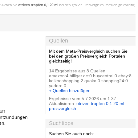
Suchen Sie
otriven tropfen 0,1 20 ml
bei den großen
Preisvergleich
Portalen gleichzeitig!
Quellen
Mit dem Meta-Preisvergleich suchen Sie
bei den großen Preisvergleich Portalen
gleichzeitig!
14
Ergebnisse aus 8 Quellen:
amazon:4 billiger.de:0 buycentral:0 ebay:8
kelkooshopping:2 quoka:0 shopping24:0
yadore:0
+ Quellen hinzufügen
Ergebnisse vom 5.7.2026 um 1:37
Aktualisieren:
otriven tropfen 0,1 20 ml
preisvergleich
off
Entzündungen
en,
Suchtipps
Suchen Sie auch nach: