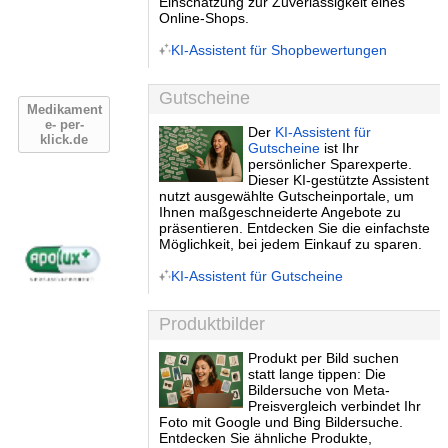
Einschätzung zur Zuverlässigkeit eines
Online-Shops.
KI-Assistent für Shopbewertungen
Gutscheine
Medikament
e- per-
Der
KI-Assistent für
klick.de
Gutscheine
ist Ihr
persönlicher Sparexperte.
Dieser KI-gestützte Assistent
nutzt ausgewählte Gutscheinportale, um
Ihnen maßgeschneiderte Angebote zu
präsentieren. Entdecken Sie die einfachste
Möglichkeit, bei jedem Einkauf zu sparen.
KI-Assistent für Gutscheine
Produktbilder
Produkt per Bild suchen
statt lange tippen: Die
Bildersuche von Meta-
Preisvergleich verbindet Ihr
Foto mit Google und Bing Bildersuche.
Entdecken Sie ähnliche Produkte,