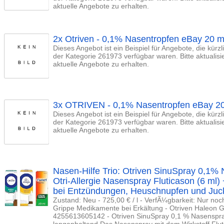
aktuelle Angebote zu erhalten.
2x Otriven - 0,1% Nasentropfen eBay 20 
Dieses Angebot ist ein Beispiel für Angebote, die kürz
der Kategorie 261973 verfügbar waren. Bitte aktualis
aktuelle Angebote zu erhalten.
3x OTRIVEN - 0,1% Nasentropfen eBay 2
Dieses Angebot ist ein Beispiel für Angebote, die kürz
der Kategorie 261973 verfügbar waren. Bitte aktualis
aktuelle Angebote zu erhalten.
Nasen-Hilfe Trio: Otriven SinuSpray 0,1%
Otri-Allergie Nasenspray Fluticason (6 ml) 
bei Entzündungen, Heuschnupfen und Juck
Zustand: Neu - 725,00 € / l - VerfÃ¼gbarkeit: Nur noc
Grippe Medikamente bei Erkältung - Otriven Haleon
4255613605142 - Otriven SinuSpray 0,1 % Nasenspray
langanhaltend Das Nasenspray mit dem Wirkstoff Flut