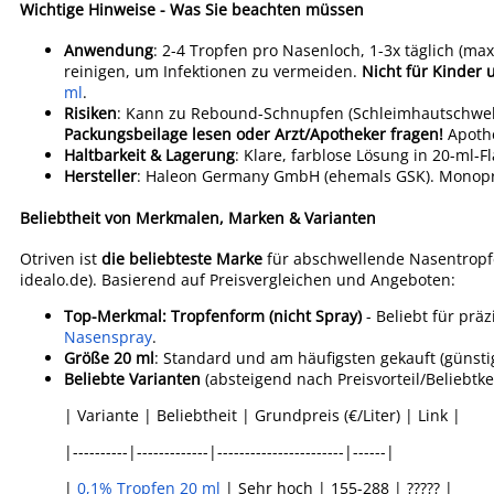
Wichtige Hinweise - Was Sie beachten müssen
Anwendung
: 2-4 Tropfen pro Nasenloch, 1-3x täglich (ma
reinigen, um Infektionen zu vermeiden.
Nicht für Kinder 
ml
.
Risiken
: Kann zu Rebound-Schnupfen (Schleimhautschwel
Packungsbeilage lesen oder Arzt/Apotheker fragen!
Apothe
Haltbarkeit & Lagerung
: Klare, farblose Lösung in 20-ml-F
Hersteller
: Haleon Germany GmbH (ehemals GSK). Monopräp
Beliebtheit von Merkmalen, Marken & Varianten
Otriven ist
die beliebteste Marke
für abschwellende Nasentropfe
idealo.de). Basierend auf Preisvergleichen und Angeboten:
Top-Merkmal: Tropfenform (nicht Spray)
- Beliebt für prä
Nasenspray
.
Größe 20 ml
: Standard und am häufigsten gekauft (günstig
Beliebte Varianten
(absteigend nach Preisvorteil/Beliebtkei
| Variante | Beliebtheit | Grundpreis (€/Liter) | Link |
|----------|-------------|-----------------------|------|
|
0,1% Tropfen 20 ml
| Sehr hoch | 155-288 | ????? |