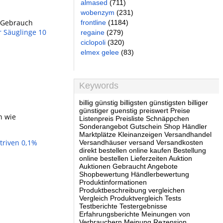
almased
(711)
wobenzym
(231)
h Gebrauch
frontline
(1184)
r Säuglinge 10
regaine
(279)
ciclopoli
(320)
elmex gelee
(83)
Keywords
billig günstig billigsten günstigsten billiger
günstiger guenstig preiswert Preise
n wie
Listenpreis Preisliste Schnäppchen
Sonderangebot Gutschein Shop Händler
Marktplätze Kleinanzeigen Versandhandel
triven 0,1%
Versandhäuser versand Versandkosten
direkt bestellen online kaufen Bestellung
online bestellen Lieferzeiten Auktion
Auktionen Gebraucht Angebote
Shopbewertung Händlerbewertung
Produktinformationen
Produktbeschreibung vergleichen
Vergleich Produktvergleich Tests
Testberichte Testergebnisse
Erfahrungsberichte Meinungen von
Verbrauchern Meinung Rezension