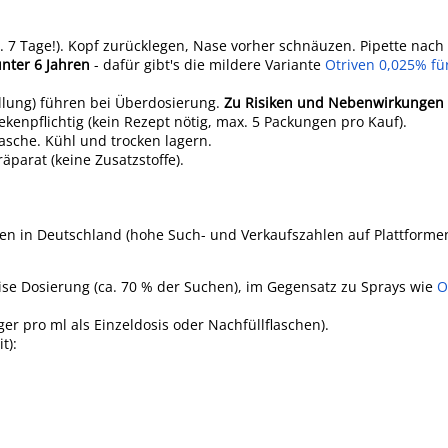
x. 7 Tage!). Kopf zurücklegen, Nase vorher schnäuzen. Pipette nac
unter 6 Jahren
- dafür gibt's die mildere Variante
Otriven 0,025% fü
lung) führen bei Überdosierung.
Zu Risiken und Nebenwirkungen
kenpflichtig (kein Rezept nötig, max. 5 Packungen pro Kauf).
lasche. Kühl und trocken lagern.
arat (keine Zusatzstoffe).
n in Deutschland (hohe Such- und Verkaufszahlen auf Plattforme
zise Dosierung (ca. 70 % der Suchen), im Gegensatz zu Sprays wie
O
er pro ml als Einzeldosis oder Nachfüllflaschen).
t):