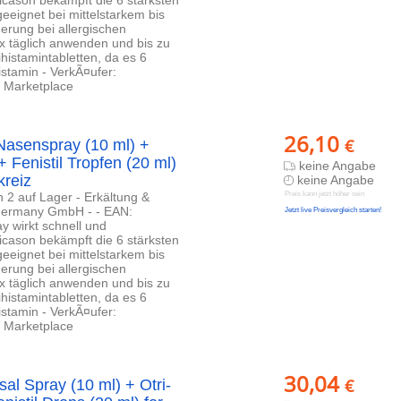
ignet bei mittelstarkem bis
rung bei allergischen
 täglich anwenden und bis zu
histamintabletten, da es 6
stamin - VerkÃ¤ufer:
 Marketplace
26,10
€
 Nasenspray (10 ml) +
+ Fenistil Tropfen (20 ml)
keine Angabe
reiz
keine Angabe
h 2 auf Lager - Erkältung &
Preis kann jetzt höher sein
 Germany GmbH - - EAN:
Jetzt live Preisvergleich starten!
 wirkt schnell und
icason bekämpft die 6 stärksten
ignet bei mittelstarkem bis
rung bei allergischen
 täglich anwenden und bis zu
histamintabletten, da es 6
stamin - VerkÃ¤ufer:
 Marketplace
30,04
€
al Spray (10 ml) + Otri-