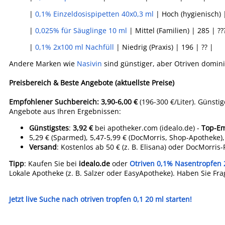
|
0,1% Einzeldosispipetten 40x0,3 ml
| Hoch (hygienisch) |
|
0,025% für Säuglinge 10 ml
| Mittel (Familien) | 285 | ??
|
0,1% 2x100 ml Nachfüll
| Niedrig (Praxis) | 196 | ?? |
Andere Marken wie
Nasivin
sind günstiger, aber Otriven domin
Preisbereich & Beste Angebote (aktuellste Preise)
Empfohlener Suchbereich: 3,90-6,00 €
(196-300 €/Liter). Günstig
Angebote aus Ihren Ergebnissen:
Günstigstes
:
3,92 €
bei apotheker.com (idealo.de) -
Top-E
5,29 € (Sparmed), 5,47-5,99 € (DocMorris, Shop-Apotheke), b
Versand
: Kostenlos ab 50 € (z. B. Elisana) oder DocMorris
Tipp
: Kaufen Sie bei
idealo.de
oder
Otriven 0,1% Nasentropfen 
Lokale Apotheke (z. B. Salzer oder EasyApotheke). Haben Sie Fr
Jetzt live Suche nach otriven tropfen 0,1 20 ml starten!