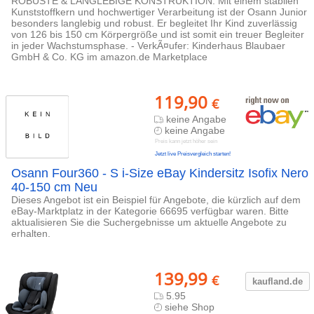
ROBUSTE & LANGLEBIGE KONSTRUKTION: Mit einem stabilen
Kunststoffkern und hochwertiger Verarbeitung ist der Osann Junior
besonders langlebig und robust. Er begleitet Ihr Kind zuverlässig
von 126 bis 150 cm Körpergröße und ist somit ein treuer Begleiter
in jeder Wachstumsphase. - VerkÃ¤ufer: Kinderhaus Blaubaer
GmbH & Co. KG im amazon.de Marketplace
119,90
€
keine Angabe
keine Angabe
Preis kann jetzt höher sein
Jetzt live Preisvergleich starten!
Osann Four360 - S i-Size eBay Kindersitz Isofix Nero
40-150 cm Neu
Dieses Angebot ist ein Beispiel für Angebote, die kürzlich auf dem
eBay-Marktplatz in der Kategorie 66695 verfügbar waren. Bitte
aktualisieren Sie die Suchergebnisse um aktuelle Angebote zu
erhalten.
139,99
€
kaufland.d
e
5.95
siehe Shop