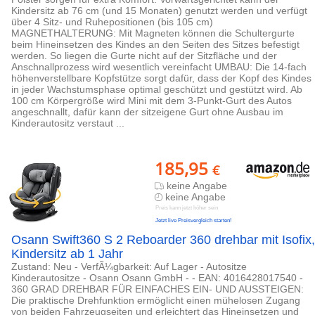
Kindersitz ab 76 cm (und 15 Monaten) genutzt werden und verfügt
über 4 Sitz- und Ruhepositionen (bis 105 cm)
MAGNETHALTERUNG: Mit Magneten können die Schultergurte
beim Hineinsetzen des Kindes an den Seiten des Sitzes befestigt
werden. So liegen die Gurte nicht auf der Sitzfläche und der
Anschnallprozess wird wesentlich vereinfacht UMBAU: Die 14-fach
höhenverstellbare Kopfstütze sorgt dafür, dass der Kopf des Kindes
in jeder Wachstumsphase optimal geschützt und gestützt wird. Ab
100 cm Körpergröße wird Mini mit dem 3-Punkt-Gurt des Autos
angeschnallt, dafür kann der sitzeigene Gurt ohne Ausbau im
Kinderautositz verstaut ...
185,95
€
keine Angabe
keine Angabe
Preis kann jetzt höher sein
Jetzt live Preisvergleich starten!
Osann Swift360 S 2 Reboarder 360 drehbar mit Isofix,
Kindersitz ab 1 Jahr
Zustand: Neu - VerfÃ¼gbarkeit: Auf Lager - Autositze
Kinderautositze - Osann Osann GmbH - - EAN: 4016428017540 -
360 GRAD DREHBAR FÜR EINFACHES EIN- UND AUSSTEIGEN:
Die praktische Drehfunktion ermöglicht einen mühelosen Zugang
von beiden Fahrzeugseiten und erleichtert das Hineinsetzen und