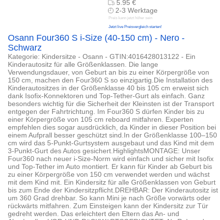
5.95 €
2-3 Werktage
Preis kann jetzt höher sein
Jetzt live Preisvergleich starten!
Osann Four360 S i-Size (40-150 cm) - Nero -
Schwarz
Kategorie: Kindersitze - Osann - GTIN:4016428013122 - Ein
Kinderautositz für alle Größenklassen. Die lange
Verwendungsdauer, von Geburt an bis zu einer Körpergröße von
150 cm, machen den Four360 S so einzigartig.Die Installation des
Kinderautositzes in der Größenklasse 40 bis 105 cm erweist sich
dank Isofix-Konnektoren und Top-Tether-Gurt als einfach. Ganz
besonders wichtig für die Sicherheit der Kleinsten ist der Transport
entgegen der Fahrtrichtung. Im Four360 S dürfen Kinder bis zu
einer Körpergröße von 105 cm reboard mitfahren. Experten
empfehlen dies sogar ausdrücklich, da Kinder in dieser Position bei
einem Aufprall besser geschützt sind.In der Größenklasse 100–150
cm wird das 5-Punkt-Gurtsystem ausgebaut und das Kind mit dem
3-Punkt-Gurt des Autos gesichert.HighlightsMONTAGE: Unser
Four360 nach neuer i-Size-Norm wird einfach und sicher mit Isofix
und Top-Tether im Auto montiert. Er kann für Kinder ab Geburt bis
zu einer Körpergröße von 150 cm verwendet werden und wächst
mit dem Kind mit. Ein Kindersitz für alle Größenklassen von Geburt
bis zum Ende der Kindersitzpflicht.DREHBAR: Der Kinderautositz ist
um 360 Grad drehbar. So kann Mini je nach Größe vorwärts oder
rückwärts mitfahren. Zum Einsteigen kann der Kindersitz zur Tür
gedreht werden. Das erleichtert den Eltern das An- und