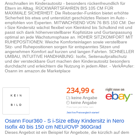
Anschnallen im Kinderautositz - besonders rückenfreundlich für
Eltern im Alltag. RÜCKWÄRTSFAHREN BIS 105 CM FÜR
MAXIMALE SICHERHEIT: Die Reboarder-Funktion bietet erhöhte
Sicherheit bis etwa und unterstützt geschütztes Reisen im Auto -
empfohlen von Experten. MITWACHSEND VON 76 BIS 150 CM: Der
i-Size Kindersitz wächst flexibel von Kleinkind bis Schulkind mit und
passt sich dank höhenverstellbarer Kopfstütze und Gurtanpassung
optimal an jede Wachstumsphase an. HOHER SITZKOMFORT MIT
RUHEPOSITIONEN: Weiche Komforteinlagen sowie verstellbare
Sitz- und Ruhepositionen sorgen für entspanntes Sitzen und
angenehmen Komfort auf kurzen und langen Fahrten. SCHNELLER
UMBAU, INTUITIVE HANDHABUNG: Isofix, Seitenaufprallschutz
und der versteckbare Gurt machen den Kinderautositz besonders
durchdacht und erleichtern die Nutzung in jedem Alter. - VerkÃ¤ufer:
Osann im amazon.de Marketplace
234,99
€
keine Angabe
keine Angabe
Preis kann jetzt höher sein
Jetzt live Preisvergleich starten!
Osann Four360 - S i-Size eBay Kindersitz in Nero
Isofix 40 bis 150 cm NEU/OVP 360Grad
Dieses Angebot ist ein Beispiel für Angebote, die kürzlich auf dem