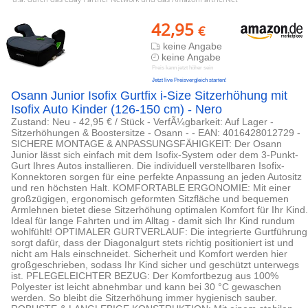
42,95
€
keine Angabe
keine Angabe
Preis kann jetzt höher sein
Jetzt live Preisvergleich starten!
Osann Junior Isofix Gurtfix i-Size Sitzerhöhung mit
Isofix Auto Kinder (126-150 cm) - Nero
Zustand: Neu - 42,95 € / Stück - VerfÃ¼gbarkeit: Auf Lager -
Sitzerhöhungen & Boostersitze - Osann - - EAN: 4016428012729 -
SICHERE MONTAGE & ANPASSUNGSFÄHIGKEIT: Der Osann
Junior lässt sich einfach mit dem Isofix-System oder dem 3-Punkt-
Gurt Ihres Autos installieren. Die individuell verstellbaren Isofix-
Konnektoren sorgen für eine perfekte Anpassung an jeden Autositz
und ren höchsten Halt. KOMFORTABLE ERGONOMIE: Mit einer
großzügigen, ergonomisch geformten Sitzfläche und bequemen
Armlehnen bietet diese Sitzerhöhung optimalen Komfort für Ihr Kind.
Ideal für lange Fahrten und im Alltag - damit sich Ihr Kind rundum
wohlfühlt! OPTIMALER GURTVERLAUF: Die integrierte Gurtführung
sorgt dafür, dass der Diagonalgurt stets richtig positioniert ist und
nicht am Hals einschneidet. Sicherheit und Komfort werden hier
großgeschrieben, sodass Ihr Kind sicher und geschützt unterwegs
ist. PFLEGELEICHTER BEZUG: Der Komfortbezug aus 100%
Polyester ist leicht abnehmbar und kann bei 30 °C gewaschen
werden. So bleibt die Sitzerhöhung immer hygienisch sauber.