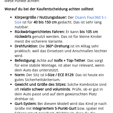
diese Punkte achten:
Worauf du bei der Kaufentscheidung achten solltest
Körpergröße / Nutzungsdauer:
Der
Osann Four360 S i-
Size
ist für
40 bis 150 cm
gedacht. Das ist sehr lang
nutzbar.
Rückwärtsgerichtetes Fahren:
Er kann
bis 105 cm
rückwärts
genutzt werden. Das ist für kleine Kinder
meist die sicherere Variante.
Drehfunktion:
Die
360°-Drehung
ist im Alltag sehr
praktisch, weil das Einsetzen und Anschnallen leichter
wird.
Befestigung:
Achte auf
Isofix + Top-Tether
. Das sorgt
für eine stabile Montage, ist aber nur relevant, wenn
dein Auto das unterstützt.
Norm:
Der Sitz ist
i-Size / ECE R129
. Das ist heute ein
gutes Sicherheitskriterium.
Gewicht und Größe des Sitzes:
Solche Kombisitze sind
oft
relativ schwer und voluminös
. Prüfe, ob er gut in
dein Auto passt und auf dem gewünschten Platz
drehbar ist.
Gurt-System:
Bei diesem Modell wird das Kind je nach
Größe mit
integriertem 5-Punkt-Gurt
bzw. später mit