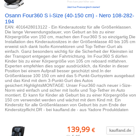
Preis kann jetzt höher sein
Jetzt live Preisvergleich starten!
Osann Four360 S i-Size (40-150 cm) - Nero 108-282-
194
EAN: 4016428013122 - Ein Kinderautositz für alle Größenklassen.
Die lange Verwendungsdauer, von Geburt an bis zu einer
Körpergröße von 150 cm, machen den Four360 S so einzigartig.Die
Installation des Kinderautositzes in der Größenklasse 40 bis 105 cm
erweist sich dank Isofix-Konnektoren und Top-Tether-Gurt als
einfach. Ganz besonders wichtig für die Sicherheit der Kleinsten ist
der Transport entgegen der Fahrtrichtung. Im Four360 S dürfen
Kinder bis zu einer Körpergröße von 105 cm reboard mitfahren.
Experten empfehlen dies sogar ausdrücklich, da Kinder in dieser
Position bei einem Aufprall besser geschützt sind.In der
Größenklasse 100 150 cm wird das 5-Punkt-Gurtsystem ausgebaut
und das Kind mit dem 3-Punkt-Gurt des Autos
gesichert.HighlightsMONTAGE: Unser Four360 nach neuer i-Size-
Norm wird einfach und sicher mit Isofix und Top-Tether im Auto
montiert. Er kann für Kinder ab Geburt bis zu einer Körpergröße von
150 cm verwendet werden und wächst mit dem Kind mit. Ein
Kindersitz für alle Größenklassen von Geburt bis zum Ende der
Kindersitzpflicht.DR - bei kaufland.de - aus Yadore Produktdaten
139,99
€
kaufland.d
e