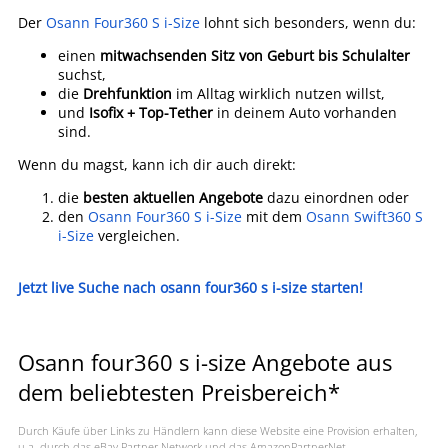
Der
Osann Four360 S i-Size
lohnt sich besonders, wenn du:
einen
mitwachsenden Sitz von Geburt bis Schulalter
suchst,
die
Drehfunktion
im Alltag wirklich nutzen willst,
und
Isofix + Top-Tether
in deinem Auto vorhanden
sind.
Wenn du magst, kann ich dir auch direkt:
die
besten aktuellen Angebote
dazu einordnen oder
den
Osann Four360 S i-Size
mit dem
Osann Swift360 S
i-Size
vergleichen.
Jetzt live Suche nach osann four360 s i-size starten!
Osann four360 s i-size Angebote aus
dem beliebtesten Preisbereich*
Durch Käufe über Links zu Händlern kann diese Website eine Provision erhalten,
u.a. durch das eBay Partner Network und das AmazonPartnerNet