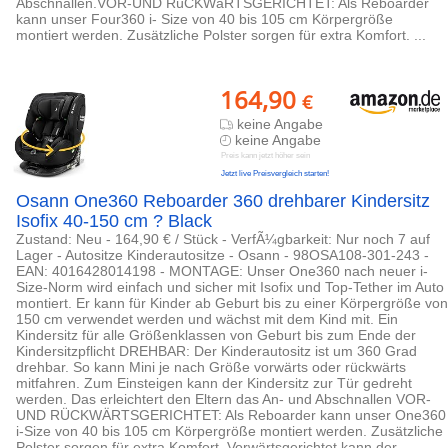
Abschnallen.VOR-UND RüCKWäRTSGERICHTET: Als Reboarder
kann unser Four360 i- Size von 40 bis 105 cm Körpergröße
montiert werden. Zusätzliche Polster sorgen für extra Komfort. ...
164,90
€
keine Angabe
keine Angabe
Preis kann jetzt höher sein
Jetzt live Preisvergleich starten!
Osann One360 Reboarder 360 drehbarer Kindersitz
Isofix 40-150 cm ? Black
Zustand: Neu - 164,90 € / Stück - VerfÃ¼gbarkeit: Nur noch 7 auf
Lager - Autositze Kinderautositze - Osann - 98OSA108-301-243 -
EAN: 4016428014198 - MONTAGE: Unser One360 nach neuer i-
Size-Norm wird einfach und sicher mit Isofix und Top-Tether im Auto
montiert. Er kann für Kinder ab Geburt bis zu einer Körpergröße von
150 cm verwendet werden und wächst mit dem Kind mit. Ein
Kindersitz für alle Größenklassen von Geburt bis zum Ende der
Kindersitzpflicht DREHBAR: Der Kinderautositz ist um 360 Grad
drehbar. So kann Mini je nach Größe vorwärts oder rückwärts
mitfahren. Zum Einsteigen kann der Kindersitz zur Tür gedreht
werden. Das erleichtert den Eltern das An- und Abschnallen VOR-
UND RÜCKWÄRTSGERICHTET: Als Reboarder kann unser One360
i-Size von 40 bis 105 cm Körpergröße montiert werden. Zusätzliche
Polster sorgen für extra Komfort. Vorwärtsgerichtet kann der