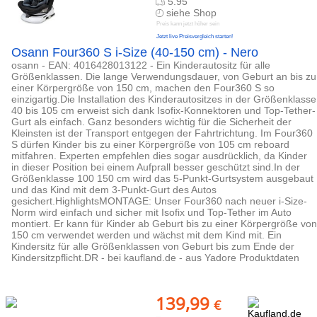
5.95
siehe Shop
Preis kann jetzt höher sein
Jetzt live Preisvergleich starten!
Osann Four360 S i-Size (40-150 cm) - Nero
osann - EAN: 4016428013122 - Ein Kinderautositz für alle
Größenklassen. Die lange Verwendungsdauer, von Geburt an bis zu
einer Körpergröße von 150 cm, machen den Four360 S so
einzigartig.Die Installation des Kinderautositzes in der Größenklasse
40 bis 105 cm erweist sich dank Isofix-Konnektoren und Top-Tether-
Gurt als einfach. Ganz besonders wichtig für die Sicherheit der
Kleinsten ist der Transport entgegen der Fahrtrichtung. Im Four360
S dürfen Kinder bis zu einer Körpergröße von 105 cm reboard
mitfahren. Experten empfehlen dies sogar ausdrücklich, da Kinder
in dieser Position bei einem Aufprall besser geschützt sind.In der
Größenklasse 100 150 cm wird das 5-Punkt-Gurtsystem ausgebaut
und das Kind mit dem 3-Punkt-Gurt des Autos
gesichert.HighlightsMONTAGE: Unser Four360 nach neuer i-Size-
Norm wird einfach und sicher mit Isofix und Top-Tether im Auto
montiert. Er kann für Kinder ab Geburt bis zu einer Körpergröße von
150 cm verwendet werden und wächst mit dem Kind mit. Ein
Kindersitz für alle Größenklassen von Geburt bis zum Ende der
Kindersitzpflicht.DR - bei kaufland.de - aus Yadore Produktdaten
139,99
€