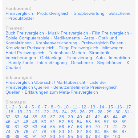
Funktionen:
Preisvergleich
-
Produktvergleich
-
Shopbewertung
-
Gutscheine
-
Produktbilder
Themen:
Buch Preisvergleich
-
Musik Preisvergleich
-
Film Preisvergleich
-
Spiele Computerspiele
-
Medikamente
-
Ärzte
-
Optik und
Kontaktlinsen
-
Krankenversicherung
-
Preisvergleich Reisen
-
Kreuzfahrt Preisvergleich
-
Flüge Preisvergleich
-
Mietwagen
-
Hotel Preisvergleich
-
Ferienhaus Mieten
-
Stromtarife
-
Versicherungen
-
Geldanlage
-
Finanzierung
-
Auto
-
Immobilien
-
Handy-Tarife
-
Internetzugang
-
Geschenke
-
Singlebörsen
-
KI-
Chatbot
Erklärungen:
Preisvergleich Übersicht / Marktübersicht
-
Liste der
Preisvergleich Quellen
-
Benutzerdefinierte Preisvergleich
Quellen
-
Erklärungen zum Meta-Preisvergleich
Sitemaps:
1
-
2
-
3
-
4
-
5
-
6
-
7
-
8
-
9
-
10
-
11
-
12
-
13
-
14
-
15
-
16
-
17
-
18
-
19
-
20
-
21
-
22
-
23
-
24
-
25
-
26
-
27
-
28
-
29
-
30
-
31
-
32
-
33
-
34
-
35
-
36
-
37
-
38
-
39
-
40
-
41
-
42
-
43
-
44
-
45
-
46
-
47
-
48
-
49
-
50
-
51
-
52
-
53
-
54
-
55
-
56
-
57
-
58
-
59
-
60
-
61
-
62
-
63
-
64
-
65
-
66
-
67
-
68
-
69
-
70
-
71
-
72
-
73
-
74
-
75
-
76
-
77
-
78
-
79
-
80
-
81
-
82
-
83
-
84
-
85
-
86
-
87
-
88
-
89
-
90
-
91
-
92
-
93
-
94
-
95
-
96
-
97
-
98
-
99
-
100
-