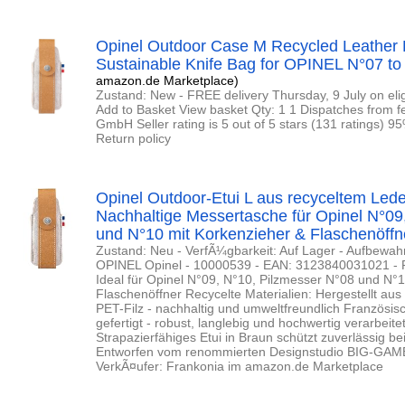
Opinel Outdoor Case M Recycled Leather 
Sustainable Knife Bag for OPINEL N°07 to 
amazon.de Marketplace)
Zustand: New - FREE delivery Thursday, 9 July on eligib
Add to Basket View basket Qty: 1 1 Dispatches from f
GmbH Seller rating is 5 out of 5 stars (131 ratings) 9
Return policy
Opinel Outdoor-Etui L aus recyceltem Lede
Nachhaltige Messertasche für Opinel N°09
und N°10 mit Korkenzieher & Flaschenöffn
Zustand: Neu - VerfÃ¼gbarkeit: Auf Lager - Aufbewa
OPINEL Opinel - 10000539 - EAN: 3123840031021 - P
Ideal für Opinel N°09, N°10, Pilzmesser N°08 und N°
Flaschenöffner Recycelte Materialien: Hergestellt au
PET-Filz - nachhaltig und umweltfreundlich Französisc
gefertigt - robust, langlebig und hochwertig verarbeitet
Strapazierfähiges Etui in Braun schützt zuverlässig 
Entworfen vom renommierten Designstudio BIG-GAME -
VerkÃ¤ufer: Frankonia im amazon.de Marketplace