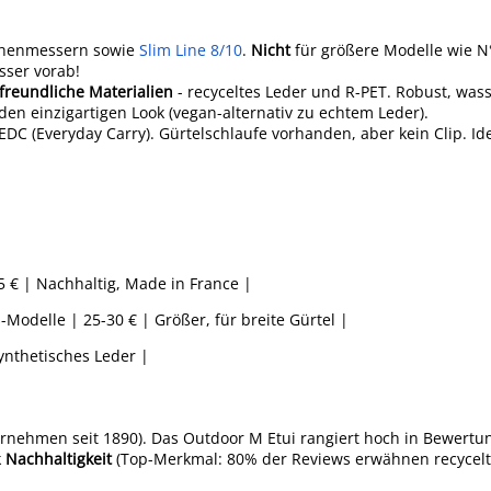
henmessern sowie
Slim Line 8/10
.
Nicht
für größere Modelle wie N
sser vorab!
reundliche Materialien
- recyceltes Leder und R-PET. Robust, wa
den einzigartigen Look (vegan-alternativ zu echtem Leder).
EDC (Everyday Carry). Gürtelschlaufe vorhanden, aber kein Clip. Ide
5 € | Nachhaltig, Made in France |
Modelle | 25-30 € | Größer, für breite Gürtel |
ynthetisches Leder |
ernehmen seit 1890). Das Outdoor M Etui rangiert hoch in Bewertu
k
Nachhaltigkeit
(Top-Merkmal: 80% der Reviews erwähnen recycelte