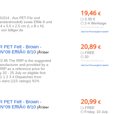
19,46
€
1014 - Aus PET-Filz und
5.95 €
tandardmodell) sowie Effilé 8 und
2-4 Werktage
4 x 5,5 x 2,5 cm (L x B x H).
Preis kann jetzt höher sein
on billiger.de
Jetzt live Preisvergleich starten!
20,89
€
R PET Felt - Brown -
N°09 EffilÃ© 8/10
(Ã¼ber
FREE
20
22.95 The RRP is the suggested
Preis kann jetzt höher sein
manufacturer and provided by a
Jetzt live Preisvergleich starten!
RRP as a reference price for
0 - 25 July on eligible first
 1 1 2 3 4 Dispatches from
 stars (115 ratings) 91%
20,99
€
R PET Felt - Brown -
N°09 EffilÃ© 8/10
(Ã¼ber
FREE
Friday, 10 July