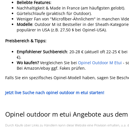
Beliebte Features
:
Nachhaltigkeit & Made in France (am häufigsten gelobt).
Gürtelschlaufe (praktisch für Outdoor).
Weniger Fan von "Microfiber-Ähnlichem" in manchen Vide
Modelle
: Outdoor M ist Bestseller in der Sheath-Kategori
populärer in USA (z.B. 27,50 $ bei Opinel-USA).
Preisbereich & Tipps:
Empfohlener Suchbereich
: 20-28 € (aktuell oft 22-25 € 
€).
Wo kaufen?
Vergleichen Sie bei
Opinel Outdoor M Etui
- s
Bei Amazon/ebay ggf. Fakes prüfen.
Falls Sie ein spezifisches Opinel-Modell haben, sagen Sie Bes
Jetzt live Suche nach opinel outdoor m etui starten!
Opinel outdoor m etui Angebote aus dem 
Durch Käufe über Links zu Händlern kann diese Website eine Provision erhalten, u.