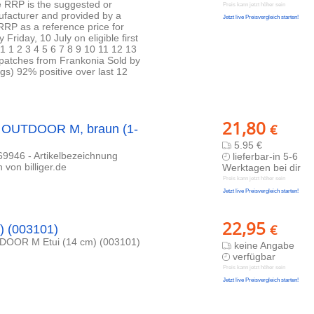
 RRP is the suggested or
Preis kann jetzt höher sein
ufacturer and provided by a
Jetzt live Preisvergleich starten!
RRP as a reference price for
riday, 10 July on eligible first
 1 1 2 3 4 5 6 7 8 9 10 11 12 13
patches from Frankonia Sold by
ngs) 92% positive over last 12
21,80
€
H OUTDOOR M, braun (1-
5.95 €
9946 - Artikelbezeichnung
lieferbar-in 5-6
 von billiger.de
Werktagen bei dir
Preis kann jetzt höher sein
Jetzt live Preisvergleich starten!
22,95
€
 (003101)
DOOR M Etui (14 cm) (003101)
keine Angabe
verfügbar
Preis kann jetzt höher sein
Jetzt live Preisvergleich starten!