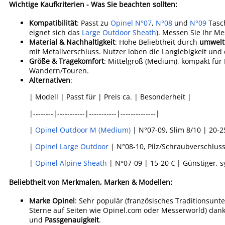
Wichtige Kaufkriterien - Was Sie beachten sollten:
Kompatibilität
: Passt zu
Opinel N°07
,
N°08
und
N°09
Tasc
eignet sich das
Large Outdoor Sheath
). Messen Sie Ihr Me
Material & Nachhaltigkeit
: Hohe Beliebtheit durch
umweltf
mit Metallverschluss. Nutzer loben die Langlebigkeit und 
Größe & Tragekomfort
: Mittelgroß (Medium), kompakt für 
Wandern/Touren.
Alternativen
:
| Modell | Passt für | Preis ca. | Besonderheit |
|--------|-----------|-----------|--------------|
|
Opinel Outdoor M (Medium)
| N°07-09, Slim 8/10 | 20-2
|
Opinel Large Outdoor
| N°08-10, Pilz/Schraubverschluss-
|
Opinel Alpine Sheath
| N°07-09 | 15-20 € | Günstiger, s
Beliebtheit von Merkmalen, Marken & Modellen:
Marke Opinel
: Sehr populär (französisches Traditionsunt
Sterne auf Seiten wie Opinel.com oder Messerworld) dan
und
Passgenauigkeit
.