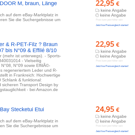
22,95
€
TDOOR M, braun, Länge
keine Angabe
lich auf dem eBay-Marktplatz in
keine Angabe
ieren Sie die Suchergebnisse um
Preis kann jetzt höher sein
Jetzt live Preisvergleich starten!
22,95
€
er & R-PET-Filz ? Braun
7 bis N°09 & Effilé 8/10
keine Angabe
 (mehr ist unterwegs). - Sports-
keine Angabe
40031014 - Vielseitig
Preis kann jetzt höher sein
N°08, N°09 sowie EffilÃ©-
Jetzt live Preisvergleich starten!
us regeneriertem Leder und R-
ellt in Frankreich: Hochwertige
 Schlank & funktional:
nd sicheren Transport Design by
gstauglichkeit - bei Amazon.de
24,95
€
ay Stecketui Etui
keine Angabe
lich auf dem eBay-Marktplatz in
keine Angabe
eren Sie die Suchergebnisse um
Preis kann jetzt höher sein
Jetzt live Preisvergleich starten!