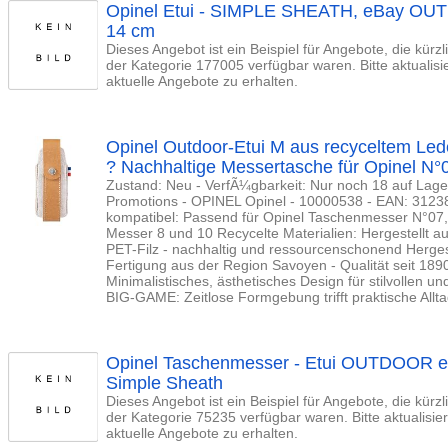
Opinel Etui - SIMPLE SHEATH, eBay OU
14 cm
Dieses Angebot ist ein Beispiel für Angebote, die kürz
der Kategorie 177005 verfügbar waren. Bitte aktualis
aktuelle Angebote zu erhalten.
Opinel Outdoor-Etui M aus recyceltem Led
? Nachhaltige Messertasche für Opinel N°0
Zustand: Neu - VerfÃ¼gbarkeit: Nur noch 18 auf Lager
Promotions - OPINEL Opinel - 10000538 - EAN: 31238
kompatibel: Passend für Opinel Taschenmesser N°07, 
Messer 8 und 10 Recycelte Materialien: Hergestellt a
PET-Filz - nachhaltig und ressourcenschonend Hergest
Fertigung aus der Region Savoyen - Qualität seit 1890
Minimalistisches, ästhetisches Design für stilvollen u
BIG-GAME: Zeitlose Formgebung trifft praktische Allta
Opinel Taschenmesser - Etui OUTDOOR eB
Simple Sheath
Dieses Angebot ist ein Beispiel für Angebote, die kürz
der Kategorie 75235 verfügbar waren. Bitte aktualisi
aktuelle Angebote zu erhalten.