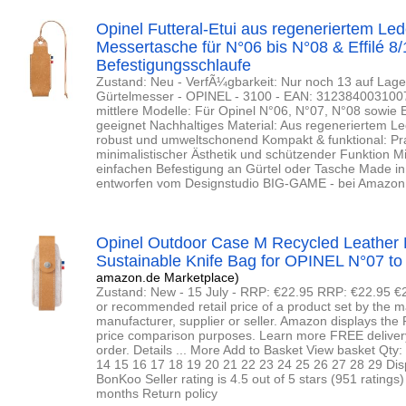
Opinel Futteral-Etui aus regeneriertem Le
Messertasche für N°06 bis N°08 & Effilé 8/
Befestigungsschlaufe
Zustand: Neu - VerfÃ¼gbarkeit: Nur noch 13 auf Lager
Gürtelmesser - OPINEL - 3100 - EAN: 3123840031007 
mittlere Modelle: Für Opinel N°06, N°07, N°08 sowie 
geeignet Nachhaltiges Material: Aus regeneriertem Le
robust und umweltschonend Kompakt & funktional: Pra
minimalistischer Ästhetik und schützender Funktion Mi
einfachen Befestigung an Gürtel oder Tasche Made in 
entworfen vom Designstudio BIG-GAME - bei Amazon
Opinel Outdoor Case M Recycled Leather 
Sustainable Knife Bag for OPINEL N°07 to 
amazon.de Marketplace)
Zustand: New - 15 July - RRP: €22.95 RRP: €22.95 €
or recommended retail price of a product set by the 
manufacturer, supplier or seller. Amazon displays the 
price comparison purposes. Learn more FREE delivery 1
order. Details ... More Add to Basket View basket Qty:
14 15 16 17 18 19 20 21 22 23 24 25 26 27 28 29 Di
BonKoo Seller rating is 4.5 out of 5 stars (951 ratings
months Return policy