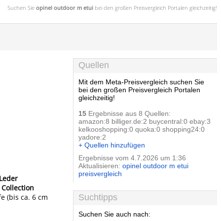
Suchen Sie
opinel outdoor m etui
bei den großen
Preisvergleich
Portalen gleichzeitig!
Quellen
Mit dem Meta-Preisvergleich suchen Sie
bei den großen Preisvergleich Portalen
gleichzeitig!
15
Ergebnisse aus 8 Quellen:
amazon:8 billiger.de:2 buycentral:0 ebay:3
kelkooshopping:0 quoka:0 shopping24:0
yadore:2
+ Quellen hinzufügen
Ergebnisse vom 4.7.2026 um 1:36
Aktualisieren:
opinel outdoor m etui
preisvergleich
 Leder
r
Collection
e (bis ca. 6 cm
Suchtipps
Suchen Sie auch nach: