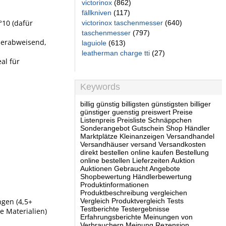
victorinox
(862)
fällkniven
(117)
°10 (dafür
victorinox taschenmesser
(640)
taschenmesser
(797)
sserabweisend,
laguiole
(613)
leatherman charge tti
(27)
al für
Keywords
billig günstig billigsten günstigsten billiger
günstiger guenstig preiswert Preise
Listenpreis Preisliste Schnäppchen
Sonderangebot Gutschein Shop Händler
Marktplätze Kleinanzeigen Versandhandel
Versandhäuser versand Versandkosten
direkt bestellen online kaufen Bestellung
online bestellen Lieferzeiten Auktion
Auktionen Gebraucht Angebote
Shopbewertung Händlerbewertung
Produktinformationen
Produktbeschreibung vergleichen
Vergleich Produktvergleich Tests
ngen (4,5+
Testberichte Testergebnisse
 Materialien)
Erfahrungsberichte Meinungen von
Verbrauchern Meinung Rezension