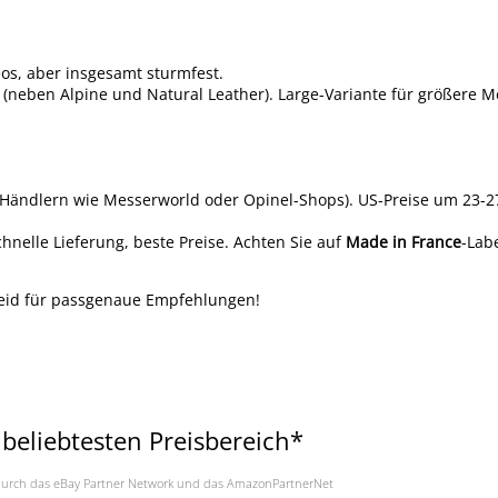
os, aber insgesamt sturmfest.
e (neben Alpine und Natural Leather). Large-Variante für größere 
bei Händlern wie Messerworld oder Opinel-Shops). US-Preise um 23-27
chnelle Lieferung, beste Preise. Achten Sie auf
Made in France
-Labe
cheid für passgenaue Empfehlungen!
beliebtesten Preisbereich*
a. durch das eBay Partner Network und das AmazonPartnerNet