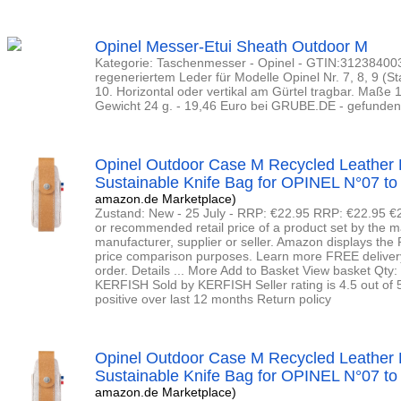
Opinel Messer-Etui Sheath Outdoor M
Kategorie: Taschenmesser - Opinel - GTIN:312384003
regeneriertem Leder für Modelle Opinel Nr. 7, 8, 9 (S
10. Horizontal oder vertikal am Gürtel tragbar. Maße 1
Gewicht 24 g. - 19,46 Euro bei GRUBE.DE - gefunden v
Opinel Outdoor Case M Recycled Leather 
Sustainable Knife Bag for OPINEL N°07 to 
amazon.de Marketplace)
Zustand: New - 25 July - RRP: €22.95 RRP: €22.95 €
or recommended retail price of a product set by the 
manufacturer, supplier or seller. Amazon displays the 
price comparison purposes. Learn more FREE delivery 2
order. Details ... More Add to Basket View basket Qty:
KERFISH Sold by KERFISH Seller rating is 4.5 out of 5
positive over last 12 months Return policy
Opinel Outdoor Case M Recycled Leather 
Sustainable Knife Bag for OPINEL N°07 to 
amazon.de Marketplace)