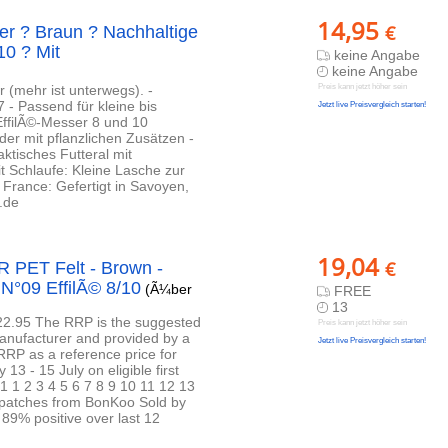
14,95
€
der ? Braun ? Nachhaltige
10 ? Mit
keine Angabe
keine Angabe
 (mehr ist unterwegs). -
Preis kann jetzt höher sein
- Passend für kleine bis
Jetzt live Preisvergleich starten!
EffilÃ©-Messer 8 und 10
der mit pflanzlichen Zusätzen -
ktisches Futteral mit
t Schlaufe: Kleine Lasche zur
France: Gefertigt in Savoyen,
.de
19,04
€
R PET Felt - Brown -
N°09 EffilÃ© 8/10
(Ã¼ber
FREE
13
22.95 The RRP is the suggested
Preis kann jetzt höher sein
manufacturer and provided by a
Jetzt live Preisvergleich starten!
RRP as a reference price for
3 - 15 July on eligible first
 1 1 2 3 4 5 6 7 8 9 10 11 12 13
spatches from BonKoo Sold by
) 89% positive over last 12