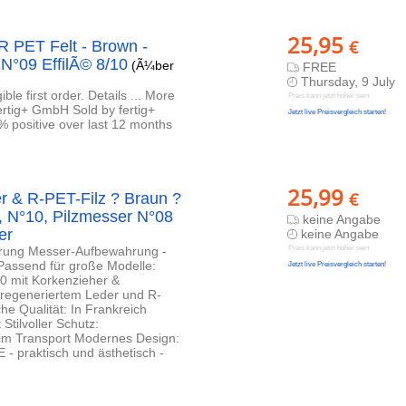
25,95
€
R PET Felt - Brown -
N°09 EffilÃ© 8/10
(Ã¼ber
FREE
Thursday, 9 July
le first order. Details ... More
Preis kann jetzt höher sein
ertig+ GmbH Sold by fertig+
Jetzt live Preisvergleich starten!
5% positive over last 12 months
25,99
€
r & R-PET-Filz ? Braun ?
, N°10, Pilzmesser N°08
keine Angabe
er
keine Angabe
hrung Messer-Aufbewahrung -
Preis kann jetzt höher sein
assend für große Modelle:
Jetzt live Preisvergleich starten!
10 mit Korkenzieher &
s regeneriertem Leder und R-
he Qualität: In Frankreich
 Stilvoller Schutz:
beim Transport Modernes Design:
 praktisch und ästhetisch -