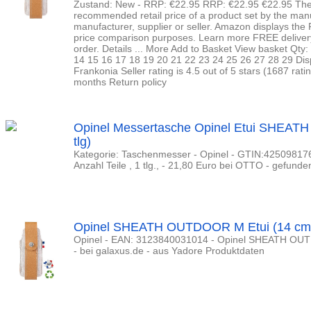
Zustand: New - RRP: €22.95 RRP: €22.95 €22.95 The
recommended retail price of a product set by the man
manufacturer, supplier or seller. Amazon displays the 
price comparison purposes. Learn more FREE delivery F
order. Details ... More Add to Basket View basket Qty:
14 15 16 17 18 19 20 21 22 23 24 25 26 27 28 29 Dis
Frankonia Seller rating is 4.5 out of 5 stars (1687 rati
months Return policy
Opinel Messertasche Opinel Etui SHEAT
tlg)
Kategorie: Taschenmesser - Opinel - GTIN:425098176
Anzahl Teile , 1 tlg., - 21,80 Euro bei OTTO - gefunden
Opinel SHEATH OUTDOOR M Etui (14 cm)
Opinel - EAN: 3123840031014 - Opinel SHEATH OUT
- bei galaxus.de - aus Yadore Produktdaten