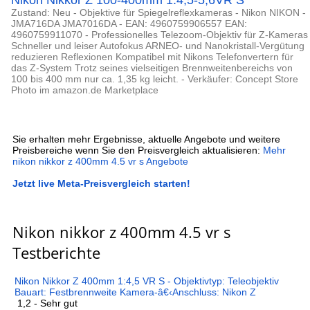
Nikon Nikkor Z 100-400mm 1:4,5-5,6VR S
Zustand: Neu - Objektive für Spiegelreflexkameras - Nikon NIKON -
JMA716DA JMA7016DA - EAN: 4960759906557 EAN:
4960759911070 - Professionelles Telezoom-Objektiv für Z-Kameras
Schneller und leiser Autofokus ARNEO- und Nanokristall-Vergütung
reduzieren Reflexionen Kompatibel mit Nikons Telefonvertern für
das Z-System Trotz seines vielseitigen Brennweitenbereichs von
100 bis 400 mm nur ca. 1,35 kg leicht. - Verkäufer: Concept Store
Photo im amazon.de Marketplace
Sie erhalten mehr Ergebnisse, aktuelle Angebote und weitere
Preisbereiche wenn Sie den Preisvergleich aktualisieren:
Mehr
nikon nikkor z 400mm 4.5 vr s Angebote
Jetzt live Meta-Preisvergleich starten!
Nikon nikkor z 400mm 4.5 vr s
Testberichte
Nikon Nikkor Z 400mm 1:4,5 VR S - Objektivtyp: Teleobjektiv
Bauart: Festbrennweite Kamera-â€‹Anschluss: Nikon Z
1,2 - Sehr gut