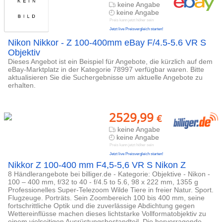
keine Angabe
keine Angabe
Preis kann jetzt höher sein
Jetzt live Preisvergleich starten!
Nikon Nikkor - Z 100-400mm eBay F/4.5-5.6 VR S
Objektiv
Dieses Angebot ist ein Beispiel für Angebote, die kürzlich auf dem
eBay-Marktplatz in der Kategorie 78997 verfügbar waren. Bitte
aktualisieren Sie die Suchergebnisse um aktuelle Angebote zu
erhalten.
2529,99
€
keine Angabe
keine Angabe
Preis kann jetzt höher sein
Jetzt live Preisvergleich starten!
Nikkor Z 100-400 mm F4,5-5,6 VR S Nikon Z
8 Händlerangebote bei billiger.de - Kategorie: Objektive - Nikon -
100 – 400 mm, f/32 to 40 - f/4.5 to 5.6, 98 x 222 mm, 1355 g
Professionelles Super-Telezoom Wilde Tiere in freier Natur. Sport.
Flugzeuge. Porträts. Sein Zoombereich 100 bis 400 mm, seine
fortschrittliche Optik und die zuverlässige Abdichtung gegen
Wettereinflüsse machen dieses lichtstarke Vollformatobjektiv zu
einem vielseitigen Ausrüstungsbestandteil. Die hervorragende