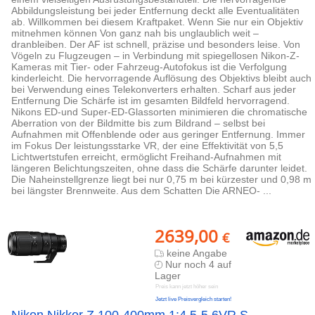
Abbildungsleistung bei jeder Entfernung deckt alle Eventualitäten
ab. Willkommen bei diesem Kraftpaket. Wenn Sie nur ein Objektiv
mitnehmen können Von ganz nah bis unglaublich weit –
dranbleiben. Der AF ist schnell, präzise und besonders leise. Von
Vögeln zu Flugzeugen – in Verbindung mit spiegellosen Nikon-Z-
Kameras mit Tier- oder Fahrzeug-Autofokus ist die Verfolgung
kinderleicht. Die hervorragende Auflösung des Objektivs bleibt auch
bei Verwendung eines Telekonverters erhalten. Scharf aus jeder
Entfernung Die Schärfe ist im gesamten Bildfeld hervorragend.
Nikons ED-und Super-ED-Glassorten minimieren die chromatische
Aberration von der Bildmitte bis zum Bildrand – selbst bei
Aufnahmen mit Offenblende oder aus geringer Entfernung. Immer
im Fokus Der leistungsstarke VR, der eine Effektivität von 5,5
Lichtwertstufen erreicht, ermöglicht Freihand-Aufnahmen mit
längeren Belichtungszeiten, ohne dass die Schärfe darunter leidet.
Die Naheinstellgrenze liegt bei nur 0,75 m bei kürzester und 0,98 m
bei längster Brennweite. Aus dem Schatten Die ARNEO- ...
2639,00
€
keine Angabe
Nur noch 4 auf
Lager
Preis kann jetzt höher sein
Jetzt live Preisvergleich starten!