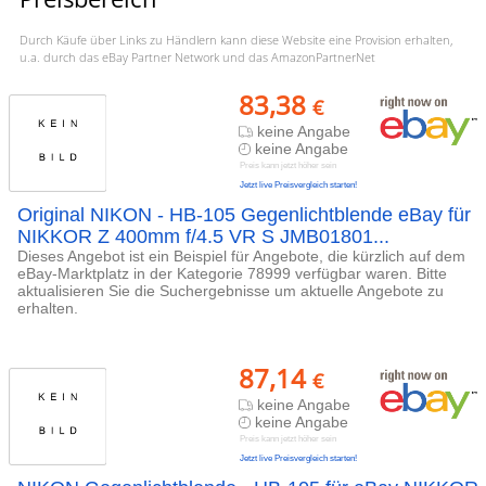
Durch Käufe über Links zu Händlern kann diese Website eine Provision erhalten,
u.a. durch das eBay Partner Network und das AmazonPartnerNet
83,38
€
keine Angabe
keine Angabe
Preis kann jetzt höher sein
Jetzt live Preisvergleich starten!
Original NIKON - HB-105 Gegenlichtblende eBay für
NIKKOR Z 400mm f/4.5 VR S JMB01801...
Dieses Angebot ist ein Beispiel für Angebote, die kürzlich auf dem
eBay-Marktplatz in der Kategorie 78999 verfügbar waren. Bitte
aktualisieren Sie die Suchergebnisse um aktuelle Angebote zu
erhalten.
87,14
€
keine Angabe
keine Angabe
Preis kann jetzt höher sein
Jetzt live Preisvergleich starten!