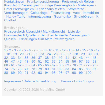
Kontaktlinsen
-
Krankenversicherung
-
Preisvergleich Reisen
-
Kreuzfahrt Preisvergleich
-
Flüge Preisvergleich
-
Mietwagen
-
Hotel Preisvergleich
-
Ferienhaus Mieten
-
Stromtarife
-
Versicherungen
-
Geldanlage
-
Finanzierung
-
Auto
-
Immobilien
-
Handy-Tarife
-
Internetzugang
-
Geschenke
-
Singlebörsen
-
KI-
Chatbot
Erklärungen:
Preisvergleich Übersicht / Marktübersicht
-
Liste der
Preisvergleich Quellen
-
Benutzerdefinierte Preisvergleich
Quellen
-
Erklärungen zum Meta-Preisvergleich
Sitemaps:
1
-
2
-
3
-
4
-
5
-
6
-
7
-
8
-
9
-
10
-
11
-
12
-
13
-
14
-
15
-
16
-
17
-
18
-
19
-
20
-
21
-
22
-
23
-
24
-
25
-
26
-
27
-
28
-
29
-
30
-
31
-
32
-
33
-
34
-
35
-
36
-
37
-
38
-
39
-
40
-
41
-
42
-
43
-
44
-
45
-
46
-
47
-
48
-
49
-
50
-
51
-
52
-
53
-
54
-
55
-
56
-
57
-
58
-
59
-
60
-
61
-
62
-
63
-
64
-
65
-
66
-
67
-
68
-
69
-
70
-
71
-
72
-
73
-
74
-
75
-
76
-
77
-
78
-
79
-
80
-
81
-
82
-
83
-
84
-
85
-
86
-
87
-
88
-
89
-
90
-
91
-
92
-
93
-
94
-
95
-
96
-
97
-
98
-
99
-
100
-
Impressum / Datenschutzerklärung
Presse / Links / Logos
Copyright © 2003-2026 MetaMind GmbH