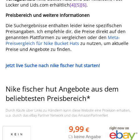
Locker und Lids.com erhältlich
[4]
[5]
[6]
.
Preisbereich und weitere Informationen
Die Suchergebnisse enthalten leider keine spezifischen
Preisangaben. Ich empfehle dir, die Preise direkt auf den
genannten Plattformen zu vergleichen oder den
Meta-
Preisvergleich für Nike Bucket Hats
zu nutzen, um aktuelle
Preise und Angebote zu finden.
Jetzt live Suche nach nike fischer hut starten!
Nike fischer hut Angebote aus dem
beliebtesten Preisbereich*
Durch Käufe über Links zu Händlern kann diese Website eine Provision erhalten,
u.a. durch das eBay Partner Network und das AmazonPartnerNet
9,99
€
keine Angabe