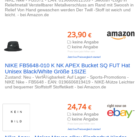
NIKE Nike - FB5372 - EAN: 0196606812359 - Swoosh -Logo in
Reliefmetall Verstellbarer Metallverschluss am Rand mit Swoosh in
Relief Von Hand gewaschen werden Der Twill -Stoff ist weich und
leicht. - bei Amazon.de
23,90
€
keine Angabe
keine Angabe
Preis kann jetzt höher sein
Jetzt live Preisvergleich starten!
NIKE FB5648-010 K NK APEX Bucket SQ FUT Hat
Unisex Black/White Größe 1SIZE
Zustand: Neu - VerfÃ¼gbarkeit: Auf Lager - Sports-Promotions -
NIKE Nike - FB5648 - EAN: 0196606819419 - NIKE-Mütze Leichter
und bequemer Stoffstoff Stoffetikett - bei Amazon.de
24,74
€
keine Angabe
keine Angabe
Preis kann jetzt höher sein
Jetzt live Preisvergleich starten!