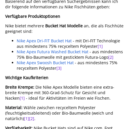
Basierend auf den verfügbaren Suchergebnissen kann ich
dir folgende Informationen zu Nike Fischhüten geben:
Verfügbare Produktoptionen
Nike bietet mehrere
Bucket Hat Modelle
an, die als Fischhüte
geeignet sind:
Nike Apex Dri-FIT Bucket Hat
- mit Dri-FIT Technologie
aus mindestens 75% recyceltem Polyester
[1]
Nike Apex Futura Washed Bucket Hat
- aus mindestens
75% Bio-Baumwolle mit gesticktem Futura-Logo
[2]
Nike Apex Swoosh Bucket Hat
- aus mindestens 75%
recyceltem Polyester
[3]
Wichtige Kaufkriterien
Breite Krempe:
Die Nike Apex Modelle bieten eine extra-
breite Krempe mit 360-Grad-Schutz für Gesicht und
Nacken
[1]
- ideal für Aktivitäten im Freien wie Fischen.
Material:
Wähle zwischen recyceltem Polyester
(feuchtigkeitsableitend) oder Bio-Baumwolle (weich und
natürlich)
[1]
[2]
.
Verfügbarkeit:
Nike Bucket Hats sind auf Nike.com, Foot