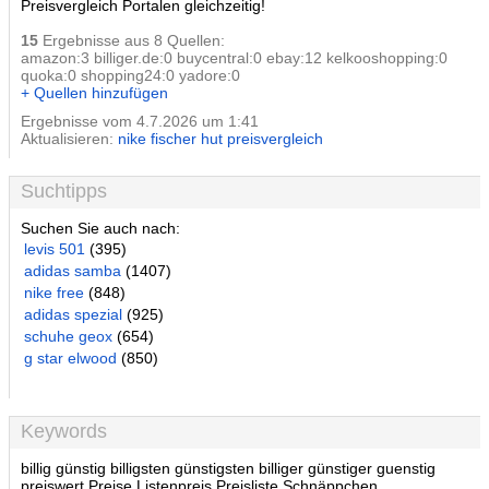
Preisvergleich Portalen gleichzeitig!
15
Ergebnisse aus 8 Quellen:
amazon:3 billiger.de:0 buycentral:0 ebay:12 kelkooshopping:0
quoka:0 shopping24:0 yadore:0
+ Quellen hinzufügen
Ergebnisse vom 4.7.2026 um 1:41
Aktualisieren:
nike fischer hut preisvergleich
Suchtipps
Suchen Sie auch nach:
levis 501
(395)
adidas samba
(1407)
nike free
(848)
adidas spezial
(925)
schuhe geox
(654)
g star elwood
(850)
Keywords
billig günstig billigsten günstigsten billiger günstiger guenstig
preiswert Preise Listenpreis Preisliste Schnäppchen