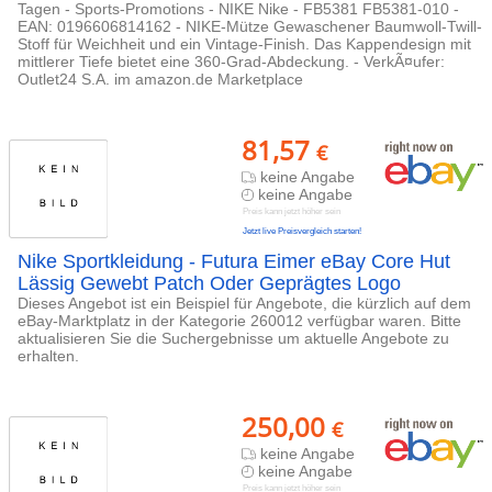
Tagen - Sports-Promotions - NIKE Nike - FB5381 FB5381-010 -
EAN: 0196606814162 - NIKE-Mütze Gewaschener Baumwoll-Twill-
Stoff für Weichheit und ein Vintage-Finish. Das Kappendesign mit
mittlerer Tiefe bietet eine 360-Grad-Abdeckung. - VerkÃ¤ufer:
Outlet24 S.A. im amazon.de Marketplace
81,57
€
keine Angabe
keine Angabe
Preis kann jetzt höher sein
Jetzt live Preisvergleich starten!
Nike Sportkleidung - Futura Eimer eBay Core Hut
Lässig Gewebt Patch Oder Geprägtes Logo
Dieses Angebot ist ein Beispiel für Angebote, die kürzlich auf dem
eBay-Marktplatz in der Kategorie 260012 verfügbar waren. Bitte
aktualisieren Sie die Suchergebnisse um aktuelle Angebote zu
erhalten.
250,00
€
keine Angabe
keine Angabe
Preis kann jetzt höher sein