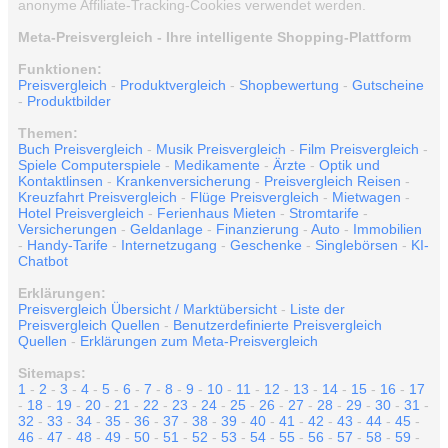
anonyme Affiliate-Tracking-Cookies verwendet werden.
Meta-Preisvergleich - Ihre intelligente Shopping-Plattform
Funktionen:
Preisvergleich
-
Produktvergleich
-
Shopbewertung
-
Gutscheine
-
Produktbilder
Themen:
Buch Preisvergleich
-
Musik Preisvergleich
-
Film Preisvergleich
-
Spiele Computerspiele
-
Medikamente
-
Ärzte
-
Optik und
Kontaktlinsen
-
Krankenversicherung
-
Preisvergleich Reisen
-
Kreuzfahrt Preisvergleich
-
Flüge Preisvergleich
-
Mietwagen
-
Hotel Preisvergleich
-
Ferienhaus Mieten
-
Stromtarife
-
Versicherungen
-
Geldanlage
-
Finanzierung
-
Auto
-
Immobilien
-
Handy-Tarife
-
Internetzugang
-
Geschenke
-
Singlebörsen
-
KI-
Chatbot
Erklärungen:
Preisvergleich Übersicht / Marktübersicht
-
Liste der
Preisvergleich Quellen
-
Benutzerdefinierte Preisvergleich
Quellen
-
Erklärungen zum Meta-Preisvergleich
Sitemaps:
1
-
2
-
3
-
4
-
5
-
6
-
7
-
8
-
9
-
10
-
11
-
12
-
13
-
14
-
15
-
16
-
17
-
18
-
19
-
20
-
21
-
22
-
23
-
24
-
25
-
26
-
27
-
28
-
29
-
30
-
31
-
32
-
33
-
34
-
35
-
36
-
37
-
38
-
39
-
40
-
41
-
42
-
43
-
44
-
45
-
46
-
47
-
48
-
49
-
50
-
51
-
52
-
53
-
54
-
55
-
56
-
57
-
58
-
59
-