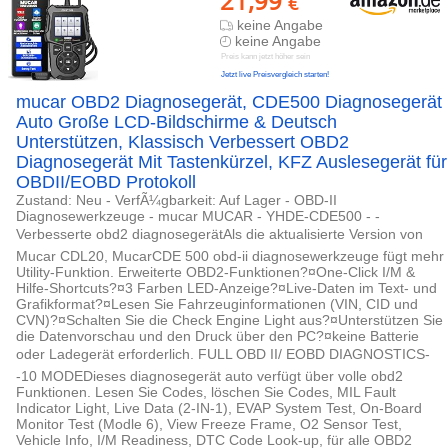
21,99
€
keine Angabe
keine Angabe
Preis kann jetzt höher sein
Jetzt live Preisvergleich starten!
mucar OBD2 Diagnosegerät, CDE500 Diagnosegerät
Auto Große LCD-Bildschirme & Deutsch
Unterstützen, Klassisch Verbessert OBD2
Diagnosegerät Mit Tastenkürzel, KFZ Auslesegerät für
OBDII/EOBD Protokoll
Zustand: Neu - VerfÃ¼gbarkeit: Auf Lager - OBD-II
Diagnosewerkzeuge - mucar MUCAR - YHDE-CDE500 - -
Verbesserte obd2 diagnosegerätAls die aktualisierte Version von
Mucar CDL20, MucarCDE 500 obd-ii diagnosewerkzeuge fügt mehr
Utility-Funktion. Erweiterte OBD2-Funktionen?¤One-Click I/M &
Hilfe-Shortcuts?¤3 Farben LED-Anzeige?¤Live-Daten im Text- und
Grafikformat?¤Lesen Sie Fahrzeuginformationen (VIN, CID und
CVN)?¤Schalten Sie die Check Engine Light aus?¤Unterstützen Sie
die Datenvorschau und den Druck über den PC?¤keine Batterie
oder Ladegerät erforderlich. FULL OBD II/ EOBD DIAGNOSTICS-
-10 MODEDieses diagnosegerät auto verfügt über volle obd2
Funktionen. Lesen Sie Codes, löschen Sie Codes, MIL Fault
Indicator Light, Live Data (2-IN-1), EVAP System Test, On-Board
Monitor Test (Modle 6), View Freeze Frame, O2 Sensor Test,
Vehicle Info, I/M Readiness, DTC Code Look-up, für alle OBD2