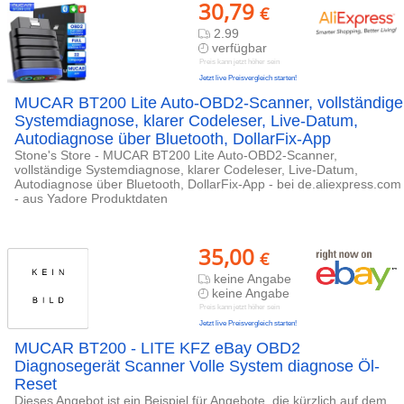
30,79
€
2.99
verfügbar
Preis kann jetzt höher sein
Jetzt live Preisvergleich starten!
MUCAR BT200 Lite Auto-OBD2-Scanner, vollständige
Systemdiagnose, klarer Codeleser, Live-Datum,
Autodiagnose über Bluetooth, DollarFix-App
Stone's Store - MUCAR BT200 Lite Auto-OBD2-Scanner,
vollständige Systemdiagnose, klarer Codeleser, Live-Datum,
Autodiagnose über Bluetooth, DollarFix-App - bei de.aliexpress.com
- aus Yadore Produktdaten
35,00
€
keine Angabe
keine Angabe
Preis kann jetzt höher sein
Jetzt live Preisvergleich starten!
MUCAR BT200 - LITE KFZ eBay OBD2
Diagnosegerät Scanner Volle System diagnose Öl-
Reset
Dieses Angebot ist ein Beispiel für Angebote, die kürzlich auf dem