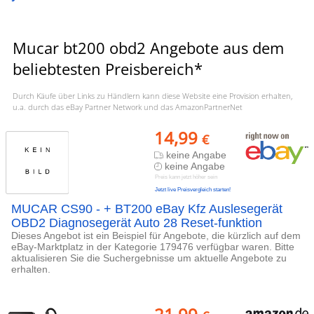
Mucar bt200 obd2 Angebote aus dem
beliebtesten Preisbereich*
Durch Käufe über Links zu Händlern kann diese Website eine Provision erhalten,
u.a. durch das eBay Partner Network und das AmazonPartnerNet
14,99
€
keine Angabe
keine Angabe
Preis kann jetzt höher sein
Jetzt live Preisvergleich starten!
MUCAR CS90 - + BT200 eBay Kfz Auslesegerät
OBD2 Diagnosegerät Auto 28 Reset-funktion
Dieses Angebot ist ein Beispiel für Angebote, die kürzlich auf dem
eBay-Marktplatz in der Kategorie 179476 verfügbar waren. Bitte
aktualisieren Sie die Suchergebnisse um aktuelle Angebote zu
erhalten.