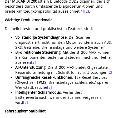
Der
MUCAR BT200
ist ein Bluetooth-OBD2-Scanner, der sich
besonders durch umfassende Diagnosefunktionen und
breite Fahrzeugkompatibilität auszeichnet
[1]
[2]
.
Wichtige Produktmerkmale
Die beliebtesten und praktischsten Features sind:
Vollständige Systemdiagnose
: Der Scanner
diagnostiziert nicht nur den Motor, sondern auch ABS,
SRS, Getriebe, Bremsanlage und weitere Systeme
[1]
Bi-direktionale Steuerung
: Mit der BT200 MAX können
Sie Komponenten testen und steuern, nicht nur Fehler
auslesen
[2]
AI-Unterstützung
: Die BT200 MAX bietet KI-gestützte
Reparaturanleitung mit Schritt-für-Schritt-Lösungen
[2]
Umfangreiche Reset-Funktionen
: 15+ Reset-Services
(Ölwechsel, TPMS, Bremsbelagverschleiß etc.) sparen
Werkstattbesuche
[2]
Intelligenter Schlafmodus
: Verhindert
Batterieverbrauch, wenn der Scanner vergessen
wird
[2]
Fahrzeugkompatibilität