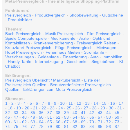
Meta-Preisvergleich - Ihre intelligente Shopping-Plattform
Funktionen:
Preisvergleich
-
Produktvergleich
-
Shopbewertung
-
Gutscheine
-
Produktbilder
Themen:
Buch Preisvergleich
-
Musik Preisvergleich
-
Film Preisvergleich
-
Spiele Computerspiele
-
Medikamente
-
Ärzte
-
Optik und
Kontaktlinsen
-
Krankenversicherung
-
Preisvergleich Reisen
-
Kreuzfahrt Preisvergleich
-
Flüge Preisvergleich
-
Mietwagen
-
Hotel Preisvergleich
-
Ferienhaus Mieten
-
Stromtarife
-
Versicherungen
-
Geldanlage
-
Finanzierung
-
Auto
-
Immobilien
-
Handy-Tarife
-
Internetzugang
-
Geschenke
-
Singlebörsen
-
KI-
Chatbot
Erklärungen:
Preisvergleich Übersicht / Marktübersicht
-
Liste der
Preisvergleich Quellen
-
Benutzerdefinierte Preisvergleich
Quellen
-
Erklärungen zum Meta-Preisvergleich
Sitemaps:
1
-
2
-
3
-
4
-
5
-
6
-
7
-
8
-
9
-
10
-
11
-
12
-
13
-
14
-
15
-
16
-
17
-
18
-
19
-
20
-
21
-
22
-
23
-
24
-
25
-
26
-
27
-
28
-
29
-
30
-
31
-
32
-
33
-
34
-
35
-
36
-
37
-
38
-
39
-
40
-
41
-
42
-
43
-
44
-
45
-
46
-
47
-
48
-
49
-
50
-
51
-
52
-
53
-
54
-
55
-
56
-
57
-
58
-
59
-
60
-
61
-
62
-
63
-
64
-
65
-
66
-
67
-
68
-
69
-
70
-
71
-
72
-
73
-
74
-
75
-
76
-
77
-
78
-
79
-
80
-
81
-
82
-
83
-
84
-
85
-
86
-
87
-