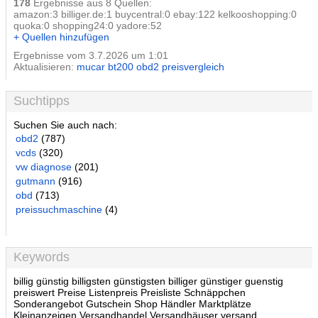
178
Ergebnisse aus 8 Quellen:
amazon:3 billiger.de:1 buycentral:0 ebay:122 kelkooshopping:0
quoka:0 shopping24:0 yadore:52
+ Quellen hinzufügen
Ergebnisse vom 3.7.2026 um 1:01
Aktualisieren:
mucar bt200 obd2 preisvergleich
Suchtipps
Suchen Sie auch nach:
obd2
(787)
vcds
(320)
vw diagnose
(201)
gutmann
(916)
obd
(713)
preissuchmaschine
(4)
Keywords
billig günstig billigsten günstigsten billiger günstiger guenstig
preiswert Preise Listenpreis Preisliste Schnäppchen
Sonderangebot Gutschein Shop Händler Marktplätze
Kleinanzeigen Versandhandel Versandhäuser versand