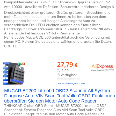
kompatiblen vehicles.Built-in DTC libraryï¼?Upgrade versionï¼?
with 10000+ detaillierte Definition. Benutzerfreundlicheres Design &
Druckberichtmit einer größeren Größe, größerem Bildschirm und
mehr Tastenkombinationen, um Ihnen zu helfen, sich von dem
unangenehm kleinen und lästigen Auslesegerät Auto zu
verabschieden.Die LED-Leuchten können den Status Ihres
Fahrzeugs intuitiver erkennen.?¤Grün - Kein Fehlercode ?¤Gelb -
Anstehende Fehlercodes ?¤Rot - Permanente
Fehlercodes.MucarCDE 500 unterstützt auch die Verbindung mit
einem PC: Führen Sie es aus und wählen und drucken Sie Daten.
BREITE ...
27,79
€
2.99
verfügbar
Preis kann jetzt höher sein
Jetzt live Preisvergleich starten!
MUCAR BT200 Lite obd OBD2 Scanner All-System
Diagnose Auto VIN Scan Tool Volle OBD2 Funktionen
überprüfen Sie den Motor Auto Code Reader
THINKCAR Global OBD Store - MUCAR BT200 Lite obd OBD2
Scanner All-System Diagnose Auto VIN Scan Tool Volle OBD2
Funktionen überprüfen Sie den Motor Auto Code Reader - bei