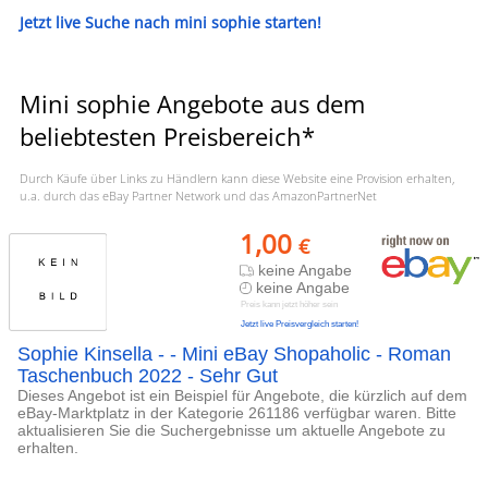
Jetzt live Suche nach mini sophie starten!
Mini sophie Angebote aus dem
beliebtesten Preisbereich*
Durch Käufe über Links zu Händlern kann diese Website eine Provision erhalten,
u.a. durch das eBay Partner Network und das AmazonPartnerNet
1,00
€
keine Angabe
keine Angabe
Preis kann jetzt höher sein
Jetzt live Preisvergleich starten!
Sophie Kinsella - - Mini eBay Shopaholic - Roman
Taschenbuch 2022 - Sehr Gut
Dieses Angebot ist ein Beispiel für Angebote, die kürzlich auf dem
eBay-Marktplatz in der Kategorie 261186 verfügbar waren. Bitte
aktualisieren Sie die Suchergebnisse um aktuelle Angebote zu
erhalten.