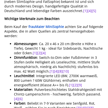
(neben SlimSophie und FatSophie) bekannt ist und sich
durch modernes Design, handgefertigte Qualität in
Deutschland und lebendige Farben auszeichnet.
[1]
[4]
[5]
Wichtige Merkmale zum Beachten
Beim Kauf der
frauMaier MiniSophie
achten Sie auf folgende
Aspekte, die in allen Quellen als zentral hervorgehoben
werden:
Abmessungen
: Ca. 20 x 46 x 20 cm (Breite x Höhe x
Tiefe), Gewicht 1 kg - ideal für Sideboards, Nachttische
oder Ecken.
[1]
[2]
[4]
Dimmfunktion
: Switch-to-Dim oder Fußdimmer in 3
Stufen (volle Helligkeit als Leseleuchte, mittlere Stufe
atmosphärisch, niedrig als Nachtlicht); stufenlos bis
max. 42 Watt möglich.
[1]
[4]
[8]
[10]
Leuchtmittel
: Integrierte LED (8W, 2700K warmweiß,
800 Lumen ? 60W Glühbirne), enthalten und
energieeffizient (Klasse A++ bis F).
[1]
[2]
[9]
Materialien
: Pulverbeschichtetes Stahldrahtgestell mit
Chintz-Lampenschirm - hochwertig, farblich passend.
[4]
[6]
Farben
: Beliebt in 7-9 Varianten wie Senfgold, Rot,
Weiß - wählen Sie je nach Einrichtung.
[3]
[4]
[6]
[8]