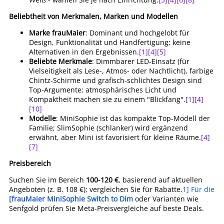
Beliebtheit von Merkmalen, Marken und Modellen
Marke frauMaier
: Dominant und hochgelobt für
Design, Funktionalität und Handfertigung; keine
Alternativen in den Ergebnissen.
[1]
[4]
[5]
Beliebte Merkmale
: Dimmbarer LED-Einsatz (für
Vielseitigkeit als Lese-, Atmos- oder Nachtlicht), farbige
Chintz-Schirme und grafisch-schlichtes Design sind
Top-Argumente; atmosphärisches Licht und
Kompaktheit machen sie zu einem "Blickfang".
[1]
[4]
[10]
Modelle
: MiniSophie ist das kompakte Top-Modell der
Familie; SlimSophie (schlanker) wird ergänzend
erwähnt, aber Mini ist favorisiert für kleine Räume.
[4]
[7]
Preisbereich
Suchen Sie im Bereich
100-120 €
, basierend auf aktuellen
Angeboten (z. B. 108 €); vergleichen Sie für Rabatte.
1] Für die
[frauMaier MiniSophie Switch to Dim
oder Varianten wie
Senfgold prüfen Sie Meta-Preisvergleiche auf beste Deals.