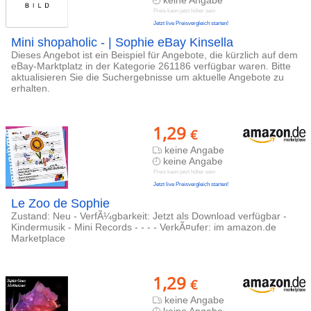
keine Angabe
Preis kann jetzt höher sein
Jetzt live Preisvergleich starten!
Mini shopaholic - | Sophie eBay Kinsella
Dieses Angebot ist ein Beispiel für Angebote, die kürzlich auf dem
eBay-Marktplatz in der Kategorie 261186 verfügbar waren. Bitte
aktualisieren Sie die Suchergebnisse um aktuelle Angebote zu
erhalten.
1,29
€
keine Angabe
keine Angabe
Preis kann jetzt höher sein
Jetzt live Preisvergleich starten!
Le Zoo de Sophie
Zustand: Neu - VerfÃ¼gbarkeit: Jetzt als Download verfügbar -
Kindermusik - Mini Records - - - - VerkÃ¤ufer: im amazon.de
Marketplace
1,29
€
keine Angabe