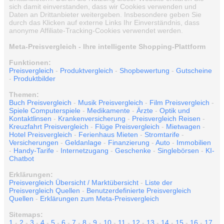
sich damit einverstanden, dass wir Cookies verwenden und
Daten an Drittanbieter weitergeben. Insbesondere geben Sie
durch das Klicken auf externe Links Ihr Einverständnis, dass
anonyme Affiliate-Tracking-Cookies verwendet werden.
Meta-Preisvergleich - Ihre intelligente Shopping-Plattform
Funktionen:
Preisvergleich
-
Produktvergleich
-
Shopbewertung
-
Gutscheine
-
Produktbilder
Themen:
Buch Preisvergleich
-
Musik Preisvergleich
-
Film Preisvergleich
-
Spiele Computerspiele
-
Medikamente
-
Ärzte
-
Optik und
Kontaktlinsen
-
Krankenversicherung
-
Preisvergleich Reisen
-
Kreuzfahrt Preisvergleich
-
Flüge Preisvergleich
-
Mietwagen
-
Hotel Preisvergleich
-
Ferienhaus Mieten
-
Stromtarife
-
Versicherungen
-
Geldanlage
-
Finanzierung
-
Auto
-
Immobilien
-
Handy-Tarife
-
Internetzugang
-
Geschenke
-
Singlebörsen
-
KI-
Chatbot
Erklärungen:
Preisvergleich Übersicht / Marktübersicht
-
Liste der
Preisvergleich Quellen
-
Benutzerdefinierte Preisvergleich
Quellen
-
Erklärungen zum Meta-Preisvergleich
Sitemaps:
1
-
2
-
3
-
4
-
5
-
6
-
7
-
8
-
9
-
10
-
11
-
12
-
13
-
14
-
15
-
16
-
17