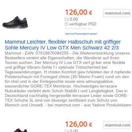
126,00
€
mammut.com
0.00
verfügbar P5D
Preis kann jetzt höher sein
Jetzt live Preisvergleich starten!
Mammut Leichter, flexibler Halbschuh mit griffiger
Sohle Mercury IV Low GTX Men Schwarz 42 2/3
Mammut - EAN: 07619876084255 - Die Weiterentwicklung unseres
Bestsellers vereint alle Eigenschaften, die Wanderer auf ihren
Touren suchen. Der Mercury IV Low GTX verf gt ber eine flexible
und griffige Vibram-Sohle f r optimale Trittsicherheit bei
Tageswanderungen. H chsten Komfort gew hrleisten der d mpfende
Polsterschaum mit Formged chtnis (3D Memo Foam) rund um den
Kn chel und in der Einlegesohle sowie eine atmungsaktive,
wasserdichte GORE-TEX Membran. Hochwertiges terracare
Nubukleder verleiht dem Schuh Stabilit t und Langlebigkeit. Das in
Deutschland nachhaltig hergestellte terracare Leder sowie GORE-
TEX Schuhe 3L sind von bluesign zertifiziert zum Schutz von
Mensch und Umwelt. - bei mammut.com - aus Yadore Produktdaten
126,00
€
mammut.com
0.00