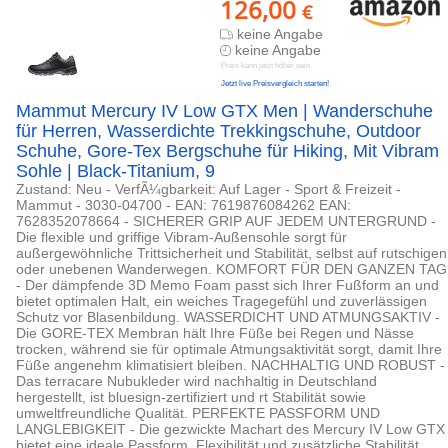
126,00
€
keine Angabe
keine Angabe
Preis kann jetzt höher sein
Jetzt live Preisvergleich starten!
Mammut Mercury IV Low GTX Men | Wanderschuhe
für Herren, Wasserdichte Trekkingschuhe, Outdoor
Schuhe, Gore-Tex Bergschuhe für Hiking, Mit Vibram
Sohle | Black-Titanium, 9
Zustand: Neu - VerfÃ¼gbarkeit: Auf Lager - Sport & Freizeit -
Mammut - 3030-04700 - EAN: 7619876084262 EAN:
7628352078664 - SICHERER GRIP AUF JEDEM UNTERGRUND -
Die flexible und griffige Vibram-Außensohle sorgt für
außergewöhnliche Trittsicherheit und Stabilität, selbst auf rutschigen
oder unebenen Wanderwegen. KOMFORT FÜR DEN GANZEN TAG
- Der dämpfende 3D Memo Foam passt sich Ihrer Fußform an und
bietet optimalen Halt, ein weiches Tragegefühl und zuverlässigen
Schutz vor Blasenbildung. WASSERDICHT UND ATMUNGSAKTIV -
Die GORE-TEX Membran hält Ihre Füße bei Regen und Nässe
trocken, während sie für optimale Atmungsaktivität sorgt, damit Ihre
Füße angenehm klimatisiert bleiben. NACHHALTIG UND ROBUST -
Das terracare Nubukleder wird nachhaltig in Deutschland
hergestellt, ist bluesign-zertifiziert und rt Stabilität sowie
umweltfreundliche Qualität. PERFEKTE PASSFORM UND
LANGLEBIGKEIT - Die gezwickte Machart des Mercury IV Low GTX
bietet eine ideale Passform, Flexibilität und zusätzliche Stabilität,