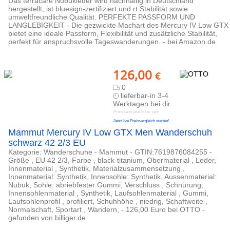
Das terracare Nubukleder wird nachhaltig in Deutschland
hergestellt, ist bluesign-zertifiziert und rt Stabilität sowie
umweltfreundliche Qualität. PERFEKTE PASSFORM UND
LANGLEBIGKEIT - Die gezwickte Machart des Mercury IV Low GTX
bietet eine ideale Passform, Flexibilität und zusätzliche Stabilität,
perfekt für anspruchsvolle Tageswanderungen. - bei Amazon.de
126,00
€
0
lieferbar-in 3-4
Werktagen bei dir
Preis kann jetzt höher sein
Jetzt live Preisvergleich starten!
Mammut Mercury IV Low GTX Men Wanderschuh
schwarz 42 2/3 EU
Kategorie: Wanderschuhe - Mammut - GTIN:7619876084255 -
Größe , EU 42 2/3, Farbe , black-titanium, Obermaterial , Leder,
Innenmaterial , Synthetik, Materialzusammensetzung ,
Innenmaterial: Synthetik, Innensohle: Synthetik, Aussenmaterial:
Nubuk, Sohle: abriebfester Gummi, Verschluss , Schnürung,
Innensohlenmaterial , Synthetik, Laufsohlenmaterial , Gummi,
Laufsohlenprofil , profiliert, Schuhhöhe , niedrig, Schaftweite ,
Normalschaft, Sportart , Wandern, - 126,00 Euro bei OTTO -
gefunden von billiger.de