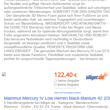
Die flexible und griffige Vibram-Außensohle sorgt für
außergewöhnliche Trittsicherheit und Stabilität, selbst auf rutschigen
oder unebenen Wanderwegen. KOMFORT FÜR DEN GANZEN TAG
- Der dämpfende 3D Memo Foam passt sich Ihrer Fußform an und
bietet optimalen Halt, ein weiches Tragegefühl und zuverlässigen
Schutz vor Blasenbildung. WASSERDICHT UND ATMUNGSAKTIV -
Die GORE-TEX Membran hält Ihre Füße bei Regen und Nässe
trocken, während sie für optimale Atmungsaktivität sorgt, damit Ihre
Füße angenehm klimatisiert bleiben. NACHHALTIG UND ROBUST -
Das terracare Nubukleder wird nachhaltig in Deutschland
hergestellt, ist bluesign-zertifiziert und rt Stabilität sowie
umweltfreundliche Qualität. PERFEKTE PASSFORM UND
LANGLEBIGKEIT - Die gezwickte Machart des Mercury IV Low GTX
bietet eine ideale Passform, Flexibilität und zusätzliche Stabilität,
perfekt für anspruchsvolle Tageswanderungen. - bei Amazon.de
122,40
€
keine Angabe
keine Angabe
Preis kann jetzt höher sein
Jetzt live Preisvergleich starten!
Mammut Mercury IV Low Herren black-titanium 42 2/3
5 Händlerangebote bei billiger.de - Kategorie: Wanderschuhe -
Mammut - Größe , EU 42 2/3, Farbe , black-titanium, Obermaterial ,