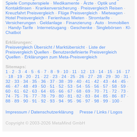
Spiele Computerspiele
-
Medikamente
-
Ärzte
-
Optik und
Kontaktlinsen
-
Krankenversicherung
-
Preisvergleich Reisen
-
Kreuzfahrt Preisvergleich
-
Flüge Preisvergleich
-
Mietwagen
-
Hotel Preisvergleich
-
Ferienhaus Mieten
-
Stromtarife
-
Versicherungen
-
Geldanlage
-
Finanzierung
-
Auto
-
Immobilien
-
Handy-Tarife
-
Internetzugang
-
Geschenke
-
Singlebörsen
-
KI-
Chatbot
Erklärungen:
Preisvergleich Übersicht / Marktübersicht
-
Liste der
Preisvergleich Quellen
-
Benutzerdefinierte Preisvergleich
Quellen
-
Erklärungen zum Meta-Preisvergleich
Sitemaps:
1
-
2
-
3
-
4
-
5
-
6
-
7
-
8
-
9
-
10
-
11
-
12
-
13
-
14
-
15
-
16
-
17
-
18
-
19
-
20
-
21
-
22
-
23
-
24
-
25
-
26
-
27
-
28
-
29
-
30
-
31
-
32
-
33
-
34
-
35
-
36
-
37
-
38
-
39
-
40
-
41
-
42
-
43
-
44
-
45
-
46
-
47
-
48
-
49
-
50
-
51
-
52
-
53
-
54
-
55
-
56
-
57
-
58
-
59
-
60
-
61
-
62
-
63
-
64
-
65
-
66
-
67
-
68
-
69
-
70
-
71
-
72
-
73
-
74
-
75
-
76
-
77
-
78
-
79
-
80
-
81
-
82
-
83
-
84
-
85
-
86
-
87
-
88
-
89
-
90
-
91
-
92
-
93
-
94
-
95
-
96
-
97
-
98
-
99
-
100
-
Impressum / Datenschutzerklärung
Presse / Links / Logos
Copyright © 2003-2026 MetaMind GmbH