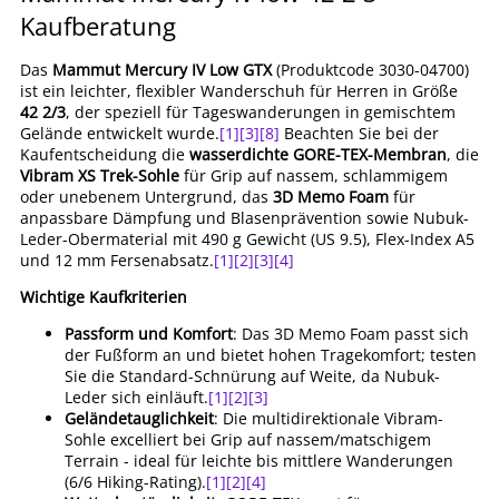
Kaufberatung
Das
Mammut Mercury IV Low GTX
(Produktcode 3030-04700)
ist ein leichter, flexibler Wanderschuh für Herren in Größe
42 2/3
, der speziell für Tageswanderungen in gemischtem
Gelände entwickelt wurde.
[1]
[3]
[8]
Beachten Sie bei der
Kaufentscheidung die
wasserdichte GORE-TEX-Membran
, die
Vibram XS Trek-Sohle
für Grip auf nassem, schlammigem
oder unebenem Untergrund, das
3D Memo Foam
für
anpassbare Dämpfung und Blasenprävention sowie Nubuk-
Leder-Obermaterial mit 490 g Gewicht (US 9.5), Flex-Index A5
und 12 mm Fersenabsatz.
[1]
[2]
[3]
[4]
Wichtige Kaufkriterien
Passform und Komfort
: Das 3D Memo Foam passt sich
der Fußform an und bietet hohen Tragekomfort; testen
Sie die Standard-Schnürung auf Weite, da Nubuk-
Leder sich einläuft.
[1]
[2]
[3]
Geländetauglichkeit
: Die multidirektionale Vibram-
Sohle excelliert bei Grip auf nassem/matschigem
Terrain - ideal für leichte bis mittlere Wanderungen
(6/6 Hiking-Rating).
[1]
[2]
[4]