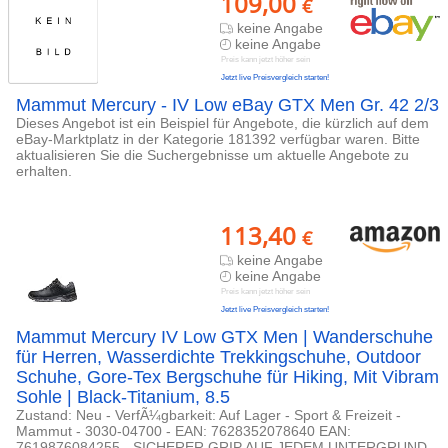
109,00
€
keine Angabe
keine Angabe
Preis kann jetzt höher sein
Jetzt live Preisvergleich starten!
Mammut Mercury - IV Low eBay GTX Men Gr. 42 2/3
Dieses Angebot ist ein Beispiel für Angebote, die kürzlich auf dem
eBay-Marktplatz in der Kategorie 181392 verfügbar waren. Bitte
aktualisieren Sie die Suchergebnisse um aktuelle Angebote zu
erhalten.
113,40
€
keine Angabe
keine Angabe
Preis kann jetzt höher sein
Jetzt live Preisvergleich starten!
Mammut Mercury IV Low GTX Men | Wanderschuhe
für Herren, Wasserdichte Trekkingschuhe, Outdoor
Schuhe, Gore-Tex Bergschuhe für Hiking, Mit Vibram
Sohle | Black-Titanium, 8.5
Zustand: Neu - VerfÃ¼gbarkeit: Auf Lager - Sport & Freizeit -
Mammut - 3030-04700 - EAN: 7628352078640 EAN:
7619876084255 - SICHERER GRIP AUF JEDEM UNTERGRUND -