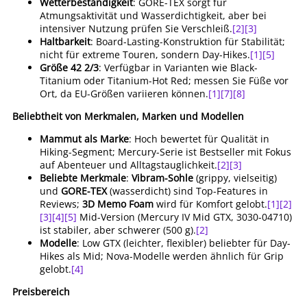
Wetterbeständigkeit
: GORE-TEX sorgt für
Atmungsaktivität und Wasserdichtigkeit, aber bei
intensiver Nutzung prüfen Sie Verschleiß.
[2]
[3]
Haltbarkeit
: Board-Lasting-Konstruktion für Stabilität;
nicht für extreme Touren, sondern Day-Hikes.
[1]
[5]
Größe 42 2/3
: Verfügbar in Varianten wie Black-
Titanium oder Titanium-Hot Red; messen Sie Füße vor
Ort, da EU-Größen variieren können.
[1]
[7]
[8]
Beliebtheit von Merkmalen, Marken und Modellen
Mammut als Marke
: Hoch bewertet für Qualität in
Hiking-Segment; Mercury-Serie ist Bestseller mit Fokus
auf Abenteuer und Alltagstauglichkeit.
[2]
[3]
Beliebte Merkmale
:
Vibram-Sohle
(grippy, vielseitig)
und
GORE-TEX
(wasserdicht) sind Top-Features in
Reviews;
3D Memo Foam
wird für Komfort gelobt.
[1]
[2]
[3]
[4]
[5]
Mid-Version (Mercury IV Mid GTX, 3030-04710)
ist stabiler, aber schwerer (500 g).
[2]
Modelle
: Low GTX (leichter, flexibler) beliebter für Day-
Hikes als Mid; Nova-Modelle werden ähnlich für Grip
gelobt.
[4]
Preisbereich