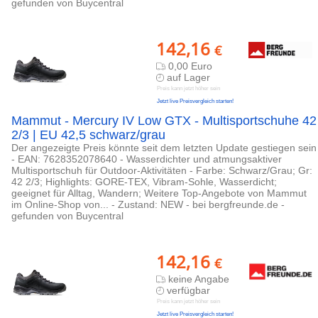
gefunden von Buycentral
142,16
€
0,00 Euro
auf Lager
Preis kann jetzt höher sein
Jetzt live Preisvergleich starten!
Mammut - Mercury IV Low GTX - Multisportschuhe 42
2/3 | EU 42,5 schwarz/grau
Der angezeigte Preis könnte seit dem letzten Update gestiegen sein
- EAN: 7628352078640 - Wasserdichter und atmungsaktiver
Multisportschuh für Outdoor-Aktivitäten - Farbe: Schwarz/Grau; Gr:
42 2/3; Highlights: GORE-TEX, Vibram-Sohle, Wasserdicht;
geeignet für Alltag, Wandern; Weitere Top-Angebote von Mammut
im Online-Shop von... - Zustand: NEW - bei bergfreunde.de -
gefunden von Buycentral
142,16
€
keine Angabe
verfügbar
Preis kann jetzt höher sein
Jetzt live Preisvergleich starten!