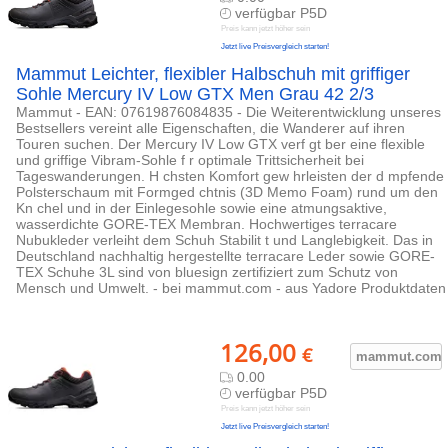
verfügbar P5D
Preis kann jetzt höher sein
Jetzt live Preisvergleich starten!
Mammut Leichter, flexibler Halbschuh mit griffiger
Sohle Mercury IV Low GTX Men Grau 42 2/3
Mammut - EAN: 07619876084835 - Die Weiterentwicklung unseres
Bestsellers vereint alle Eigenschaften, die Wanderer auf ihren
Touren suchen. Der Mercury IV Low GTX verf gt ber eine flexible
und griffige Vibram-Sohle f r optimale Trittsicherheit bei
Tageswanderungen. H chsten Komfort gew hrleisten der d mpfende
Polsterschaum mit Formged chtnis (3D Memo Foam) rund um den
Kn chel und in der Einlegesohle sowie eine atmungsaktive,
wasserdichte GORE-TEX Membran. Hochwertiges terracare
Nubukleder verleiht dem Schuh Stabilit t und Langlebigkeit. Das in
Deutschland nachhaltig hergestellte terracare Leder sowie GORE-
TEX Schuhe 3L sind von bluesign zertifiziert zum Schutz von
Mensch und Umwelt. - bei mammut.com - aus Yadore Produktdaten
126,00
€
mammut.com
0.00
verfügbar P5D
Preis kann jetzt höher sein
Jetzt live Preisvergleich starten!