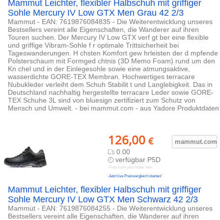
Mammut Leichter, flexibler Halbschuh mit griffiger
Sohle Mercury IV Low GTX Men Grau 42 2/3
Mammut - EAN: 7619876084835 - Die Weiterentwicklung unseres
Bestsellers vereint alle Eigenschaften, die Wanderer auf ihren
Touren suchen. Der Mercury IV Low GTX verf gt ber eine flexible
und griffige Vibram-Sohle f r optimale Trittsicherheit bei
Tageswanderungen. H chsten Komfort gew hrleisten der d mpfende
Polsterschaum mit Formged chtnis (3D Memo Foam) rund um den
Kn chel und in der Einlegesohle sowie eine atmungsaktive,
wasserdichte GORE-TEX Membran. Hochwertiges terracare
Nubukleder verleiht dem Schuh Stabilit t und Langlebigkeit. Das in
Deutschland nachhaltig hergestellte terracare Leder sowie GORE-
TEX Schuhe 3L sind von bluesign zertifiziert zum Schutz von
Mensch und Umwelt. - bei mammut.com - aus Yadore Produktdaten
126,00
€
mammut.com
0.00
verfügbar P5D
Preis kann jetzt höher sein
Jetzt live Preisvergleich starten!
Mammut Leichter, flexibler Halbschuh mit griffiger
Sohle Mercury IV Low GTX Men Schwarz 42 2/3
Mammut - EAN: 7619876084255 - Die Weiterentwicklung unseres
Bestsellers vereint alle Eigenschaften, die Wanderer auf ihren