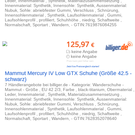
Leder, Innenmaterial , Synthetik, Materialzusammensetzung ,
Innenmaterial: Synthetik, Innensohle: Synthetik, Aussenmaterial:
Nubuk, Sohle: abriebfester Gummi, Verschluss , Schnürung,
Innensohlenmaterial , Synthetik, Laufsohlenmaterial , Gummi,
Laufsohlenprofil , profiliert, Schuhhöhe , niedrig, Schaftweite ,
Normalschaft, Sportart , Wandern, - GTIN:7619876084255
125,97
€
keine Angabe
keine Angabe
Preis kann jetzt höher sein
Jetzt live Preisvergleich starten!
Mammut Mercury IV Low GTX Schuhe (Größe 42.5 -
schwarz)
7 Händlerangebote bei billiger.de - Kategorie: Wanderschuhe -
Mammut - Größe , EU 42 2/3, Farbe , black-titanium, Obermaterial ,
Leder, Innenmaterial , Synthetik, Materialzusammensetzung ,
Innenmaterial: Synthetik, Innensohle: Synthetik, Aussenmaterial:
Nubuk, Sohle: abriebfester Gummi, Verschluss , Schnürung,
Innensohlenmaterial , Synthetik, Laufsohlenmaterial , Gummi,
Laufsohlenprofil , profiliert, Schuhhöhe , niedrig, Schaftweite ,
Normalschaft, Sportart , Wandern, - GTIN:7628352078640