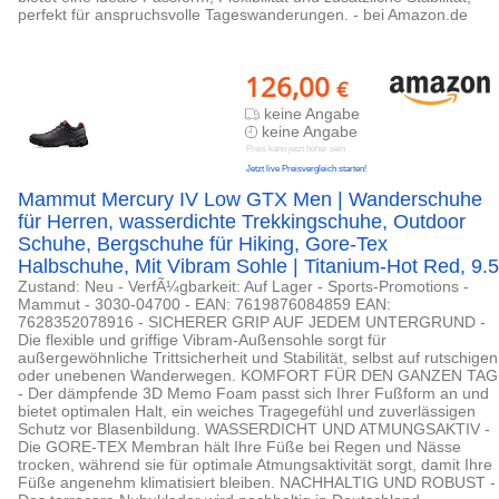
perfekt für anspruchsvolle Tageswanderungen. - bei Amazon.de
126,00
€
keine Angabe
keine Angabe
Preis kann jetzt höher sein
Jetzt live Preisvergleich starten!
Mammut Mercury IV Low GTX Men | Wanderschuhe
für Herren, wasserdichte Trekkingschuhe, Outdoor
Schuhe, Bergschuhe für Hiking, Gore-Tex
Halbschuhe, Mit Vibram Sohle | Titanium-Hot Red, 9.5
Zustand: Neu - VerfÃ¼gbarkeit: Auf Lager - Sports-Promotions -
Mammut - 3030-04700 - EAN: 7619876084859 EAN:
7628352078916 - SICHERER GRIP AUF JEDEM UNTERGRUND -
Die flexible und griffige Vibram-Außensohle sorgt für
außergewöhnliche Trittsicherheit und Stabilität, selbst auf rutschigen
oder unebenen Wanderwegen. KOMFORT FÜR DEN GANZEN TAG
- Der dämpfende 3D Memo Foam passt sich Ihrer Fußform an und
bietet optimalen Halt, ein weiches Tragegefühl und zuverlässigen
Schutz vor Blasenbildung. WASSERDICHT UND ATMUNGSAKTIV -
Die GORE-TEX Membran hält Ihre Füße bei Regen und Nässe
trocken, während sie für optimale Atmungsaktivität sorgt, damit Ihre
Füße angenehm klimatisiert bleiben. NACHHALTIG UND ROBUST -