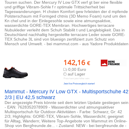
Touren suchen. Der Mercury IV Low GTX verf gt ber eine flexible
und griffige Vibram-Sohle f r optimale Trittsicherheit bei
Tageswanderungen. H chsten Komfort gew hrleisten der d mpfende
Polsterschaum mit Formged chtnis (3D Memo Foam) rund um den
Kn chel und in der Einlegesohle sowie eine atmungsaktive,
wasserdichte GORE-TEX Membran. Hochwertiges terracare
Nubukleder verleiht dem Schuh Stabilit t und Langlebigkeit. Das in
Deutschland nachhaltig hergestellte terracare Leder sowie GORE-
TEX Schuhe 3L sind von bluesign zertifiziert zum Schutz von
Mensch und Umwelt. - bei mammut.com - aus Yadore Produktdaten
142,16
€
0,00 Euro
auf Lager
Preis kann jetzt höher sein
Jetzt live Preisvergleich starten!
Mammut - Mercury IV Low GTX - Multisportschuhe 42
2/3 | EU 42,5 schwarz
Der angezeigte Preis könnte seit dem letzten Update gestiegen sein
- EAN: 7628352078909 - Wasserdichter und atmungsaktiver
Multisportschuh für Outdoor-Aktivitäten - Farbe: Schwarz; Gr: 42
2/3; Highlights: GORE-TEX, Vibram-Sohle, Wasserdicht; geeignet
für Alltag, Wandern; Weitere Top-Angebote von Mammut im Online-
Shop von Bergfreunde.de... - Zustand: NEW - bei bergfreunde.de -