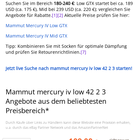
Suchen Sie im Bereich
180-240 €
: Low GTX startet bei ca. 189
USD (ca. 175 €), Mid bei 239 USD (ca. 220 €); vergleichen Sie
Angebote für Rabatte.
[1]
[2]
Aktuelle Preise prüfen Sie hier:
Mammut Mercury IV Low GTX
Mammut Mercury IV Mid GTX
Tipp: Kombinieren Sie mit Socken für optimale Dämpfung
und prüfen Sie Retourenrichtlinien.
[7]
Jetzt live Suche nach mammut mercury iv low 42 2 3 starten!
Mammut mercury iv low 42 2 3
Angebote aus dem beliebtesten
Preisbereich*
Durch Käufe über Links zu Händlern kann diese Website eine Provision erhalten,
u.a. durch das eBay Partner Network und das AmazonPartnerNet